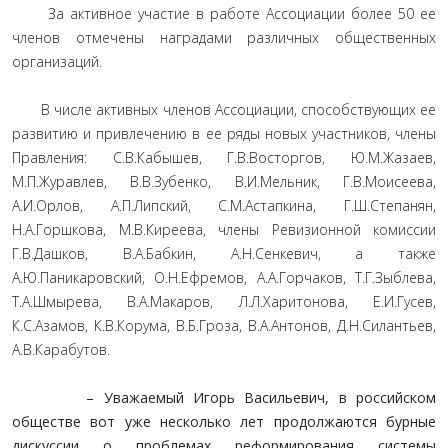
За активное участие в работе Ассоциации более 50 ее
членов отмечены наградами различных общественных
организаций.
В числе активных членов Ассоциации, способствующих ее
развитию и привлечению в ее ряды новых участников, члены
Правления: С.В.Кабышев, Г.В.Восторгов, Ю.М.Жазаев,
М.П.Журавлев, В.В.Зубенко, В.И.Мельник, Г.В.Моисеева,
А.И.Орлов, А.П.Липский, С.М.Астапкина, Г.Ш.Степанян,
Н.А.Горшкова, М.В.Киреева, члены Ревизионной комиссии
Г.В.Дашков, В.А.Бабкин, А.Н.Сенкевич, а также
А.Ю.Паникаровский, О.Н.Ефремов, А.А.Горчаков, Т.Г.Зыблева,
Т.А.Шмырева, В.А.Макаров, Л.Л.Харитонова, Е.И.Гусев,
К.С.Азамов, К.В.Корума, В.Б.Гроза, В.А.Антонов, Д.Н.Силантьев,
А.В.Карабутов.
– Уважаемый Игорь Васильевич, в российском
обществе вот уже несколько лет продолжаются бурные
дискуссии о проблемах реформирования системы