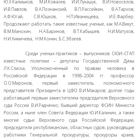
Ю.Х.Калмыков, М.И.Ковалев, И.И.Лукашук, В.И.Новоселов,
И.В.Павлов, В.А.Познанский, В.П.Рассейкин, В.А.Тархов,
А.Ф.Югай, С.В.Юшков, Н.П.Иванищева, И.Е.Фарбер.
Продолжают работать такие известные ученые, как М.А.Викут,
В.М.Манохин, Н.А.Баринов, В.Т.Кабышев, Н.И.Матузов,
Н.И.Химичева, Н.М.Конин, Б.С.Эбзеев.
Среди ученых-практиков – выпускников СЮИ–СГАП
известные политики – депутаты Государственной Думы
Л.К.Слиска, Уполномоченный по правам человека в
Российской Федерации в 1998–2004 гг. профессор
О.О.Миронов, первый заместитель полномочного
представителя Президента в ЦФО В.И.Макаров; долгие годы
работавший первым заместителем председателя Верховного
суда России В.И.Радченко; бывший директор ФСИН Минюста
России, а ныне член Совета Федерации Ю.И.Калинин, а также
многие судьи Верховного суда Российской Федерации,
председатели республиканских, областных судов, руководящие
работники Генеральной прокуратуры, прокуроры краев,