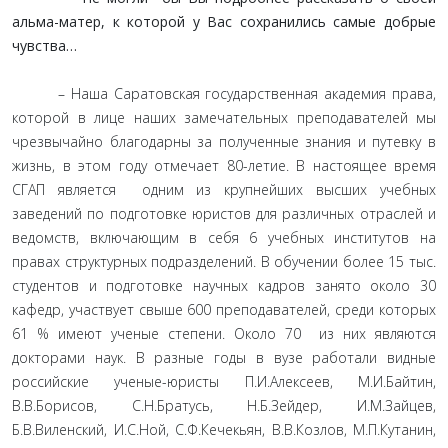
альма-матер, к которой у Вас сохранились самые добрые
чувства…
– Наша Саратовская государственная академия права,
которой в лице наших замечательных преподавателей мы
чрезвычайно благодарны за полученные знания и путевку в
жизнь, в этом году отмечает 80-летие. В настоящее время
СГАП является одним из крупнейших высших учебных
заведений по подготовке юристов для различных отраслей и
ведомств, включающим в себя 6 учебных институтов на
правах структурных подразделений. В обучении более 15 тыс.
студентов и подготовке научных кадров занято около 30
кафедр, участвует свыше 600 преподавателей, среди которых
61 % имеют ученые степени. Около 70 из них являются
докторами наук. В разные годы в вузе работали видные
российские ученые-юристы П.И.Алексеев, М.И.Байтин,
В.В.Борисов, С.Н.Братусь, Н.Б.Зейдер, И.М.Зайцев,
Б.В.Виленский, И.С.Ной, С.Ф.Кечекьян, В.В.Козлов, М.П.Кутанин,