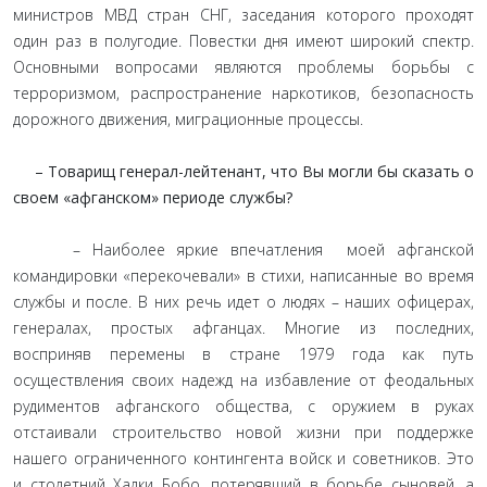
министров МВД стран СНГ, заседания которого проходят
один раз в полугодие. Повестки дня имеют широкий спектр.
Основными вопросами являются проблемы борьбы с
терроризмом, распространение наркотиков, безопасность
дорожного движения, миграционные процессы.
– Товарищ генерал-лейтенант, что Вы могли бы сказать о
своем «афганском» периоде службы?
– Наиболее яркие впечатления моей афганской
командировки «перекочевали» в стихи, написанные во время
службы и после. В них речь идет о людях – наших офицерах,
генералах, простых афганцах. Многие из последних,
восприняв перемены в стране 1979 года как путь
осуществления своих надежд на избавление от феодальных
рудиментов афганского общества, с оружием в руках
отстаивали строительство новой жизни при поддержке
нашего ограниченного контингента войск и советников. Это
и столетний Халки Бобо, потерявший в борьбе сыновей, а