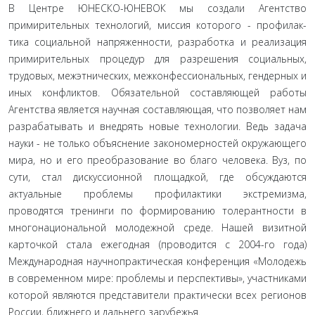
В Центре ЮНЕСКО-ЮНЕВОК мы создали Агентство
примирительных технологий, миссия которого - профилак­
тика социальной напряженности, разработка и реализация
примирительных процедур для разрешения социальных,
трудовых, межэтнических, межконфессиональных, гендер­ных и
иных конфликтов. Обязательной составляющей работы
Агентства является научная составляющая, что позволяет нам
разрабатывать и внедрять новые технологии. Ведь задача
на­уки - не только объяснение закономерностей окружающего
мира, но и его преобразование во благо человека. Вуз, по
сути, стал дискуссионной площадкой, где обсуждаются
актуальные проблемы профилактики экстремизма,
проводятся тренин­ги по формированию толерантности в
многонациональной молодежной среде. Нашей визитной
карточкой стала еже­годная (проводится с 2004-го года)
Международная научно­практическая конференция «Молодежь
в современном мире: проблемы и перспективы», участниками
которой являются представители практически всех регионов
России, ближнего и дальнего зарубежья.