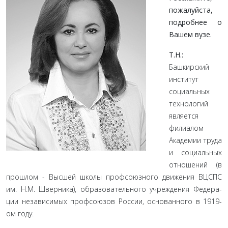
пожа­луйста,
подробнее о
Вашем вузе.
Т.Н.:
Башкирский
институт
социальных
технологий
явля­ется
филиалом
Академии труда
и социальных
отношений (в
прошлом - Высшей школы профсоюзного движения ВЦСПС
им. Н.М. Шверника), образовательного учреждения Федера­
ции независимых профсоюзов России, основанного в 1919-
ом году.