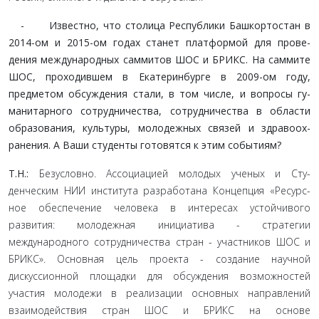
- Известно, что столица Республики Башкортостан в
2014-ом и 2015-ом годах станет платформой для прове­
дения международных саммитов ШОС и БРИКС. На сам­мите
ШОС, проходившем в Екатеринбурге в 2009-ом году,
предметом обсуждения стали, в том числе, и вопросы гу­
манитарного сотрудничества, сотрудничества в области
образования, культуры, молодежных связей и здравоох­
ранения. А Ваши студенты готовятся к этим событиям?
Т.Н.:
Безусловно. Ассоциацией молодых ученых и Сту­
денческим НИИ института разработана Концепция «Ресурс­
ное обеспечение человека в интересах устойчивого
развития: молодежная инициатива - стратегии
международного сотруд­ничества стран - участников ШОС и
БРИКС». Основная цель проекта - создание научной
дискуссионной площадки для об­суждения возможностей
участия молодежи в реализации ос­новных направлений
взаимодействия стран ШОС и БРИКС на основе