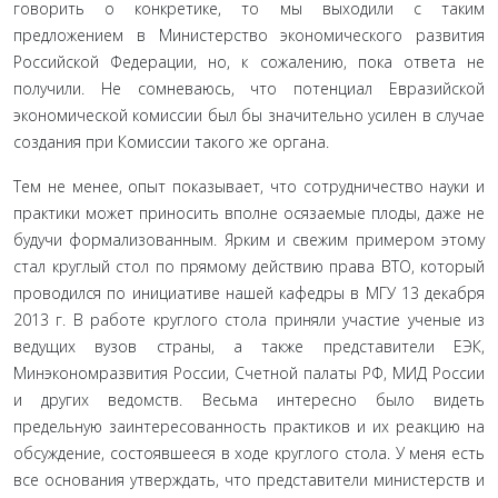
говорить о конкретике, то мы выходили с таким
предложением в Ми­нистерство экономического развития
Российской Федерации, но, к сожалению, пока ответа не
получили. Не сомневаюсь, что потенциал Евразийской
экономической комиссии был бы зна­чительно усилен в случае
создания при Комиссии такого же органа.
Тем не менее, опыт показывает, что сотрудничество на­уки и
практики может приносить вполне осязаемые плоды, даже не
будучи формализованным. Ярким и свежим приме­ром этому
стал круглый стол по прямому действию права ВТО, который
проводился по инициативе нашей кафедры в МГУ 13 декабря
2013 г. В работе круглого стола приняли уча­стие ученые из
ведущих вузов страны, а также представители ЕЭК,
Минэкономразвития России, Счетной палаты РФ, МИД России
и других ведомств. Весьма интересно было видеть
предельную заинтересованность практиков и их реакцию на
обсуждение, состоявшееся в ходе круглого стола. У меня есть
все основания утверждать, что представители министерств и