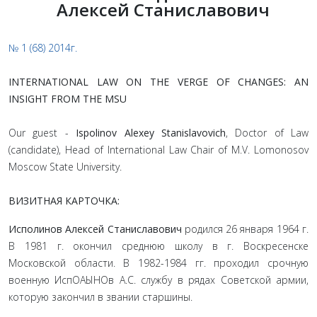
Алексей Станиславович
№ 1 (68) 2014г.
I
NTERNATIONAL LAW ON THE VERGE OF CHANGES: AN
INSIGHT FROM THE MSU
Our guest -
Ispolinov Alexey Stanislavovich
, Doctor of Law
(candidate), Head of Inter­national Law Chair of M.V. Lomonosov
Moscow State University.
ВИЗИТНАЯ КАРТОЧКА:
Исполинов Алексей Станиславович
родился 26 января 1964 г.
В 1981 г. окончил среднюю школу в г. Воскресенске
Московской области. В 1982-1984 гг. проходил срочную
военную ИспОАЫНОв А.С. службу в рядах Советской армии,
которую закончил в звании старшины.