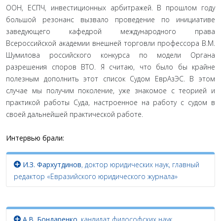
ООН, ЕСПЧ, инве­стиционных арбитражей. В прошлом году
большой резонанс вызвало проведение по инициативе
заведующего кафедрой международного права
Всероссийской академии внешней торговли профессора В.М.
Шумилова российского конкур­са по модели Органа
разрешения споров ВТО. Я считаю, что было бы крайне
полезным дополнить этот список Судом Ев­рАзЭС. В этом
случае мы получим поколение, уже знакомое с теорией и
практикой работы Суда, настроенное на работу с судом в
своей дальнейшей практической работе.
Интервью брали:
И.З. Фархутдинов
, доктор юридических наук, главный
редактор «Евразийского юридического журнала»
А.В. Бондаренко
, кандидат философских наук,