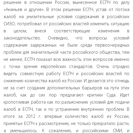
реше­ние в отношении России, вынесенное ЕСПЧ по делу
«Ананьев и другие». В этом решении ЕСПЧ, устав от потока
жалоб на унизительные условия содержания в российских
СИЗО, по­требовал от российских властей изменить ситуацию
в целом, внеся соответствующие изменения в
законодательство. Оче­видно, что вопросы условий
содержания задержанных не были среди первоочередных
проблем для значительной ча­сти российского общества, тем
не менее, ЕСПЧ показал всю важность этих вопросов именно
с точки зрения европейских стандартов. Очень отрадно
видеть совместную работу ЕСПЧ и российских властей по
снижению количества жалоб из Рос­сии. И делается это отнюдь
не за счет создания дополнитель­ных барьеров на пути этих
жалоб, как до сих пор предлагают критики Суда. Идет
кропотливая работа как по разъяснению условий для подачи
жалоб в ЕСПЧ, так и по устранению вну­тренних проблем. В
итоге за 2012 г. впервые количество жалоб из России,
принятых ЕСПЧ к рассмотрению, не только пре­кратило расти,
а уменьшилось. К сожалению, и российскими СМИ, и