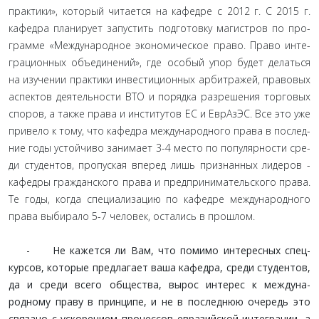
практики», который читается на кафедре с 2012 г. С 2015 г.
кафедра планирует запустить подготовку магистров по про­
грамме «Международное экономическое право. Право инте­
грационных объединений», где особый упор будет делаться
на изучении практики инвестиционных арбитражей, правовых
аспектов деятельности ВТО и порядка разрешения торговых
споров, а также права и институтов ЕС и ЕврАзЭС. Все это уже
привело к тому, что кафедра международного права в послед­
ние годы устойчиво занимает 3-4 место по популярности сре­
ди студентов, пропуская вперед лишь признанных лидеров -
кафедры гражданского права и предпринимательского права.
Те годы, когда специализацию по кафедре международного
права выбирало 5-7 человек, остались в прошлом.
- Не кажется ли Вам, что помимо интересных спец­
курсов, которые предлагает ваша кафедра, среди студен­тов,
да и среди всего общества, вырос интерес к междуна­
родному праву в принципе, и не в последнюю очередь это
связано с ускорением процессов евразийской интеграции, а