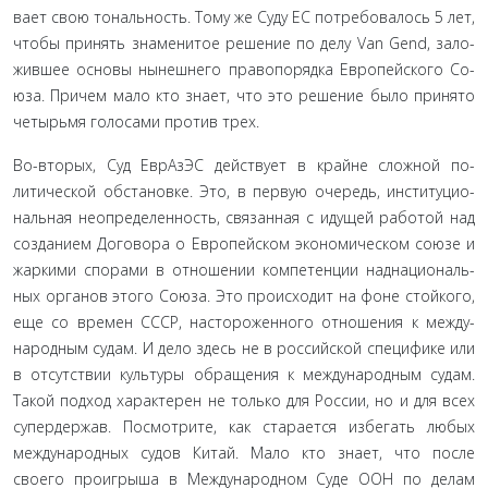
вает свою тональность. Тому же Суду ЕС потребовалось 5 лет,
чтобы принять знаменитое решение по делу Van Gend, зало­
жившее основы нынешнего правопорядка Европейского Со­
юза. Причем мало кто знает, что это решение было принято
четырьмя голосами против трех.
Во-вторых, Суд ЕврАзЭС действует в крайне сложной по­
литической обстановке. Это, в первую очередь, институцио­
нальная неопределенность, связанная с идущей работой над
созданием Договора о Европейском экономическом союзе и
жаркими спорами в отношении компетенции наднациональ­
ных органов этого Союза. Это происходит на фоне стойкого,
еще со времен СССР, настороженного отношения к между­
народным судам. И дело здесь не в российской специфике или
в отсутствии культуры обращения к международным су­дам.
Такой подход характерен не только для России, но и для всех
супердержав. Посмотрите, как старается избегать любых
международных судов Китай. Мало кто знает, что после
своего проигрыша в Международном Суде ООН по делам