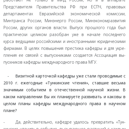
Представителя Правительства РФ при ЕСПЧ, правовых
департаментах Евразийской экономической комиссии,
Минтранса России, Минэнерго России, Минэконом­развития
России, других органов власти. Выпуск прошлого года был
практически целиком разобран уже в начале последнего
курса ведущими российскими и иностранными юридическими
фирмами. В целях повышения престижа кафедры и для укре­
пления ее связей с выпускниками создается Ассоциация вы­
пускников кафедры международного права МГУ.
- Визитной карточкой кафедры уже стали проводи­мые с
2010 г. ежегодные «Тункинские чтения», ставшие весьма
значимым событием в отечественной научной жизни. В
каком направлении Вы их планируете развивать и каковы в
целом планы кафедры международного права в научном
плане?
- Да, действительно, кафедре удалось превратить «Тун-
кинские чтения» в событие, вызывающее растущий с каждым