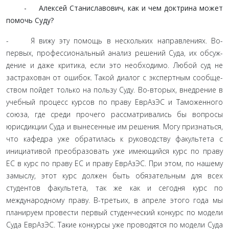
- Алексей Станиславович, как и чем доктрина может
помочь Суду?
- Я вижу эту помощь в нескольких направлениях. Во-
первых, профессиональный анализ решений Суда, их обсуж­
дение и даже критика, если это необходимо. Любой суд не
застрахован от ошибок. Такой диалог с экспертным сообще­
ством пойдет только на пользу Суду. Во-вторых, внедрение в
учебный процесс курсов по праву ЕврАзЭС и Таможенного
союза, где среди прочего рассматривались бы вопросы
юрис­дикции Суда и вынесенные им решения. Могу признаться,
что кафедра уже обратилась к руководству факультета с
инициа­тивой преобразовать уже имеющийся курс по праву
ЕС в курс по праву ЕС и праву ЕврАзЭС. При этом, по нашему
замыслу, этот курс должен быть обязательным для всех
студентов фа­культета, так же как и сегодня курс по
международному праву. В-третьих, в апреле этого года мы
планируем провести пер­вый студенческий конкурс по модели
Суда ЕврАзЭС. Такие конкурсы уже проводятся по модели Суда