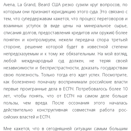
Avena, La Grand, Beard США резко сузили круг вопросов, по
которым они признают юрисдикцию этого суда. Это связано с
тем, что супердержавам кажется, что процесс переговоров и
взаимных уступок (в виде цены на минеральное сырье,
списания долгов, предоставления кредитов или оружия) более
понятен и кон­тролируем, нежели передача спора третьей
стороне, решение которой будет в известной степени
непредсказуемым и к тому же обязательным. На мой взгляд,
любой международный суд должен, не теряя своей
независимости и беспристрастности, доказать государствам
свою полезность. Только тогда его ждет успех. Посмотрите,
как болезненно поначалу воспринимали российские власти
первые проигранные дела в ЕСПЧ. Потре­бовалось более 10
лет, чтобы понять, что от ЕСПЧ на самом деле больше
пользы, чем вреда. После осознания этого нача­лась
действительно конструктивная совместная работа рос­
сийских властей и ЕСПЧ.
Мне кажется, что в сегодняшней ситуации самым боль­шим