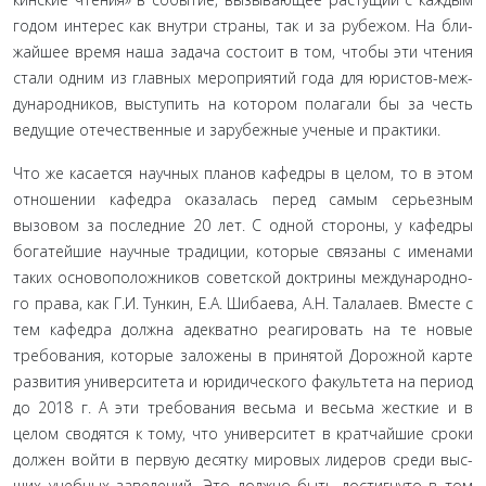
годом интерес как внутри страны, так и за рубежом. На бли­
жайшее время наша задача состоит в том, чтобы эти чтения
стали одним из главных мероприятий года для юристов-меж-
дународников, выступить на котором полагали бы за честь
ве­дущие отечественные и зарубежные ученые и практики.
Что же касается научных планов кафедры в целом, то в этом
отношении кафедра оказалась перед самым серьезным
вызовом за последние 20 лет. С одной стороны, у кафедры
богатейшие научные традиции, которые связаны с именами
таких основоположников советской доктрины международно­
го права, как Г.И. Тункин, Е.А. Шибаева, А.Н. Талалаев. Вме­сте с
тем кафедра должна адекватно реагировать на те новые
требования, которые заложены в принятой Дорожной карте
развития университета и юридического факультета на пери­од
до 2018 г. А эти требования весьма и весьма жесткие и в
целом сводятся к тому, что университет в кратчайшие сроки
должен войти в первую десятку мировых лидеров среди выс­
ших учебных заведений. Это должно быть достигнуто в том