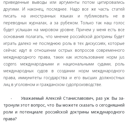
приведенные выводы или аргументы потом цитировались
другими. И наконец, последнее. Надо все же часть статей
писать на иностранных языках и публиковать не в
переводных журналах, а за рубежом. Только так наш го­лос
будет услышан на мировом уровне. Причем у меня есть все
основания полагать, что мнение российской доктрины будет
играть далеко не последнюю роль в тех дискуссиях, которые
сейчас идут в отношении острых вопросов современного
меж­дународного права, таких как использование норм jus
cogens международными и национальными судами, роль
междуна­родных судов в создании норм международного
права, имму­нитеты государства и его высших должностных
лиц в уголов­ном и гражданском судопроизводстве.
- Уважаемый Алексей Станиславович, раз уж Вы за­
тронули этот вопрос, что Вы можете сказать о сегодняш­ней
роли и потенциале российской доктрины междуна­родного
права?