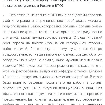
также со вступлением России в ВТО?
- Это связано не только с ВТО или с процессами евразий­
ской интеграции, а с принципиально новой ролью междуна­
родного права в целом, которое все больше и больше оказы­
вает влияние даже на те сферы, которые ранее традиционно
считались делом внутригосударственным. Отсюда и резкий
рост спроса на выпускников нашей кафедры со стороны
рабо­тодателей. Я это вижу по тому, куда и как быстро
трудоустраи­ваются наши выпускники. Сейчас смешно об этом
говорить, но я хорошо помню, какие мучения испытывала в
далеком 1989 г. комиссия по распределению, пытаясь понять,
куда же распре­делить выпускника кафедры с темой диплома
«Правовой ста­тус командира космического корабля». В итоге
было принято решение послать его на работу в органы
внутренних дел. Ныне ситуация принципиально иная, нет
обязательного распределе­ния, и все определяется спросом и
предложением. Выпускни­ки кафедры крайне востребованы и
работают не только в МИД России, но и в аппарате