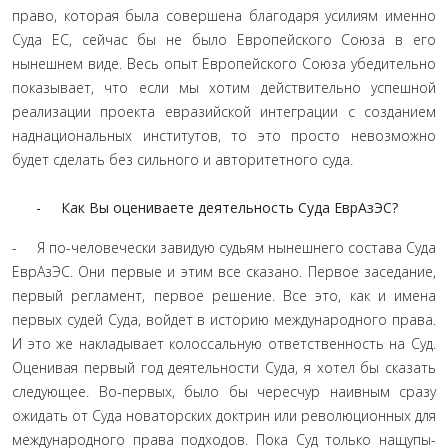
пра­во, которая была совершена благодаря усилиям именно
Суда ЕС, сейчас бы не было Европейского Союза в его
нынешнем виде. Весь опыт Европейского Союза убедительно
показывает, что если мы хотим действительно успешной
реализации про­екта евразийской интеграции с созданием
наднациональных институтов, то это просто невозможно
будет сделать без силь­ного и авторитетного суда.
- Как Вы оцениваете деятельность Суда ЕврАзЭС?
- Я по-человечески завидую судьям нынешнего состава Суда
ЕврАзЭС. Они первые и этим все сказано. Первое заседа­ние,
первый регламент, первое решение. Все это, как и имена
первых судей Суда, войдет в историю международного права.
И это же накладывает колоссальную ответственность на Суд.
Оценивая первый год деятельности Суда, я хотел бы сказать
следующее. Во-первых, было бы чересчур наивным сразу
ожи­дать от Суда новаторских доктрин или революционных для
международного права подходов. Пока Суд только нащупы­