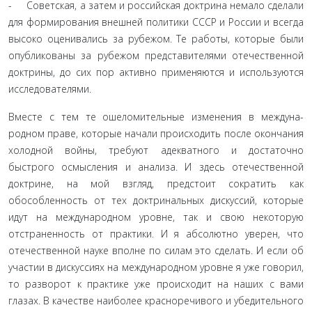
- Советская, а затем и российская доктрина немало сде­лали
для формирования внешней политики СССР и России и всегда
высоко оценивались за рубежом. Те работы, которые были
опубликованы за рубежом представителями отечествен­ной
доктрины, до сих пор активно применяются и использу­ются
исследователями.
Вместе с тем те ошеломительные изменения в междуна­
родном праве, которые начали происходить после окончания
холодной войны, требуют адекватного и достаточно
быстрого осмысления и анализа. И здесь отечественной
доктрине, на мой взгляд, предстоит сократить как
обособленность от тех доктринальных дискуссий, которые
идут на международном уровне, так и свою некоторую
отстраненность от практики. И я абсолютно уверен, что
отечественной науке вполне по силам это сделать. И если об
участии в дискуссиях на между­народном уровне я уже говорил,
то разворот к практике уже происходит на наших с вами
глазах. В качестве наиболее крас­норечивого и убедительного