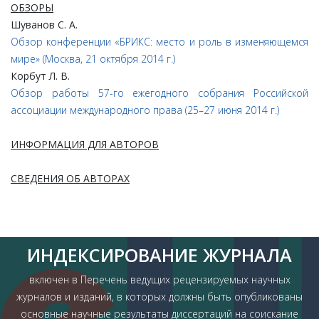
ОБЗОРЫ
Шуванов С. А.
Обзор конференции «БРИКС: место и роль в изменяющемся
мире» (Москва, 21 октября 2014 г.)
Корбут Л. В.
Обзор работы 57-го ежегодного собрания Российской
ассоциации международного права (25–27 июня 2014 г.)
ИНФОРМАЦИЯ ДЛЯ АВТОРОВ
СВЕДЕНИЯ ОБ АВТОРАХ
ИНДЕКСИРОВАНИЕ ЖУРНАЛА
включен в Перечень ведущих рецензируемых научных
журналов и изданий, в которых должны быть опубликованы
основные научные результаты диссертаций на соискание