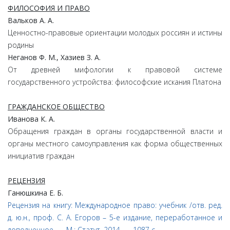
ФИЛОСОФИЯ И ПРАВО
Вальков А. А.
Ценностно-правовые ориентации молодых россиян и истины
родины
Неганов Ф. М., Хазиев З. А.
От древней мифологии к правовой системе
государственного устройства: философские искания Платона
ГРАЖДАНСКОЕ ОБЩЕСТВО
Иванова К. А.
Обращения граждан в органы государственной власти и
органы местного самоуправления как форма общественных
инициатив граждан
РЕЦЕНЗИЯ
Ганюшкина Е. Б.
Рецензия на книгу: Международное право: учебник /отв. ред.
д. ю.н., проф. С. А. Егоров – 5-е издание, переработанное и
дополненное. — М.: Статут, 2014. — 1087 с.