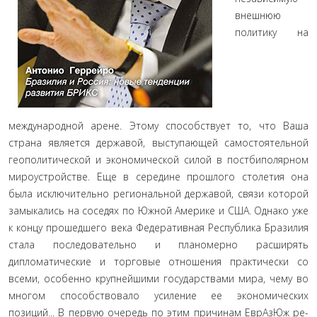
внешнюю
политику на
международной арене. Этому способ­ствует то, что Ваша
страна является державой, выступающей самостоятельной
геополитической и экономической силой в постбиполярном
мироустройстве. Еще в середине прошлого столетия она
была исключительно региональной державой, связи которой
замыкались на соседях по Южной Америке и США. Однако уже
к концу прошедшего века Федеративная Республика Бразилия
стала последовательно и планомерно расширять
дипломатические и торговые отношения практи­чески со
всеми, особенно крупнейшими государствами мира, чему во
многом способствовало усиление ее экономических
позиций... В первую очередь по этим причинам ЕврАзЮж ре­