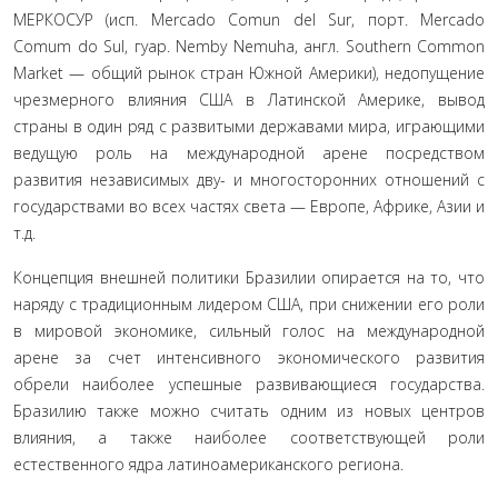
МЕРКОСУР (исп. Mercado Comun del Sur, порт. Mercado
Comum do Sul, гуар. Nemby Nemuha, англ. Southern Common
Market — общий рынок стран Южной Аме­рики), недопущение
чрезмерного влияния США в Латинской Америке, вывод
страны в один ряд с развитыми державами мира, играющими
ведущую роль на международной арене посредством
развития независимых дву- и многосторонних отношений с
государствами во всех частях света — Европе, Африке, Азии и
т.д.
Концепция внешней политики Бразилии опирается на то, что
наряду с традиционным лидером США, при снижении его роли
в мировой экономике, сильный голос на международной
арене за счет интенсивного экономического развития
обрели наиболее успешные развивающиеся государства.
Бразилию также можно считать одним из новых центров
влияния, а так­же наиболее соответствующей роли
естественного ядра лати­ноамериканского региона.