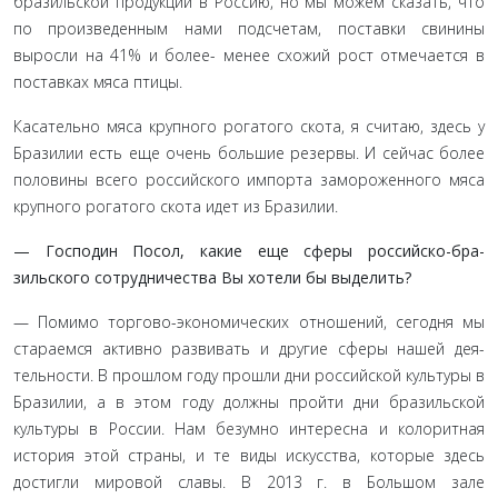
бразильской про­дукции в Россию, но мы можем сказать, что
по произведенным нами подсчетам, поставки свинины
выросли на 41% и более- менее схожий рост отмечается в
поставках мяса птицы.
Касательно мяса крупного рогатого скота, я считаю, здесь у
Бразилии есть еще очень большие резервы. И сейчас более
половины всего российского импорта замороженного мяса
крупного рогатого скота идет из Бразилии.
— Господин Посол, какие еще сферы российско-бра­
зильского сотрудничества Вы хотели бы выделить?
— Помимо торгово-экономических отношений, сегодня мы
стараемся активно развивать и другие сферы нашей дея­
тельности. В прошлом году прошли дни российской культуры в
Бразилии, а в этом году должны пройти дни бразильской
культуры в России. Нам безумно интересна и колоритная
исто­рия этой страны, и те виды искусства, которые здесь
достигли мировой славы. В 2013 г. в Большом зале