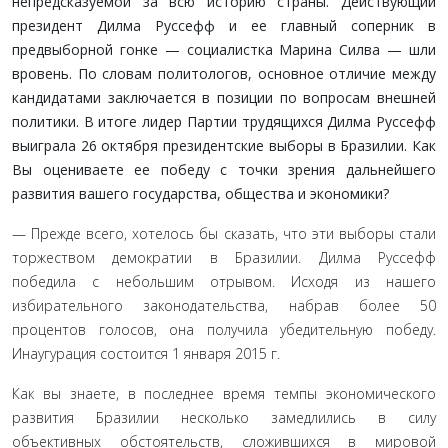
непредсказуемой за всю историю страны. Действую­щий
президент Дилма Руссефф и ее главный соперник в
предвыборной гонке — социалистка Марина Силва — шли
вровень. По словам политологов, основное отличие между
кандидатами заключается в позиции по вопросам внешней
политики. В итоге лидер Партии трудящихся Дилма Руссефф
выиграла 26 октября президентские вы­боры в Бразилии. Как
Вы оцениваете ее победу с точки зрения дальнейшего
развития вашего государства, обще­ства и экономики?
— Прежде всего, хотелось бы сказать, что эти выборы стали
торжеством демократии в Бразилии. Дилма Руссефф
победила с небольшим отрывом. Исходя из нашего
избирательного за­конодательства, набрав более 50
процентов голосов, она полу­чила убедительную победу.
Инаугурация состоится 1 января 2015 г.
Как вы знаете, в последнее время темпы экономического
развития Бразилии несколько замедлились в силу
объективных обстоятельств, сложившихся в мировой