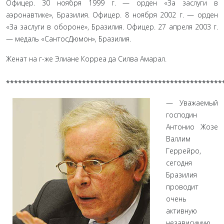
Офицер. 30 ноября 1999 г. — орден «За заслуги в
аэронавтике», Бразилия. Офицер. 8 ноября 2002 г. — орден
«За заслуги в обороне», Бразилия. Офицер. 27 апреля 2003 г.
— ме­даль «СантосДюмон», Бразилия.
Женат на г-же Элиане Корреа да Силва Амарал.
******************************************************
— Уважаемый
господин
Антонио Жозе
Валлим
Геррей­ро,
сегодня
Бразилия
проводит
очень
активную
независимую