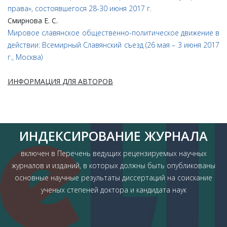
права», состоявшегося 28-30 июня 2017 г.
Смирнова Е. С.
Мировое славянское общественно-политическое движение в
действии: Всемирный Славянский съезд (26 мая – 3 июня 2017
г., Москва)
ИНФОРМАЦИЯ ДЛЯ АВТОРОВ
ИНДЕКСИРОВАНИЕ ЖУРНАЛА
включен в Перечень ведущих рецензируемых научных
журналов и изданий, в которых должны быть опубликованы
основные научные результаты диссертаций на соискание
ученых степеней доктора и кандидата наук