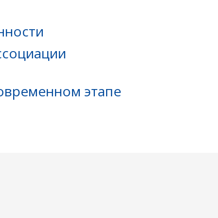
нности
ссоциации
современном этапе