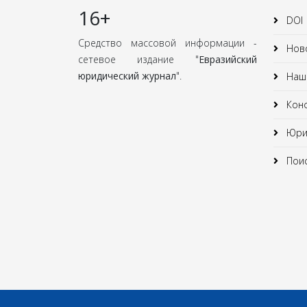
16+
DOI
Средство массовой информации -
Нов
сетевое издание "
Евразийский
юридический журнал
".
Наши
Кон
Юрид
Поис