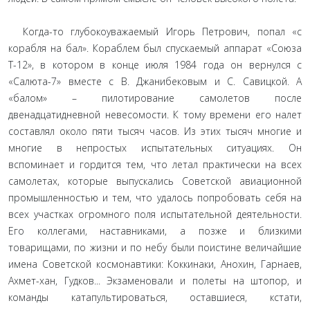
Когда-то глубокоуважаемый Игорь Петрович, попал «с
корабля на бал». Кораблем был спускаемый аппарат «Союза
Т-12», в котором в конце июля 1984 года он вернулся с
«Салюта-7» вместе с В. Джанибековым и С. Савицкой. А
«балом» – пилотирование самолетов после
двенадцатидневной невесомости. К тому времени его налет
составлял около пяти тысяч часов. Из этих тысяч многие и
многие в непростых испытательных ситуациях. Он
вспоминает и гордится тем, что летал практически на всех
самолетах, которые выпускались Советской авиационной
промышленностью и тем, что удалось попробовать себя на
всех участках огромного поля испытательной деятельности.
Его коллегами, наставниками, а позже и близкими
товарищами, по жизни и по небу были поистине величайшие
имена Советской космонавтики: Коккинаки, Анохин, Гарнаев,
Ахмет-хан, Гудков... Экзаменовали и полеты на штопор, и
команды катапультироваться, оставшиеся, кстати,