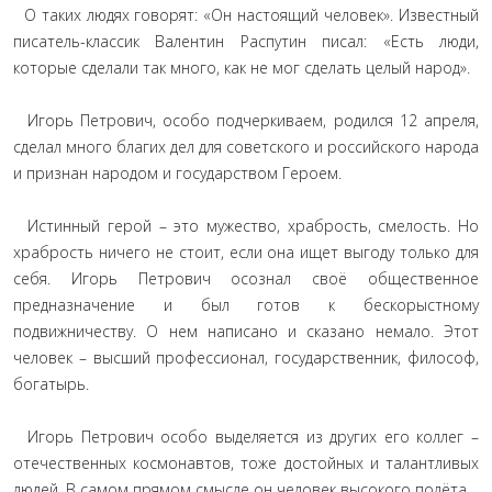
О таких людях говорят: «Он настоящий человек». Известный
писатель-классик Валентин Распутин писал: «Есть люди,
которые сделали так много, как не мог сделать целый народ».
Игорь Петрович, особо подчеркиваем, родился 12 апреля,
сделал много благих дел для советского и российского народа
и признан народом и государством Героем.
Истинный герой – это мужество, храбрость, смелость. Но
храбрость ничего не стоит, если она ищет выгоду только для
себя. Игорь Петрович осознал своё общественное
предназначение и был готов к бескорыстному
подвижничеству. О нем написано и сказано немало. Этот
человек – высший профессионал, государственник, философ,
богатырь.
Игорь Петрович особо выделяется из других его коллег –
отечественных космонавтов, тоже достойных и талантливых
людей. В самом прямом смысле он человек высокого полёта.