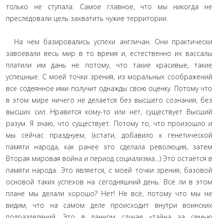
только не ступала. Самое главное, что мы никогда не
преследовали цель захватить чужие территории.
На чём базировались успехи англичан. Они практически
завоевали весь мир в то время и, естественно их вассалы
платили им дань не потому, что такие красивые, такие
успешные. С моей точки зрения, из моральных соображений
все содеянное ими получит однажды свою оценку. Потому что
в этом мире ничего не делается без высшего сознания, без
высших сил. Нравится кому-то или нет, существует Высший
разум. Я знаю, что существует. Потому то, что произошло и
мы сейчас празднуем, (кстати, добавило к генетической
памяти народа, как ранее это сделала революция, затем
Вторая мировая война и период социализма…) Это остаётся в
памяти народа. Это является, с моей точки зрения, базовой
основой таких успехов на сегодняшний день. Всё ли в этом
плане мы делали хорошо? Нет! Не всё, потому что мы не
видим, что на самом деле происходит внутри воинских
подразделений. Это в данном случае «тайна за семью