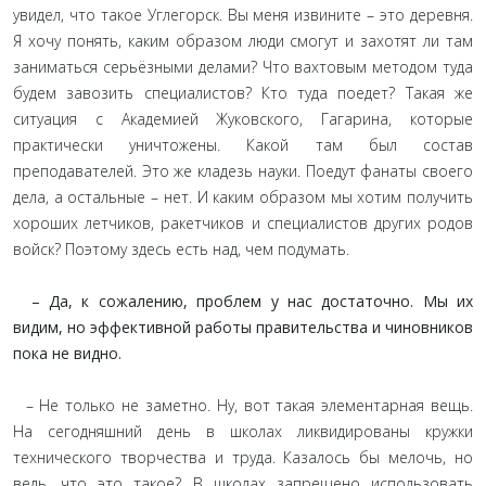
увидел, что такое Углегорск. Вы меня извините – это деревня.
Я хочу понять, каким образом люди смогут и захотят ли там
заниматься серьёзными делами? Что вахтовым методом туда
будем завозить специалистов? Кто туда поедет? Такая же
ситуация с Академией Жуковского, Гагарина, которые
практически уничтожены. Какой там был состав
преподавателей. Это же кладезь науки. Поедут фанаты своего
дела, а остальные – нет. И каким образом мы хотим получить
хороших летчиков, ракетчиков и специалистов других родов
войск? Поэтому здесь есть над, чем подумать.
– Да, к сожалению, проблем у нас достаточно. Мы их
видим, но эффективной работы правительства и чиновников
пока не видно.
– Не только не заметно. Ну, вот такая элементарная вещь.
На сегодняшний день в школах ликвидированы кружки
технического творчества и труда. Казалось бы мелочь, но
ведь, что это такое? В школах запрещено использовать