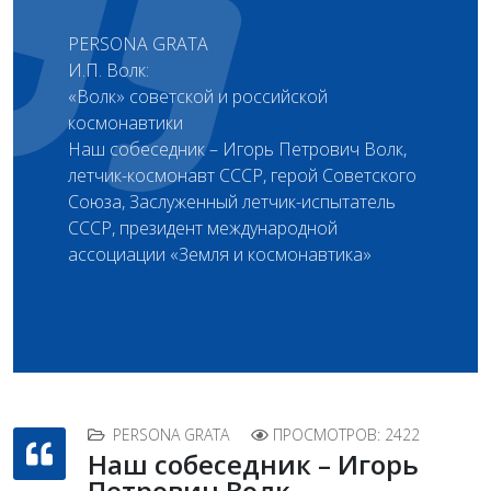
PERSONA GRATA
И. П. Волк:
«Волк» советской и российской
космонавтики
Наш собеседник – Игорь Петрович Волк,
летчик-космонавт СССР, герой Советского
Союза, Заслуженный летчик-испытатель
СССР, президент международной
ассоциации «Земля и космонавтика»
PERSONA GRATA
ПРОСМОТРОВ: 2422
Наш собеседник – Игорь
Петрович Волк