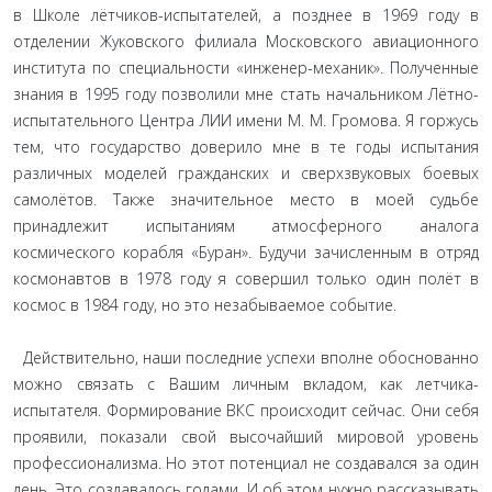
в Школе лётчиков-испытателей, а позднее в 1969 году в
отделении Жуковского филиала Московского авиационного
института по специальности «инженер-механик». Полученные
знания в 1995 году позволили мне стать начальником Лётно-
испытательного Центра ЛИИ имени М. М. Громова. Я горжусь
тем, что государство доверило мне в те годы испытания
различных моделей гражданских и сверхзвуковых боевых
самолётов. Также значительное место в моей судьбе
принадлежит испытаниям атмосферного аналога
космического корабля «Буран». Будучи зачисленным в отряд
космонавтов в 1978 году я совершил только один полёт в
космос в 1984 году, но это незабываемое событие.
Действительно, наши последние успехи вполне обоснованно
можно связать с Вашим личным вкладом, как летчика-
испытателя. Формирование ВКС происходит сейчас. Они себя
проявили, показали свой высочайший мировой уровень
профессионализма. Но этот потенциал не создавался за один
день. Это создавалось годами. И об этом нужно рассказывать