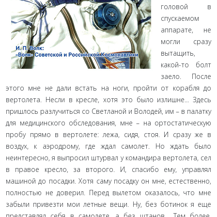
головой в
спускаемом
аппарате, нe
могли сразу
вытащить,
какой-то болт
заело. После
этого мне не дали встать на ноги, пройти от корабля до
вертолета. Несли в кресле, хотя это было излишне... Здесь
пришлось разлучиться со Светланой и Володей, им – в палатку
для медицинского обследования, мне – на ортостатическую
пробу прямо в вертолете: лежа, сидя, стоя. И сразу же в
воздух, к аэродрому, где ждал самолет. Но ждать было
неинтересно, я выпросил штурвал у командира вертолета, сел
в правое кресло, за второго. И, спасибо ему, управлял
машиной до посадки. Хотя саму посадку он мне, естественно,
полностью не доверил. Перед вылетом оказалось, что мне
забыли привезти мои летные вещи. Ну, без ботинок я еще
представлял себя в самолете, а без штанов... Тем более,