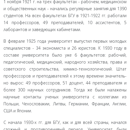
1 ноября 1921 г. на трех факультетах - рабочем, меди­цинском
и общественных наук - начались регулярные заня­тия для 1390
студентов. На всех факультетах БГУ в 1921-1922 гг. работали
14 профессоров, 49 преподавателей, 10 ассистен­тов, 5
лаборантов и заведующих кабинетами.
В феврале 1925 года университет выпустил первых моло­дых
специалистов - 34 экономиста и 26 юристов. К 1930 году в
составе университета было уже 6 факультетов: рабочий,
педагогический, медицинский, народного хозяйства, права и
советского строительства, химико-технологический. Штат
профессоров и преподавателей к этому времени значитель­
но вырос: 49 профессоров, 51 доцент, 44 преподавателя и
бо­лее 300 научных сотрудников. Тогда же были налажены
науч­ные контакты ученых университета с коллегами из
Польши, Чехословакии, Литвы, Германии, Франции, Англии,
США и Японии.
С начала 1930-х гг. для БГУ, как и для всей страны, начал­ся
сложный и противоречивый период. Университет были