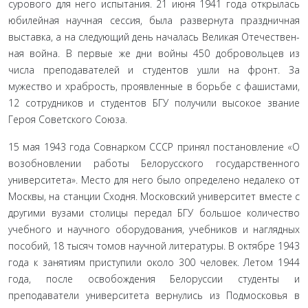
сурового для него испытания. 21 июня 1941 года открылась
юбилейная научная сессия, была развернута праздничная
выставка, а на следующий день началась Великая Отечествен­
ная война. В первые же дни войны 450 добровольцев из
числа преподавателей и студентов ушли на фронт. За
мужество и храбрость, проявленные в борьбе с фашистами,
12 сотрудни­ков и студентов БГУ получили высокое звание
Героя Совет­ского Союза.
15 мая 1943 года Совнарком СССР принял постановле­ние «О
возобновлении работы Белорусского государственно­го
университета». Место для него было определено недале­ко от
Москвы, на станции Сходня. Московский университет вместе с
другими вузами столицы передал БГУ большое количество
учебного и научного оборудования, учебников и наглядных
пособий, 18 тысяч томов научной литературы. В октябре 1943
года к занятиям приступили около 300 человек. Летом 1944
года, после освобождения Белоруссии студенты и
преподаватели университета вернулись из Подмосковья в