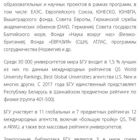
образовательных и научных проектов в рамках программ, в
том числе: ЕАЭС, Европейского Союза, ЮНЕСКО, ЮНФПА,
Вышеградского фонда, Совета Европы, Германской службы
академических обменов (DAAD, Германия), Совета госу­дарств
Балтийского моря, Фонда «Наука вокруг нас» (Велико­
британия), Фонда «ЕВРАЗИЯ» (США), АТЛАС, программы
сотрудничества (Норвегия) и др.
Среди 30 000 университетов мира БГУ входит в 1,5 % луч­ших
из них по данным международных рейтингов QS World
University Rankings, Best Global Universities агентства U.S. New и
многих других. С 2017 года БГУ единственный пред­ставляет
Республику Беларусь в Шанхайском предметном рейтинге по
физике (группа 401-500).
БГУ участвует в 11 глобальных и 7 предметных рейтингах 12
международных агентств, включая «большую тройку» QS, THE
и ARWU, а также все массовые рейтинги университетов.
Электронная библиотека БГУ является 3 в мире среди