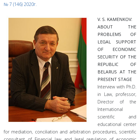
№ 7 (146) 2020г.
V. S. KAMENKOV:
ABOUT THE
PROBLEMS OF
LEGAL SUPPORT
OF ECONOMIC
SECURITY OF THE
REPUBLIC OF
BELARUS AT THE
PRESENT STAGE
Interview with Ph.D.
in Law, professor,
Director of the
International
scientific and
educational center
for mediation, conciliation and arbitration procedures, scientific
consultant of Financial law and legal regulation of economic