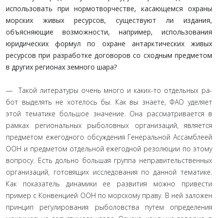
использовать при нормотворчестве, касающемся охраны
морских живых ресурсов, существуют ли издания,
объясняющие возможности, например, использования
юридических формул по охране антарктических живых
ресурсов при разработке договоров со сходным предме­том
в других регионах земного шара?
— Такой литературы очень много и каких-то отдельных ра­
бот выделять не хотелось бы. Как вы знаете, ФАО уделяет
этой тематике большое значение. Она рассматривается в
рамках региональных рыболовных организаций, является
предметом ежегодного обсуждения Генеральной Ассамблеей
ООН и пред­метом отдельной ежегодной резолюции по этому
вопросу. Есть дольно большая группа неправительственных
организа­ций, готовящих исследования по данной тематике.
Как пока­затель динамики ее развития можно привести
пример с Кон­венцией ООН по морскому праву. В ней заложен
принцип регулирования рыболовства путем определения