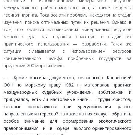
связанные с использованием минеральных ресурсов
международного района морского дна, а также вопросы
геоинжиниринга. Пока все эти проблемы находятся на стадии
изучения, поиска опти­мальных путей их решения. Однако в
том, что касается исполь­зования минеральных ресурсов
морского дна, мы подошли вплотную к стадии их
практического использования — раз­работки. Такая же
ситуация складывается с использованием ресурсов
континентального шельфа прибрежных государств за
пределами 200 морских миль.
— Кроме массива документов, связанных с Конвенци­ей
ООН по морскому праву 1982 г., материалов практи­ки
международных судебных учреждений, арбитражей и
трибуналов, есть ли настольные книги — труды юри­стов,
которые используются при урегулировании разно­
направленных интересов? На какие из них следует обра­тить
особое внимание для формирования экологического
правопонимания и в сфере эколого-ориентированного