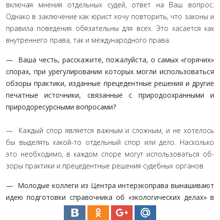
включая мнения отдельных судей, ответ на Ваш вопрос.
Однако в заключение как юрист хочу повторить, что законы и
правила поведения обязательны для всех. Это касается как
внутреннего права, так и международного права.
— Ваша честь, расскажите, пожалуйста, о самых «го­рячих»
спорах, при урегулировании которых могли ис­пользоваться
обзоры практики, изданные прецедентные решения и другие
печатные источники, связанные с при­родоохранными и
природоресурсными вопросами?
— Каждый спор является важным и сложным, и не хоте­лось
бы выделять какой-то отдельный спор или дело. Насколь­ко
это необходимо, в каждом споре могут использоваться об­
зоры практики и прецедентные решения судебных органов.
— Молодые коллеги из Центра интерэкоправа вына­шивают
идею подготовки справочника об «экологических делах» в
широком смысле, о которых ранее не было на­писано по-