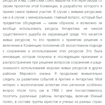
ресурсах и мы, Советский Союз, вышли на эти переговоры со
своим проектом этой Кон­венции, в разработке которого я
принял самое прямое участие. В случае с живыми ресурсами,
как и в случае с минеральными, главный вопрос, который был
предметом обсуждения — каким образом, и возможно ли
вообще использовать ресурсы Антар­ктики, не нанося
существенного ущерба ее окружающей среде. Что касается
живых ресурсов, то это привело к принятию ре­шения о
включении в Конвенцию положения об экосистемном подходе
к сохранению и использованию этих ресурсов. Это была
инновация, которая получила в последующем признание и
распространение при решении вопросов сохранения и раци­
онального использования морских живых ресурсов в других
районах Мирового океана. Я продолжаю внимательно
следить за развитием событий в Арктике и Антарктике. Мой
интерес к экологическим аспектам этих регионов особенно
возрос по­сле того, как в 1986 г. мне посчастливилось
посетить различные районы Антарктиды, включая Южный
полюс, в составе группы юристов и ученых из разных стран.