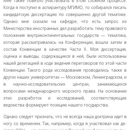
Мне также повезло участвовать в этом сложном процес­се.
Когда я поступил в аспирантуру МГИМО, то собирался писать
кандидатскую диссертацию по совершенно другой тематике.
Однако мне сказали на кафедре, что есть запрос из
Министерства иностранных дел разработать тему право­вого
положения внутриконтинентальных государств — тема­тика,
которая рассматривалась на Конференции, вошла затем в
состав Конвенции в качестве Части X. Моя диссертация,
оценка и выводы, содержащиеся в ней, были использованы
нашей делегацией в ходе ведения переговоров по этой части
Конвенции. Такого рода исследования проводились также в
других наших университетах — Московском, Ленинград­ском, и
в научно-исследовательских центрах, занимающихся
вопросами международного морского права. На основании
этих разработок и исследований, соответствующие
ведомства формируют позицию нашего государства.
Однако следует признать, что не всегда наша доктрина идет в
ногу со временем. Так, например, когда я участвовал как де­