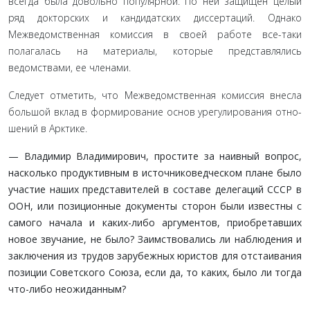
всегда была довольно популярной. По ней защищен целый
ряд докторских и кандидатских дис­сертаций. Однако
Межведомственная комиссия в своей работе все-таки
полагалась на материалы, которые представлялись
ведомствами, ее членами.
Следует отметить, что Межведомственная комиссия внесла
большой вклад в формирование основ урегулирования отно­
шений в Арктике.
— Владимир Владимирович, простите за наивный во­прос,
насколько продуктивным в источниковедческом плане было
участие наших представителей в составе деле­гаций СССР в
ООН, или позиционные документы сторон были известны с
самого начала и каких-либо аргументов, приобретавших
новое звучание, не было? Заимствова­лись ли наблюдения и
заключения из трудов зарубежных юристов для отстаивания
позиции Советского Союза, если да, то каких, было ли тогда
что-либо неожиданным?