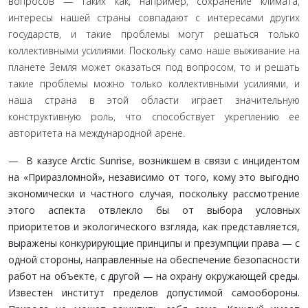
вопросов — таких как, например, сохранение климата,
интересы нашей страны совпадают с интересами других
государств, и такие проблемы могут решаться только
коллективными усилиями. Поскольку само наше выживание на
планете Земля может оказаться под вопросом, то и решать
такие проблемы можно только коллек­тивными усилиями, и
наша страна в этой области играет зна­чительную
конструктивную роль, что способствует укреплению ее
авторитета на международной арене.
— В казусе Arctic Sunrise, возникшем в связи с инци­дентом
на «Приразломной», независимо от того, кому это выгодно
экономически и частного случая, поскольку рас­смотрение
этого аспекта отвлекло бы от выбора условных
приоритетов и экологического взгляда, как представляет­ся,
выражены конкурирующие принципы и презумпции права — с
одной стороны, направленные на обеспечение безопасности
работ на объекте, с другой — на охрану окружающей среды.
Известен институт пределов допусти­мой самообороны.