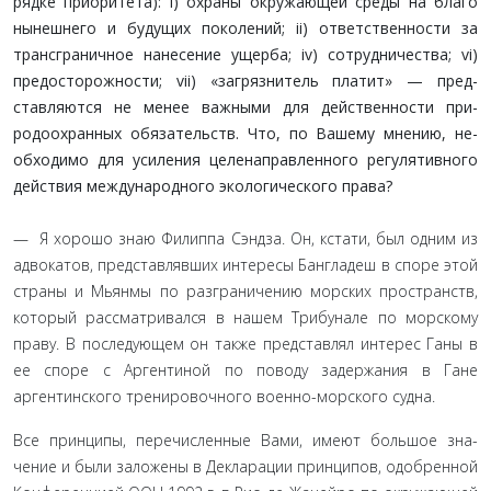
рядке приоритета): i) охраны окружающей среды на благо
нынешнего и будущих поколений; ii) ответственности за
трансграничное нанесение ущерба; iv) сотрудничества; vi)
предосторожности; vii) «загрязнитель платит» — пред­
ставляются не менее важными для действенности при­
родоохранных обязательств. Что, по Вашему мнению, не­
обходимо для усиления целенаправленного регулятивного
действия международного экологического права?
— Я хорошо знаю Филиппа Сэндза. Он, кстати, был од­ним из
адвокатов, представлявших интересы Бангладеш в споре этой
страны и Мьянмы по разграничению морских пространств,
который рассматривался в нашем Трибунале по морскому
праву. В последующем он также представлял интерес Ганы в
ее споре с Аргентиной по поводу задержания в Гане
аргентинского тренировочного военно-морского судна.
Все принципы, перечисленные Вами, имеют большое зна­
чение и были заложены в Декларации принципов, одобренной