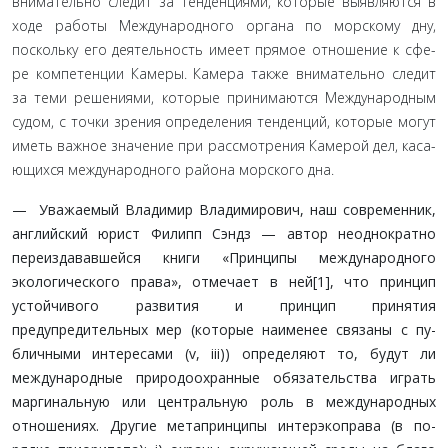
внимательно следит за тенденциями, которые выявля­ются в
ходе работы Международного органа по морскому дну,
поскольку его деятельность имеет прямое отношение к сфе­
ре компетенции Камеры. Камера также внимательно следит
за теми решениями, которые принимаются Международным
судом, с точки зрения определения тенденций, которые могут
иметь важное значение при рассмотрения Камерой дел, каса­
ющихся международного района морского дна.
— Уважаемый Владимир Владимирович, наш совре­менник,
английский юрист Филипп Сэндз — автор не­однократно
переиздававшейся книги «Принципы между­народного
экологического права», отмечает в ней[1], что принцип
устойчивого развития и принцип принятия
предупредительных мер (которые наименее связаны с пу­
бличными интересами (v, iii)) определяют то, будут ли
международные природоохранные обязательства играть
маргинальную или центральную роль в международных
отношениях. Другие метапринципы интерэкоправа (в по­