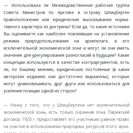
— Использовала ли Межведомственная рабочая груп­па
Совета Министров по Арктике и острову Шпицберген
правоположения или юридические высказывания норма­
тивного характера из доктрины? Если да, то какие источ­ники
Вы оцениваете как наиболее повлиявшие на уста­новление
режима природопользования на архипелаге, в его
исключительной экономической зоне и могут ли они иметь
значение для урегулирования разногласий в бу­дущем? Какие
концепции используются в качестве кон­траргументов, есть
ли, по Вашему мнению, юридические постоянные (в каких
авторских изданиях они достаточно выражены), которые
могут уравновешивать друг друга или использоваться для
усиления позиции одной из сторон?
— Начну с того, что у Шпицбергена нет исключительной
экономической зоны, есть только охранная зона. Парижский
договор 1920 г. предоставляет его участникам равное право
на участие в использовании природных ресурсов этого архи­