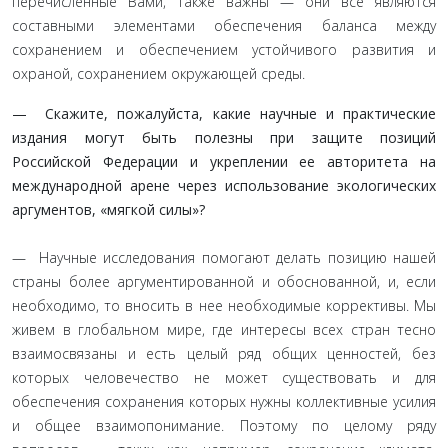
перечисленные Вами, также важны — они все яв­ляются
составными элементами обеспечения баланса между
сохранением и обеспечением устойчивого развития и
охраной, сохранением окружающей среды.
— Скажите, пожалуйста, какие научные и практи­ческие
издания могут быть полезны при защите пози­ций
Российской Федерации и укреплении ее авторитета на
международной арене через использование экологиче­ских
аргументов, «мягкой силы»?
— Научные исследования помогают делать позицию на­шей
страны более аргументированной и обоснованной, и, если
необходимо, то вносить в нее необходимые коррективы. Мы
живем в глобальном мире, где интересы всех стран тесно
вза­имосвязаны и есть целый ряд общих ценностей, без
которых человечество не может существовать и для
обеспечения со­хранения которых нужны коллективные усилия
и общее вза­имопонимание. Поэтому по целому ряду