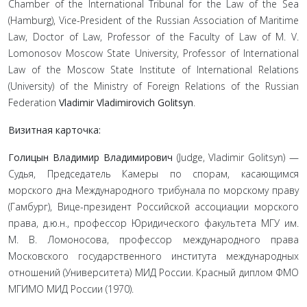
Chamber of the International Tribunal for the Law of the Sea
(Hamburg), Vice-President of the Russian Association of Maritime
Law, Doctor of Law, Professor of the Faculty of Law of M. V.
Lomonosov Moscow State University, Professor of International
Law of the Moscow State Institute of International Relations
(University) of the Ministry of Foreign Relations of the Russian
Federation
Vladimir Vladimirovich Golitsyn
.
Визитная карточка:
Голицын Владимир Владимирович
(Judge, Vladimir Golitsyn) —
Судья, Председатель Камеры по спорам, касающимся
морского дна Международного трибунала по морскому праву
(Гамбург), Вице-президент Российской ассоциации морского
права, д.ю.н., профессор Юри­дического факультета МГУ им.
М. В. Ломоносова, профессор международного права
Московского государственного института междуна­родных
отношений (Университета) МИД России. Красный диплом ФМО
МГИМО МИД России (1970).