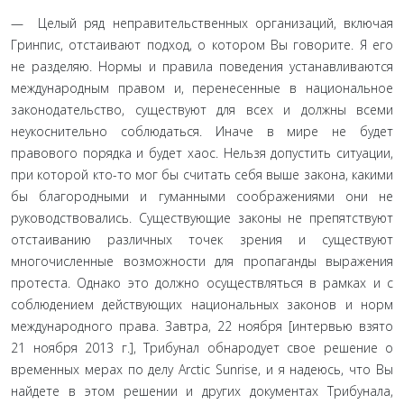
— Целый ряд неправительственных организаций, включая
Гринпис, отстаивают подход, о котором Вы говорите. Я его
не разделяю. Нормы и правила поведения устанавливаются
международным правом и, перенесенные в национальное
зако­нодательство, существуют для всех и должны всеми
неукосни­тельно соблюдаться. Иначе в мире не будет
правового порядка и будет хаос. Нельзя допустить ситуации,
при которой кто-то мог бы считать себя выше закона, какими
бы благородными и гуманными соображениями они не
руководствовались. Су­ществующие законы не препятствуют
отстаиванию различных точек зрения и существуют
многочисленные возможности для пропаганды выражения
протеста. Однако это должно осущест­вляться в рамках и с
соблюдением действующих националь­ных законов и норм
международного права. Завтра, 22 ноября [интервью взято
21 ноября 2013 г.], Трибунал обнародует свое решение о
временных мерах по делу Arctic Sunrise, и я надеюсь, что Вы
найдете в этом решении и других документах Трибу­нала,