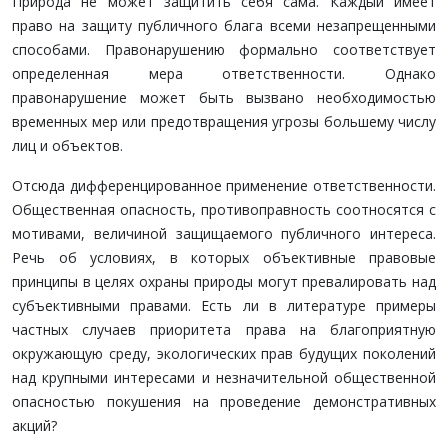
Природа не может защитить себя сама. Каждый имеет
право на защиту публичного блага всеми незапрещенными
способами. Правонарушению формаль­но соответствует
определенная мера ответственности. Однако
правонарушение может быть вызвано необхо­димостью
временных мер или предотвращения угрозы большему числу
лиц и объектов.
Отсюда дифференцированное применение ответствен­ности.
Общественная опасность, противоправность соот­носятся с
мотивами, величиной защищаемого публичного интереса.
Речь об условиях, в которых объективные право­вые
принципы в целях охраны природы могут превали­ровать над
субъективными правами. Есть ли в литературе примеры
частных случаев приоритета права на благопри­ятную
окружающую среду, экологических прав будущих поколений
над крупными интересами и незначительной общественной
опасностью покушения на проведение де­монстративных
акций?