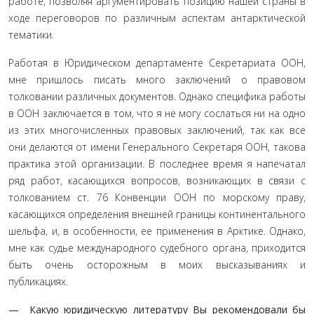
работе, позволяя аргументировать позицию нашей страны в
ходе переговоров по различным аспектам антарктической
тематики.
Работая в Юридическом департаменте Секретариата ООН,
мне пришлось писать много заключений о правовом
толкова­нии различных документов. Однако специфика работы
в ООН заключается в том, что я не могу сослаться ни на одно
из этих многочисленных правовых заключений, так как все
они дела­ются от имени Генерального Секретаря ООН, такова
практика этой организации. В последнее время я напечатал
ряд работ, касающихся вопросов, возникающих в связи с
толкованием ст. 76 Конвенции ООН по морскому праву,
касающихся опреде­ления внешней границы континентального
шельфа, и, в осо­бенности, ее применения в Арктике. Однако,
мне как судье международного судебного органа, приходится
быть очень осторожным в моих высказываниях и
публикациях.
— Какую юридическую литературу Вы рекомендова­ли бы