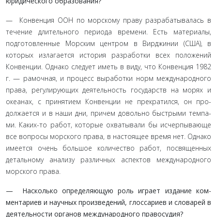
юридического образования?
— Конвенция ООН по морскому праву разрабатывалась в
течение длительного периода времени. Есть материалы,
подготовленные Морским центром в Вирджинии (США), в
которых излагается история разработки всех положений
Конвенции. Однако следует иметь в виду, что Конвенция 1982
г. — рамочная, и процесс выработки норм международ­ного
права, регулирующих деятельность государств на морях и
океанах, с принятием Конвенции не прекратился, он про­
должается и в наши дни, причем довольно быстрыми темпа­
ми. Каких-то работ, которые охватывали бы исчерпывающе
все вопросы морского права, в настоящее время нет. Одна­ко
имеется очень большое количество работ, посвященных
детальному анализу различных аспектов международного
морского права.
— Насколько определяющую роль играет издание ком­
ментариев и научных произведений, глоссариев и сло­варей в
деятельности органов международного право­судия?