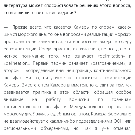
литература может способствовать решению этого вопроса,
то вышли ли в свет такие издания?
— Прежде всего, что касается Камеры по спорам, касаю­
щимся морского дна, то она вопросами делимитации морских
пространств не занимается, эти вопросы не входят в сферу
ее компетенции. Среди юристов, к сожалению, не всегда есть
чет­кое понимание того, что означает «delimitation» и
«delineation». Первый термин означает «разграничение», а
второй — «опре­деление внешней границы континентального
шельфа». Ни то, ни другое не относится к компетенции
Камеры. Вместе с тем Камера внимательно следит за тем, как
развивается практика в этой области, обращая особое
внимание на работу Комиссии по границам
континентального шельфа и Международного органа по
морскому дну. Являясь судебным органом, Камера формально
не взаимодействует с какими-либо подразделе­ниями ООН или
региональными объедениями, но, как я уже отмечал,