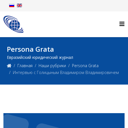
Persona Grata
Евразийский юридический журнал
Главная
Наши рубрики
Persona Grata
Интервью c Голицыным Владимиром Владимировичем