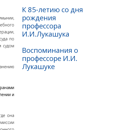
К 85-летию со дня
рождения
умынии,
профессора
дебного
И.И.Лукашука
ерации,
суда по
м судом
Воспоминания о
профессоре И.И.
Лукашуке
ранению
ранами
лении и
где она
омиссии
ионного