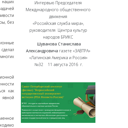
 наших
Интервью Председателя
адачей
Международного общественного
чивости
движения
ры, без
«Российская служба мира»,
руководителя Центра культур
народов БРИКС
ионные
Шуванова Станислава
 сделал
Александровича
газете «ЗАВТРА»
 многих
«Латинская Америка и Россия»
№32 11 августа 2016 г.
ционной
енности
ься как
о явной
еменное
бходимо