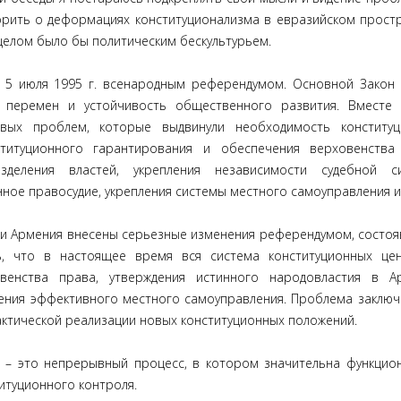
ворить о деформациях конституционализма в евразийском прост
целом было бы политическим бескультурьем.
а 5 июля 1995 г. всенародным референдумом. Основной Закон
х перемен и устойчивость общественного развития. Вместе
овых проблем, которые выдвинули необходимость конституц
итуционного гарантирования и обеспечения верховенства 
зделения властей, укрепления независимости судебной си
ное правосудие, укрепления системы местного самоуправления и
ики Армения внесены серьезные изменения референдумом, состо
ь, что в настоящее время вся система конституционных це
венства права, утверждения истинного народовластия в Ар
чения эффективного местного самоуправления. Проблема заключ
ктической реализации новых конституционных положений.
е – это непрерывный процесс, в котором значительна функцио
итуционного контроля.