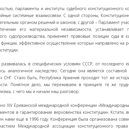
остью, парламенты и институты судебного конституционного к
ойные системные взаимосвязи. С одной стороны, Конституцион
тельным органом решений и законов, с другой – Парламент учас
печении его материальной независимости, устанавливает п
ого судопроизводства, применяет правовые позиции суда в к
е функции, эффективное осуществление которых направлено на 
ституции.
 развивалась в специфических условиях СССР, от последнего ей
сь аналогичное наследство. Сегодня она является составной
х СНГ. Стало быть, Республика Армения проходит тот же истор
ости. Понятное дело, мы переживаем в принципе те же труд
лизма, с чего мы и начали наш разговор.
вно XIV Ереванской международной конференции «Международн
ментов в гарантировании верховенства конституции». Кстати, 
н нами еще в 1996 году. Конференция была организована совм
частием Международной ассоциации конституционного права