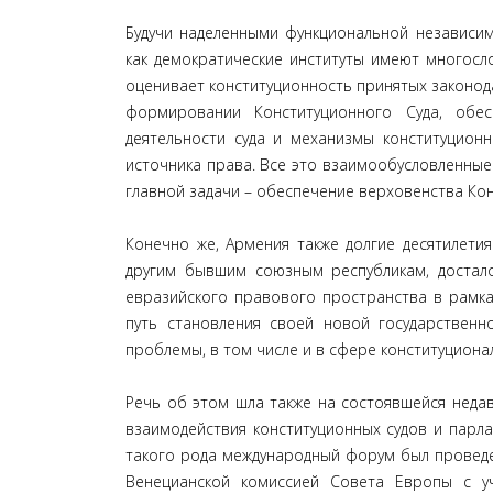
Будучи наделенными функциональной независим
как демократические институты имеют многосл
оценивает конституционность принятых законода
формировании Конституционного Суда, обес
деятельности суда и механизмы конституционн
источника права. Все это взаимообусловленны
главной задачи – обеспечение верховенства Кон
Конечно же, Армения также долгие десятилетия
другим бывшим союзным республикам, достало
евразийского правового пространства в рамка
путь становления своей новой государственн
проблемы, в том числе и в сфере конституциона
Речь об этом шла также на состоявшейся неда
взаимодействия конституционных судов и парла
такого рода международный форум был проведе
Венецианской комиссией Совета Европы с у