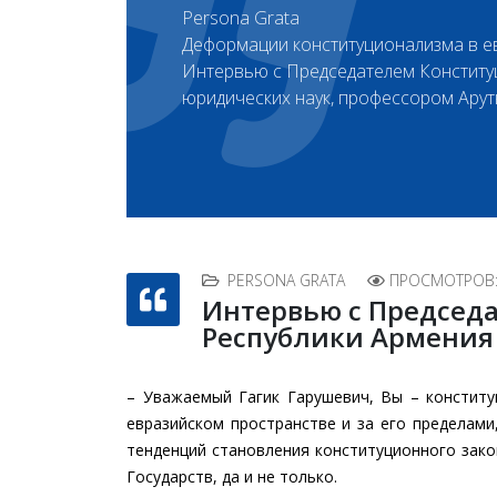
Persona Grata
Деформации конституционализма в е
Интервью с Председателем Конститу
юридических наук, профессором Ару
PERSONA GRATA
ПРОСМОТРОВ:
Интервью с Председ
Республики Армения
– Уважаемый Гагик Гарушевич, Вы – конституц
евразийском пространстве и за его пределами,
тенденций становления конституционного зако
Государств, да и не только.