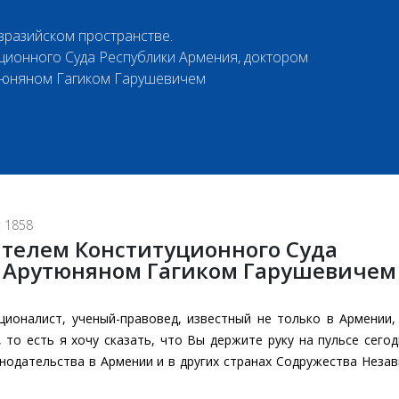
вразийском пространстве.
ционного Суда Республики Армения, доктором
тюняном Гагиком Гарушевичем
 1858
ателем Конституционного Суда
 Арутюняном Гагиком Гарушевичем
ионалист, ученый-правовед, известный не только в Армении,
 то есть я хочу сказать, что Вы держите руку на пульсе сего
нодательства в Армении и в других странах Содружества Неза