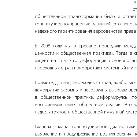
п
с
общественной трансформации было и остаетс
конституционно-правовых развитий. Это невозм
надежного гарантирования верховенства права 
В 2008 году мы в Ереване проводили между
ценности и общественная практика». Тогда в св
акцент на том, что деформации основополаг
переходных стран приобретают системный и угл
Поймите, для нас, переходных стран, наибольше
демократии скромны и несозвучны вызовам вре
в общественной практике, деформируясь, п
воспринимающиеся обществом реалии. Это уж
недостаточности общественной иммунной систе
Главная задача конституционной диагности
выявление и предупреждение возникновения по