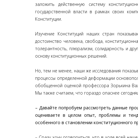
заложить действенную систему конституцио
государственной власти в рамках своих комп
Конституции.
Изучение Конституций наших стран показывае
достоинство человека, свобода, конституционна
толерантность, плюрализм, солидарность и др
основу конституционных решений.
Но, тем не менее, наши же исследования показы
процессы определенной деформации основопола
обобщенной оценкой профессора Зорькина Вале
Мы также считаем, что гораздо опаснее сегодня
– Давайте попробуем рассмотреть данные проц
оцениваете в целом опыт, проблемы и тенд
особенного в становлении конституционного пр
– Сразу хочу оговориться, что в ходе всей наш