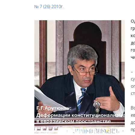
№ 7 (26) 2010г.
О
г
к
д
г
ч
–
с
о
с
В
е
д
п