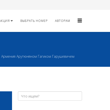
АКЦИЯ
ВЫБРАТЬ НОМЕР
АВТОРАМ
и Армения Арутюняном Гагиком Гарушевичем