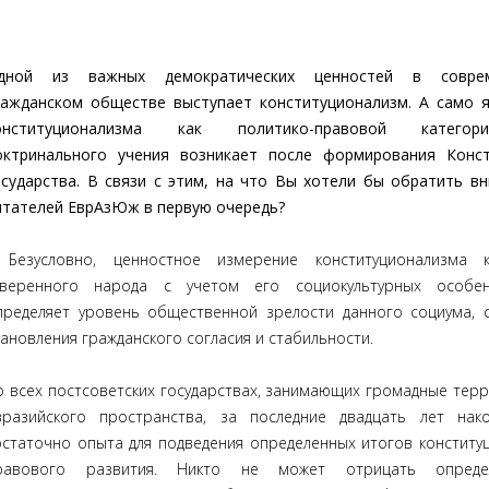
дной из важных демократических ценностей в совре
ражданском обществе выступает конституционализм. А само 
онституционализма как политико-правовой катего
октринального учения возникает после формирования Конст
осударства. В связи с этим, на что Вы хотели бы обратить в
итателей ЕврАзЮж в первую очередь?
 Безусловно, ценностное измерение конституционализма к
уверенного народа с учетом его социокультурных особен
пределяет уровень общественной зрелости данного социума, 
тановления гражданского согласия и стабильности.
о всех постсоветских государствах, занимающих громадные тер
вразийского пространства, за последние двадцать лет нак
остаточно опыта для подведения определенных итогов конститу
равового развития. Никто не может отрицать опреде