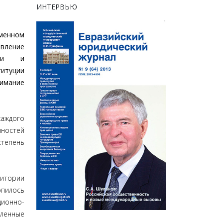
ИНТЕРВЬЮ
менном
явление
рии и
итуции
нимание
аждого
ностей
степень
ритории
опилось
ционно-
ленные