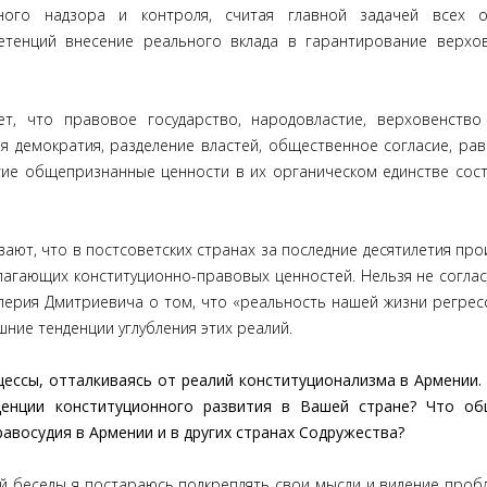
нного надзора и контроля, считая главной задачей всех о
етенций внесение реального вклада в гарантирование верхо
т, что правовое государство, народовластие, верховенство
я демократия, разделение властей, общественное согласие, рав
угие общепризнанные ценности в их органическом единстве сос
вают, что в постсоветских странах за последние десятилетия про
гающих конституционно-правовых ценностей. Нельзя не соглас
рия Дмитриевича о том, что «реальность нашей жизни регрес
шние тенденции углубления этих реалий.
ессы, отталкиваясь от реалий конституционализма в Армении.
енции конституционного развития в Вашей стране? Что об
авосудия в Армении и в других странах Содружества?
ей беседы я постараюсь подкреплять свои мысли и видение пробл