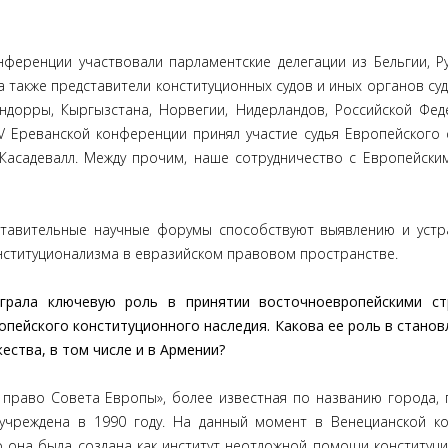
нференции участвовали парламентские делегации из Бельгии, Р
 а также представители конституционных судов и иных органов су
Андорры, Кыргызстана, Норвегии, Нидерландов, Российской Фед
V Ереванской конференции принял участие судья Европейского 
Касадевалл. Между прочим, наше сотрудничество с Европейски
ставительные научные форумы способствуют выявлению и уст
нституционализма в евразийском правовом пространстве.
ыграла ключевую роль в принятии восточноевропейскими ст
пейского конституционного наследия. Какова ее роль в станов
ества, в том числе и в Армении?
 право Совета Европы», более известная по названию города, 
 учреждена в 1990 году. На данный момент в Венецианской к
о она была создана как институт неотложной помощи конституц