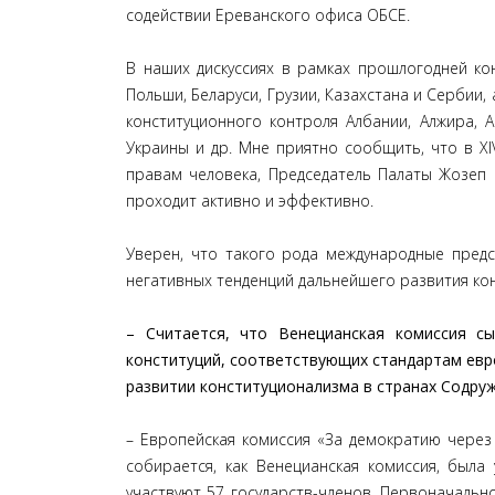
содействии Ереванского офиса ОБСЕ.
В наших дискуссиях в рамках прошлогодней ко
Польши, Беларуси, Грузии, Казахстана и Сербии,
конституционного контроля Албании, Алжира, 
Украины и др. Мне приятно сообщить, что в XI
правам человека, Председатель Палаты Жозеп 
проходит активно и эффективно.
Уверен, что такого рода международные пред
негативных тенденций дальнейшего развития ко
– Считается, что Венецианская комиссия с
конституций, соответствующих стандартам евро
развитии конституционализма в странах Содруж
– Европейская комиссия «За демократию через
собирается, как Венецианская комиссия, была
участвуют 57 государств-членов. Первоначальн