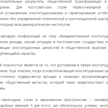
оложительные результаты общественной трансформации в
транах. Для постсоветских стран первоочередной з
я установление конституционализма и гарантирование устой
ожно без определенной политической и конституционной культу
посредством демократических институтов.
народную конференцию на тему «Фундаментальные конституц
оем докладе, изучая ситуацию в постсоветских государствах, я
ающих конституционных ценностей в общественной практике
убляющийся характер.
й опасностью является не то, что достижения в сфере конститу
мени. Еще опаснее, когда основополагающие конституционные ц
остепенно подвергаются мутации и начинают воспроизводит
е общественный метастаз, который также свидетельствует 
мы.
ки переходных стран в евразийском пространстве – своевр
добных явлений. А для этого, как обязательное условие, нео