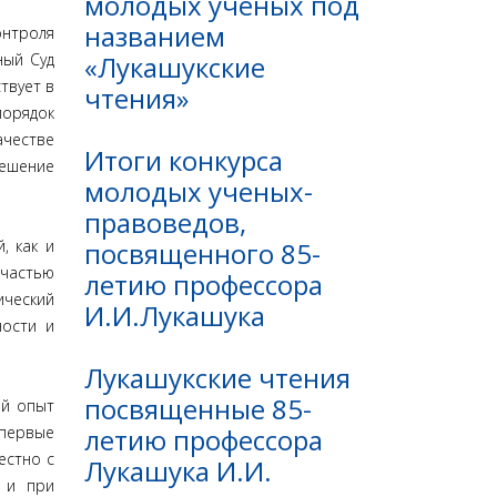
молодых ученых под
названием
онтроля
«Лукашукские
ный Суд
твует в
чтения»
орядок
ачестве
Итоги конкурса
решение
молодых ученых-
правоведов,
посвященного 85-
, как и
 частью
летию профессора
ический
И.И.Лукашука
ности и
Лукашукские чтения
посвященные 85-
ый опыт
летию профессора
впервые
естно с
Лукашука И.И.
 и при