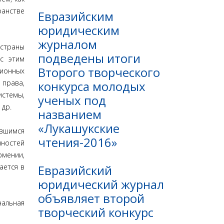
ранстве
Евразийским
юридическим
журналом
 страны
подведены итоги
 с этим
Второго творческого
ионных
конкурса молодых
права,
стемы,
ученых под
 др.
названием
«Лукашукские
явшимся
чтения-2016»
нностей
мении,
Евразийский
ается в
юридический журнал
объявляет второй
нальная
творческий конкурс