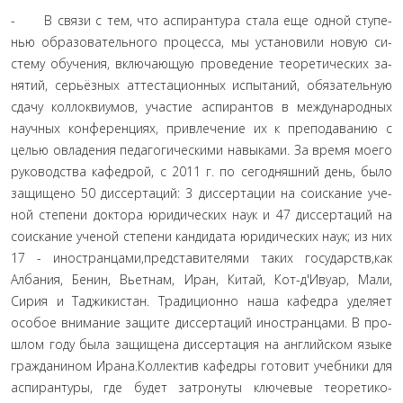
- В связи с тем, что аспирантура стала еще одной ступе­
нью образовательного процесса, мы установили новую си­
стему обучения, включающую проведение теоретических за­
нятий, серьёзных аттестационных испытаний, обязательную
сдачу коллоквиумов, участие аспирантов в международных
научных конференциях, привлечение их к преподаванию с
целью овладения педагогическими навыками. За время мое­го
руководства кафедрой, с 2011 г. по сегодняшний день, было
защищено 50 диссертаций: 3 диссертации на соискание уче­
ной степени доктора юридических наук и 47 диссертаций на
соискание ученой степени кандидата юридических наук; из них
17 - иностранцами,представителями таких государств,как
Албания, Бенин, Вьетнам, Иран, Китай, Кот-д'Ивуар, Мали,
Сирия и Таджикистан. Традиционно наша кафедра уделяет
особое внимание защите диссертаций иностранцами. В про­
шлом году была защищена диссертация на английском языке
гражданином Ирана.Коллектив кафедры готовит учебники для
аспирантуры, где будет затронуты ключевые теоретико­