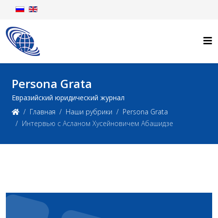
Persona Grata
Евразийский юридический журнал
Главная
Наши рубрики
Persona Grata
Интервью с Асланом Хусейновичем Абашидзе