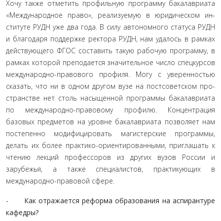
Хочу также отметить профильную программу бакалаври­ата
«Международное право», реализуемую в юридическом ин­
ституте РУДН уже два года. В силу автономного статуса РУДН
и благодаря поддержке ректора РУДН, нам удалось в рамках
действующего ФГОС составить такую рабочую программу, в
рамках которой преподается значительное число спецкур­сов
международно-правового профиля. Могу с уверенностью
сказать, что ни в одном другом вузе на постсоветском про­
странстве нет столь насыщенной программы бакалавриата
по международно-правовому профилю. Концентрация
базовых предметов на уровне бакалавриата позволяет нам
постепенно модифицировать магистерские программы,
делать их более практико-ориентированными, приглашать к
чтению лекций профессоров из других вузов России и
зарубежья, а также спе­циалистов, практикующих в
международно-правовой сфере.
- Как отражается реформа образования на аспиран­туре
кафедры?