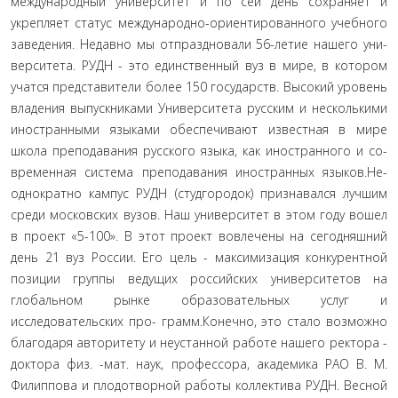
международный университет и по сей день сохраняет и
укрепляет статус международно-ориентированного учебного
заведения. Недавно мы отпраздновали 56-летие нашего уни­
верситета. РУДН - это единственный вуз в мире, в котором
учатся представители более 150 государств. Высокий уровень
владения выпускниками Университета русским и нескольки­ми
иностранными языками обеспечивают известная в мире
школа преподавания русского языка, как иностранного и со­
временная система преподавания иностранных языков.Не-
однократно кампус РУДН (студгородок) признавался лучшим
среди московских вузов. Наш университет в этом году вошел
в проект «5-100». В этот проект вовлечены на сегодняшний
день 21 вуз России. Его цель - максимизация конкурентной
пози­ции группы ведущих российских университетов на
глобаль­ном рынке образовательных услуг и
исследовательских про- грамм.Конечно, это стало возможно
благодаря авторитету и неустанной работе нашего ректора -
доктора физ. -мат. наук, профессора, академика РАО В. М.
Филиппова и плодотвор­ной работы коллектива РУДН. Весной