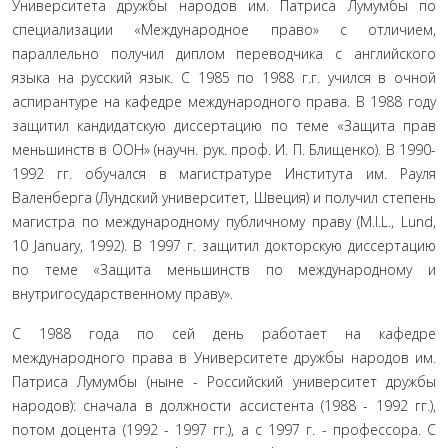
Университета дружбы народов им. Патриса Лумумбы по
специализации «Международное право» с отличием,
параллельно получил диплом переводчика с ан­глийского
языка на русский язык. С 1985 по 1988 г.г. учился в очной
аспирантуре на кафедре международного права. В 1988 году
защитил кандидатскую диссертацию по теме «Защита прав
меньшинств в ООН» (научн. рук. проф. И. П. Блищенко). В 1990-
1992 гг. обучался в магистратуре Института им. Рауля
Валенберга (Лундский университет, Швеция) и получил степень
магистра по международному публичному праву (M.I.L., Lund,
10 January, 1992). В 1997 г. защитил докторскую диссертацию
по теме «Защита меньшинств по между­народному и
внутригосударственному праву».
С 1988 года по сей день работает на кафедре
международного права в Университете дружбы народов им.
Патриса Лумумбы (ныне - Российский университет дружбы
народов): сначала в должности ассистента (1988 - 1992 гг.),
потом доцента (1992 - 1997 гг.), а с 1997 г. - профессора. С