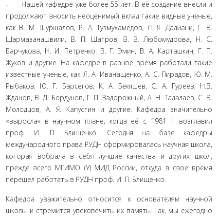
- Нашей кафедре уже более 55 лет. В её создание внесли и
продолжают вносить неоценимый вклад такие видные ученые,
как В. М. Шуршалов, Р. А. Тузмухамедов, Л. Я. Дадиани, Г. В.
Шармазанашвили, В. П. Шатров, В. В. Любомудрова, Н. С.
Барчукова, Н. И. Петренко, В. Г. Эмин, В. А. Карташкин, Г. П.
Жуков и другие. На кафедре в разное время работали такие
известные ученые, как Л. А. Иванащенко, А. С. Пирадов, Ю. М.
Рыбаков, Ю. Г. Барсегов, К. А. Бекяшев, С. А. Гуреев, Н.В.
Жданов, В. Д. Бордунов, Г. П. Задорожный, А. Н. Талалаев, С. В.
Молодцов, А. Я. Капустин и другие. Кафедра значительно
«выросла» в научном плане, когда её с 1981 г. возглавил
проф. И. П. Блищенко. Сегодня на базе кафедры
международного права РУДН сформировалась научная школа,
которая вобра­ла в себя лучшие качества и других школ,
прежде всего МГИ­МО (У) МИД России, откуда в свое время
перешел работать в РУДН проф. И. П. Блищенко.
Кафедра уважительно относится к основателям научной
школы и стремится увековечить их память. Так, мы ежегодно