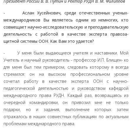
Президент России В. В. Путин и Ректор РУДН В. М. Филиппов
- Аслан Хусейнович, среди отечественных ученых-
международников Вы являетесь одним из немногих, кто
совмещает научно-исследовательскую и преподаватель­скую
деятельность с работой в качестве эксперта правоза­
щитной системы ООН. Как Вам это удается?
- У меня были выдающиеся учителя и наставники. Мой
Учитель и научный руководитель - профессор И.П. Блищен- ко
для меня был тем примером, следовать которому я всегда
стремился: он на высоком профессиональном уровне
сочетал работу в качестве эксперта ООН с научно-
педагогической дея­тельностью и руководством кафедрой
международного права РУДН. Каждый раз, возвращаясь из
очередной командировки, он привозил мне не только
подарки, но и задания, выполне­ние которых затем
отражалось в наших совместных публика­циях по актуальным
проблемам международного права.