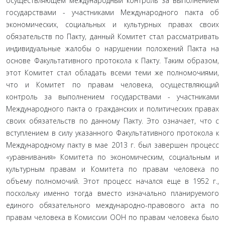
осущест­вляющем международный контроль за выполнением
государ­ствами - участниками Международного пакта об
экономиче­ских, социальных и культурных правах своих
обязательств по Пакту, данный Комитет стал рассматривать
индивидуальные жалобы о нарушении положений Пакта на
основе Факуль­тативного протокола к Пакту. Таким образом,
этот Комитет стал обладать всеми теми же полномочиями,
что и Комитет по правам человека, осуществляющий
контроль за выполне­нием государствами - участниками
Международного пакта о гражданских и политических правах
своих обязательств по данному Пакту. Это означает, что с
вступлением в силу ука­занного Факультативного протокола к
Международному пак­ту в мае 2013 г. был завершен процесс
«уравнивания» Коми­тета по экономическим, социальным и
культурным правам и Комитета по правам человека по
объему полномочий. Этот процесс начался еще в 1952 г.,
поскольку именно тогда вместо изначально планируемого
единого обязательного междуна­родно-правового акта по
правам человека в Комиссии ООН по правам человека было