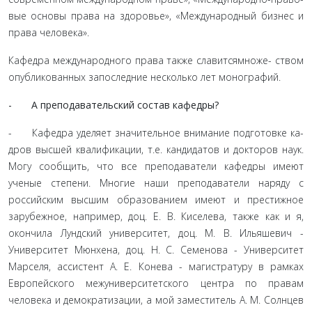
вые основы права на здоровье», «Международный бизнес и
права человека».
Кафедра международного права также славитсямноже- ством
опубликованных запоследние несколько лет моногра­фий.
- А преподавательский состав кафедры?
- Кафедра уделяет значительное внимание подготовке ка­
дров высшей квалификации, т.е. кандидатов и докторов наук.
Могу сообщить, что все преподаватели кафедры имеют
ученые степени. Многие наши преподаватели наряду с
российским высшим образованием имеют и престижное
зарубежное, на­пример, доц. Е. В. Киселева, также как и я,
окончила Лундский университет, доц. М. В. Ильяшевич -
Университет Мюнхена, доц. Н. С. Семенова - Университет
Марселя, ассистент А. Е. Ко­нева - магистратуру в рамках
Европейского межуниверситет­ского центра по правам
человека и демократизации, а мой за­меститель А. М. Солнцев