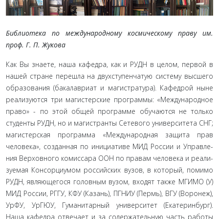
Библиотека по международному космическому праву им.
проф. Г. П. Жукова
Как Вы знаете, наша кафедра, как и РУДН в целом, пер­вой в
нашей стране перешла на двухступенчатую систему выс­шего
образования (бакалавриат и магистратура). Кафедрой ныне
реализуются три магистерские программы: «Междуна­родное
право» - по этой общей программе обучаются не толь­ко
студенты РУДН, но и магистранты Сетевого университета СНГ;
магистерская программа «Международная защита прав
человека», созданная по инициативе МИД России и Управле­
ния Верховного комиссара ООН по правам человека и реали­
зуемая Консорциумом российских вузов, в который, помимо
РУДН, являющегося головным вузом, входят также МГИМО (У)
МИД России, РГГУ, КФУ (Казань), ПГНИУ (Пермь), ВГУ (Воронеж),
УрФУ, УрГЮУ, Гуманитарный университет (Екате­ринбург).
Наша кафедра отвечает и за содержательную часть работы