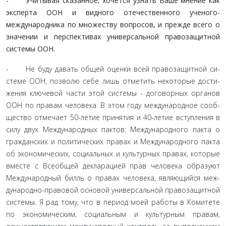
- Учитывая сказанное, хочется узнать Ваше мнение как
эксперта ООН и видного отечественного ученого-
международника по множеству вопросов, и прежде всего о
значении и перспективах универсальной правозащит­ной
системы ООН.
- Не буду давать общей оценки всей правозащитной си­
стеме ООН, позволю себе лишь отметить некоторые дости­
жения ключевой части этой системы - договорных органов
ООН по правам человека. В этом году международное сооб­
щество отмечает 50-летие принятия и 40-летие вступления в
силу двух Международных пактов: Международного пакта о
гражданских и политических правах и Международного пак­та
об экономических, социальных и культурных правах, кото­рые
вместе с Всеобщей декларацией прав человека образуют
Международный билль о правах человека, являющийся меж­
дународно-правовой основой универсальной правозащитной
системы. Я рад тому, что в период моей работы в Комитете
по экономическим, социальным и культурным правам,