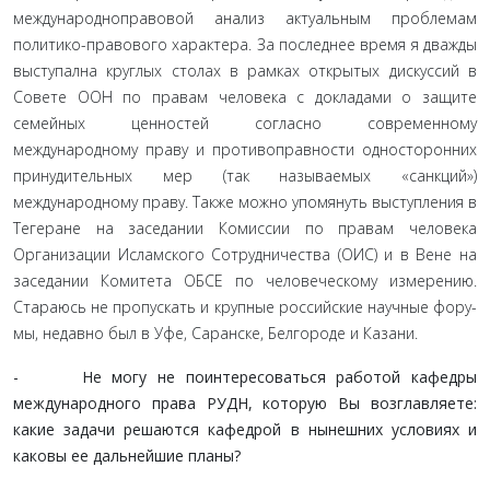
международно­правовой анализ актуальным проблемам
политико-правового характера. За последнее время я дважды
выступална круглых столах в рамках открытых дискуссий в
Совете ООН по правам человека с докладами о защите
семейных ценностей согласно современному
международному праву и противоправности односторонних
принудительных мер (так называемых «санк­ций»)
международному праву. Также можно упомянуть вы­ступления в
Тегеране на заседании Комиссии по правам чело­века
Организации Исламского Сотрудничества (ОИС) и в Вене на
заседании Комитета ОБСЕ по человеческому измерению.
Стараюсь не пропускать и крупные российские научные фору­
мы, недавно был в Уфе, Саранске, Белгороде и Казани.
- Не могу не поинтересоваться работой кафедры
международного права РУДН, которую Вы возглавляете:
какие задачи решаются кафедрой в нынешних условиях и
каковы ее дальнейшие планы?