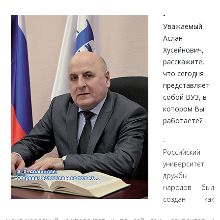
-
Уважаемый
Аслан
Хусейнович,
расскажите,
что се­годня
представляет
собой ВУЗ, в
котором Вы
работаете?
-
Российский
университет
дружбы
народов был
создан как