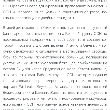
правам человека МИД России и их коллеги в штаб-квартирах
ООН делают многое для укрепления правозащитной системы
ООН и направления её усилий в конструктивное русло, ис­
ключая политизацию и двойные стандарты.
В моей деятельности в Комитете помогает опыт, получен­ный
благодаря работе в качестве члена Рабочей группы ООН по
произвольным задержаниям в 2008-2009 гг., в составе ко­
торой я посетил ряд стран, включая Италию и Сенегал, и во­
очию ознакомился с ситуациями в местах лишения свободы,
будь то тюрьмы, психиатрические больницы, полицейские
участки или же места скопления беженцев, прибывающих на
остров Сицилия через Средиземное море. Кстати, напом­ню,
что это та самая Рабочая группа ООН, которая недавно
констатировала неправомерность задержания основателя
портала WikiLeaks Джулиана Ассанжа со стороны властей
Великобритании и Швеции. Жаль, что власти этих государств
продемонстрировали не только игнорирование международ­
ного права и ООН, но и элементарное незнание значимости