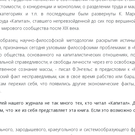
стои­мости, о конкуренции и монополии, о разделении труда и м
 кате­гориях и т.п. в последующем были развернуты К. Ма
уда «Капи­тал», ставшего непревзойденной до сих пор вершино
 мирового сообщества после XIX века.
образец научно-философской методологии раскрытия истины
и, признанных сегодня узловыми философскими проблемами: в «
о общества, основанного на капиталистических отношениях, п
льной спра­ведливости, и свободы личности через его освобожд
твенное со­знание массы, - писал Ф.Энгельс в предисловии к 
ский факт несправедливым, как в своё время рабство или барщ
сам пережил себя, что появились другие экономические факты,
.
 наше­го журнала не так много тех, кто читал «Капитал». Д
 что же из себя представляет эта книга. Если это возмож­но 
ьного, заро­дышевого, краеугольного и системообразующего ф