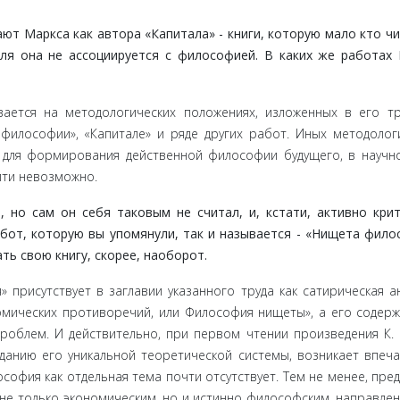
 Маркса как автора «Капитала» - книги, которую мало кто чи
еля она не ассоциируется с философией. В каких же работах
ся на ме­тодологических положениях, изложенных в его тр
 философии», «Капитале» и ряде других работ. Иных методолог
 для форми­рования действенной философии будущего, в научн
йти невоз­можно.
о сам он себя таковым не считал, и, кстати, активно кри
от, кото­рую вы упомянули, так и называется - «Нищета филос
ть свою книгу, скорее, наоборот.
исут­ствует в заглавии указанного труда как сатирическая ан
омических противоречий, или Философия нищеты», а его содерж
роблем. И действительно, при первом чтении произведения К. 
анию его уникальной теоретической системы, возникает впеча
софия как отдельная тема почти отсутствует. Тем не менее, пред
 не только экономическим, но и истинно философским, направле