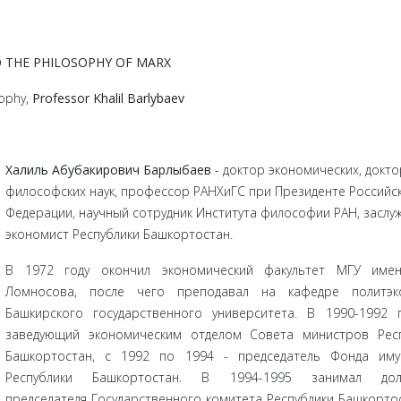
 THE PHILOSOPHY OF MARX
sophy,
Professor Khalil Barlybaev
Халиль Абубакирович Барлыбаев
- доктор экономических, докто
философских наук, про­фессор РАНХиГС при Президенте Российс
Федерации, научный сотрудник Института фило­софии РАН, заслу
экономист Республики Башкортостан.
В 1972 году окончил экономический факультет МГУ имен
Ломносова, после чего преподавал на кафедре политэк
Башкирского государственного университета. В 1990-1992 
заведующий экономическим отделом Совета министров Респ
Башкортостан, с 1992 по 1994 - председатель Фонда иму
Республики Башкортостан. В 1994-1995 занимал дол
председателя Государственного комитета Республики Башкорто