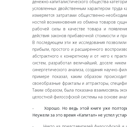
денежно-капиталистического общества категори
условленных двойственным характером труда как
измеряется затратами общественно-необходимо
ностей возникновения из обмена товаров сущно
рабочей силы в качестве товара и появлени
действия законов прибавочной стоимости и при
В по­следующем эти же исследования позволили
прибыли, простого и расширенного воспроизвод
абстрактного к конкретному и от него к практ
систем, разработал величайший, доселе никем
синергетического анализа, создания научно-фил
примере показал, каким образом происходит 
своеобразные фракталы и аттракторы, специфиче
Таким образом, была показана взаимосвязь эко
целостной философской системы на основе анал
- Хорошо. Но ведь этой книге уже полторы со
Неужели за это время «Капитал» не успел устар
- Никто из представителей философской и ино