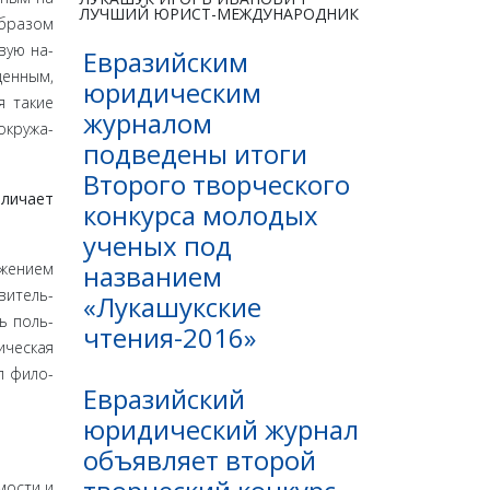
ЛУЧШИЙ ЮРИСТ-МЕЖДУНАРОДНИК
образом
вую на­
Евразийским
ценным,
юридическим
я такие
журналом
окружа­
подведены итоги
Второго творческого
лича­ет
конкурса молодых
ученых под
названием
ожением
витель­
«Лукашукские
ь поль­
чтения-2016»
ическая
л фило­
Евразийский
юридический журнал
объявляет второй
о­сти и