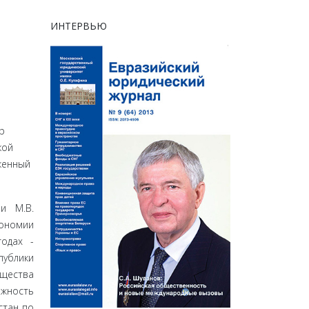
ИНТЕРВЬЮ
р
кой
женный
и М.В.
ономии
годах -
у­блики
щества
жность
стан по