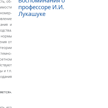
Воспоминания о
ть, об­
профессоре И.И.
оимости
Лукашуке
ономер­
овление
вания и
одства.
й нормы
ения от
 теории
стемно­
рет­ном
йствуют
 и т.п.
з­дания
ет­ся».
ить его