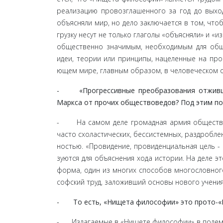
реализацию провозглашенного за год до выхо
объясняли мир, но дело заключается в том, что
грузку несут не только глаголы «объясняли» и «и
общественно значимым, необходимым для общеч
идеи, теории или принципы, нацеленные на пр
ющем мире, главным образом, в человеческом 
- «Прогрессивные преобразования отживших 
Маркса от прочих обществоведов? Под этим под
- На самом деле громадная армия обществовед
часто схоластических, бессистемных, раздробле
ностью. «Провидение, провиденциальная цель - 
зуются для объяснения хода истории. На деле э
форма, один из многих способов многословного
софский труд, заложивший основы нового учения
- То есть, «Нищета философии» это прото-«
- Излагаемые в «Нищете философии» в полемик