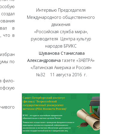
 особую
Интервью Председателя
создал
Международного общественного
ва­ния
движения
овал в
«Российская служба мира»,
, что в
руководителя Центра культур
народов БРИКС
Шуванова Станислава
 избран
Александровича
газете «ЗАВТРА»
Думы по
«Латинская Америка и Россия»
№32 11 августа 2016 г.
а фило­
софскую
йчивого