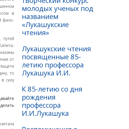
творческий конкурс
молодых ученых под
ашинном
рксом в
названием
й фило­
«Лукашукские
чтения»
, путей
Капита­
Лукашукские чтения
оказаны
посвященные 85-
ение от
летию профессора
«Нищете
Лукашука И.И.
ину, то
 в силу
К 85-летию со дня
рождения
а­вайте
профессора
сделать
И.И.Лукашука
рактала