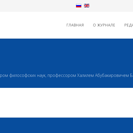
ГЛАВНАЯ
О ЖУРНАЛЕ
РЕД
тором философских наук, профессором Халилем Абубакировичем