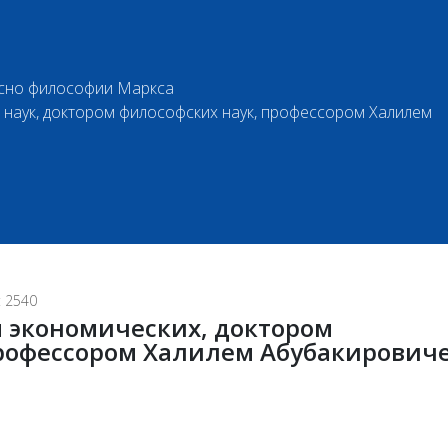
асно философии Маркса
наук, доктором философских наук, профессором Халилем
 2540
 экономических, доктором
профессором Халилем Абубакирович