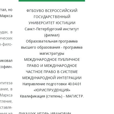
тал, но
ФГБОУВО ВСЕРОССИЙСКИЙ
 Маркса
ГОСУДАРСТВЕННЫЙ
УНИВЕРСИТЕТ ЮСТИЦИИ
Санкт-Петербургский институт
удах, в
(филиал)
ических
Образовательная программа
о-фило­
высшего образования - программа
магистратуры
МЕЖДУНАРОДНОЕ ПУБЛИЧНОЕ
тиковал
ПРАВО И МЕЖДУНАРОДНОЕ
о­фии».
ЧАСТНОЕ ПРАВО В СИСТЕМЕ
МЕЖДУНАРОДНОЙ ИНТЕГРАЦИИ
тите­за
Направление подготовки 40.04.01
ание, в
«ЮРИСПРУДЕНЦИЯ»
Марк­са
Квалификация (степень) - МАГИСТР.
тление,
ставля­
нным на
ЛУКАШУК ИГОРЬ ИВАНОВИЧ