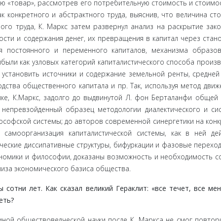
ю «товар», рассмотрев его потребительную стоимость и стоимос
 конкрет­ного и абстрактного труда, выяснив, что величина ст
го труда, К. Маркс затем развернул анализ на раскрытие зак
сти и содер­жания денег, их превращения в капитал через стан
я постоянного и переменного капиталов, механизма образо
были как узловых категорий капиталистического способа произв
 установить ис­точники и содержание земельной ренты, средне
ства обще­ственного капитала и пр. Так, используя метод движ
ике, К.Маркс, задолго до выдвинутой Л. фон Берталанфи общей
 непревзой­денный образец методологии диалектического и си
ософской системы; до авторов современной синергетики на конк
самоор­ганизация капиталистической системы, как в ней де
ские дис­сипативные структуры, бифуркации и фазовые переходы
номики и философии, доказаны возможность и необходимость со
иза экономического базиса общества.
тни лет. Как сказал великий Гераклит: «все течет, все меня
еть?
й обще­ствоведческой науки после К. Маркса не смог повтор