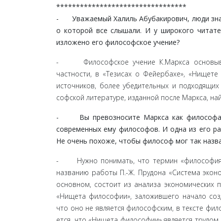
*********************************
- Уважаемый Халиль Абубакирович, люди знают
о которой все слышали. И у широкого чи­тат
изложено его философское учение?
- Философское учение К.Маркса основывает
частности, в «Тезисах о Фейербахе», «Нищете
источников, более убедительных и подходящих
софской литературе, изданной после Маркса, на
- Вы превозносите Маркса как философа, н
современных ему философов. И одна из его раб
Не очень похоже, чтобы философ мог так назва
- Нужно понимать, что термин «философия» пр
названию работы П.-Ж. Прудона «Система экон
основном, состоит из анализа экономических п
«Нищета философии», заложившего начало созд
что оно не является философским, в тексте фило
ется, что «Нищета философии» является трудом