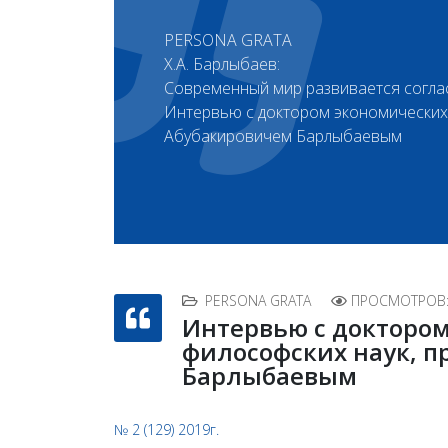
PERSONA GRATA
Х. А. Барлыбаев:
Современный мир развивается согл
Интервью с доктором экономических 
Абубакировичем Барлыбаевым
PERSONA GRATA
ПРОСМОТРОВ:
Интервью с доктором
философских наук, 
Барлыбаевым
№ 2 (129) 2019г.