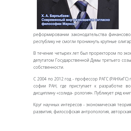
реформировании законодательства финансовой 
республику не смогли проникнуть крупные олигар
В течение четырех лет был проректором по экон
депута­том Государственной Думы третьего соз
собственности.
С 2004 по 2012 год - профессор РАГС (РАНХиГС) 
софии РАН, где приступает к разработке в
дисциплину «солида- рология». Публикует ряд книг
Круг научных интересов - экономическая теори
раз­вития, философская антропология, авторска