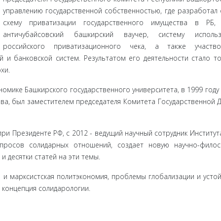
управлению государственной собственностью, где разрабо­тал
схему приватизации государственного имущества в РБ, 
античубайсовский башкирский ваучер, систему использо
российского приватизационного чека, а также участв
и банковской систем. Результатом его деятельности стало то
хи.
омике Башкирского государственного университета, в 1999 году
ыва, был заместителем председателя Комитета Государственной 
при Президенте РФ, с 2012 - ведущий научный сотрудник Институт
опросов солидарных отношений, создает новую научно-фило
 и десятки статей на эти темы.
я и марксистская политэкономия, проблемы глобализации и усто
я концепция солидарологии.