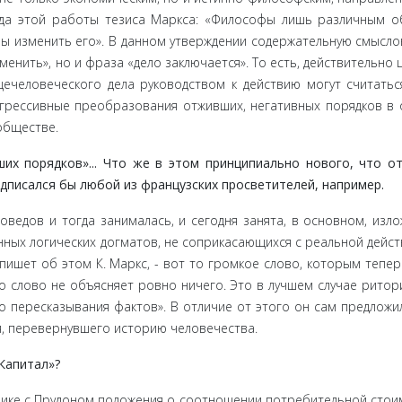
да этой ра­боты тезиса Маркса: «Философы лишь различным 
бы изменить его». В данном утверждении содержательную смысло
зменить», но и фраза «дело заключается». То есть, действительно 
еловече­ского дела руководством к действию могут считатьс
огрессивные преобразования отживших, негативных порядков в 
обществе.
поряд­ков»... Что же в этом принципиально нового, что от
писал­ся бы любой из французских просветителей, например.
ов и тог­да занималась, и сегодня занята, в основном, изл
нных логиче­ских догматов, не соприкасающихся с реальной дейст
пишет об этом К. Маркс, - вот то громкое слово, которым тепер
то слово не объясняет ровно ничего. Это в лучшем случае ритор
 пересказы­вания фактов». В отличие от этого он сам предложи
, перевер­нувшего историю человечества.
Капитал»?
е с Пру­доном положения о соотношении потребительной стоим