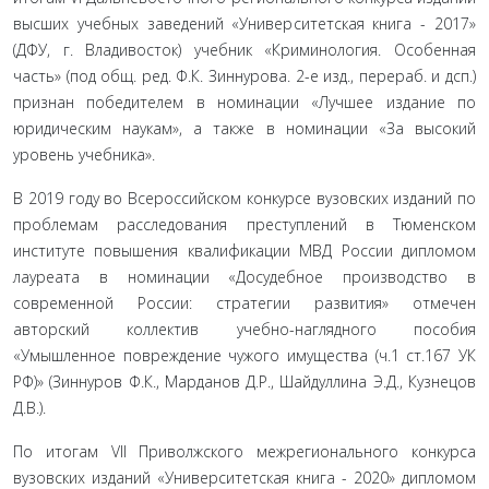
высших учебных заведений «Университетская книга - 2017»
(ДФУ, г. Владивосток) учебник «Криминология. Особенная
часть» (под общ. ред. Ф.К. Зиннурова. 2-е изд., перераб. и дсп.)
признан победи­телем в номинации «Лучшее издание по
юридическим наукам», а также в номинации «За высокий
уровень учебника».
В 2019 году во Всероссийском конкурсе вузовских изданий по
проблемам расследования преступлений в Тюменском
институте повышения квалификации МВД России дипломом
лауреата в номинации «Досудебное производство в
современной России: стратегии развития» отмечен
авторский коллектив учебно-наглядного пособия
«Умышленное повреждение чужого имущества (ч.1 ст.167 УК
РФ)» (Зиннуров Ф.К., Марданов Д.Р., Шайдуллина Э.Д., Кузнецов
Д.В.).
По итогам VII Приволжского межрегионального конкурса
вузовских изданий «Университетская книга - 2020» дипломом