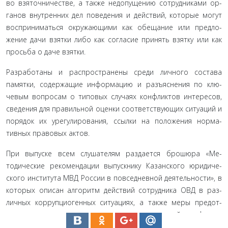
во взяточничестве, а также недопущению сотрудниками ор­
ганов внутренних дел поведения и действий, которые могут
восприниматься окружающими как обещание или предло­
жение дачи взятки либо как согласие принять взятку или как
просьба о даче взятки.
Разработаны и распространены среди личного состава
памятки, содержащие информацию и разъяснения по клю­
чевым вопросам о типовых случаях конфликтов интересов,
сведения для правильной оценки соответствующих ситуаций и
порядок их урегулирования, ссылки на положения норма­
тивных правовых актов.
При выпуске всем слушателям раздается брошюра «Ме­
тодические рекомендации выпускнику Казанского юридиче­
ского института МВД России в повседневной деятельности», в
которых описан алгоритм действий сотрудника ОВД в раз­
личных коррупциогенных ситуациях, а также меры предот­
вращения и урегулирования типовых ситуаций конфликта
интересов, в которые может быть вовлечен молодой сотруд­