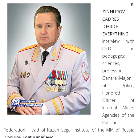
F. K.
ZINNUROV:
CADRES
DECIDE
EVERYTHING
Interview with
Ph.D. in
pedagogical
sciences,
professor,
General-Major
of Police,
Honored
Officer of
Internal Affairs
Agencies of the
Russian
Federation, Head of Kazan Legal Institute of the MIA of Russia
Zinnurov Foat Kanafievic