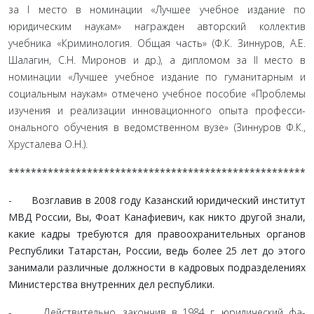
за I место в номинации «Лучшее учебное издание по
юридическим наукам» награжден авторский коллектив
учебника «Криминология. Общая часть» (Ф.К. Зиннуров, А.Е.
Шалагин, С.Н. Миронов и др.), а дипломом за II место в
номинации «Лучшее учебное издание по гуманитарным и
социальным наукам» отмечено учебное пособие «Проблемы
изучения и реализации инновационного опыта професси­
онального обучения в ведомственном вузе» (Зиннуров Ф.К.,
Хрусталева О.Н.).
*****************************************************
- Возглавив в 2008 году Казанский юридический инсти­тут
МВД России, Вы, Фоат Канафиевич, как никто другой знали,
какие кадры требуются для правоохранительных органов
Республики Татарстан, России, ведь более 25 лет до этого
занимали различные должности в кадровых подразде­лениях
Министерства внутренних дел республики.
- Действительно, закончив в 1984 г. юридический фа­