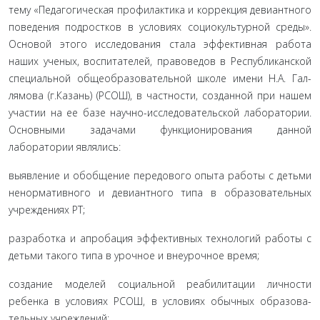
тему «Педагогическая профилактика и коррекция девиант­ного
поведения подростков в условиях социокультурной сре­ды».
Основой этого исследования стала эффективная работа
наших ученых, воспитателей, правоведов в Республиканской
специальной общеобразовательной школе имени Н.А. Гал-
лямова (г.Казань) (РСОШ), в частности, созданной при на­шем
участии на ее базе научно-исследовательской лабора­тории.
Основными задачами функционирования данной
лаборатории являлись:
выявление и обобщение передового опыта работы с детьми
ненормативного и девиантного типа в образователь­ных
учреждениях РТ;
разработка и апробация эффективных технологий рабо­ты с
детьми такого типа в урочное и внеурочное время;
создание моделей социальной реабилитации личности
ребенка в условиях РСОШ, в условиях обычных образова­
тельных учреждений;