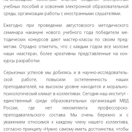
учебных пособий и освоения электрон­ной образовательной
среды, организации работы с иностран­ными слушателями.
Ежегодно при проведении августовского методическо­го
семинара накануне нового учебного года победители ме­
тодических конкурсов дают мастер-классы по своим пред­
метам. Отрадно отметить, что с каждым годом все моложе
наши «мастера», более креативны представленные на кон­
курсы разработки.
Серьезных успехов мы добились и в научно-исследователь­
ской работе, повысили остепененность наших
преподавателей, на высоком уровне находится и морально-
психологический климат в коллективах. Сегодня наш институт -
единственный среди образовательных организаций МВД
России, где нет не­комплекта профессорско-
преподавательского состава. Мы очень бережно и с
уважением относимся к каждому члену на­шего коллектива,
согласно принципу «Нужно самому иметь достоинства, чтобы