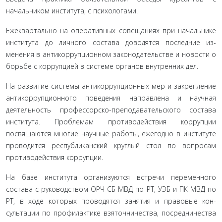
начальником института, с психологами.
Ежеквартально на оперативных совещаниях при началь­нике
института до личного состава доводятся последние из­
менения в антикоррупционном законодательстве и новости о
борьбе с коррупцией в системе органов внутренних дел.
На развитие системы антикоррупционных мер и за­крепление
антикоррупционного поведения направлена и научная
деятельность профессорско-преподавательского со­става
института. Проблемам противодействия коррупции
посвящаются многие научные работы, ежегодно в институ­те
проводится республиканский круглый стол по вопросам
противодействия коррупции.
На базе института организуются встречи переменного
состава с руководством ОРЧ СБ МВД по РТ, УЭБ и ПК МВД по
РТ, в ходе которых проводятся занятия и правовые кон­
сультации по профилактике взяточничества, посредничества