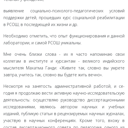
выявление социально-психолого-педагогических усло­вий
поддержки детей, прошедших курс социальной реаби­литации
в РСОШ, в последующей их жизни и др.
Необходимо отметить, что опыт функционирования и данной
лаборатории, и самой РСОШ уникальны.
Мне очень близки слова - их я часто напоминаю свои
коллегам в институте и курсантам - великого индийского
мыслителя Махатма Ганди: «Живите так, словно вы умрете
завтра, учитесь так, словно вы будете жить вечно».
Несмотря на занятость административной работой, и се­
годня я продолжаю вести активную научно-исследовательскую
деятельность: осуществляю руководство диссертационными
ис­следованиями, являюсь автором научных и учебных
изданий, публикую статьи в рецензируемых научных журналах,
уча­ствую в научных конференциях. Кроме того, вхожу в
состав дис­сертационного совета по педагогике одного из