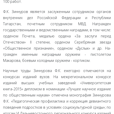
100 работ.
Ф.К. Зиннуров является заслуженным сотрудником органов
внутренних дел Российской Федерации и Республики
Татарстан, почетным сотрудником МВД. Награжден
государственными и ведомственными наградами, в том числе:
орденом Почета, медалью ордена «За заслуги перед
Отечеством» II степени, орденом Серебряная звезда
«Общественное признание», орденом «Дуслык» и др. На­
гражден именным наградным оружием - пистолетом
Макарова, боевым холодным оружием - кортиком.
Научные труды Зиннурова Ф.К. ежегодно отмечаются на
конкурсах изданий вузов. На межрегиональном конкурсе
изданий высших учебных заведений «Университетская
книга-2015» дипломом в номинации «Лучшее научное издание
по общественным наукам» отмече­на монография Зиннурова
Ф.К. «Педагогическая профилактика и коррекция девиантного
поведения подростков в условиях социокультур­ной среды»; по
итогам VI Дальневосточного регионального конкурса изданий