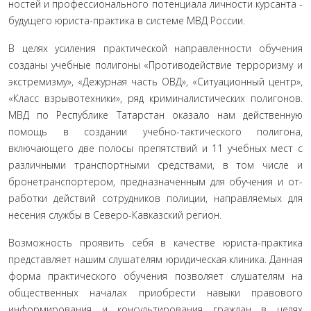
ностей и профессионального потенциала личности курсанта -
будущего юриста-практика в системе МВД России.
В целях усиления практической направленности обуче­ния
созданы учебные полигоны «Противодействие террориз­му и
экстремизму», «Дежурная часть ОВД», «Ситуационный центр»,
«Класс взрывотехники», ряд криминалистических полигонов.
МВД по Республике Татарстан оказало нам дей­ственную
помощь в создании учебно-тактического полигона,
включающего две полосы препятствий и 11 учебных мест с
различными транспортными средствами, в том числе и
бронетранспортером, предназначенным для обучения и от­
работки действий сотрудников полиции, направляемых для
несения службы в Северо-Кавказский регион.
Возможность проявить себя в качестве юриста-практика
представляет нашим слушателям юридическая клиника. Дан­ная
форма практического обучения позволяет слушателям на
общественных началах приобрести навыки правового
инфор­мирования и консультирования граждан в целях