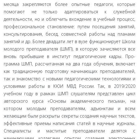
месяца закрепляются более опытные педагоги, которые
помогают не только адаптироваться к слу­жебной
деятельности, но и облегчить вхождение в учебный процесс,
профессиональное становление: путем посещения занятий,
консультирования, бесед, совместной работы над пла­нами
занятий и др. Более двадцати лет в вузе функционирует Школа
молодого преподавателя (ШМП), в которую зачисляют­ся все
вновь прибывшие в институт педагогические кадры. Про­
грамма ШМП, рассчитанная на два года обучения, включает
как традиционную подготовку начинающих преподавателей,
так и знакомство с новыми педагогическими технологиями и
услови­ями работы в КЮИ МВД России. Так, в 2019/2020
учебном году в рамках ШМП слушателям представлен цикл
авторского курса «Основы академического письма», на
котором молодым пре­подавателям, адъюнктам и всем
желающим были раскрыты секреты создания научных текстов,
эффективные приемы на­писания статей в научные журналы.
Специалисты и маститые преподаватели делятся с
начинающими коллегами опытом создания электронных