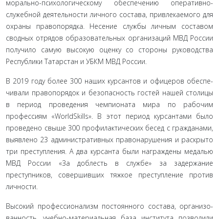
морально-психологическому обеспечению оперативно-
служебной деятельности личного состава, привле­каемого для
охраны правопорядка. Несение службы личным составом
сводных отрядов образовательных организаций МВД России
получило самую высокую оценку со стороны руковод­ства
Республики Татарстан и УБКМ МВД России.
В 2019 году более 300 наших курсантов и офицеров обеспе­
чивали правопорядок и безопасность гостей нашей столицы
в период проведения чемпионата мира по рабочим
профессиям «WorldSkills». В этот период курсантами было
проведено свыше 300 профилактических бесед с гражданами,
выявлено 23 адми­нистративных правонарушения и раскрыто
три преступления. А два курсанта были награждены медалью
МВД России «За до­блесть в службе» за задержание
преступников, совершивших тяжкое преступление против
личности.
Высокий профессионализм постоянного состава, организо­
ванность, учебно-материальная база института позволили