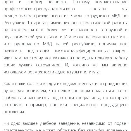
прав и свобод человека. Поэтому комплектование
профессор­ско-преподавательского состава мы
осуществляем прежде всего из числа сотрудников МВД по
Республике Татарстан, имеющих опыт практической работы
на «земле» пять и более лет и склон­ность к научной и
педагогической деятельности. И мне очень приятно отметить,
что руководство МВД нашей республики, понимая всю
важность подготовки высококвалифицированных кадров,
идет нам навстречу, «отпуская» на преподавательскую работу
своих лучших сотрудников. И, конечно же, мы активно
используем возможности адъюнктуры института.
Как и наши коллеги из других ведомственных или граждан­ских
вузов, мы понимаем, что нельзя целиком полагаться на те
шаблоны и алгоритмы подготовки специалиста, по которым
гото­вили, например, нас или специалистов предыдущего
поколения.
Ни одно высшее учебное заведение, независимо от подве­
домственности, не может обойтись без квалифицированных