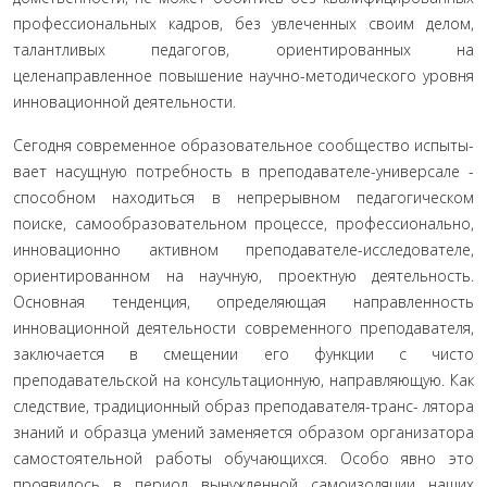
про­фессиональных кадров, без увлеченных своим делом,
талантливых педагогов, ориентированных на
целенаправленное повышение научно-методического уровня
инновационной деятельности.
Сегодня современное образовательное сообщество испыты­
вает насущную потребность в преподавателе-универсале -
спо­собном находиться в непрерывном педагогическом
поиске, са­мообразовательном процессе, профессионально,
инновационно активном преподавателе-исследователе,
ориентированном на научную, проектную деятельность.
Основная тенденция, опре­деляющая направленность
инновационной деятельности совре­менного преподавателя,
заключается в смещении его функции с чисто
преподавательской на консультационную, направляю­щую. Как
следствие, традиционный образ преподавателя-транс- лятора
знаний и образца умений заменяется образом органи­затора
самостоятельной работы обучающихся. Особо явно это
проявилось в период вынужденной самоизоляции наших