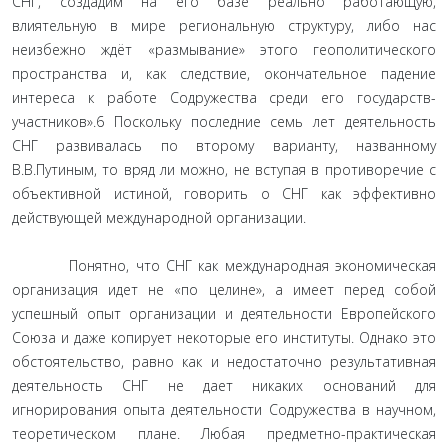
СНГ, создадим на его базе реально работающую,
влиятельную в мире региональную структуру, либо нас
неизбежно ждёт «размывание» этого геополитического
пространства и, как следствие, окончательное падение
интереса к работе Содружества среди его государств-
участников».6 Поскольку последние семь лет деятельность
СНГ развивалась по второму варианту, названному
В.В.Путиным, то вряд ли можно, не вступая в противоречие с
объективной истиной, говорить о СНГ как эффективно
действующей международной организации.
Понятно, что СНГ как международная экономическая
организация идет не «по целине», а имеет перед собой
успешный опыт организации и деятельности Европейского
Союза и даже копирует некоторые его институты. Однако это
обстоятельство, равно как и недостаточно результативная
деятельность СНГ не дает никаких оснований для
игнорирования опыта деятельности Содружества в научном,
теоретическом плане. Любая предметно-практическая