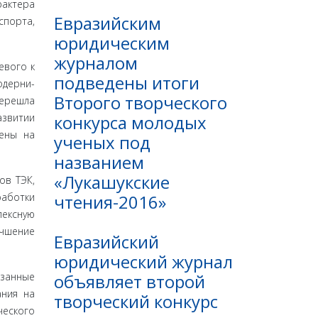
ак­тера
Евразийским
спорта,
юридическим
журналом
евого к
подведены итоги
одерни­
Второго творческого
перешла
конкурса молодых
азвитии
цены на
ученых под
названием
«Лукашукские
ов ТЭК,
чтения-2016»
аботки
лексную
чшение
Евразийский
юридический журнал
объявляет второй
­занные
ания на
творческий конкурс
ческого