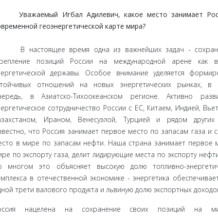
 Уважаемый Игбал Адилевич, какое место занимает Рос
овременной геоэнергетической карте мира?
 В настоящее время одна из важнейших задач - сохра­н
крепление позиций России на международной аре­не как в
нергетической державы. Особое внимание уделяется формир
стойчивых отношений на новых энергетических рынках, в 
чередь, в Азиатско-Ти­хоокеанском регионе. Активно разв
нергетическое сотрудничество России с ЕС, Китаем, Индией, Вье
азахстаном, Ираном, Венесуэлой, Турцией и рядом других 
звестно, что Россия занимает первое место по запасам газа и 
есто в мире по запасам нефти. Наша страна занимает первое 
ире по экспорту газа, делит лиди­рующие места по экспорту нефти 
о многом это объ­ясняет высокую долю топливно-энергетич
омплекса в отечественной экономике - энергетика обеспечивае
дной трети валового продукта и львиную долю экспортных доходо
оссия нацелена на сохранение своих позиций на ми