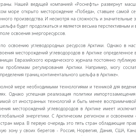
траны. Нашей ведущей компанией «Роснефть» развернут масш
ском море открыто месторождение «Победа», ставшее самой с
нного про­изводства. И несмотря на сложность и значительные 
 шельфа будет продолжаться и является весьма перспективным и
поле осво­ения энергоресурсов.
о освое­нию углеводородных ресурсов Арктики. Однако в на
воения место­рождений углеводородов в Арктике определенное 
аницах Евра­зийского юридического журнала постоянно публикую
м проблемам регулирования Арктики. Например, могу сосла
пределения границ континентального шельфа в Арктике».
полной мере необходимыми технологиями и техникой для ведени
иях. Од­нако успешная реализация политики импортозамещени
имой от иностранных технологий и быть менее восприимчивой
ения место­рождений углеводородов в Арктике имеет исключи
 глобальной энергетики. С Арктическим регионом и освоением 
 стран мира. В первую очередь это пять стран обладающие пра
ю зону у своих берегов - Россия, Норвегия, Дания, США, Кана