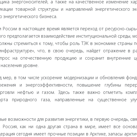
щика энергоносителей, а также на качественное изменение хар
кации то­варной структуры и направлений энергетического эк
 энергетиче­ского бизнеса.
и России в настоящее время является переход от ресурсно-сырь
го предпо­лагается взаимодействие институциональной среды, м
лжны стре­миться к тому, чтобы роль ТЭК в экономике страны 
нфраструкту­ре», что, в свою очередь, найдет отражение в р
спрос на отечественную продукцию и сохранит внутренние 
населения уровне.
д мер, в том числе ускорение модернизации и обновления фонд
ережения и энергоэффективности, повышение глубины перер
орговли нефтью и газом. Здесь также важно отметить комп
рта природного газа, на­правленные на существенное улу
ые воз­можности для развития энергетики, в первую очередь, свя
 Рос­сия, как ни одна другая страна в мире, имеет все основ
ерация сегодня имеет прочные позиции в Арктике, запасы аркти­