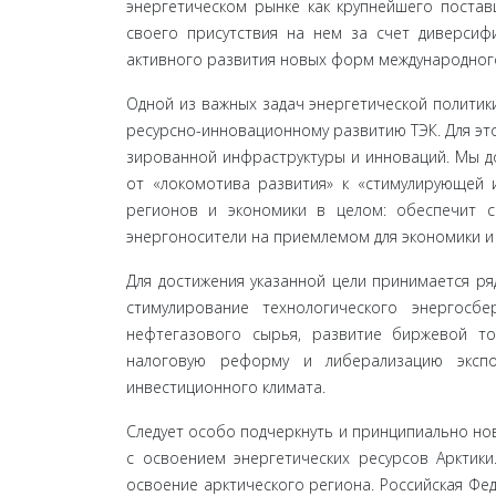
энергетическом рынке как крупнейшего постав
своего присутствия на нем за счет диверсифи
активного развития новых форм международного
Одной из важных задач энергетической политик
ресурсно-инновационному развитию ТЭК. Для это
зированной инфраструктуры и инноваций. Мы до
от «локомотива развития» к «стимулирующей и
регио­нов и экономики в целом: обеспечит 
энергоносители на приемлемом для экономики и 
Для достижения указанной цели принимается ря
стимулирование технологического энергосб
нефтегазового сырья, развитие биржевой т
налоговую реформу и либерализацию экспо
инвестиционного климата.
Следует особо подчеркнуть и принципиально нов
с освоением энергетических ресурсов Арктики.
освоение арктического региона. Российская Фед