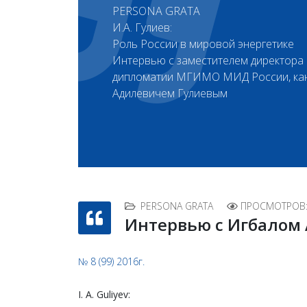
PERSONA GRATA
И. А. Гулиев:
Роль России в мировой энергетике
Интервью с заместителем директора 
дипломатии МГИМО МИД России, кан
Адилевичем Гулиевым
PERSONA GRATA
ПРОСМОТРОВ:
Интервью с Игбалом
№ 8 (99) 2016г.
I. A. Guliyev: