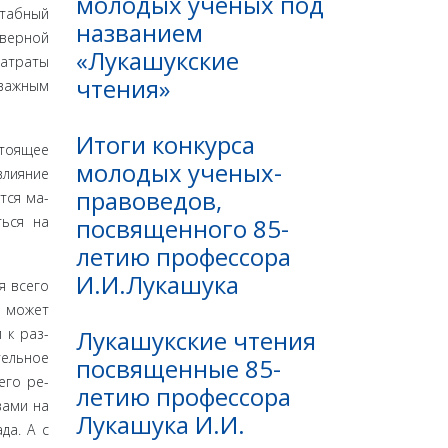
молодых ученых под
таб­ный
названием
еверной
«Лукашукские
затраты
чтения»
 важным
Итоги конкурса
стоящее
молодых ученых-
влияние
правоведов,
тся ма­
посвященного 85-
ться на
летию профессора
И.И.Лукашука
я всего
я может
Лукашукские чтения
 к раз­
тельное
посвященные 85-
его ре­
летию профессора
вами на
Лукашука И.И.
да. А с