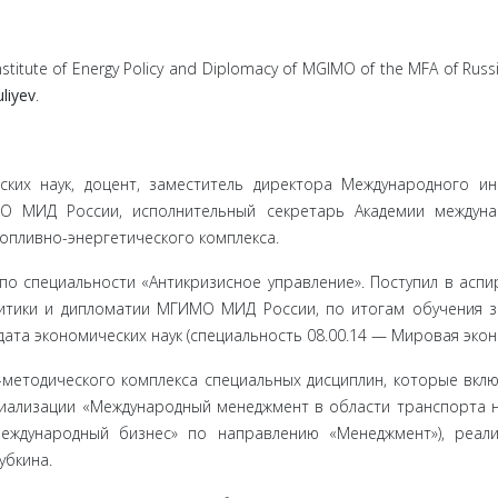
 Institute of Energy Policy and Diplomacy of MGIMO of the MFA of Russi
uliyev
.
ких наук, доцент, заместитель директора Меж­дународного ин
О МИД России, исполнительный секретарь Академии между­н
топливно-энергетического комплекса.
 по специальности «Антикризисное управление». Поступил в аспи
литики и дипломатии МГИМО МИД России, по итогам обучения 
дата экономических наук (специальность 08.00.14 — Мировая экон
-методического комплекса специальных дисциплин, которые вкл
циализации «Международный менеджмент в области транспорта 
Международный бизнес» по направлению «Менеджмент»), реал
убкина.