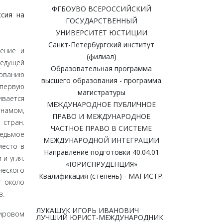
ФГБОУВО ВСЕРОССИЙСКИЙ
сия на
ГОСУДАРСТВЕННЫЙ
УНИВЕРСИТЕТ ЮСТИЦИИ
Санкт-Петербургский институт
ение и
(филиал)
едущей
Образовательная программа
ованию
высшего образования - программа
первую
магистратуры
ивается
МЕЖДУНАРОДНОЕ ПУБЛИЧНОЕ
тнамом,
ПРАВО И МЕЖДУНАРОДНОЕ
стран.
ЧАСТНОЕ ПРАВО В СИСТЕМЕ
седьмое
МЕЖДУНАРОДНОЙ ИНТЕГРАЦИИ
место в
Направление подготовки 40.04.01
и угля.
«ЮРИСПРУДЕНЦИЯ»
еского
Квалификация (степень) - МАГИСТР.
т около
в.
ЛУКАШУК ИГОРЬ ИВАНОВИЧ
­ровом
ЛУЧШИЙ ЮРИСТ-МЕЖДУНАРОДНИК