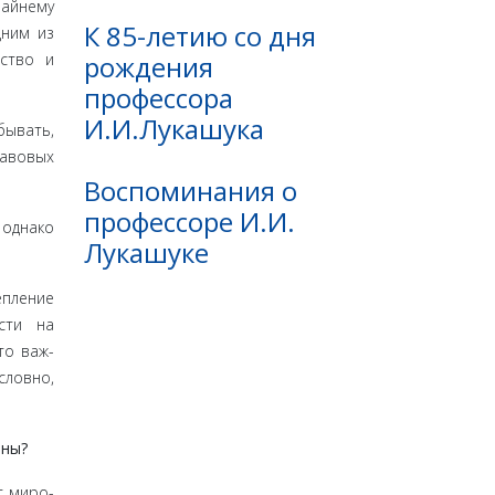
райнему
К 85-летию со дня
дним из
рождения
рство и
профессора
И.И.Лукашука
бывать,
равовых
Воспоминания о
профессоре И.И.
 однако
Лукашуке
­пление
ости на
то важ­
ловно,
аны?
т миро­