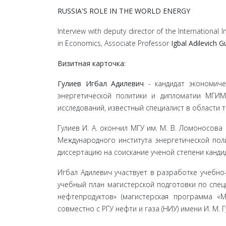
RUSSIA'S ROLE IN THE WORLD ENERGY
Interview with deputy director of the International
in Economics, Associate Professor
Igbal Adilevich G
Визитная карточка:
Гулиев Игбал Адилевич
- кандидат экономичес
энергетической политики и дипломатии МГИМ
исследований, известный специалист в области 
Гулиев И. А. окончил МГУ им. М. В. Ломоносова
Между­народного института энергетической по
диссертацию на соискание ученой степени канди
Игбал Адилевич участвует в разработке учебно
учебный план магистерской подготовки по спе
нефтепродуктов» (ма­гистерская программа «
совместно с РГУ нефти и газа (НИУ) имени И. М. Г