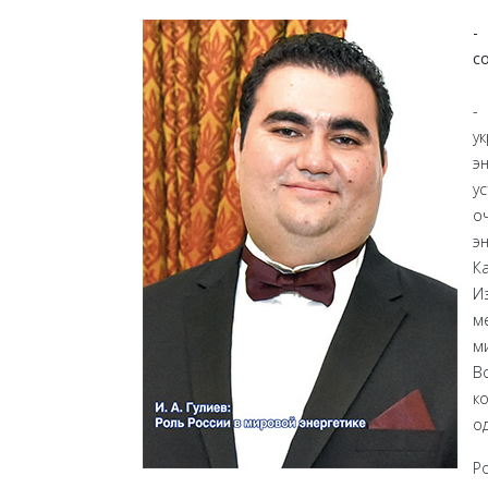
-
с
-
у
э
у
о
э
К
И
м
м
В
к
о
Р