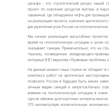
шельфа - это стратегический ресурс нашей с
проект по освоению ресурсов Арктики, в Кар
скважиной, где обнаружена нефть для промышле
на реализацию проекта, освоение арктического
для укрепления роли России на геополитическом 
Мы начали реализацию масштабных проектов п
время на геополитическую ситуацию и сроки ос
оказывают санкции. Примечательно, что на стр
териалы, посвященные международно-правовы
интер­вью В.В.Гаврилова «Правовые проблемы о
На данный момент наша страна не обладает в 
комплекса работ на арктических месторожден
позволить России в будущем быть менее завис
личным видам санкций и запретов.Начало осво
влияние на геополитическую ситуацию в плане
сурсов связаны долгосрочные интересы многих
370 километровую исключительную экономическу