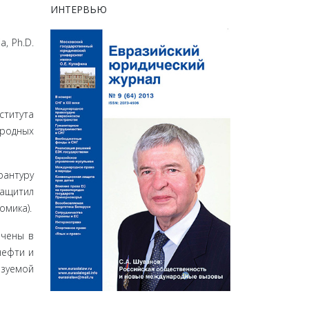
ИНТЕРВЬЮ
a, Ph.D.
ститута
ародных
рантуру
защитил
омика).
ючены в
нефти и
изуемой