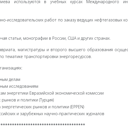
лиева используются в учебных курсах Международного инс
аучно-исследовательских работ по заказу ведущих нефтегазовых к
чая статьи, монографии в России, США и других странах.
алавриата, магистратуры и второго высшего образования осуще
по тематике транспортировки энергоресурсов.
ганизациях:
дным делам
дным исследованиям
сам энергетики Евразийской экономической комиссии
 рынков и политики (Турция)
 энергетических рынков и политики (EPPEN)
ссийских и зарубежных научно-практических журналов
**************************************