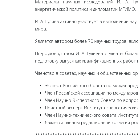
Материалы научных исследований И. А. Гу
энергетической по­литики и дипломатии МГИМО.
И. А. Гулиев активно участвует в выполнении н
мира.
Является автором более 70 научных трудов, вклю
Под руководством И. А. Гулиева студенты бак
подготовку выпускных квалификационных работ 
Членство в советах, научных и общественных ор
Эксперт Российского Совета по междунаро
Член Российской ассоциации по междунаро
Член Научно-Экспертного Совета по вопро
Почетный эксперт Института энергетических
Член Научно-технического совета Института
Является членом редакционной коллегии ро
*****************************************