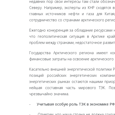
недав­них пор свои интересы там стали обозна
Северу. Например, эксперты из КНР сходятся 
главных источ­ников нефти и газа для Китая
сотрудничество со странами арктического регио
Ежегодно конкуренция за обладание ресурсами н
что геополитическая ситуация в Арктике кра
проблем между странами, недостаточное развит
Государства Арктического региона имеют ко
финансо­вые затраты на освоение арктического
Касательно внешней энергетической политики Ро
позиций российских энергетических компан
энергетических рынках остаются нашими приори
нейшая составная часть мирового ТЭК. Поэ
чрезвычайно значима.
- Учитывая особую роль ТЭК в экономике РФ, 
- Отметим, что наша страна не должна сохраня