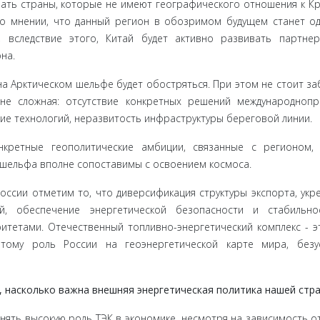
чать страны, которые не имеют географического отношения к К
во мнении, что данный регион в обозримом будущем станет о
, вследствие этого, Китай будет активно развивать партне
на.
а Ар­ктическом шельфе будет обостряться. При этом не стоит за­
йне сложная: отсутствие конкретных решений международно­п
ие технологий, неразвитость инфраструктуры береговой линии.
нкретные геопо­литические амбиции, связанные с регионом,
 шельфа вполне сопоста­вимы с освоением космоса.
ссии отметим то, что диверсификация структуры экспорта, укре
ий, обе­спечение энергетической безопасности и стабильн
тетами. От­ечественный топливно-энергетический комплекс - э
тому роль России на геоэнергетической карте мира, безус
на­сколько важна внешняя энергетическая политика нашей стр
ть высо­кую роль ТЭК в экономике, несмотря на зависимость о