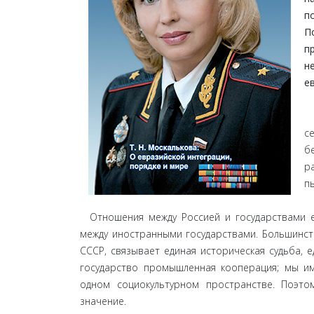
п
П
п
н
е
–
с
б
р
п
Отношения между Россией и государствами е
между иностранными государствами. Большинств
СССР, связывает единая историческая судьба, 
государство промышленная кооперация; мы и
одном социокультурном пространстве. Поэто
значение.