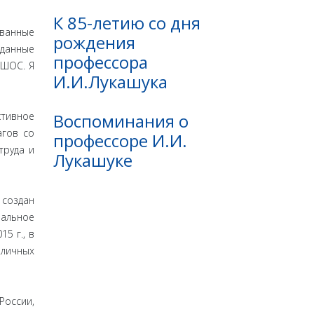
К 85-летию со дня
ованные
рождения
зданные
профессора
 ШОС. Я
И.И.Лукашука
Воспоминания о
ктивное
агов со
профессоре И.И.
труда и
Лукашуке
 создан
альное
5 г., в
бличных
России,