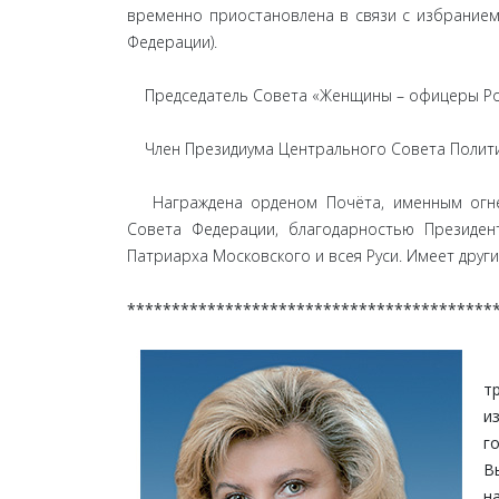
временно приостановлена в связи с избранием
Федерации).
Председатель Совета «Женщины – офицеры Рос
Член Президиума Центрального Совета Политич
Награждена орденом Почёта, именным огнес
Совета Федерации, благодарностью Президе
Патриарха Московского и всея Руси. Имеет други
*****************************************
т
и
г
В
н