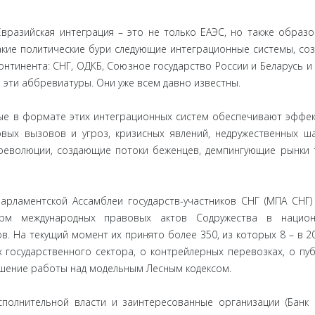
разийская интеграция – это не только ЕАЭС, но также образ
акие политические бури следующие интеграционные системы, со
нтинента: СНГ, ОДКБ, Союзное государство России и Беларусь и
эти аббревиатуры. Они уже всем давно известны.
е в формате этих интеграционных систем обеспечивают эффе
вых вызовов и угроз, кризисных явлений, недружественных ш
революции, создающие потоки беженцев, демпингующие рынки 
рламентской Ассамблеи государств-участников СНГ (МПА СНГ)
орм международных правовых актов Содружества в национ
 На текущий момент их принято более 350, из которых 8 – в 201
х государственного сектора, о контрейлерных перевозках, о пу
вершение работы над модельным Лесным кодексом.
лнительной власти и заинтересованные организации (Банк 