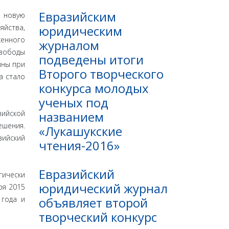
Евразийским
л новую
юридическим
йства,
женного
журналом
свободы
подведены итоги
ины при
Второго творческого
а стало
конкурса молодых
ученых под
названием
ийской
ешения.
«Лукашукские
ийский
чтения-2016»
Евразийский
гически
юридический журнал
ря 2015
объявляет второй
 года и
творческий конкурс