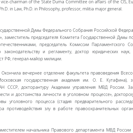
, vice-chairman of the State Duma Committee on affairs of the CIS, E
D. in Law, Ph.D. in Philosophy, professor, militia major general.
Государственной Думы Федерального Собрания Российской Федера
», заместитель председателя Комитета Государственной Думы п
отечественниками, председатель Комиссии Парламентского С
 законодательству и регламенту, доктор юридических наук,
ст РФ, генерал-майор милиции.
Окончила вечернее отделение факультета правоведения Всес
осковская государственная академия им. О. Е. Кутафина), 
 АН СССР, докторантуру Академии управления МВД России. З
чести и достоинства личности в уголовном процессе», докторск
вы уголовного процесса (стадия предварительного расследо
ура противодействия злу в работе правоохранительных орга
естителем начальника Правового департамента МВД России 