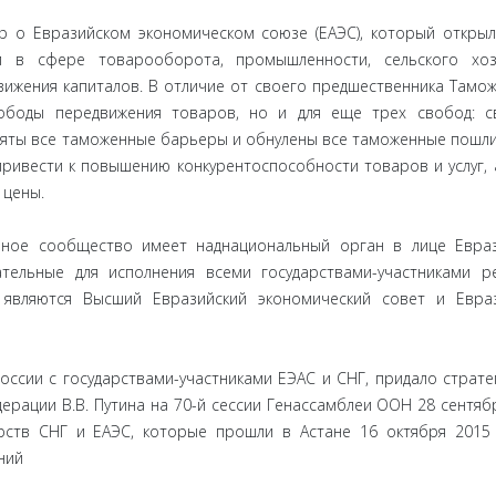
р о Евразийском экономическом союзе (ЕАЭС), который откры
и в сфере товарооборота, промышленности, сельского хозя
движения капиталов. В отличие от своего предшественника Тамо
вободы передвижения товаров, но и для еще трех свобод: 
 Сняты все таможенные барьеры и обнулены все таможенные пошл
привести к повышению конкурентоспособности товаров и услуг, 
 цены.
ное сообщество имеет наднациональный орган в лице Евраз
тельные для исполнения всеми государствами-участниками р
являются Высший Евразийский экономический совет и Евраз
ии с государствами-участниками ЕЭАС и СНГ, придало страте
ерации В.В. Путина на 70-й сессии Генассамблеи ООН 28 сентяб
арств СНГ и ЕАЭС, которые прошли в Астане 16 октября 2015
ний