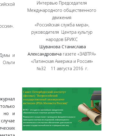
Интервью Председателя
сийской
Международного общественного
движения
«Российская служба мира»,
ссии».
руководителя Центра культур
народов БРИКС
Шуванова Станислава
Александровича
газете «ЗАВТРА»
Думы и
«Латинская Америка и Россия»
й Ольги
№32 11 августа 2016 г.
 журнал
только
в, но и
 случае
ических
омитета