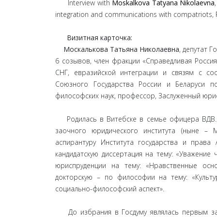
Interview with
Moskalkova Tatyana Nikolaevna
integration and communications with compatriots, Ph.
Визитная карточка:
Москалькова Татьяна Николаевна
, депутат 
6 созывов, член фракции «Справедливая Россия
СНГ, евразийской интеграции и связям с со
Союзного Государства России и Беларуси по
философских наук, профессор, Заслуженный юри
Родилась в Витебске в семье офицера ВДВ. 
заочного юридического института (ныне – М
аспирантуру Института государства и права
кандидатскую диссертация на тему: «Уважение 
юриспруденции на тему: «Нравственные осно
докторскую – по философии на тему: «Культ
социально-философский аспект».
До избрания в Госдуму являлась первым зам