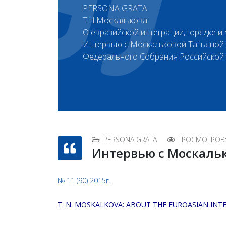
PERSONA GRATA
Т. Н. Москалькова:
О евразийской интеграции, порядке и
Интервью с Москальковой Татьяной 
Федерального Собрания Российской 
PERSONA GRATA
ПРОСМОТРОВ:
Интервью с Москаль
№ 11 (90) 2015г.
T. N. MOSKALKOVA: ABOUT THE EUROASIAN IN