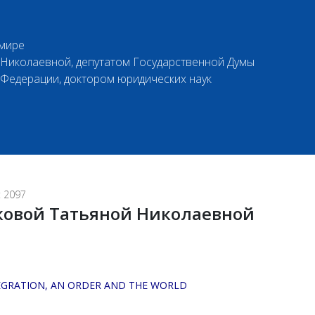
 мире
Николаевной, депутатом Государственной Думы
Федерации, доктором юридических наук
 2097
ковой Татьяной Николаевной
TEGRATION, AN ORDER AND THE WORLD