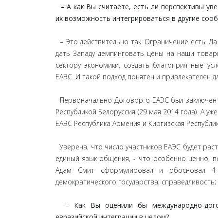
– А как Вы считаете, есть ли перспективы ув
их возможность интегрироваться в другие сооб
– Это действительно так. Ограничение есть. Да
дать Западу демпинговать цены на наши товар
сектору экономики, создать благоприятные ус
ЕАЭС. И такой подход понятен и привлекателен д
Первоначально Договор о ЕАЭС был заключен т
Республикой Белоруссия (29 мая 2014 года). А у
ЕАЭС Республика Армения и Киргизская Республик
Уверена, что число участников ЕАЭС будет раст
единый язык общения, - что особенно ценно, по
Адам Смит сформулировал и обосновал 4 
демократического государства; справедливость;
– Как Вы оценили бы международно-догов
евразийской интеграции в целом?