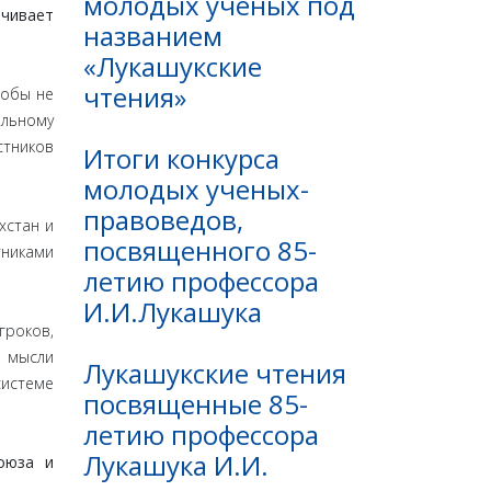
молодых ученых под
ичивает
названием
«Лукашукские
чтения»
тобы не
альному
стников
Итоги конкурса
молодых ученых-
правоведов,
хстан и
посвященного 85-
тниками
летию профессора
И.И.Лукашука
гроков,
й мысли
Лукашукские чтения
истеме
посвященные 85-
летию профессора
Лукашука И.И.
оюза и