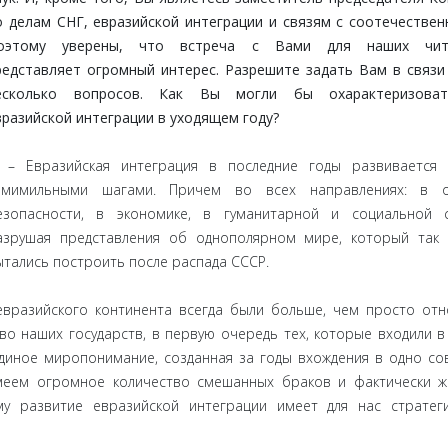
о делам СНГ, евразийской интеграции и связям с соотечествен
оэтому уверены, что встреча с Вами для наших чит
редставляет огромный интерес. Разрешите задать Вам в связи
есколько вопросов. Как Вы могли бы охарактеризова
вразийской интеграции в уходящем году?
 Евразийская интеграция в последние годы развивается 
емимильными шагами. Причем во всех направлениях: в о
езопасности, в экономике, в гуманитарной и социальной с
азрушая представления об однополярном мире, который так
ытались построить после распада СССР.
вразийского континента всегда были больше, чем просто от
о наших государств, в первую очередь тех, которые входили в
единое миропонимание, созданная за годы вхождения в одно со
меем огромное количество смешанных браков и фактически 
му развитие евразийской интеграции имеет для нас стратег