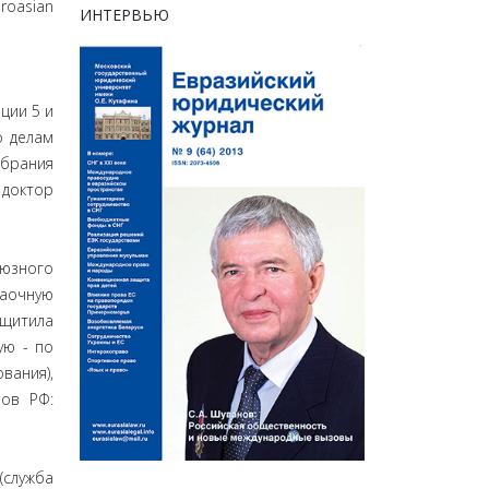
uroasian
ИНТЕРВЬЮ
ции 5 и
о делам
обрания
 доктор
оюзного
заочную
ащитила
ую - по
вания),
нов РФ:
(служба