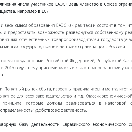
еличения числа участников ЕАЭС? Ведь членство в Союзе огран
щества, например в ЕС?
 и весь смысл образования ЕАЭС как раз-таки и состоит в том, ч
ы и предоставить возможность развернуться собственному ре
ловия для отечественных товаропроизводителей государств-уча
ля многих государств, причем не только граничащих с Россией.
ремя государствами: Российской Федерацией, Республикой Каза
же в 2015 году к нему присоединились и стали полноправными учас
а.
и. Понятный рынок сбыта, известны правила игры и менталитет и
нятное для всех законодательство и т.д. Классик экономическо
принципа, которые должны реализоваться в налоговой с
 определенность; удобство; эффективность.
орную базу деятельности Евразийского экономического с