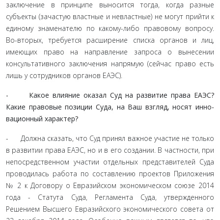
заключение в принципе выносится тогда, когда разные
субъекты (зачастую властные и невластные) не могут прийти к
единому знамена­телю по какому-либо правовому вопросу.
Во-вторых, требу­ется расширение списка органов и лиц,
имеющих право на направление запроса о вынесении
консультативного заключе­ния напрямую (сейчас право есть
лишь у сотрудников органов ЕАЭС).
- Какое влияние оказал Суд на развитие права ЕАЭС?
Какие правовые позиции Суда, на Ваш взгляд, носят инно­
вационный характер?
- Должна сказать, что Суд принял важное участие не только
в развитии права ЕАЭС, но и в его создании. В част­ности, при
непосредственном участии отдельных предста­вителей Суда
проводилась работа по составлению проектов Приложения
№ 2 к Договору о Евразийском экономическом союзе 2014
года - Статута Суда, Регламента Суда, утвержден­ного
Решением Высшего Евразийского экономического сове­та от