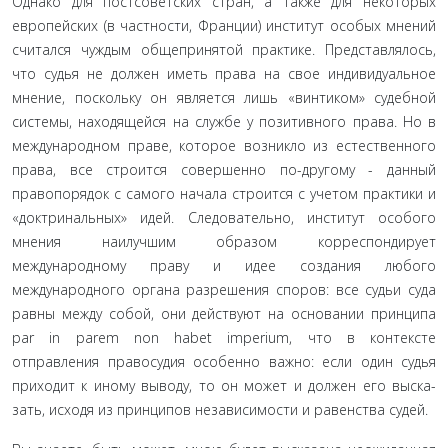
Однако для постсоветских стран, а также для некоторых
европейских (в частности, Франции) институт особых мнений
считался чуждым общепринятой практике. Представлялось,
что судья не должен иметь права на свое индивидуальное
мне­ние, поскольку он является лишь «винтиком» судебной
систе­мы, находящейся на службе у позитивного права. Но в
между­народном праве, которое возникло из естественного
права, все строится совершенно по-другому - данный
правопорядок с самого начала строится с учетом практики и
«доктринальных» идей. Следовательно, институт особого
мнения наилучшим образом корреспондирует
международному праву и идее соз­дания любого
международного органа разрешения споров: все судьи суда
равны между собой, они действуют на основа­нии принципа
par in parem non habet imperium, что в контек­сте
отправления правосудия особенно важно: если один судья
приходит к иному выводу, то он может и должен его выска­
зать, исходя из принципов независимости и равенства судей.