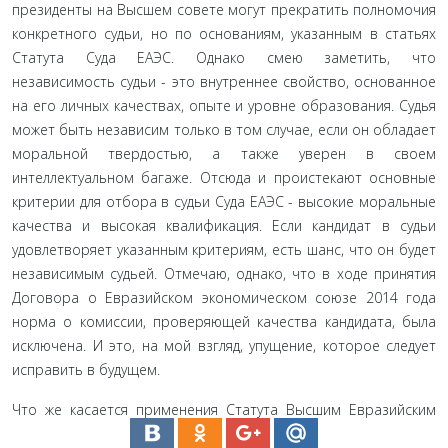
президенты на Высшем совете могут прекратить полномо­чия
конкретного судьи, но по основаниям, указанным в статьях
Статута Суда ЕАЭС. Однако смею заметить, что
независимость судьи - это внутреннее свойство, основанное
на его личных ка­чествах, опыте и уровне образования. Судья
может быть не­зависим только в том случае, если он обладает
моральной твердостью, а также уверен в своем
интеллектуальном багаже. Отсюда и проистекают основные
критерии для отбора в судьи Суда ЕАЭС - высокие моральные
качества и высокая квалифи­кация. Если кандидат в судьи
удовлетворяет указанным крите­риям, есть шанс, что он будет
независимым судьей. Отмечаю, однако, что в ходе принятия
Договора о Евразийском эконо­мическом союзе 2014 года
норма о комиссии, проверяющей качества кандидата, была
исключена. И это, на мой взгляд, упущение, которое следует
исправить в будущем.
Что же касается применения Статута Высшим Евразий­ским
экономическим советом, то к независимости эти нормы не