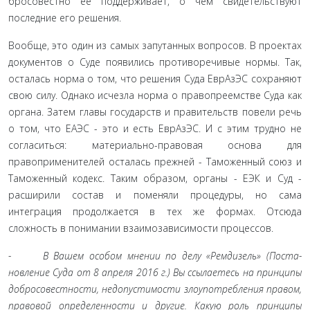
бросовестно ее поддерживает, о чем свидетельствуют
послед­ние его решения.
Вообще, это один из самых запутанных вопросов. В проек­тах
документов о Суде появились противоречивые нормы. Так,
осталась норма о том, что решения Суда ЕврАзЭС сохраняют
свою силу. Однако исчезла норма о правопреемстве Суда как
ор­гана. Затем главы государств и правительств повели речь
о том, что ЕАЭС - это и есть ЕврАзЭС. И с этим трудно не
согласить­ся: материально-правовая основа для
правоприменителей оста­лась прежней - Таможенный союз и
Таможенный кодекс. Таким образом, органы - ЕЭК и Суд -
расширили состав и поменяли процедуры, но сама
интеграция продолжается в тех же формах. Отсюда
сложность в понимании взаимозависимости процессов.
- В Вашем особом мнении по делу «Ремдизель» (Поста­
новление Суда от 8 апреля 2016 г.) Вы ссылаетесь на прин­ципы
добросовестности, недопустимости злоупотребления правом,
правовой определенности и другие. Какую роль прин­ципы