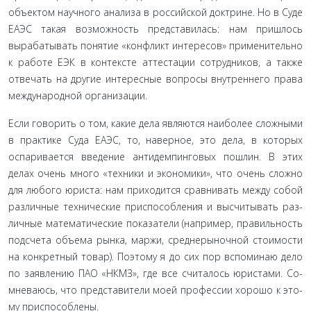
объектом научно­го анализа в российской доктрине. Но в Суде
ЕАЭС такая воз­можность представилась: нам пришлось
вырабатывать понятие «конфликт интересов» применительно
к работе ЕЭК в контексте аттестации сотрудников, а также
отвечать на другие интересные вопросы внутреннего права
международной организации.
Если говорить о том, какие дела являются наиболее слож­ными
в практике Суда ЕАЭС, то, наверное, это дела, в кото­рых
оспаривается введение антидемпинговых пошлин. В этих
делах очень много «техники и экономики», что очень сложно
для любого юриста: нам приходится сравнивать между собой
различные технические приспособления и высчитывать раз­
личные математические показатели (например, правильность
подсчета объема рынка, маржи, среднерыночной стоимости
на конкретный товар). Поэтому я до сих пор вспоминаю дело
по заявлению ПАО «НКМЗ», где все считалось юристами. Со­
мневаюсь, что представители моей профессии хорошо к это­
му приспособлены.