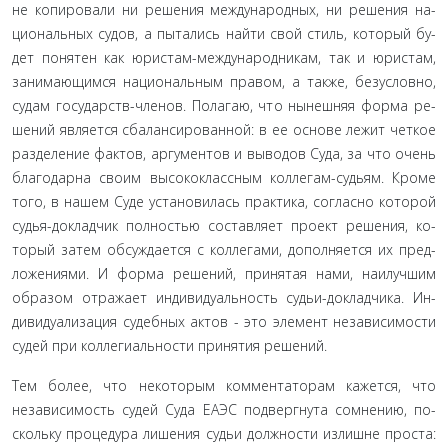
не копировали ни решения международных, ни решения на­
циональных судов, а пытались найти свой стиль, который бу­
дет понятен как юристам-международникам, так и юристам,
занимающимся национальным правом, а также, безусловно,
судам государств-членов. Полагаю, что нынешняя форма ре­
шений является сбалансированной: в ее основе лежит четкое
разделение фактов, аргументов и выводов Суда, за что очень
благодарна своим высококлассным коллегам-судьям. Кроме
того, в нашем Суде установилась практика, согласно которой
судья-докладчик полностью составляет проект решения, ко­
торый затем обсуждается с коллегами, дополняется их пред­
ложениями. И форма решений, принятая нами, наилучшим
образом отражает индивидуальность судьи-докладчика. Ин­
дивидуализация судебных актов - это элемент независимости
судей при коллегиальности принятия решений.
Тем более, что некоторым комментаторам кажется, что
независимость судей Суда ЕАЭС подвергнута сомнению, по­
скольку процедура лишения судьи должности излишне про­ста: