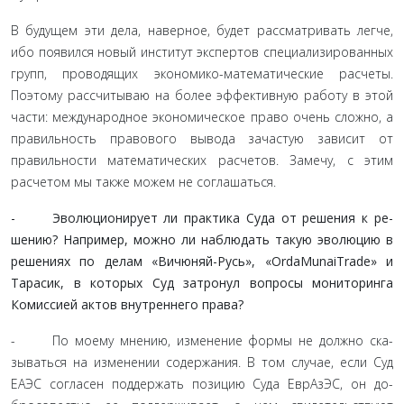
В будущем эти дела, наверное, будет рассматривать легче,
ибо появился новый институт экспертов специализирован­ных
групп, проводящих экономико-математические расчеты.
Поэтому рассчитываю на более эффективную работу в этой
части: международное экономическое право очень сложно, а
правильность правового вывода зачастую зависит от
правиль­ности математических расчетов. Замечу, с этим
расчетом мы также можем не соглашаться.
- Эволюционирует ли практика Суда от решения к ре­
шению? Например, можно ли наблюдать такую эволюцию в
решениях по делам «Вичюняй-Русь», «OrdaMunaiTrade» и
Тарасик, в которых Суд затронул вопросы мониторинга
Комиссией актов внутреннего права?
- По моему мнению, изменение формы не должно ска­
зываться на изменении содержания. В том случае, если Суд
ЕАЭС согласен поддержать позицию Суда ЕврАзЭС, он до­