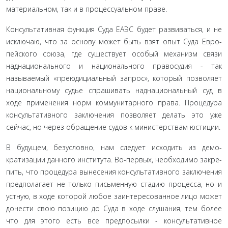
материальном, так и в процессуальном праве.
Консультативная функция Суда ЕАЭС будет развиваться, и не
исключаю, что за основу может быть взят опыт Суда Евро­
пейского союза, где существует особый механизм связи
надна­ционального и национального правосудия - так
называемый «преюдициальный запрос», который позволяет
национально­му судье спрашивать наднациональный суд в
ходе примене­ния норм коммунитарного права. Процедура
консультатив­ного заключения позволяет делать это уже
сейчас, но через обращение судов к министерствам юстиции.
В будущем, безусловно, нам следует исходить из демо­
кратизации данного института. Во-первых, необходимо закре­
пить, что процедура вынесения консультативного заключения
предполагает не только письменную стадию процесса, но и
устную, в ходе которой любое заинтересованное лицо может
донести свою позицию до Суда в ходе слушания, тем более
что для этого есть все предпосылки - консультативное