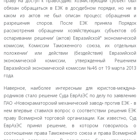
праву на доступ к правосудию: хозяйствующий субъект был
обязан обращаться в ЕЭК в досудебном порядке, но ни в
каком из актов не был описан процесс обращения и
разрешения спо­ров. После ЕЭК приняла Порядок
рассмотрения обращении хозяйствующих субъектов об
оспаривании решении' (ак­тов) Евразийской" экономической
комиссии, Комиссии Та­моженного союза, их отдельных
положении' или действии (бездействия) Евразийской
экономической комиссии, утверж­денный Решением
Евразийской экономической комиссии №46 от 19 марта 2013
года.
Наверное, наиболее интересным для юристов-междуна-
родников стало решение Суда ЕврАзЭС по делу по заявлению
ПАО «Новокраматорский механический завод» против ЕЭК - в
нем впервые ставился вопрос о соответствии решения ЕЭК
праву Всемирной торговой организации. Как известно, Суд
ЕврАзЭС принял решение, в котором говорилось о
соотношении права Таможенного союза и права Всемирной