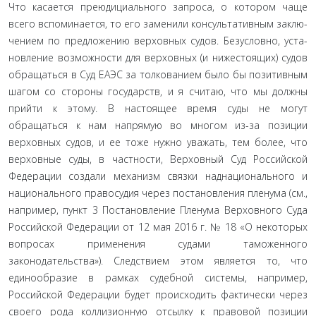
Что касается преюдициального запроса, о котором чаще
всего вспоминается, то его заменили консультативным заклю­
чением по предложению верховных судов. Безусловно, уста­
новление возможности для верховных (и нижестоящих) судов
обращаться в Суд ЕАЭС за толкованием было бы позитивным
шагом со стороны государств, и я считаю, что мы должны
при­йти к этому. В настоящее время суды не могут
обращаться к нам напрямую во многом из-за позиции
верховных судов, и ее тоже нужно уважать, тем более, что
верховные суды, в частно­сти, Верховный Суд Российской
Федерации создали механизм связки наднационального и
национального правосудия через постановления пленума (см.,
например, пункт 3 Постановле­ние Пленума Верховного Суда
Российской Федерации от 12 мая 2016 г. № 18 «О некоторых
вопросах применения судами таможенного
законодательства»). Следствием этом является то, что
единообразие в рамках судебной системы, например,
Российской Федерации будет происходить фактически через
своего рода коллизионную отсылку к правовой позиции