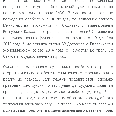
Вы знаете, быть может, мною будет высказана неожиданная
вещь, но институт особых мнений уже сыграл свою
позитивную роль в праве ЕАЭС. В частности на основе
подхода из особого мнения по делу по заявлению запросу
Министерства экономи­ки и бюджетного планирования
Республики Казахстан о разъ­яснении положений Соглашения
о государственных (муници­пальных) закупках от 9 декабря
2010 года была принята статья 88 Договора о Евразийском
экономическом союзе 2014 года о неуча­стии центральных
банков в государственных закупках.
Судьи интеграционного суда видят проблемы с разных
сторон, а институт особого мнения помогает формализовать
различные подходы. Если судьями предлагаются несколько
правовых конструкций, то это лучше для будущего развития
права - ведь специфика деятельности любого суда и судей за­
ключается в том, что мы точечным образом путем судебного
толкования закрываем лакуны в праве. В конкретном деле мы
можем лишь предложить модель дальнейшего развития прав,