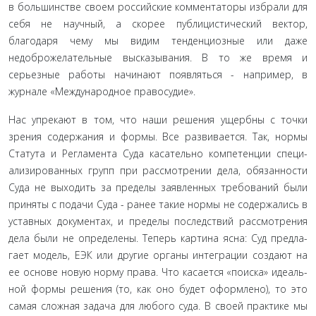
в большинстве своем российские комментаторы избрали для
себя не научный, а скорее публицистический вектор,
благодаря чему мы видим тенденциозные или даже
недоброжелательные выска­зывания. В то же время и
серьезные работы начинают появляться - например, в
журнале «Международное правосудие».
Нас упрекают в том, что наши решения ущербны с точ­ки
зрения содержания и формы. Все развивается. Так, нормы
Статута и Регламента Суда касательно компетенции специ­
ализированных групп при рассмотрении дела, обязанности
Суда не выходить за пределы заявленных требований были
приняты с подачи Суда - ранее такие нормы не содержались в
уставных документах, и пределы последствий рассмотрения
дела были не определены. Теперь картина ясна: Суд предла­
гает модель, ЕЭК или другие органы интеграции создают на
ее основе новую норму права. Что касается «поиска» идеаль­
ной формы решения (то, как оно будет оформлено), то это
самая сложная задача для любого суда. В своей практике мы