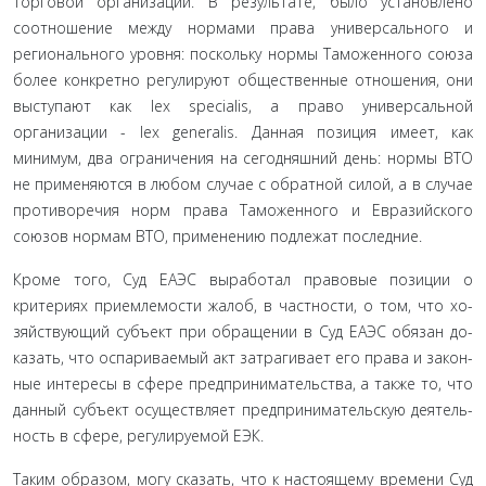
торговой организации. В результате, было установлено
соотношение между нормами права универсального и
регионального уровня: поскольку нор­мы Таможенного союза
более конкретно регулируют обществен­ные отношения, они
выступают как lex specialis, а право универ­сальной
организации - lex generalis. Данная позиция имеет, как
минимум, два ограничения на сегодняшний день: нормы ВТО
не применяются в любом случае с обратной силой, а в случае
противоречия норм права Таможенного и Евразийского
союзов нормам ВТО, применению подлежат последние.
Кроме того, Суд ЕАЭС выработал правовые позиции о
критериях приемлемости жалоб, в частности, о том, что хо­
зяйствующий субъект при обращении в Суд ЕАЭС обязан до­
казать, что оспариваемый акт затрагивает его права и закон­
ные интересы в сфере предпринимательства, а также то, что
данный субъект осуществляет предпринимательскую деятель­
ность в сфере, регулируемой ЕЭК.
Таким образом, могу сказать, что к настоящему времени Суд