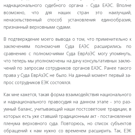
надна­ционального судебного органа - Суда ЕАЭС. Вполне
возможно, что для наших стран это наилучший,
ненасильственный способ установления единообразия,
признанный верховными судами.
В подтверждение моего вывода о том, что применитель­но к
заключениям полномочия Суда ЕАЭС расширились по
сравнению с полномочиями Суда ЕврАзЭС могу упомянуть,
что теперь мы уполномочены на дачу консультативных заклю­
чений по запросам сотрудников органов ЕАЭС. Ранее такого
права у Суда ЕврАзЭС не было. На данный момент первый за­
прос сотрудников ЕЭК состоялся.
Как мне кажется, такая форма взаимодействия националь­ного
и наднационального правосудия на данном этапе - это раз­
умный баланс, учитывающий наши постсоветские традиции, в
которых есть уже ставший традиционным акт - постановление
пленума верховного суда. Повторюсь, но список субъектов
об­ращений к нам нужно со временем расширить. Так, ЕЭК