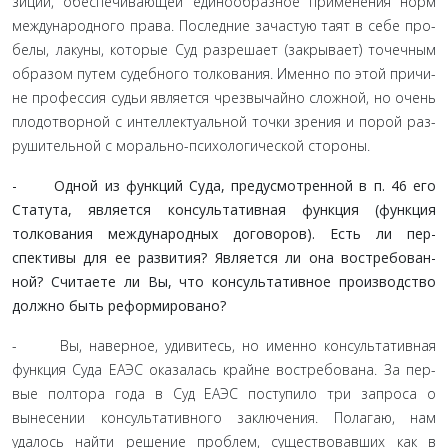
зиции, обеспечивающей единообразное применения норм
международного права. Последние зачастую таят в себе про­
белы, лакуны, которые Суд разрешает (закрывает) точечным
образом путем судебного толкования. Именно по этой причи­
не профессия судьи является чрезвычайно сложной, но очень
плодотворной с интеллектуальной точки зрения и порой раз­
рушительной с морально-психологической стороны.
- Одной из функций Суда, предусмотренной в п. 46 его
Статута, является консультативная функция (функ­ция
толкования международных договоров). Есть ли пер­
спективы для ее развития? Является ли она востребован­
ной? Считаете ли Вы, что консультативное производство
должно быть реформировано?
- Вы, наверное, удивитесь, но именно консультативная
функция Суда ЕАЭС оказалась крайне востребована. За пер­
вые полтора года в Суд ЕАЭС поступило три запроса о
вынесе­нии консультативного заключения. Полагаю, нам
удалось най­ти решение проблем, существовавших как в