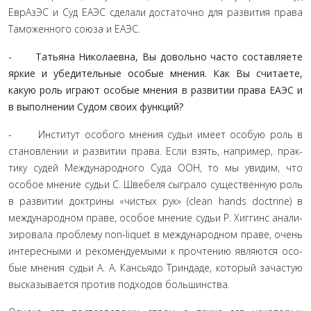
ЕврАзЭС и Суд ЕАЭС сделали достаточно для развития права
Таможенного союза и ЕАЭС.
- Татьяна Николаевна, Вы довольно часто составля­ете
яркие и убедительные особые мнения. Как Вы счита­ете,
какую роль играют особые мнения в развитии права ЕАЭС и
в выполнении Судом своих функций?
- Институт особого мнения судьи имеет особую роль в
становлении и развитии права. Если взять, например, прак­
тику судей Международного Суда ООН, то мы увидим, что
особое мнение судьи С. Швебеля сыграло существенную роль
в развитии доктрины «чистых рук» (clean hands doctrine) в
международном праве, особое мнение судьи Р. Хиггинс анали­
зировала проблему non-liquet в международном праве, очень
интересными и рекомендуемыми к прочтению являются осо­
бые мнения судьи А. А. Кансьядо Триндаде, который зачастую
высказывается против подходов большинства.