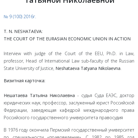
№ 9 (100) 2016г.
T. N. NESHATAEVA:
THE COURT OF THE EURASIAN ECONOMIC UNION IN ACTION
Interview with judge of the Court of the EEU, Ph.D. in Law,
professor, Head of International Law sub-faculty of the Russian
State University of Justice,
Neshataeva Tatyana Nikolaevna
.
Визитная карточка:
Нешатаева Татьяна Николаевна
- судья Суда ЕАЭС, доктор
юридических наук, профессор, за­служенный юрист Российской
Федерации, заведующая кафедрой международного права
Российского государственного университета правосудия
В 1976 году окончила Пермский государственный университет
по специальности «правоведе­ние». С 1982 по 1985 год