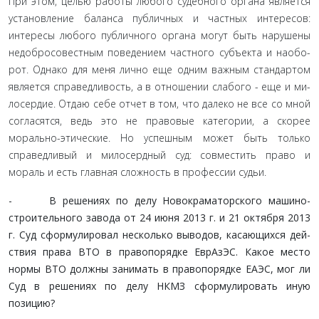
При этом, целью работы любого судебного органа явля­ется
установление баланса публичных и частных интересов:
интересы любого публичного органа могут быть нарушены
недобросовестным поведением частного субъекта и наобо­
рот. Однако для меня лично еще одним важным стандартом
является справедливость, а в отношении слабого - еще и ми­
лосердие. Отдаю себе отчет в том, что далеко не все со мной
согласятся, ведь это не правовые категории, а скорее
мораль­но-этические. Но успешным может быть только
справедливый и милосердный суд: совместить право и
мораль и есть главная сложность в профессии судьи.
- В решениях по делу Новокраматорского машино­
строительного завода от 24 июня 2013 г. и 21 октября 2013
г. Суд сформулировал несколько выводов, касающихся дей­
ствия права ВТО в правопорядке ЕврАзЭС. Какое место
нормы ВТО должны занимать в правопорядке ЕАЭС, мог ли
Суд в решениях по делу НКМЗ сформулировать иную
позицию?