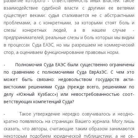
развитие которого - ответственность иных властей. Такое
взаи­модействие судебной власти с другими ее ветвями
существует веками: судья сталкивается не с абстрактными
проблемами, а с конкретными, за которыми стоят боль и
слезы конкретных людей, а в нашем случае -
предпринимателей, реальные слезы и боль которых мы видим
в процессах Суда ЕАЭС, но мы раз­решаем не коммерческий
спор, а оцениваем функционирова­ние правовых норм.
- Полномочия Суда ЕАЭС были существенно ограни­чены
по сравнению с полномочиями Суда ЕврАзЭС. С чем это
может быть связано: недовольством государств акти­
вистскими решениями Суда (прежде всего, решениями по
делу «Южный Кузбасс») или невостребованностью соот­
ветствующих компетенций Суда?
- Такое утверждение нередко озвучивалось и неодно­
кратно появлялось на страницах Вашего журнала. Могу лишь
сказать, что авторы, считающие таким образом занимаются
некоторым подобием юридической публицистики, а не се­