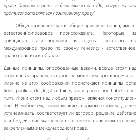
права должны играть в деятельности Суда, могут ли они
противопоставляться позитивному праву?
- Общепризнанные, как и общие принципы права, имеют
естественно-правовое происхождение. Некоторые из
принципов стали нормами jus cogens. Повторюсь, но
международное право по своему генезису - естественное,
право практики и обычая.
Данные принципы, опробованные веками, всегда стоят над
позитивным правом, которое не может им противоречить -
именно из этих соображений проистекают принципы bona
fides, public order, legal certainty, par in parem non habet impe-
rium. И они стоят над любым правом, включая конституцион­
ное. И любой суд, занимающийся нормоконтролем, должен
устанавливать, соответствует ли договор, решение, действие
или бездействие указанным естественно-правовым основам,
закрепленным в международном праве.