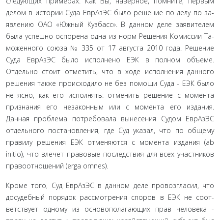
следующих примерах. Как Вы, наверное, помните, первым
делом в истории Суда ЕврАзЭС было решение по делу по за­
явлению ОАО «Южный Кузбасс». В данном деле заявителем
была успешно оспорена одна из норм Решения Комиссии Та­
моженного союза № 335 от 17 августа 2010 года. Решение
Суда ЕврАзЭС было исполнено ЕЭК в полном объеме.
Отдельно стоит отметить, что в ходе исполнения данного
решения также происходило не без помощи Суда - ЕЭК было
не ясно, как его исполнять: отменить решение с момента
признания его неза­конным или с момента его издания.
Данная проблема потре­бовала вынесения Судом ЕврАзЭС
отдельного постановления, где Суд указал, что по общему
правилу решения ЕЭК отме­няются с момента издания (ab
initio), что влечет правовые по­следствия для всех участников
правоотношений (erga omnes).
Кроме того, Суд ЕврАзЭС в данном деле провозгласил, что
досудебный порядок рассмотрения споров в ЕЭК не соот­
ветствует одному из основополагающих прав человека -