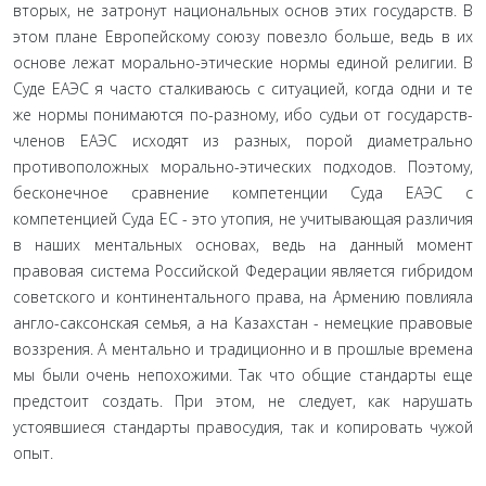
вторых, не затронут национальных основ этих го­сударств. В
этом плане Европейскому союзу повезло больше, ведь в их
основе лежат морально-этические нормы единой религии. В
Суде ЕАЭС я часто сталкиваюсь с ситуацией, когда одни и те
же нормы понимаются по-разному, ибо судьи от государств-
членов ЕАЭС исходят из разных, порой диаметрально
противоположных морально-этических подходов. Поэтому,
бесконечное сравнение компетенции Суда ЕАЭС с
компетенцией Суда ЕС - это утопия, не учитывающая различия
в наших ментальных основах, ведь на данный момент
правовая система Российской Федерации являет­ся гибридом
советского и континентального права, на Армению повлияла
англо-саксонская семья, а на Казахстан - немецкие пра­вовые
воззрения. А ментально и традиционно и в прошлые вре­мена
мы были очень непохожими. Так что общие стандарты еще
предстоит создать. При этом, не следует, как нарушать
устоявши­еся стандарты правосудия, так и копировать чужой
опыт.