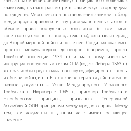
заняла практически обвинительную позицию по отношению к
заявителю, пытаясь рассмотреть фактическую сторону дела
по существу. Много места в постановлении занимает обзор
международно-правовых и внутригосударственных актов в
области права вооруженных конфликтов (в том числе
советского уголовного законодательства), охватывая период
до Второй мировой войны и после нее. Среди них оказались
проекты международных договоров (например, проект
Токийской конвенции 1934 г.) и мало кому известная
инструкция вооруженным силам США (кодекс Либера 1863 г.),
которая якобы представляла попытку кодифицировать законы
и обычаи войны, и т. п. В этом списке теряются действительно
важные документы – Устав Международного Уголовного
Трибунала в Нюрнберге 1945 г., приговор Трибунала и
Нюрнбергские принципы, признанные Генеральной
Ассамблеей ООН принципами международного права. Между
тем, эти документы в данном деле имеют решающее
значение.