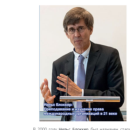
В 2000 году
Нильс Блоккер
был назначен старш