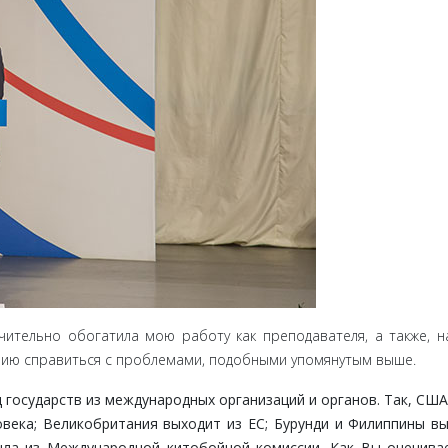
и­тельно обогатила мою работу как преподавателя, а также, на
нию справиться с проблемами, подобными упомянутым выше.
госу­дарств из международных организаций и органов. Так, СШ
ека; Великобритания выходит из ЕС; Бурунди и Филиппины в
ла из Международной китобойной ко­миссии. Как Вы оценива