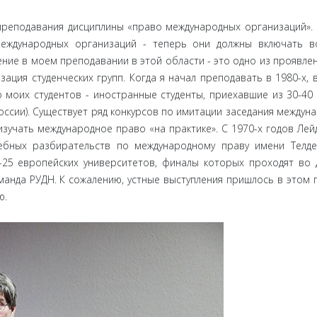
 препо­давания дисциплины «право международных организаций».
междуна­родных организаций - теперь они должны включать 
ие в моем преподавании в этой области - это одно из проявлен
ация сту­денческих групп. Когда я начал преподавать в 1980-х, 
 моих сту­дентов - иностранные студенты, приехавшие из 30-40
оссии). Суще­ствует ряд конкурсов по имитации заседания междуна
изучать международное право «на практике». С 1970-х годов Лейд
дебных разбирательств по международному праву имени Телде
25 европей­ских университетов, финалы которых проходят во
оманда РУДН. К сожалению, устные выступления пришлось в этом г
ю.