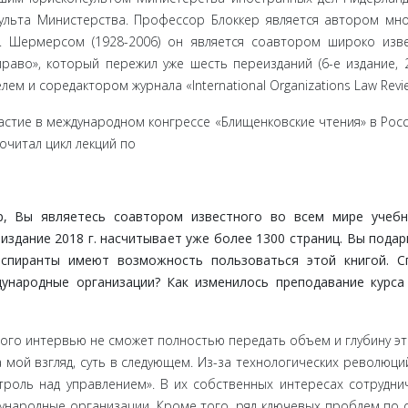
сульта Министерства. Профессор Блоккер является автором мн
Г. Шермерсом (1928-2006) он является соавтором широко изв
аво», который пережил уже шесть переизданий (6-е издание, 20
ем и соредактором журнала «International Organizations Law Revi
частие в международном конгрессе «Блищенковские чтения» в Рос
очитал цикл лекций по
ы явля­етесь соавтором известного во всем мире учебн
здание 2018 г. насчитывает уже более 1300 страниц. Вы подари
спи­ранты имеют возможность пользоваться этой книгой. С
у­народные организации? Как изменилось преподавание курса
ого интер­вью не сможет полностью передать объем и глубину эт
а мой взгляд, суть в следующем. Из-за технологических революций
троль над управлением». В их собственных интересах сотрудни
ународные организации. Кроме того, ряд ключевых проблем по 