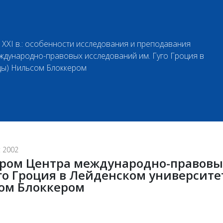
XXI в.: особенности исследования и преподавания
дународно-правовых исследований им. Гуго Гроция в
ды) Нильсом Блоккером
 2002
ором Центра международно-правовы
го Гроция в Лейденском университе
ом Блоккером