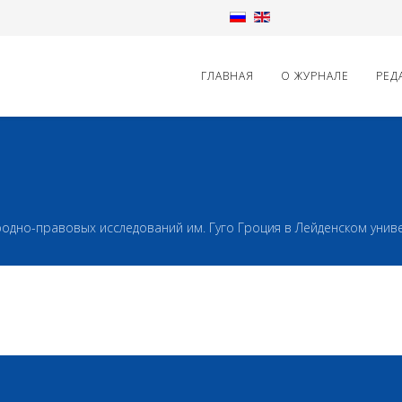
ГЛАВНАЯ
О ЖУРНАЛЕ
РЕД
дно-правовых исследований им. Гуго Гроция в Лейденском унив