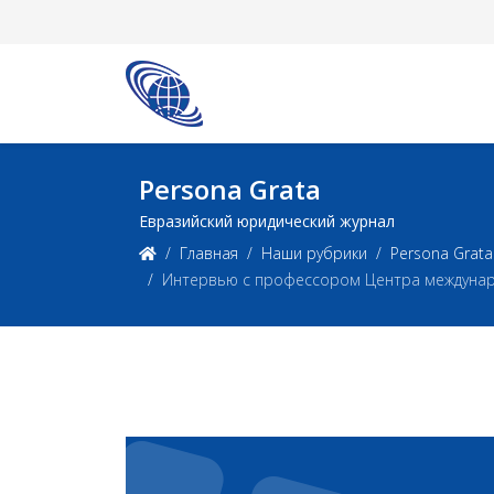
Persona Grata
Евразийский юридический журнал
Главная
Наши рубрики
Persona Grata
Интервью с профессором Центра междунаро