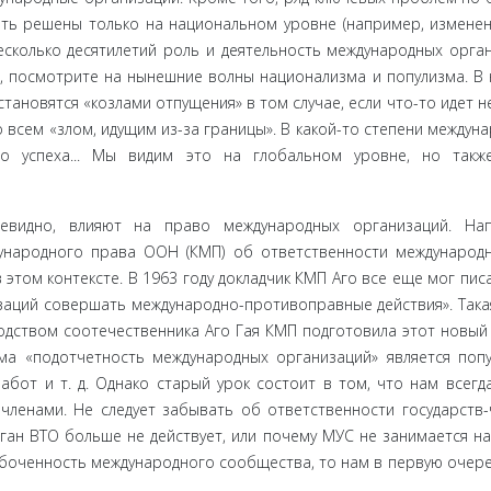
ть решены только на национальном уровне (например, изменен
есколько деся­тилетий роль и деятельность международных орга
, посмотрите на нынешние волны национализма и популизма. В 
ановятся «козлами отпущения» в том случае, если что-то идет не
 всем «злом, идущим из-за границы». В какой-то степени между­н
го успеха... Мы видим это на глобальном уровне, но такж
евидно, влияют на право международных организаций. Нап
ународного права ООН (КМП) об ответственности международ
этом кон­тексте. В 1963 году докладчик КМП Аго все еще мог писа
аций со­вершать международно-противоправные действия». Така
одством соотечественника Аго Гая КМП подготовила этот новый 
а «подот­четность международных организаций» является попу
абот и т. д. Однако старый урок состоит в том, что нам всегд
членами. Не следует забывать об ответственности государств-
ган ВТО больше не действует, или почему МУС не занимается н
боченность международного сообщества, то нам в первую очере