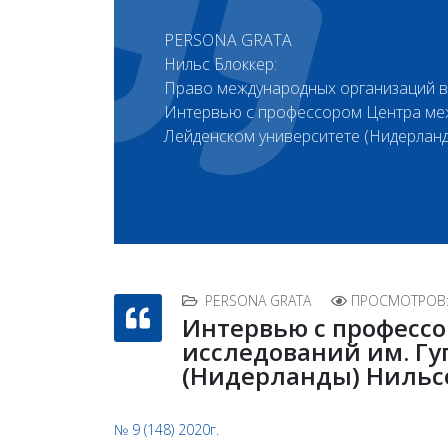
PERSONA GRATA
Нильс Блоккер:
Право международных организаций в 
Интервью с профессором Центра меж
Лейденском университете (Нидерлан
PERSONA GRATA
ПРОСМОТРОВ:
Интервью с професс
исследований им. Гу
(Нидерланды) Нильс
№ 9 (148) 2020г.