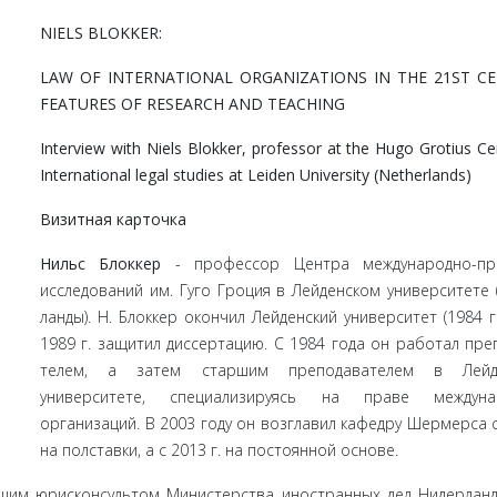
NIELS BLOKKER:
LAW OF INTERNATIONAL ORGANIZATIONS IN THE 21ST CE
FEATURES OF RESEARCH AND TEACHING
Interview with Niels Blokker, professor at the Hugo Grotius Ce
International legal studies at Leiden University (Netherlands)
Визитная карточка
Нильс Блоккер
- профессор Центра международно-пр
исследований им. Гуго Гроция в Лейденском университете 
ланды). Н. Блоккер окончил Лейденский университет (1984 г.
1989 г. защитил диссертацию. С 1984 года он работал пре
телем, а затем старшим преподавателем в Лейд
университете, специализируясь на праве междуна
организаций. В 2003 году он возглавил кафедру Шермерса 
на полставки, а с 2013 г. на постоянной основе.
им юрисконсультом Министерства иностранных дел Нидерланд