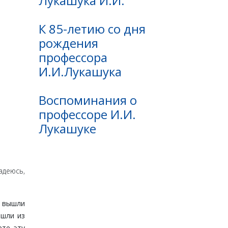
Лукашука И.И.
К 85-летию со дня
рождения
профессора
И.И.Лукашука
Воспоминания о
профессоре И.И.
Лукашуке
­деюсь,
А вышли
ышли из
ете эту