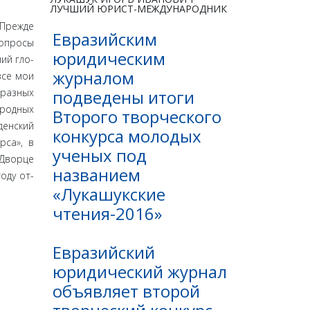
ЛУЧШИЙ ЮРИСТ-МЕЖДУНАРОДНИК
 Прежде
Евразийским
вопросы
юридическим
ий гло­
журналом
все мои
подведены итоги
 разных
род­ных
Второго творческого
ен­ский
конкурса молодых
рса», в
ученых под
 Дворце
названием
оду от­
«Лукашукские
чтения-2016»
Евразийский
юридический журнал
объявляет второй