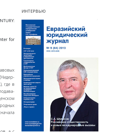
ИНТЕРВЬЮ
NTURY:
nter for
авовых
(Нидер­
), где в
подава­
енском
родных
сначала
ов, а с