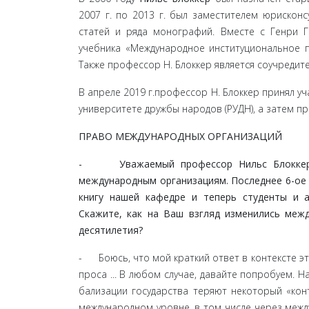
2007 г. по 2013 г. был заместителем юрискон
статей и ряда моно­графий. Вместе с Генри 
учебника «Международное институци­ональное пр
Также профессор Н. Блоккер является соучредител
В апреле 2019 г.профессор Н. Блоккер принял у
универ­ситете дружбы народов (РУДН), а затем пр
ПРАВО МЕЖДУНАРОДНЫХ ОРГАНИЗАЦИЙ
- Уважаемый профессор Нильс Блоккер, В
международным организациям. Последнее 6-ое и
книгу нашей кафедре и теперь студенты и а
Скажите, как на Ваш взгляд изменились межд
десятилетия?
- Боюсь, что мой краткий ответ в контексте эт
проса ... В любом случае, давайте попробуем. Н
бализации государства теряют некоторый «кон
международном уровне, в том числе через межд