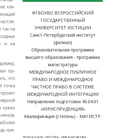
ие кли­
ФГБОУВО ВСЕРОССИЙСКИЙ
низаций
ГОСУДАРСТВЕННЫЙ
настоя­
УНИВЕРСИТЕТ ЮСТИЦИИ
 так на
Санкт-Петербургский институт
ародные
(филиал)
е и на
Образовательная программа
высшего образования - программа
ример,
магистратуры
ных ор­
МЕЖДУНАРОДНОЕ ПУБЛИЧНОЕ
ть, что
ПРАВО И МЕЖДУНАРОДНОЕ
я точка
ЧАСТНОЕ ПРАВО В СИСТЕМЕ
про­ект
МЕЖДУНАРОДНОЙ ИНТЕГРАЦИИ
ляр­ной
Направление подготовки 40.04.01
а нужно
«ЮРИСПРУДЕНЦИЯ»
членов.
Квалификация (степень) - МАГИСТР.
аиболее
дь нуж­
ЛУКАШУК ИГОРЬ ИВАНОВИЧ