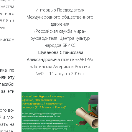
ожества
Интервью Председателя
естного
Международного общественного
18 г.).
движения
ew».
«Российская служба мира»,
руководителя Центра культур
сийском
народов БРИКС
Шуванова Станислава
Александровича
газете «ЗАВТРА»
«Латинская Америка и Россия»
ика по
№32 11 августа 2016 г.
­ли эту
пасибо!
 за эти
ого во­
 и гло­
чать на
опреде­