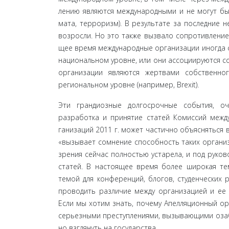
лению являются международными и не могут бы
мата, терроризм). В результате за последние н
возросли. Но это также вызвало сопротивление
щее время международные организации иногда ст
национальном уровне, или они ассоциируются со
организации являются жертвами собственно
региональном уровне (например, Brexit).
Эти грандиозные долгосрочные события, оч
разработка и принятие статей Комиссий межд
ганизаций 2011 г. может частично объясняться в 
«вызывает сомнение способность таких организ
зрения сейчас полностью устарела, и под руков
статей. В настоящее время более широкая тем
темой для конференций, блогов, студенческих р
проводить различие между организацией и ее 
Если мы хотим знать, почему Апелляционный ор
се­рьезными преступлениями, вызывающими оза
но взглянуть на государства.