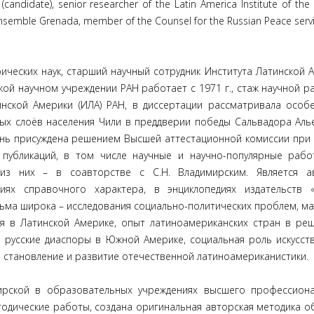
 (candidate), senior researcher of the Latin America Institute of the
l ensemble Grenada, member of the Counsel for the Russian Peace servi
рических наук, старший научный сотрудник Института Латинской 
кой научном учреждении РАН работает с 1971 г., стаж научной р
инской Америки (ИЛА) РАН, в диссертации рассматривала особ
х слоёв населения Чили в преддверии победы Сальвадора Аль
пень присуждена решением Высшей аттестационной комиссии при
убликаций, в том числе научные и научно-популярные работ
 из них – в соавторстве с С.Н. Владимирским. Является а
ях справочного характера, в энциклопедиях издательств «
сьма широка – исследования социально-политических проблем, м
я в Латинской Америке, опыт латиноамериканских стран в ре
русские диаспоры в Южной Америке, социальная роль искусств
 в становление и развитие отечественной латиноамериканистики.
ской в образовательных учреждениях высшего профессиона
тодические работы, создана оригинальная авторская методика о