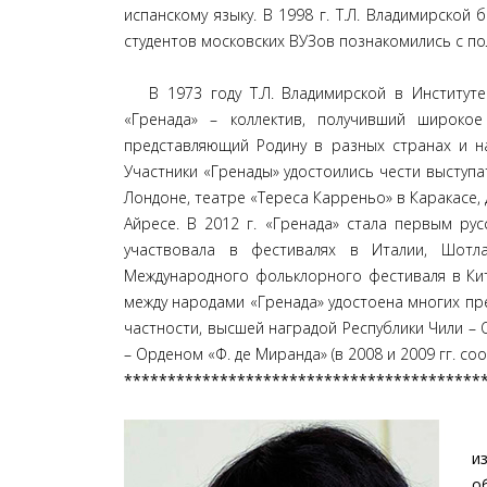
испанскому языку. В 1998 г. Т.Л. Владимирской
студентов московских ВУЗов познакомились с по
В 1973 году Т.Л. Владимирской в Институте
«Гренада» – коллектив, получивший широко
представляющий Родину в разных странах и на
Участники «Гренады» удостоились чести выступ
Лондоне, театре «Тереса Карреньо» в Каракасе, 
Айресе. В 2012 г. «Гренада» стала первым ру
участвовала в фестивалях в Италии, Шотла
Международного фольклорного фестиваля в Кит
между народами «Гренада» удостоена многих пре
частности, высшей наградой Республики Чили – 
– Орденом «Ф. де Миранда» (в 2008 и 2009 гг. со
*****************************************
и
о