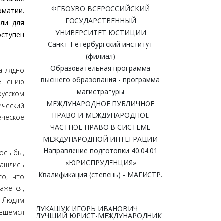
ФГБОУВО ВСЕРОССИЙСКИЙ
оматии.
ГОСУДАРСТВЕННЫЙ
ыли для
УНИВЕРСИТЕТ ЮСТИЦИИ
оступен
Санкт-Петербургский институт
(филиал)
Образовательная программа
лядно
высшего образования - программа
решению
магистратуры
усском
МЕЖДУНАРОДНОЕ ПУБЛИЧНОЕ
ический
ПРАВО И МЕЖДУНАРОДНОЕ
еческое
ЧАСТНОЕ ПРАВО В СИСТЕМЕ
МЕЖДУНАРОДНОЙ ИНТЕГРАЦИИ
Направление подготовки 40.04.01
ось бы,
«ЮРИСПРУДЕНЦИЯ»
ашлись
Квалификация (степень) - МАГИСТР.
то, что
ажется,
. Людям
ЛУКАШУК ИГОРЬ ИВАНОВИЧ
ившемся
ЛУЧШИЙ ЮРИСТ-МЕЖДУНАРОДНИК