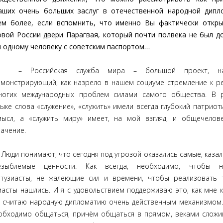
аших очень больших заслуг в отечественной народной дипл
ем более, если вспомнить, что именно Вы фактически откр
овой России двери Парагвая, который почти полвека не был д
и одному человеку c cоветским паспортом…
 Российская служба мира – большой проект, наг
емонстрирующий, как назрело в нашем социуме стремление к 
ногих международных проблем силами самого общества. В р
зыке слова «служение», «служить» имели всегда глубокий патриот
мысл, а «служить миру» имеет, на мой взгляд, и общечелов
начение.
юди понимают, что сегодня под угрозой оказались самые, казал
езыблемые ценности. Как всегда, необходимо, чтобы н
нтузиасты, не жалеющие сил и времени, чтобы реализовать 
асты нашлись. И я с удовольствием поддерживаю это, как мне к
о считаю народную дипломатию очень действенным механизмом
обходимо общаться, причём общаться в прямом, веками слож