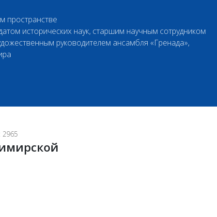
ом пространстве
идатом исторических наук, старшим научным сотрудником
удожественным руководителем ансамбля «Гренада»,
ира
 2965
димирской