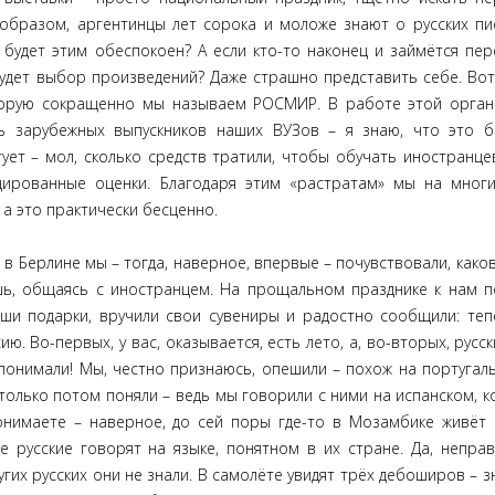
м образом, аргентинцы лет сорока и моложе знают о русских пи
 будет этим обеспокоен? А если кто-то наконец и займётся пе
 будет выбор произведений? Даже страшно представить себе. Вот
оторую сокращенно мы называем РОСМИР. В работе этой орган
ь зарубежных выпускников наших ВУЗов – я знаю, что это 
тует – мол, сколько средств тратили, чтобы обучать иностранце
ированные оценки. Благодаря этим «растратам» мы на мног
 а это практически бесценно.
 Берлине мы – тогда, наверное, впервые – почувствовали, како
шь, общаясь с иностранцем. На прощальном празднике к нам 
ши подарки, вручили свои сувениры и радостно сообщили: те
. Во-первых, у вас, оказывается, есть лето, а, во-вторых, русск
понимали! Мы, честно признаюсь, опешили – похож на португаль
только потом поняли – ведь мы говорили с ними на испанском, 
онимаете – наверное, до сей поры где-то в Мозамбике живёт
е русские говорят на языке, понятном в их стране. Да, непра
гих русских они не знали. В самолёте увидят трёх дебоширов – зн