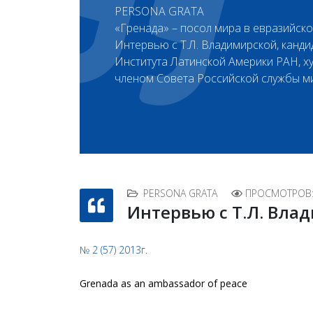
PERSONA GRATA
«Гренада» – посол мира в евразийск
Интервью с Т.Л. Владимирской, канд
Института Латинской Америки РАН, х
членом Совета Российской службы м
PERSONA GRATA
ПРОСМОТРОВ:
Интервью с Т.Л. Вла
№ 2 (57) 2013г.
Grenada as an ambassador of peace