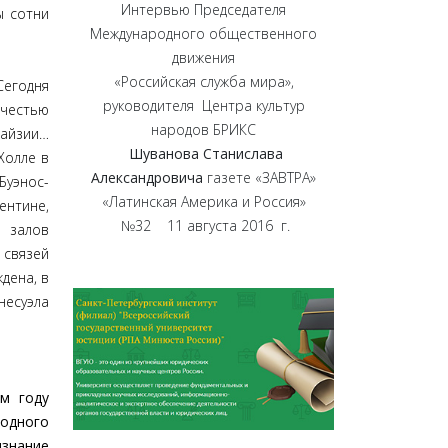
Интервью Председателя
ы сотни
Международного общественного
движения
«Российская служба мира»,
Сегодня
руководителя Центра культур
честью
народов БРИКС
лайзии…
Шуванова Станислава
Холле в
Александровича
газете «ЗАВТРА»
Буэнос-
«Латинская Америка и Россия»
ентине,
№32 11 августа 2016 г.
 залов
 связей
дена, в
несуэла
м году
одного
знание