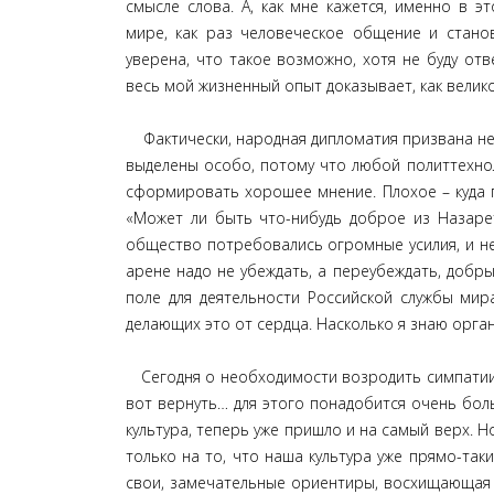
смысле слова. А, как мне кажется, именно в 
мире, как раз человеческое общение и стано
уверена, что такое возможно, хотя не буду от
весь мой жизненный опыт доказывает, как велик
Фактически, народная дипломатия призвана не
выделены особо, потому что любой политтехноло
сформировать хорошее мнение. Плохое – куда пр
«Может ли быть что-нибудь доброе из Назаре
общество потребовались огромные усилия, и н
арене надо не убеждать, а переубеждать, добры
поле для деятельности Российской службы мир
делающих это от сердца. Насколько я знаю орга
Сегодня о необходимости возродить симпатии к 
вот вернуть… для этого понадобится очень боль
культура, теперь уже пришло и на самый верх. 
только на то, что наша культура уже прямо-таки
свои, замечательные ориентиры, восхищающая в