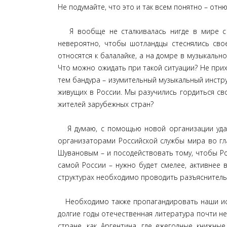
Не подумайте, что это и так всем понятно – отню
Я вообще не сталкивалась нигде в мире с с
невероятно, чтобы шотландцы стеснялись свое
относятся к балалайке, а на домре в музыкальн
Что можно ожидать при такой ситуации? Не прихо
тем бандура – изумительный музыкальный инстру
живущих в России. Мы разучились гордиться сво
жителей зарубежных стран?
Я думаю, с помощью новой организации удаст
организаторами Российской службы мира во гл
Шувановым – и посодействовать тому, чтобы Рос
самой России – нужно будет смелее, активнее 
структурах необходимо проводить разъяснительн
Необходимо также пропагандировать наши ист
долгие годы отечественная литература почти н
стране, как Аргентина, где ежегодные книжны