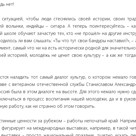
дь нет!
итуацией, чтобы люди стеснялись своей истории, своих тра
й волынки, индийцы – ситара. А теперь поинтересуйтесь – ка
ой школе обучают зачастую тех, кто «не прошёл» на другие инстр
дилось ли вам слышать: «Ты что тут свои бандуры наставил?», – 
мент, самый что ни на есть исторически родной для значительно
ей историей, молодёжь не ценит свою культуру – а как же тогда
ся наладить тот самый диалог культур, о котором немало го
аве с ветераном отечественной службы Станиславом Александ
сия была в этом диалоге на высоте. Для этого немало нужно сд
включаться в процесс воспитания нашей молодёжи, да и в руко
ую работу, как ни странно об этом говорить.
инные ценности за рубежом – работы непочатый край. Наприм
е фигурирует на международных выставках, например, в такой ч
е выставки – просто национальный праздник, тщетно искать п