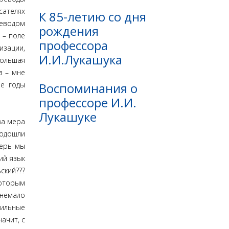
сателях
К 85-летию со дня
реводом
рождения
 – поле
профессора
изации,
И.И.Лукашука
большая
в – мне
Воспоминания о
ие годы
профессоре И.И.
Лукашуке
ва мера
подошли
перь мы
ий язык
ский???
которым
 немало
вильные
ачит, с