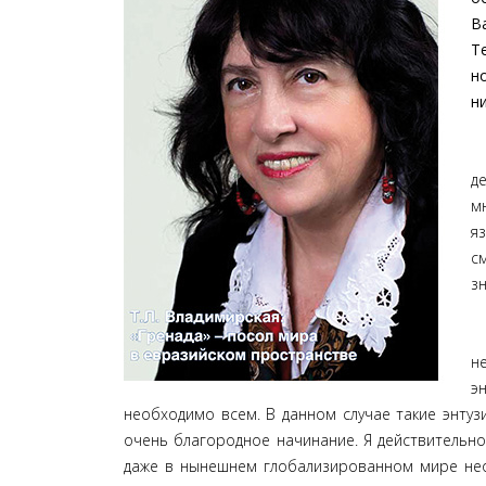
В
Т
н
н
–
д
м
я
с
з
Л
н
э
необходимо всем. В данном случае такие энтузи
очень благородное начинание. Я действительн
даже в нынешнем глобализированном мире не