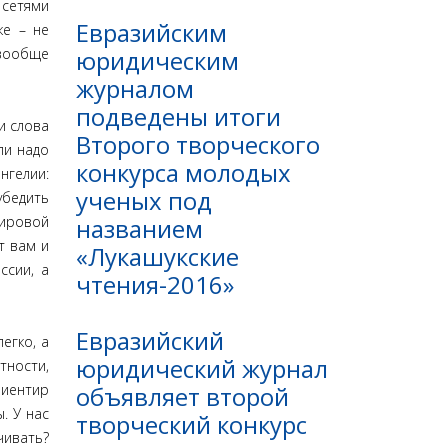
 сетями
Евразийским
ке – не
юридическим
 вообще
журналом
подведены итоги
и слова
Второго творческого
ли надо
конкурса молодых
нгелии:
ученых под
убедить
названием
мировой
т вам и
«Лукашукские
ссии, а
чтения-2016»
Евразийский
егко, а
юридический журнал
тности,
объявляет второй
риентир
. У нас
творческий конкурс
чивать?