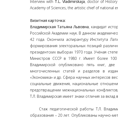
Interview with
T.L. Vladimirskaja
, doctor of History
Academy of Sciences, the artistic chief of nationa
Визитная карточка:
Владимирская Татьяна Львовна
, кандидат исто
Российской Академии наук. В данном академичес
42 года. Окончила аспирантуру Института Лат
формирования электоральных позиций различны
президентских выборах 1970 года. Учёная сте
Министров СССР в 1980 г. Имеет более 100 п
Владимирской опубликовано пять книг, две
многочисленных статей и разделов в издани
«Экономика» и др. Сфера научных интересов ве
социальные движения, национальные отношени
предотвращении межнациональных конфликтов, 
Т.Л. Владимирская имеет знаки отличия за вклад
Стаж педагогической работы Т.Л. Владимир
образования – 20 лет. Опубликованы научно-ме