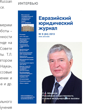
 Russian
ИНТЕРВЬЮ
ce.
Америки
аботы –
енности
енде на
 Совете
ы. Т.Л.
втором
Наука»,
ассовые
шении и
а и др.
льного
бучения