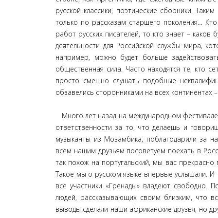
русской классики, поэтические сборники. Таки
только по рассказам старшего поколения… Кто
работ русских писателей, то кто знает – каков
деятельности для Российской службы мира, к
например, можно будет больше задействоват
общественная сила. Часто находятся те, кто се
просто смешно слушать подобные неквалифиц
обзавелись сторонниками на всех континентах –
Много лет назад на международном фестивале в
ответственности за то, что делаешь и говори
музыканты из Мозамбика, поблагодарили за на
всем нашим друзьям посоветуем поехать в Россию
так похож на португальский, мы вас прекрасно 
Такое мы о русском языке впервые услышали. И 
все участники «Гренады» владеют свободно. П
людей, рассказывающих своим близким, что вс
выводы сделали наши африканские друзья, но дру