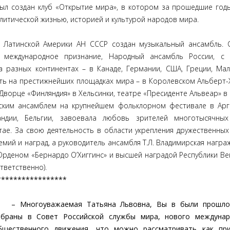
 был создан клуб «Открытие мира», в котором за прошедшие год
литической жизнью, историей и культурой народов мира.
 Латинской Америки АН СССР создан музыкальный ансамбль. 
е международное признание, Народный ансамбль России, с 
 разных континентах – в Канаде, Германии, США, Греции, Ма
ать на престижнейших площадках мира – в Королевском Альберт-
Дворце «Финляндия» в Хельсинки, театре «Пресиденте Альвеар» в 
сским ансамблем на крупнейшем фольклорном фестивале в Арг
ндии, Бельгии, завоевала любовь зрителей многотысячных
ае. За свою деятельность в области укрепления дружественных
мий и наград, а руководитель ансамбля Т.Л. Владимирская награж
Орденом «Бернардо О’Хиггинс» и высшей наградой Республики Ве
ответственно).
*****************
– Многоуважаемая Татьяна Львовна, Вы в были прошло
збраны в Совет Российской службы мира, нового междунар
бщественного движения, что можно рассматривать как при