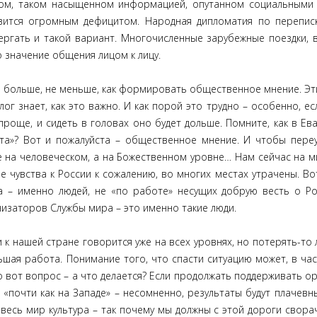
этом, таком насыщенном информацией, опутанном социальными
вится огромным дефицитом. Народная дипломатия по перепис
вергать и такой вариант. Многочисленные зарубежные поездки,
о значение общения лицом к лицу.
 больше, не меньше, как формировать общественное мнение. Эт
г знает, как это важно. И как порой это трудно – особенно, ес
още, и сидеть в головах оно будет дольше. Помните, как в Ева
та»? Вот и пожалуйста – общественное мнение. И чтобы пере
е на человеческом, а на Божественном уровне… Нам сейчас на 
е чувства к России к сожалению, во многих местах утрачены. Во
а – именно людей, не «по работе» несущих добрую весть о Ро
низаторов Службы мира – это именно такие люди.
нашей стране говорится уже на всех уровнях, но потерять-то л
шая работа. Понимание того, что спасти ситуацию может, в час
Но вот вопрос – а что делается? Если продолжать поддерживать о
 «почти как на Западе» – несомненно, результаты будут плачевны
есь мир культура – так почему мы должны с этой дороги свора