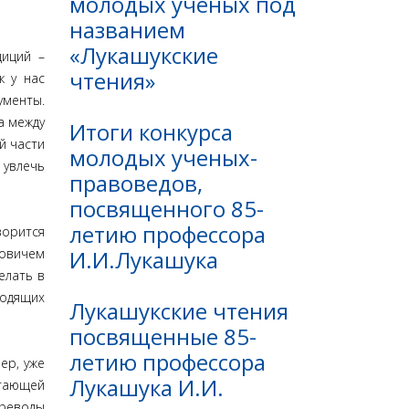
молодых ученых под
названием
«Лукашукские
диций –
чтения»
к у нас
ументы.
а между
Итоги конкурса
й части
молодых ученых-
 увлечь
правоведов,
посвященного 85-
летию профессора
ворится
И.И.Лукашука
ровичем
елать в
водящих
Лукашукские чтения
посвященные 85-
летию профессора
ер, уже
Лукашука И.И.
итающей
ереводы