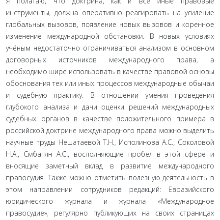
Я полагаю, что доктрина, как и все иные правовые
инструменты, должна оперативно реагировать на усиление
глобальных вызовов, появление новых вызовов и коренное
изменение международной обстановки. В новых условиях
учёным недостаточно ограничиваться анализом в основном
договорных источников международного права, а
необходимо шире использовать в качестве правовой основы
обоснования тех или иных процессов международные обычаи
и судебную практику. В отношении умения проведения
глубокого анализа и дачи оценки решений международных
судебных органов в качестве положительного примера в
российской доктрине международного права можно выделить
научные труды Нешатаевой Т.Н., Исполинова А.С., Соколовой
Н.А., Смбатян А.С., восполняющие пробел в этой сфере и
вносящие заметный вклад в развитие международного
правосудия. Также можно отметить полезную деятельность в
этом направлении сотрудников редакций: Евразийского
юридического журнала и журнала «Международное
правосудие», регулярно публикующих на своих страницах