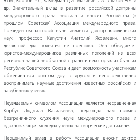
Ю.М., Бобров Р.Л., Фельдман Д.И., Малинин С.А., Ушаков Н.А. и
др. Значительный вклад в развитие российской доктрины
международного права вносила и вносит Российская (в
прошлом Советская) Ассоциация международного права,
Президентом которой ныне является доктор юридических
наук, профессор Капустин Анатолий Яковлевич, много
делающий для поднятия её престижа. Она объединяет
юристов-международников различных поколений из всех
регионов нашей необъятной страны и некоторых из бывших
Республик Советского Союза и дает возможность участникам
обмениваться опытом друг с другом и непосредственно
воспринимать научные достижения известных российских и
зарубежных ученых.
Неувядаемым символом Ассоциации является несравненная
Корбут Людмила Васильевна, подающая нам пример
безграничного служения науке международного права и
вдохновляющая молодых ученых на творческие достижения.
Неоценимый вклад в работу Ассоциации вносит доктор