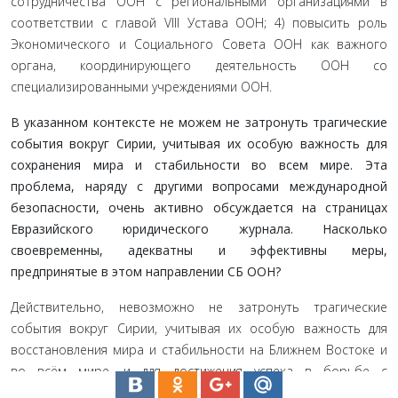
сотрудничества ООН с региональными организациями в
соответствии с главой VIII Устава ООН; 4) повысить роль
Экономического и Социального Совета ООН как важного
органа, координирующего деятельность ООН со
специализированными учреждениями ООН.
В указанном контексте не можем не затронуть трагические
события вокруг Сирии, учитывая их особую важность для
сохранения мира и стабильности во всем мире. Эта
проблема, наряду с другими вопросами международной
безопасности, очень активно обсуждается на страницах
Евразийского юридического журнала. Насколько
своевременны, адекватны и эффективны меры,
предпринятые в этом направлении СБ ООН?
Действительно, невозможно не затронуть трагические
события вокруг Сирии, учитывая их особую важность для
восстановления мира и стабильности на Ближнем Востоке и
во всём мире, и для достижения успеха в борьбе с
международным терроризмом. Следует приветствовать тот