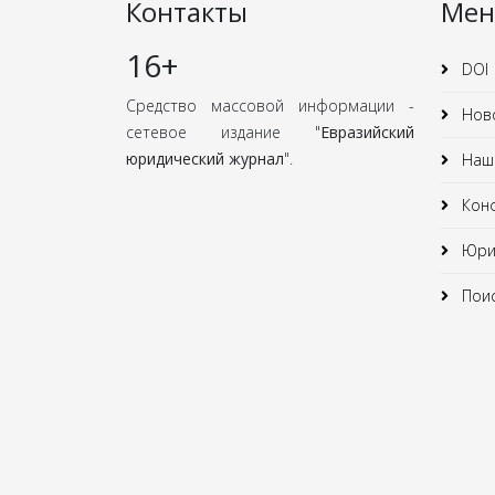
Контакты
Ме
16+
DOI
Средство массовой информации -
Нов
сетевое издание "
Евразийский
юридический журнал
".
Наши
Кон
Юрид
Поис