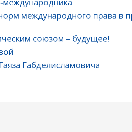
а-международника
 норм международного права в п
ическим союзом – будущее!
овой
 Гаяза Габделисламовича