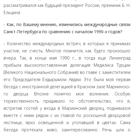
рассматривал­ся как будущий президент России, преемник Б. Н.
Ельцина.
- Как, по Вашему мнению, изменились международ­ные связи
Санкт-Петербурга по сравнению с началом 1990-х годов?
- Количество международных встреч, в которых я при­нимал
участие, не счесть. Многое помнится, как будто про­изошло
вчера. Так, в конце мая 1990 г., в тогда еще Ленинград
прибыла высокопоставленная делегация Меджлиса Турции
(Великого Национального Собрания) во главе с заместителем
его Председателя Елдырымом Авджи. Это была моя первая
беседа с иностранной делегацией в Красном зале Мариинско­
го дворца. Вполне понятно мое волнение. Особую
торжествен­ность придавало то обстоятельство, что я,
встретив гостей у входа в Мариинский дворец, поднимался
вместе с ними рядом с их главой по роскошной дворцовой
лестнице, ярко освещен­ной и утопавшей в цветах. Сама
беседа протекала живо, заин­тересованно. Речь шла о