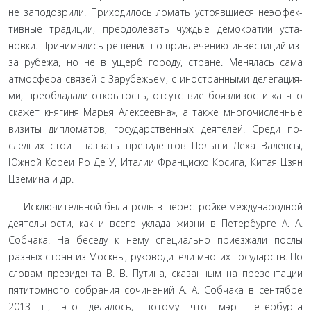
не заподозрили. Приходилось ломать устоявшиеся неэффек­
тивные традиции, преодолевать чуждые демократии уста­
новки. Принимались решения по привлечению инвестиций из-
за рубежа, но не в ущерб городу, стране. Менялась сама
атмосфера связей с Зарубежьем, с иностранными делегация­
ми, преобладали открытость, отсутствие боязливости «а что
скажет княгиня Марья Алексеевна», а также многочисленные
визиты дипломатов, государственных деятелей. Среди по­
следних стоит назвать президентов Польши Леха Валенсы,
Южной Кореи Ро Де У, Италии Франциско Косига, Китая Цзян
Цземина и др.
Исключительной была роль в перестройке междуна­родной
деятельности, как и всего уклада жизни в Петербурге А. А.
Собчака. На беседу к нему специально приезжали послы
разных стран из Москвы, руководители многих государств. По
словам президента В. В. Путина, сказанным на презентации
пятитомного собрания сочинений А. А. Собчака в сентябре
2013 г., это делалось, потому что мэр Петербурга