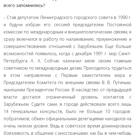
всего запомнились?
- Став депутатом Ленинградского городского совета в 1990 г.
и будучи избран его сессией председателем Постоян­ной
комиссии по международным и внешнеполитическим связям, я
сразу включился в работу по налаживанию, при­умножению и
совершенствованию отношений с Зарубежьем. Еще больше
возможностей появилось, когда с декабря 1991 г. мэр Санкт-
Петербурга А. А. Собчак назначил меня своим главным
советником по международным делам. Приходи­лось трудиться
в этом направлении с Первым заместителем мэра и
Председателем Комитета по внешним связям В. В. Пу­тиным,
нынешним Президентом России. В наследство от пре­дыдущей
власти достался ограниченный уровень контактов с
Зарубежьем. Судите сами, в городе действовали всего лишь
14 генеральных консульств, было не больше 10 городов-
побратимов, обмен официальными делегациями находился на
очень низком уровне. Ведь в советское время доминировала
боязливость в общении с иностранцами: как бы в чем-нибудь