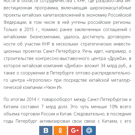
ности в области сотрудничества с КНР, где разработана ин­
вестиционная программа, включающая широкомасштабные
проекты китайских капиталовложений в экономику Россий­ской
Федерации, в том числе в ней учтены российские регио­ны.
Только в 2015 г., помимо ранее заключенных соглашений с
китайскими бизнесменами, удалось достигнуть договорен­
ности об участии КНР в нескольких стратегических инвести­
ционных проектах Санкт-Петербурга. Речь идет, например, о
строительстве конгрессно-выставочного центра «Дружба», в
которое китайская компания «Дунбао» вложит 34 млрд руб., а
также о сооружении в Петербурге оптово-распределительно­
го центра «Агрополис» при посредстве китайской металлур­
гической компании «Чжэн И».
По итогам 2014 г. товарооборот между Санкт-Петербургом и
Китаем составил 7 млрд долл. Это чуть меньше 10% всего
объема торговли России и Китая. Следовательно, в последние
годы Петербург активизировал свои связи с Китаем, с его
горо­дами - Шанхаем, Циндао, провинцией Гуандун.