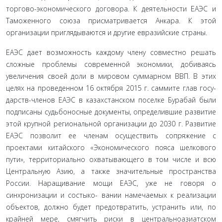
торгово-эконо­мического договора. К деятельности ЕАЭС и
Таможенного со­юза присматривается Анкара. К этой
организации пригляды­ваются и другие евразийские страны.
ЕАЭС дает возможность каждому члену совместно ре­шать
сложные проблемы современной экономики, добиваясь
увеличения своей доли в мировом суммарном ВВП. В этих
целях на проведенном 16 октября 2015 г. саммите глав госу­
дарств-членов ЕАЭС в казахстанском поселке Бурабай были
подписаны судьбоносные документы, определившие развитие
этой крупной региональной организации до 2030 г. Развитие
ЕАЭС позволит ее членам осуществить сопряжение с
проекта­ми китайского «Экономического пояса шелкового
пути», тер­риториально охватывающего в том числе и всю
Центральную Азию, а также значительные пространства
России. Наращива­ние мощи ЕАЭС, уже не говоря о
синхронизации и состыко- вании намечаемых к реализации
объектов, должно будет пре­дотвратить, устранить или, по
крайней мере, смягчить риски в центральноазиатском