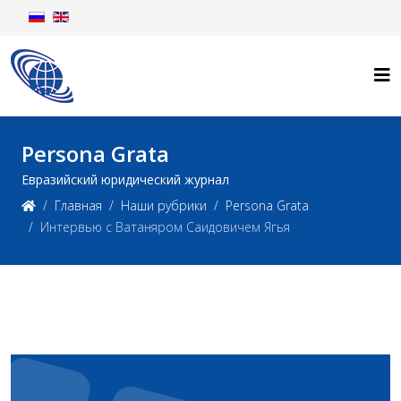
Persona Grata
Евразийский юридический журнал
Главная
Наши рубрики
Persona Grata
Интервью с Ватаняром Саидовичем Ягья