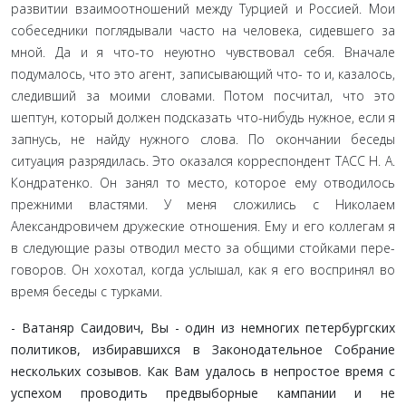
развитии взаимоотношений между Турцией и Россией. Мои
собеседники поглядывали часто на человека, сидевшего за
мной. Да и я что-то неуютно чувствовал себя. Вначале
подумалось, что это агент, записывающий что- то и, казалось,
следивший за моими словами. Потом посчитал, что это
шептун, который должен подсказать что-нибудь нуж­ное, если я
запнусь, не найду нужного слова. По окончании беседы
ситуация разрядилась. Это оказался корреспондент ТАСС Н. А.
Кондратенко. Он занял то место, которое ему от­водилось
прежними властями. У меня сложились с Николаем
Александровичем дружеские отношения. Ему и его коллегам я
в следующие разы отводил место за общими стойками пере­
говоров. Он хохотал, когда услышал, как я его воспринял во
время беседы с турками.
- Ватаняр Саидович, Вы - один из немногих петер­бургских
политиков, избиравшихся в Законодательное Собрание
нескольких созывов. Как Вам удалось в непро­стое время с
успехом проводить предвыборные кампании и не