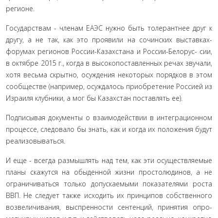
регионе.
Государствам - членам ЕАЭС нужно быть толерантнее друг к
другу, а не так, как это проявили на сочинских выстав­ках-
форумах регионов России-Казахстана и России-Белорус- сии,
в октябре 2015 г., когда в высокопоставленных речах зву­чали,
хотя весьма скрытно, осуждения некоторых порядков в этом
сообществе (например, осуждалось приобретение Росси­ей из
Израиля клубники, а мог бы Казахстан поставлять ее).
Подписывая документы о взаимодействии в интеграци­онном
процессе, следовало бы знать, как и когда их положе­ния будут
реализовываться.
И еще - всегда размышлять над тем, как эти осуществля­емые
планы скажутся на обыденной жизни простолюдинов, а не
ограничиваться только допускаемыми показателями роста
ВВП. Не следует также исходить их принципов собственного
возвеличивания, выспренности сентенций, принятия опро­