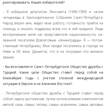
разочаровывать Ваших избирателей?
- Я избирался депутатом Ленсовета (1990-1993) и затем
четырежды в Законодательное Собрание Санкт-Петербурга.
Народ верил мне, видел мою работу, готовность прийти на
помощь и оказать поддержку всем, кто в ней нуждался. Люди
воспринимали меня как представителя национальности, на­
званной писателем Довлатовым «ленинградцы». Я — потом­
ственный петербуржец. Мои предки поселились в городе на
Неве в XIX веке. Думается, что я не посрамил это великое
звание.
- Вы возглавляете Санкт-Петербургское Общество дружбы с
Турцией. Какие цели Общество ставит перед со­бой на
ближайшие годы с учетом сложной международ­ной
ситуации в Европе и на Ближнем Востоке?
- Петербургское общество дружбы с Турцией ставит пе­ред
собой задачу достижения, путем использования компо­нентов
мягкой силы, самых теплых, самых искренних, самых деловых