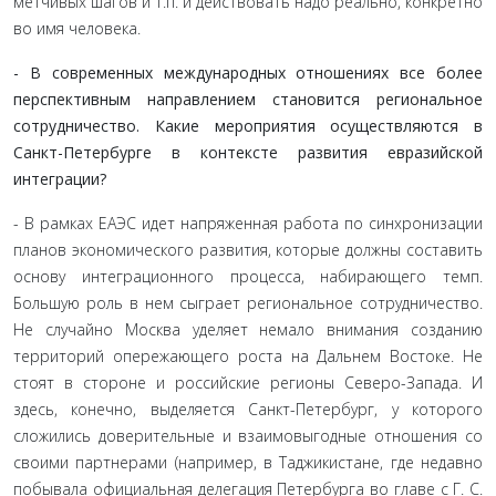
метчивых шагов и т.п. и действовать надо реально, конкретно
во имя человека.
- В современных международных отношениях все бо­лее
перспективным направлением становится региональ­ное
сотрудничество. Какие мероприятия осуществляют­ся в
Санкт-Петербурге в контексте развития евразийской
интеграции?
- В рамках ЕАЭС идет напряженная работа по синхро­низации
планов экономического развития, которые должны составить
основу интеграционного процесса, набирающего темп.
Большую роль в нем сыграет региональное сотрудниче­ство.
Не случайно Москва уделяет немало внимания созданию
территорий опережающего роста на Дальнем Востоке. Не
сто­ят в стороне и российские регионы Северо-Запада. И
здесь, конечно, выделяется Санкт-Петербург, у которого
сложились доверительные и взаимовыгодные отношения со
своими пар­тнерами (например, в Таджикистане, где недавно
побывала официальная делегация Петербурга во главе с Г. С.