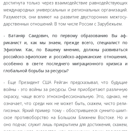
достигнута только через взаимодействие равнодействующих
международных универсальных и региональных организаций.
Разумеется, они влияют на развитие двусторонних межгосу­
дарственных отношений. В том числе России с Зарубежьем.
- Ватаняр Саидович, по первому образованию Вы аф­
риканист и, как мы знаем, прежде всего, специалист по
Эфиопии. Как, по Вашему мнению, должны развиваться
российско-эфиопские и российско-африканские отноше­ния,
особенно в свете последнего миграционного кризиса и
глобальной борьбы за ресурсы?
- Еще Президент США Рейган предсказывал, что буду­щие
войны - это войны за ресурсы. Они приобретают различ­ную
окраску, чаще всего этноконфессиональную. Это, однако, не
означает, что среди них не может быть, скажем, чисто рели­
гиозных. Яркий пример тому - обострившееся суннито-шиит-
ское противоборство на Большом Ближнем Востоке. Но и
оно подчас служит лишь прикрытием для достижения, скажем,