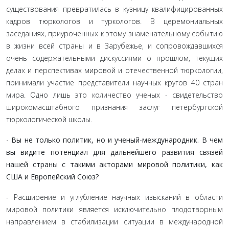
существования превратилась в кузницу квалифицированных
кадров тюрколо­гов и туркологов. В церемониальных
заседаниях, приурочен­ных к этому знаменательному событию
в жизни всей страны и в Зарубежье, и сопровождавшихся
очень содержательны­ми дискуссиями о прошлом, текущих
делах и перспективах мировой и отечественной тюркологии,
принимали участие представители научных кругов 40 стран
мира. Одно лишь это количество ученых - свидетельство
широкомасштабного при­знания заслуг петербургской
тюркологической школы.
- Вы не только политик, но и ученый-международ­ник. В чем
вы видите потенциал для дальнейшего разви­тия связей
нашей страны с такими акторами мировой по­литики, как
США и Европейский Союз?
- Расширение и углубление научных изысканий в области
мировой политики является исключительно плодотворным
направлением в стабилизации ситуации в международной