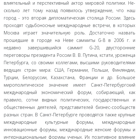
влиятельный и перспективный актор мировой политики. Не­
сколько лет тому назад появилось утверждение, что наш
город - это вторая дипломатическая столица России. Здесь
прохо­дят судьбоносные международные встречи, в которых
Москва играет значительную роль. Достаточно назвать
прошедшие в городе на Неве саммиты G-8 в 2006 г. и
недавно завершивший­ся саммит G-20, двусторонние
переговоры президента России В. В. Путина, кстати, уроженца
Петербурга, со своими колле­гами, высшими руководителями
ведущих стран мира: США, Германии, Польши, Финляндии,
Турции, Белоруссии, Казах­стана, Франции и др. Большое
мирополитическое значение имеет Санкт-Петербургский
международный экономический форум, собирающий, как
правило, сотни видных политиче­ских, государственных и
общественных деятелей, представите­лей бизнес-сообществ
разных стран. В Санкт-Петербурге про­водятся также крупные
международные культурные форумы, международные
инновационные форумы, международные женские форумы и
интернациональные форумы ученых. Их позитивное влияние