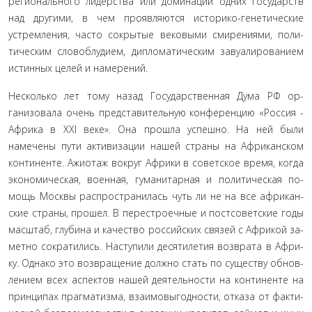
регионального лидерства или доминации одних государств
над другими, в чем проявляются историко-генетические
устремления, часто сокрытые вековыми смирениями, поли­
тическим словоблудием, дипломатическим завуалированием
истинных целей и намерений.
Несколько лет тому назад Государственная Дума РФ ор­
ганизовала очень представительную конференцию «Россия -
Африка в XXI веке». Она прошла успешно. На ней были
намечены пути активизации нашей страны на Африканском
континенте. Ажиотаж вокруг Африки в советское время, ког­да
экономическая, военная, гуманитарная и политическая по­
мощь Москвы распространилась чуть ли не на все африкан­
ские страны, прошел. В перестроечные и постсоветские годы
масштаб, глубина и качество российских связей с Африкой за­
метно сократились. Наступили десятилетия возврата в Афри­
ку. Однако это возвращение должно стать по существу обнов­
лением всех аспектов нашей деятельности на континенте на
принципах прагматизма, взаимовыгодности, отказа от факти­