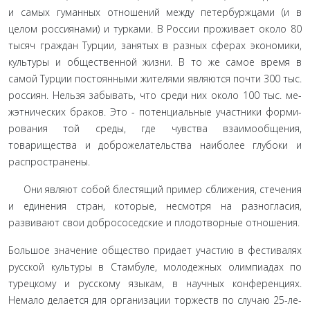
и самых гуманных отношений между петербуржца­ми (и в
целом россиянами) и турками. В России проживает около 80
тысяч граждан Турции, занятых в разных сферах эко­номики,
культуры и общественной жизни. В то же самое вре­мя в
самой Турции постоянными жителями являются почти 300 тыс.
россиян. Нельзя забывать, что среди них около 100 тыс. ме­
жэтнических браков. Это - потенциальные участники форми­
рования той среды, где чувства взаимообщения,
товарищества и доброжелательства наиболее глубоки и
распространены.
Они являют собой блестящий пример сближения, стечения
и единения стран, которые, несмотря на разногласия,
развивают свои добрососедские и плодотворные отношения.
Большое значение общество придает участию в фестива­лях
русской культуры в Стамбуле, молодежных олимпиадах по
турецкому и русскому языкам, в научных конференциях.
Немало делается для организации торжеств по случаю 25-ле­