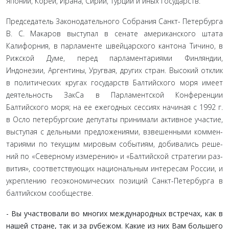
Японии, Кореи, Ирана, Сирии, Турции и иных государств.
Председатель Законодательного Собрания Санкт- Петербурга
В. С. Макаров выступал в сенате американского штата
Калифорния, в парламенте швейцарского кантона Ти­чино, в
Рижской Думе, перед парламентариями Финляндии,
Индонезии, Аргентины, Уругвая, других стран. Высокий от­клик
в политических кругах государств Балтийского моря имеет
деятельность ЗакСа в Парламентской Конференции
Балтийского моря; на ее ежегодных сессиях начиная с 1992 г.
в Осло петербургские депутаты принимали активное участие,
выступая с дельными предложениями, взвешенными коммен­
тариями по текущим мировым событиям, добивались реше­
ний по «Северному измерению» и «Балтийской стратегии раз­
вития», соответствующих национальным интересам России, и
укреплению геоэкономических позиций Санкт-Петербурга в
балтийском сообществе.
- Вы участвовали во многих международных встре­чах, как в
нашей стране, так и за рубежом. Какие из них Вам большего