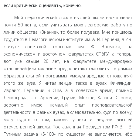
если критически оценивать, конечно.
- Мой педагогический стаж в высшей школе насчитыва­ет
почти 50 лет а, если учитывать мою лекторскую работу по
линии общества «Знание», то более полувека. Мне пришлось
трудиться в Педагогическом институте им. А. И. Герцена, в Ин­
ституте советской торговли им. Ф. Энгельса, на
экономическом и восточном факультетах СПбГУ, а теперь,
вот уже свыше 20 лет, на факультете международных
отношений (или как ныне предпочитают глаголить - в рамках
образовательной про­граммы «международные отношения»)
этого же вуза. Я читал лекции также в вузах Финляндии,
Израиля, Германии и США, а в советское время, помимо
Ленинграда, - в Армении, Грузии, Москве, Казани. Словом,
вероятно, имею немалый опыт пре­подавательской
деятельности в разных вузах, а следовательно, судя по всему,
могу судить о том, каковы успехи и неудачи высшей
отечественной школы. Поставленная Президентом РФ В. В.
Путиным задача «5-100» по существу не выполняется, ибо