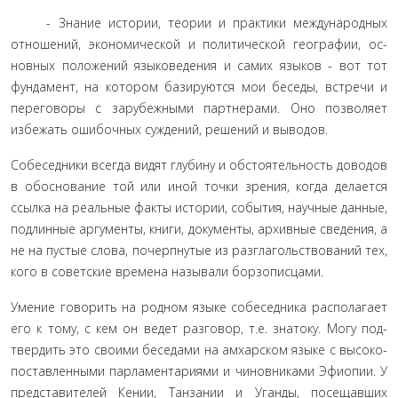
- Знание истории, теории и практики международных
отношений, экономической и политической географии, ос­
новных положений языковедения и самих языков - вот тот
фундамент, на котором базируются мои беседы, встречи и
переговоры с зарубежными партнерами. Оно позволяет
избе­жать ошибочных суждений, решений и выводов.
Собеседники всегда видят глубину и обстоятельность до­водов
в обоснование той или иной точки зрения, когда делается
ссылка на реальные факты истории, события, научные данные,
подлинные аргументы, книги, документы, архивные сведения, а
не на пустые слова, почерпнутые из разглагольствований тех,
кого в советские времена называли борзописцами.
Умение говорить на родном языке собеседника распола­гает
его к тому, с кем он ведет разговор, т.е. знатоку. Могу под­
твердить это своими беседами на амхарском языке с высоко­
поставленными парламентариями и чиновниками Эфиопии. У
представителей Кении, Танзании и Уганды, посещавших