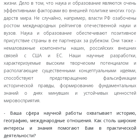
жизни. Дело в том, что наука и образование являются очень
эффективными факторами во внешней политике многих госу­
дарств мира. Не случайно, например, власти РФ озабочены
ро­стом международных рейтингов отечественной науки и
вузов. Наука и образование обеспечивают позитивное
присутствие страны в ее партнерах за рубежом. Они также -
немаловаж­ные компоненты наших, российских внешних
связей с США и ЕС. Наши научные разработки,
характеризуемые высоким творческим потенциалом и
располагающие существенными концептуальными идеями,
способствуют предотвращению фальсификации
исторической правды, формированию фун­даментальных
знаний о днях минувших и устойчивых ценно­стей
мировосприятия.
- Ваша сфера научной работы охватывает историю,
географию, международные отношения. Как столь ши­рокие
интересы и знания помогают Вам в практической
деятельности?