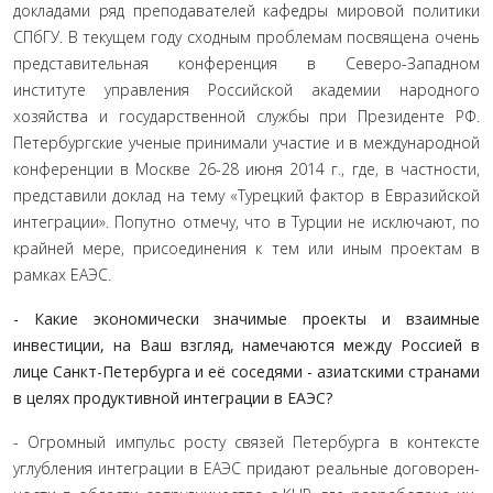
докладами ряд преподавателей кафедры мировой политики
СПбГУ. В текущем году сходным проблемам посвящена очень
представительная конференция в Северо-Западном
институте управления Российской академии народного
хозяйства и госу­дарственной службы при Президенте РФ.
Петербургские уче­ные принимали участие и в международной
конференции в Москве 26-28 июня 2014 г., где, в частности,
представили доклад на тему «Турецкий фактор в Евразийской
интеграции». По­путно отмечу, что в Турции не исключают, по
крайней мере, присоединения к тем или иным проектам в
рамках ЕАЭС.
- Какие экономически значимые проекты и взаим­ные
инвестиции, на Ваш взгляд, намечаются между Рос­сией в
лице Санкт-Петербурга и её соседями - азиатскими странами
в целях продуктивной интеграции в ЕАЭС?
- Огромный импульс росту связей Петербурга в контексте
углубления интеграции в ЕАЭС придают реальные договорен­