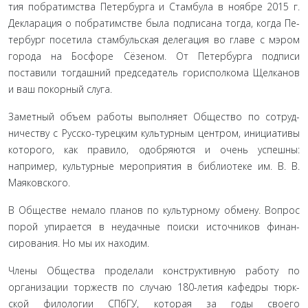
тия побратимства Петербурга и Стамбула в ноябре 2015 г.
Декларация о побратимстве была подписана тогда, когда Пе­
тербург посетила стамбульская делегация во главе с мэром
го­рода на Босфоре Сёзеном. От Петербурга подписи
поставили тогдашний председатель горисполкома Щелканов
и ваш по­корный слуга.
Заметный объем работы выполняет Общество по сотруд­
ничеству с Русско-турецким культурным центром, иници­ативы
которого, как правило, одобряются и очень успешны:
например, культурные мероприятия в библиотеке им. В. В.
Маяковского.
В Обществе немало планов по культурному обмену. Во­прос
порой упирается в неудачные поиски источников финан­
сирования. Но мы их находим.
Члены Общества проделали конструктивную работу по
организации торжеств по случаю 180-летия кафедры тюрк­
ской филологии СПбГУ, которая за годы своего