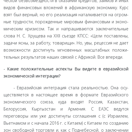
ческой безвозмездности в оказании кредитов, займов и иных
видов финансовых вложений в африканскую экономику. Курс
взят был верный, но его реализация наталкивается на огром­
ные трудности, порожденные мировым финансовым и эконо­
мическим кризисом. Так и напрашиваются заключительные
слова Н. С. Хрущева на XXII съезде КПСС: «Цели поставлены,
задачи ясны, за работу, товарищи». Но, увы, рецессия не дает
возможности достигнуть мгновенных масштабных положи­
тельных результатов наших связей с Африкой. Все впереди.
- Какие положительные аспекты Вы видите в евра­зийской
экономической интеграции?
- Евразийская интеграция стала реальностью. Она осу­
ществляется в настоящее время в формате Евразийского
эко­номического союза, куда входят Россия, Казахстан,
Белорус­сия, Кыргызстан и Армения. С ЕАЭС ведутся
переговоры или уже достигнуты соглашения с (с Израилем,
Вьетнамом и с на­чала 2016 г. с Китаем) с Китаем по созданию
зон свободной торговли и, как с Поднебесной, о заключении