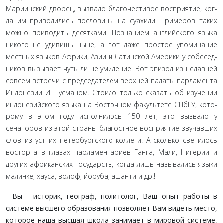
Мариинский дворец, вызвало благочестивое восприятие, ког­
да им приводились пословицы на суахили. Примеров таких
можно приводить десятками. Познанием английского языка
никого не удивишь ныне, а вот даже простое упоминание
мест­ных языков Африки, Азии и Латинской Америки у собесед­
ников вызывает чуть ли не умиление. Вот эпизод из недавней
совсем встречи с председателем верхней палаты парламента
Индонезии И. Гусманом. Стоило только сказать об изучении
индонезийского языка на Восточном факультете СПбГУ, кото­
рому в этом году исполнилось 150 лет, это вызвало у
сенаторов из этой страны благостное восприятие звучавших
слов из уст их петербургского коллеги. А сколько светилось
восторга в гла­зах парламентариев Ганга, Мали, Нигерии и
других африкан­ских государств, когда лишь назывались языки
малинке, хауса, волоф, йоруба, ашанти и др.!
- Вы - историк, географ, политолог, Ваш опыт рабо­ты в
системе высшего образования позволяет Вам видеть место,
которое наша высшая школа занимает в мировой системе,