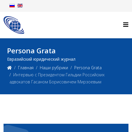
Persona Grata
Евразийский юридический журнал
Главная
Наши рубрики
Persona Grata
Интервью с Президентом Гильдии Российских
адвокатов Гасаном Борисовичем Мирзоевым