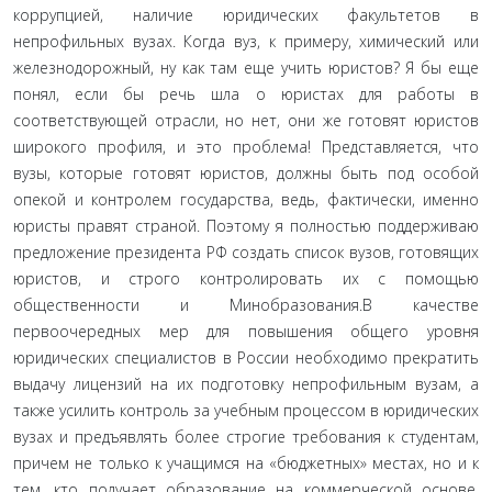
коррупцией, наличие юридических факультетов в
непрофильных вузах. Когда вуз, к примеру, химический или
железнодорожный, ну как там еще учить юристов? Я бы еще
понял, если бы речь шла о юристах для работы в
соответствующей отрасли, но нет, они же готовят юристов
широкого профиля, и это проблема! Представляется, что
вузы, которые готовят юристов, должны быть под особой
опекой и контролем государства, ведь, фактически, именно
юристы правят страной. Поэтому я полностью поддерживаю
предложение президента РФ создать список вузов, готовящих
юристов, и строго контролировать их с помощью
общественности и Минобразования.В качестве
первоочередных мер для повышения общего уровня
юридических специалистов в России необходимо прекратить
выдачу лицензий на их подготовку непрофильным вузам, а
также усилить контроль за учебным процессом в юридических
вузах и предъявлять более строгие требования к студентам,
причем не только к учащимся на «бюджетных» местах, но и к
тем, кто получает образование на коммерческой основе.