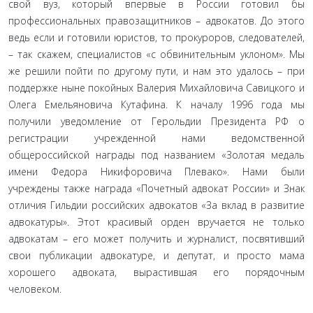
свой вуз, который впервые в России готовил бы
профессиональных правозащитников – адвокатов. До этого
ведь если и готовили юристов, то прокуроров, следователей,
– так скажем, специалистов «с обвинительным уклоном». Мы
же решили пойти по другому пути, и нам это удалось – при
поддержке ныне покойных Валерия Михайловича Савицкого и
Олега Емельяновича Кутафина. К началу 1996 года мы
получили уведомление от Герольдии Президента РФ о
регистрации учрежденной нами ведомственной
общероссийской награды под названием «Золотая медаль
имени Федора Никифоровича Плевако». Нами были
учреждены также награда «Почетный адвокат России» и Знак
отличия Гильдии российских адвокатов «За вклад в развитие
адвокатуры». Этот красивый орден вручается не только
адвокатам – его может получить и журналист, посвятивший
свои публикации адвокатуре, и депутат, и просто мама
хорошего адвоката, вырастившая его порядочным
человеком.