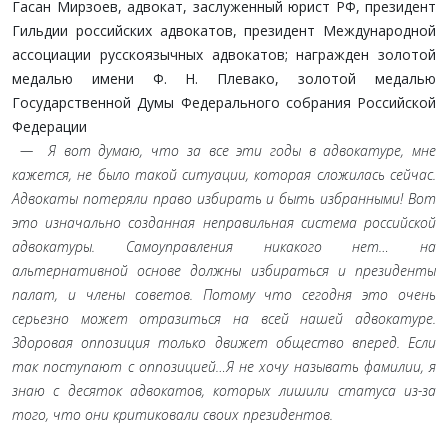
Гасан Мирзоев, адвокат, заслуженный юрист РФ, президент
Гильдии российских адвокатов, президент Международной
ассоциации русскоязычных адвокатов; награжден золотой
медалью имени Ф. Н. Плевако, золотой медалью
Государственной Думы Федерального собрания Российской
Федерации
— Я вот думаю, что за все эти годы в адвокатуре, мне
кажется, не было такой ситуации, которая сложилась сейчас.
Адвокаты потеряли право избирать и быть избранными! Вот
это изначально созданная неправильная система российской
адвокатуры. Самоуправления никакого нет… на
альтернативной основе должны избираться и президенты
палат, и члены советов. Потому что сегодня это очень
серьезно может отразиться на всей нашей адвокатуре.
Здоровая оппозиция только движет общество вперед. Если
так поступают с оппозицией…Я не хочу называть фамилии, я
знаю с десяток адвокатов, которых лишили статуса из-за
того, что они критиковали своих президентов.