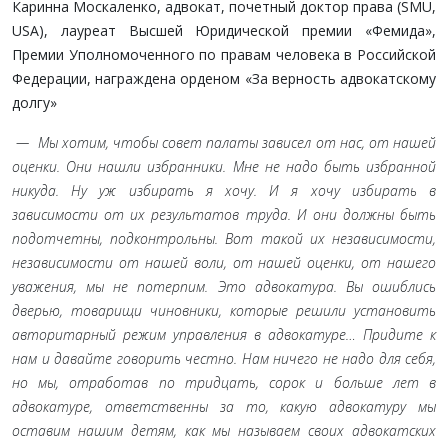
Каринна Москаленко, адвокат, почетный доктор права (SMU,
USA), лауреат Высшей Юридической премии «Фемида»,
Премии Уполномоченного по правам человека в Российской
Федерации, награждена орденом «За верность адвокатскому
долгу»
— Мы хотим, чтобы совет палаты зависел от нас, от нашей
оценки. Они нашли избранники. Мне не надо быть избранной
никуда. Ну уж избирать я хочу. И я хочу избирать в
зависимости от их результатов труда. И они должны быть
подотчетны, подконтрольны. Вот такой их независимости,
независимости от нашей воли, от нашей оценки, от нашего
уважения, мы не потерпим. Это адвокатура. Вы ошиблись
дверью, товарищи чиновники, которые решили установить
авторитарный режим управления в адвокатуре… Придите к
нам и давайте говорить честно. Нам ничего не надо для себя,
но мы, отработав по тридцать, сорок и больше лет в
адвокатуре, ответственны за то, какую адвокатуру мы
оставим нашим детям, как мы называем своих адвокатских