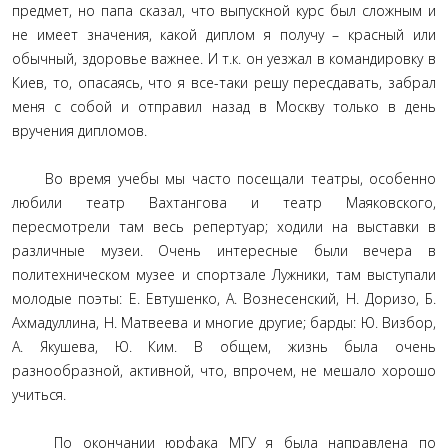
предмет, но папа сказал, что выпускной курс был сложным и
не имеет значения, какой диплом я получу – красный или
обычный, здоровье важнее. И т.к. он уезжал в командировку в
Киев, то, опасаясь, что я все-таки решу пересдавать, забрал
меня с собой и отправил назад в Москву только в день
вручения дипломов.
Во время учебы мы часто посещали театры, особенно
любили театр Вахтангова и театр Маяковского,
пересмотрели там весь репертуар; ходили на выставки в
различные музеи. Очень интересные были вечера в
политехническом музее и спортзале Лужники, там выступали
молодые поэты: Е. Евтушенко, А. Вознесенский, Н. Доризо, Б.
Ахмадуллина, Н. Матвеева и многие другие; барды: Ю. Визбор,
А. Якушева, Ю. Ким. В общем, жизнь была очень
разнообразной, активной, что, впрочем, не мешало хорошо
учиться.
По окончании юрфака МГУ я была направлена по