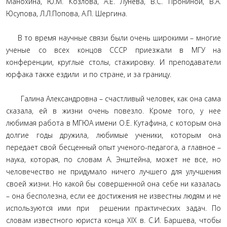
Манохина, Ю.М. Козлова, А.Е. Лунева, В.С. Прониной, В.А.
Юсупова, Л.Л.Попова, А.П. Шергина.
В то время научные связи были очень широкими – многие
ученые со всех концов СССР приезжали в МГУ на
конференции, круглые столы, стажировку. И преподаватели
юрфака также ездили и по стране, и за границу.
Галина Александровна – счастливый человек, как она сама
сказала, ей в жизни очень повезло. Кроме того, у нее
любимая работа в МГЮА имени О.Е. Кутафина, с которым она
долгие годы дружила, любимые ученики, которым она
передает свой бесценный опыт ученого-педагога, а главное –
наука, которая, по словам А. Энштейна, может не все, но
человечество не придумало ничего лучшего для улучшения
своей жизни. Но какой бы совершенной она себе ни казалась
– она бесполезна, если ее достижения не известны людям и не
используются ими при решении практических задач. По
словам известного юриста конца XIX в. С.И. Баршева, чтобы