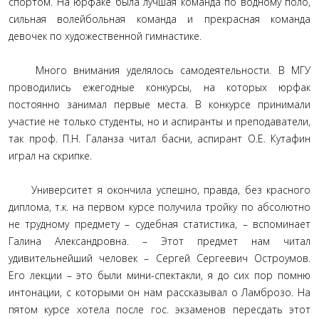
спортом. На юрфаке была лучшая команда по водному поло,
сильная волейбольная команда и прекрасная команда
девочек по художественной гимнастике.
Много внимания уделялось самодеятельности. В МГУ
проводились ежегодные конкурсы, на которых юрфак
постоянно занимал первые места. В конкурсе принимали
участие не только студенты, но и аспиранты и преподаватели,
так проф. П.Н. Галанза читал басни, аспирант О.Е. Кутафин
играл на скрипке.
Университет я окончила успешно, правда, без красного
диплома, т.к. на первом курсе получила тройку по абсолютно
не трудному предмету – судебная статистика, – вспоминает
Галина Александровна. – Этот предмет нам читал
удивительнейший человек – Сергей Сергеевич Остроумов.
Его лекции – это были мини-спектакли, я до сих пор помню
интонации, с которыми он нам рассказывал о Ламброзо. На
пятом курсе хотела после гос. экзаменов пересдать этот