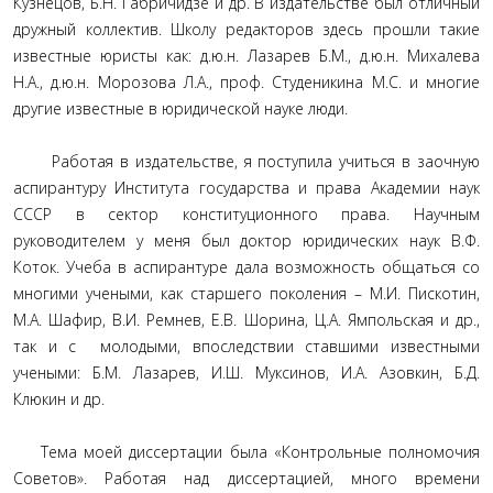
Кузнецов, Б.Н. Габричидзе и др. В издательстве был отличный
дружный коллектив. Школу редакторов здесь прошли такие
известные юристы как: д.ю.н. Лазарев Б.М., д.ю.н. Михалева
Н.А., д.ю.н. Морозова Л.А., проф. Студеникина М.С. и многие
другие известные в юридической науке люди.
Работая в издательстве, я поступила учиться в заочную
аспирантуру Института государства и права Академии наук
СССР в сектор конституционного права. Научным
руководителем у меня был доктор юридических наук В.Ф.
Коток. Учеба в аспирантуре дала возможность общаться со
многими учеными, как старшего поколения – М.И. Пискотин,
М.А. Шафир, В.И. Ремнев, Е.В. Шорина, Ц.А. Ямпольская и др.,
так и с молодыми, впоследствии ставшими известными
учеными: Б.М. Лазарев, И.Ш. Муксинов, И.А. Азовкин, Б.Д.
Клюкин и др.
Тема моей диссертации была «Контрольные полномочия
Советов». Работая над диссертацией, много времени