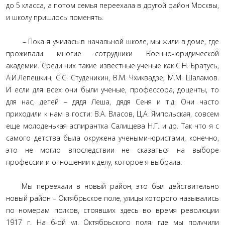
до 5 класса, а потом семья переехала в другой район Москвы,
и школу пришлось поменять.
– Пока я училась в начальной школе, мы жили в доме, где
проживали многие сотрудники Военно-юридической
академии. Среди них такие известные ученые как С.Н. Братусь,
А.И.Лепешкин, С.С. Студеникин, В.М. Чхиквадзе, М.М. Шаламов.
И если для всех они были ученые, профессора, доценты, то
для нас, детей – дядя Леша, дядя Сеня и т.д. Они часто
приходили к нам в гости: В.А. Власов, Ц.А. Ямпольская, совсем
еще молоденькая аспирантка Салищева Н.Г. и др. Так что я с
самого детства была окружена учеными-юристами, конечно,
это не могло впоследствии не сказаться на выборе
профессии и отношении к делу, которое я выбрала.
Мы переехали в новый район, это был действительно
новый район – Октябрьское поле, улицы которого назывались
по номерам полков, стоявших здесь во время революции
1917 г. На 6-ой ул. Октябрьского поля, где мы получили