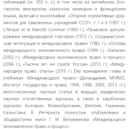
публикаций (ок. 350 п. л.), в том числе на английском, бол­
гарском, венгерском, казахском, немецком и французском
языках, включая и монографии: «Сборник нормативных доку­
ментов для таможенных учреждений СССР», т. I и II (1957 г.);
L'Afrique et le March6 Commun (1963 г.); «Правовое урегули­
рование международной торговли» (1972 г.); «Социалистиче­
ская интеграция и международное право» (1982 г.); «Основы
международного экономического права» (1994 г.); «Записки»
(2002 г.); «Международное экономическое право и процесс»
(2004 г.); «Тысяча лет на службе России» (2013 г.); «Между­
народное право: опыты» (2015 г.). Ему принадлежат главы в
учебниках «Международное право» (Дипакадемия, МГИМО,
Институт государства и права, 1994, 1998, 2003, 2013 гг.);
много­численные научные статьи в ведущих юридических
научных отечественных журналах, а также в зарубежных
журналах Болгарии, Великобритании, Венгрии, Германии,
Казахстана. В Интернете полностью опубликована и
общедоступна книги Г. М. Вельяминова «Международное
экономическое право и процесс».