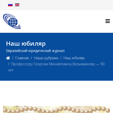
Наш юбиляр
Евразийский юридический журнал
Главная
Наши рубрики
Наш юбиляр
Профессору Георгию Михайловичу Вельяминову — 90
лет