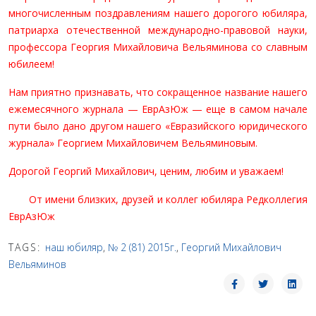
многочисленным поздравлениям нашего дорогого юбиля­ра,
патриарха отечественной международно-правовой науки,
профессора Георгия Михайловича Вельяминова со славным
юбилеем!
Нам приятно признавать, что сокращенное название на­шего
ежемесячного журнала — ЕврАзЮж — еще в самом начале
пути было дано другом нашего «Евразийского юри­дического
журнала» Георгием Михайловичем Вельямино­вым.
Дорогой Георгий Михайлович, ценим, любим и уважаем!
От имени близких, друзей и коллег юбиляра Редколлегия
ЕврАзЮж
TAGS:
наш юбиляр
,
№ 2 (81) 2015г.
,
Георгий Михайлович
Вельяминов