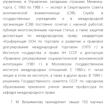
управлении, в Управлении западными странами Минвнеш­
торга. С 1963 по 1988 г. — эксперт в Секретариате Совета
эко­номической взаимопомощи (СЭВ). Службу в
государственных учреждениях и в международной
организации (СЭВ) посто­янно сочетал с научной работой,
публикуя многочисленными научные статьи, а также защитив
диссертации по междуна­родному праву: кандидатскую
«Конференция ООН по тор­говле и развитию и правовое
урегулирование международной торговли» (1970 г.) в
Институте государства и права АН СССР и докторскую
«Правовое регулирование социалистической экономической
интеграции» (1981 г.) в Московском государ­ственном
институте международных отношений. С 1980-х гг. читал
лекции в этом же институте, а также в других вузах. В 1989 г.
решением Государственного комитета СССР по на­родному
образованию присвоено ученое звание профессора по
кафедре международного права.
Г. М. Вельяминову принадлежит свыше 150 научных