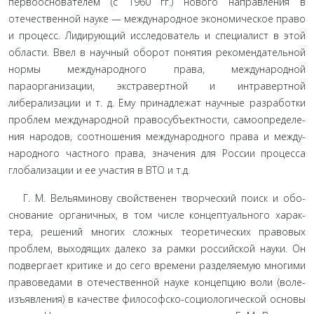
первооснователем (с 1960 гг.) нового направления в
отечественной науке — международное экономическое право
и процесс. Лидирующий исследователь и специалист в этой
области. Ввел в научный оборот понятия рекомендательной
нормы международного права, между­народной
параорганизации, экстравертной и интравертной
либерализации и т. д. Ему принадлежат научные разработки
проблем международной правосубъектности, самоопределе­
ния народов, соотношения международного права и между­
народного частного права, значения для России процесса
глобализации и ее участия в ВТО и т.д.
Г. М. Вельяминову свойственен творческий поиск и обо­
снование органичных, в том числе концептуального харак­
тера, решений многих сложных теоретических правовых
проблем, выходящих далеко за рамки российской науки. Он
подвергает критике и до сего времени разделяемую многими
правоведами в отечественной науке концепцию воли (воле­
изъявления) в качестве философско-социологической основы