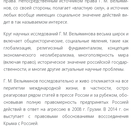
права. Непосредственным источником права Г. М. Вельями­
нов, со своей стороны, полагает «властную силу», а источник
любых вообще имеющих социальное значение действий ви­
дит в так называемом интересе.
Круг научных исследований Г. М. Вельяминова весьма ши­рок и
включает общеисторические, социальные явления, такие как
глобализация, религиозный фундаментализм, концеп­ция
экономического неолиберализма, многополярность мира
(включая право), историческое значение российской государ­
ственности, и многие другие актуальные научные проблемы.
Г. М. Вельяминов последовательно и живо откликается на все
перипетии международной жизни, в частности, остро
реагировал рядом статей в прессе России и за рубежом, обо­
сновывая полную правомерность предпринятых Россией
действий в ответ на агрессию в 2008 г. Грузии. В 2014 г. он
вы­ступает с правовыми обоснованиями воссоединения
Крыма с Россией.