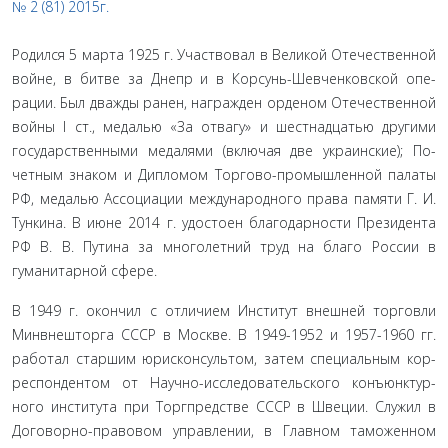
№ 2 (81) 2015г.
Родился 5 марта 1925 г. Участвовал в Великой Отечествен­ной
войне, в битве за Днепр и в Корсунь-Шевченковской опе­
рации. Был дважды ранен, награжден орденом Отечественной
войны I ст., медалью «За отвагу» и шестнадцатью другими
государственными медалями (включая две украинские); По­
четным знаком и Дипломом Торгово-промышленной палаты
РФ, медалью Ассоциации международного права памяти Г. И.
Тункина. В июне 2014 г. удостоен благодарности Прези­дента
РФ В. В. Путина за многолетний труд на благо России в
гуманитарной сфере.
В 1949 г. окончил с отличием Институт внешней торговли
Минвнешторга СССР в Москве. В 1949-1952 и 1957-1960 гг.
работал старшим юрисконсультом, затем специальным кор­
респондентом от Научно-исследовательского конъюнктур­
ного института при Торгпредстве СССР в Швеции. Служил в
Договорно-правовом управлении, в Главном таможенном