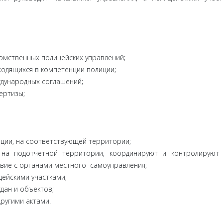
омственных полицейских управлений;
ходящихся в компетенции полиции;
дународных соглашений;
ертизы;
иции, на соответствующей территории;
 на подотчетной территории, координируют и контролируют
твие с органами местного самоуправления;
цейскими участками;
дан и объектов;
другими актами.