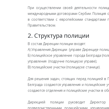
При осуществлении своей деятельности полици
международными договорами Сербии. Полиция об
в соответствии с европейскими стандартами п
Правительством.
2. Структура полиции
В состав Дирекции полиции входят:
А) Управления Дирекции (управе Дирекције полици
Б) полицейское управление города Белграда (пол
управления (подручне полицијске управе);
В) полицейские участки (полицијске станице).
Для решения задач, стоящих перед полицией в Г
Белграда создаются управления и полицейские у
создаются отделения и полицейские участки в о
Дирекцией полиции руководит Директор
подведомственными полицейскими управления