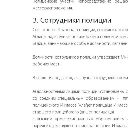
Полицейские участки непосредственно реша
месторасположения.
3. Сотрудники полиции
Согласно ст. 4 закона о полиции, сотрудниками п
А) лица, наделенные полицейскими полномочиями
Б) лица, занимающие особые должности, связанн
Должности сотрудников полиции утверждает Мин
рабочих мест.
В свою очередь, каждая группа сотрудников поли
А) должностными лицами полиции. Установлены 
со средним специальным образованием – пять
полицейского И класса (млађег полицајца И классе
старшего полицейского (вишег полицајца);
с высшим профессиональным образованием – 
наредника), младшего офицера полиции И класса 