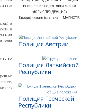
исанных
Направление подготовки 40.04.01
«ЮРИСПРУДЕНЦИЯ»
Квалификация (степень) - МАГИСТР.
раду) и
ности в
альными
ритории
Полиция Австрии
ельство
Полиция Латвийской
Республики
утрашње
олиции,
чальник
Полиция Греческой
Республики