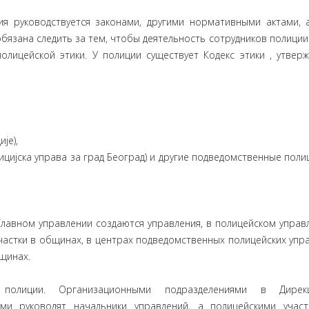
я руководствуется законами, другими нормативными актами, 
язана следить за тем, чтобы деятельность сотрудников полиции
олицейской этики. У полиции существует Кодекс этики , утвер
је),
ицијска управа за град Београд) и другие подведомственные поли
лавном управлении создаются управления, в полицейском управл
частки в общинах, в центрах подведомственных полицейских упр
бщинах.
 полиции. Организационными подразделениями в Дире
ми руководят начальники управлений, а полицейскими учас