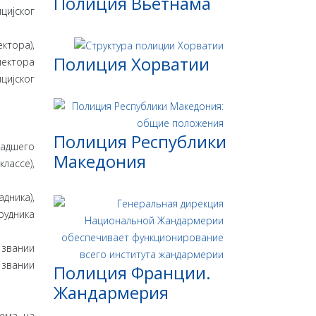
Полиция Вьетнама
цијског
ктора),
Полиция Хорватии
пектора
цијског
Полиция Республики
ладшего
Македония
лассе),
дника),
рудника
 звании
 звании
Полиция Франции.
Жандармерия
иема на