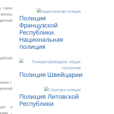
а также
 велась
Полиция
жденный
Французской
Республики.
Национальная
полиция
цейские
Полиция Швейцарии
ении г.
авлений
Полиция Литовской
Республики
кции и
тками –