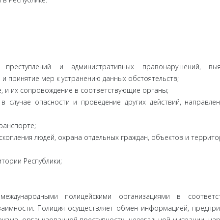
 преступлений и административных правонарушений, выя
 и принятие мер к устранению данных обстоятельств;
е, и их сопровождение в соответствующие органы;
в случае опасности и проведение других действий, направле
ранспорте;
копления людей, охрана отдельных граждан, объектов и террито
тории Республики;
международными полицейскими организациями в соответс
аимности. Полиция осуществляет обмен информацией, предпр
изма, организованной преступности, нелегальной миграции, на