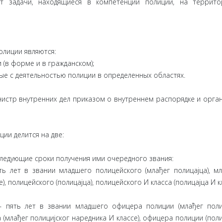
ют задачи, находящиеся в компетенции полиции, на террит
олиции являются:
 (в форме и в гражданском);
ые с деятельностью полиции в определенных областях.
истр внутренних дел приказом о внутреннем распорядке и орга
ции делится на две:
следующие сроки получения ими очередного звания:
 лет в звании младшего полицейского (млађег полицајца), м
), полицейского (полицајца), полицейского И класса (полицајца И к
пять лет в звании младшего офицера полиции (млађег поли
(млађег полицијског наредника И классе), офицера полиции (поли