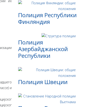
ории их
Полиция Республики
Финляндия
Полиция
Азербайджанской
низации
Республики
Полиция Швеции
ладшего
лассе) и
цијског
цијског