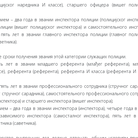
цијског наредника И классе), старшего офицера (вишег поли
м – два года в звании инспектора полиции (полицијског инспе
лиции (вишег полицијског инспектора) и самостоятельного инс
 пять лет в звании главного инспектора полиции (главног поли
аветника).
е сроки получения звания этой категории служащих полиции.
ь лет в звании младшего референта (млађег референта), м
е), референта (референта), референта И класса (референта И к
ть лет в звании профессионального сотрудника (стручног сара
 стручног сарадника), самостоятельного профессионального сот
нспектора) и старшего инспектора (вишег инспектора);
м – два года в звании инспектора (инспектора), четыре года в
зависимого инспектора (самосталног инспектора), пять лет в
тника (саветника).
ерство внутренних дел, должно отвечать общим условиям пр