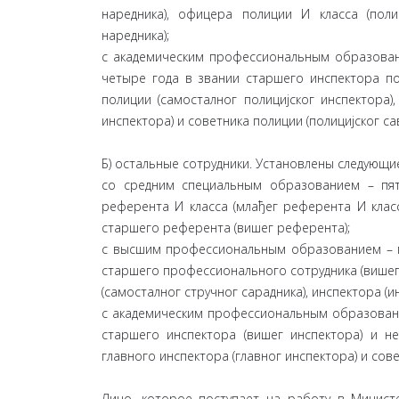
наредника), офицера полиции И класса (поли
наредника);
с академическим профессиональным образование
четыре года в звании старшего инспектора по
полиции (самосталног полицијског инспектора),
инспектора) и советника полиции (полицијског с
Б) остальные сотрудники. Установлены следующи
со средним специальным образованием – пят
референта И класса (млађег референта И класс
старшего референта (вишег референта);
с высшим профессиональным образованием – пя
старшего профессионального сотрудника (вишег
(самосталног стручног сарадника), инспектора (и
с академическим профессиональным образование
старшего инспектора (вишег инспектора) и не
главного инспектора (главног инспектора) и сове
Лицо, которое поступает на работу в Минист