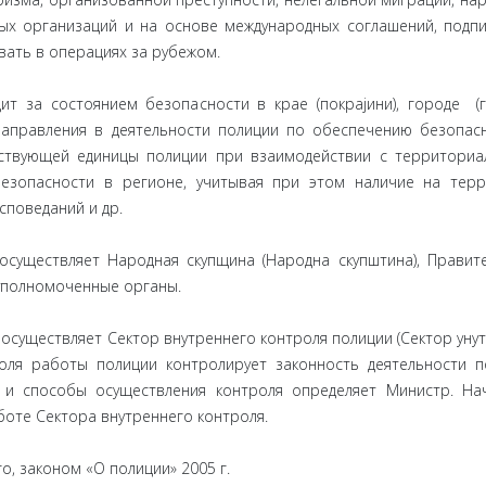
ых организаций и на основе международных соглашений, подп
вать в операциях за рубежом.
ит за состоянием безопасности в крае (покрајини), городе (г
направления в деятельности полиции по обеспечению безопас
етствующей единицы полиции при взаимодействии с территори
езопасности в регионе, учитывая при этом наличие на тер
споведаний и др.
существляет Народная скупщина (Народна скупштина), Правит
 уполномоченные органы.
 осуществляет Сектор внутреннего контроля полиции (Сектор ун
роля работы полиции контролирует законность деятельности п
 и способы осуществления контроля определяет Министр. На
боте Сектора внутреннего контроля.
го, законом «О полиции» 2005 г.