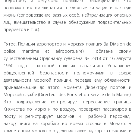
подготовку и регулярно повышают квалификацию, что
позволяет им вмешиваться в сложные ситуации и частную
жизнь (сопровождение важных особ, нейтрализация опасных
лиц, вмешательство в случае обнаружения подозрительных
предметов и т. д.).
Пятое. Полиция аэропортов и морская полиция (la Division de
police maritime et aéroportuaire) обязана своим
существованием Ордонансу суверена № 2318 от 16 августа
1960 года , который наделил начальника Управления
общественной безопасности полномочиями в сфере
деятельности морской полиции, передав ему обязанности,
принадлежащие до этого момента Директору портов и
Морской службе (Directeur des Ports et du Service de la Marine).
Это подразделение контролирует пересечение границы
Княжества по морю и по воздуху, проверяет пассажиров в
порту и регистрирует моряков и рабочий персонал,
находящийся на кораблях во время стоянки в Монако. В
компетенции морского отделения также надзор за пляжами и