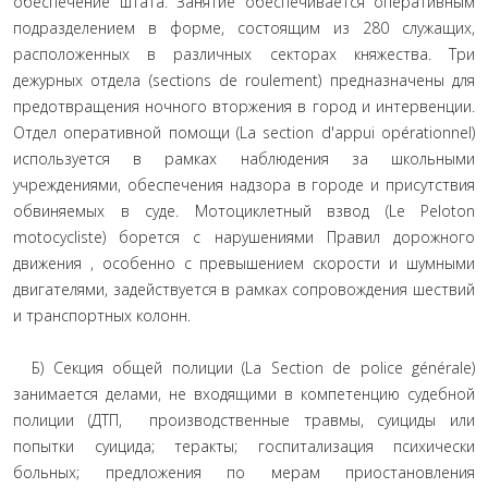
обеспечение штата. Занятие обеспечивается оперативным
подразделением в форме, состоящим из 280 служащих,
расположенных в различных секторах княжества. Три
дежурных отдела (sections de roulement) предназначены для
предотвращения ночного вторжения в город и интервенции.
Отдел оперативной помощи (La section d'appui opérationnel)
используется в рамках наблюдения за школьными
учреждениями, обеспечения надзора в городе и присутствия
обвиняемых в суде. Мотоциклетный взвод (Le Peloton
motocycliste) борется с нарушениями Правил дорожного
движения , особенно с превышением скорости и шумными
двигателями, задействуется в рамках сопровождения шествий
и транспортных колонн.
Б) Секция общей полиции (La Section de police générale)
занимается делами, не входящими в компетенцию судебной
полиции (ДТП, производственные травмы, суициды или
попытки суицида; теракты; госпитализация психически
больных; предложения по мерам приостановления