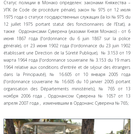
Статус полиции в Монако определен: законами Княжества –
УПК (le Code de procédure pénale), закон № 975 от 12 июля
1975 года о статусе государственных служащих (la loi № 975 du
12 juillet 1975 portant statut des fonctionnaires de l'Etat), а
также Ордонансами Суверена (указами Князя Монако) - от 6
июня 1867 года (l'ordonnance du 6 juin 1867 sur la police
générale), от 23 июня 1902 года (l'ordonnance du 23 juin 1902
établissant une Direction de la Sûreté Publique), № 3.153 от 19
марта 1964 года (l'ordonnance souveraine № 3.153 du 19 mars
1964 relative aux conditions d'entrée et de séjour des étrangers
dans la Principauté), № 16.605 от 10 января 2005 года
(l'ordonnance souveraine № 16.605 du 10 janvier 2005 portant
organisation des Départements ministériels), № 765 от 13
ноября 2006 года , Ордонансом Суверена № 1057 от 13
апреля 2007 года , изменившим в Ордонанс Суверена № 765;