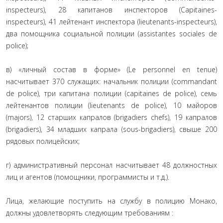
inspecteurs), 28 капитанов инспекторов (Capitaines-
inspecteurs), 41 лейтенант инспектора (lieutenants-inspecteurs),
два помощника социальной полиции (assistantes sociales de
police);
в) «личный состав в форме» (Le personnel en tenue)
насчитывает 370 служащих: начальник полиции (commandant
de police), три капитана полиции (capitaines de police), семь
лейтенантов полиции (lieutenants de police), 10 майоров
(majors), 12 старших капралов (brigadiers chefs), 19 капралов
(brigadiers), 34 младших капрала (sous-brigadiers), свыше 200
рядовых полицейских;
г) административный персонал насчитывает 48 должностных
лиц и агентов (помощники, программисты и т.д.).
Лица, желающие поступить на службу в полицию Монако,
должны удовлетворять следующим требованиям :