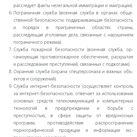
рас­следует факты нелегальной иммиграции и эмиграции).
Пограничная служба (военная служба в органах обще­
ственной безопасности, поддерживающая безопасность
и по­рядок в приграничных областях страны,
расследующая уго­ловные дела, связанные с нарушением
пограничного режима).
Служба пожарной безопасности (военная служба, ор­
ганизующая противопожарное обеспечение, раскрытие
и рас­следование преступлений, связанных с поджогами).
Охранная служба (охрана спецперсонала и важных объ­
ектов и сооружений).
Служба интернет-безопасности (осуществляет кон­троль
за интернет-безопасностью, отвечает за использование
основных средств телекоммуникаций и компьютерных
техно­логий в предупреждении и борьбе с
преступностью, в сфере защиты от вредоносных
программ, противодействия распро­странению
порнографической продукции и информации экс­