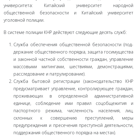
универси­тета: Китайский универси­тет народной
общественной безопасности и Китайский университет
уголовной по­лиции.
В системе полиции КНР действуют следующие десять служб:
Служба обеспечения общественной безопасности (под­
держание общественного порядка, защита госимущества
и за­конной частной собственности граждан, управление
массовы­ми митингами, шествиями, демонстрациями,
расследование и патрулирование).
Служба бытовой регистрации (законодательство КНР
предусматривает управление, контролирующее граждан,
про­живающих в определенной административной
единице, со­блюдение ими правил соцобщежития и
паспортного режима, численность населения, лиц,
склонных к совершению престу­плений, меры
предупреждения и пресечения преступной де­ятельности,
поддержания общественного порядка на местах).