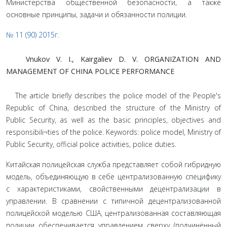
Министерства общественной безопасности, а также
основные принципы, задачи и обязанности полиции.
№ 11 (90) 2015г.
Vnukov V. I., Kairgaliev D. V. ORGANIZATION AND
MANAGEMENT OF CHINA POLICE PERFORMANCE
The article briefly describes the police model of the People's
Republic of China, described the structure of the Ministry of
Public Security, as well as the basic principles, objectives and
responsibili¬ties of the police. Keywords: police model, Ministry of
Public Security, official police activities, police duties.
Китайская полицейская служба представляет собой ги­бридную
модель, объединяющую в себе централизованную специфику
с характеристиками, свойственными децентра­лизации в
управлении. В сравнении с типичной децентра­лизованной
полицейской моделью США, централизованная составляющая
полиции обеспечивается управлением сверху (подчинённый