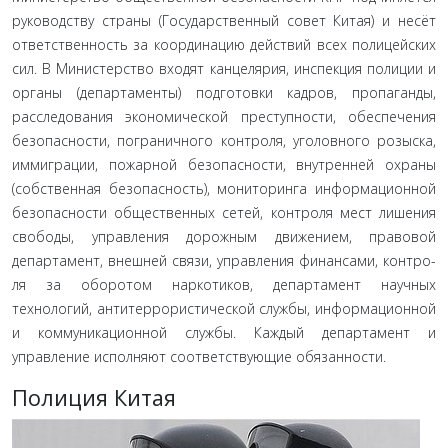
руководству страны (Государственный совет Китая) и несёт
ответственность за координацию действий всех поли­цейских
сил. В Министерство входят канцелярия, инспекция полиции и
органы (департаменты) подготовки кадров, про­паганды,
расследования экономической преступности, обе­спечения
безопасности, пограничного контроля, уголовного розыска,
иммиграции, пожарной безопасности, внутренней охраны
(собственная безопасность), мониторинга информаци­онной
безопасности общественных сетей, контроля мест ли­шения
свободы, управления дорожным движением, правовой
департамент, внешней связи, управления финансами, контро­
ля за оборотом наркотиков, департамент научных
технологий, антитеррористической службы, информационной
и комму­никационной службы. Каждый департамент и
управление ис­полняют соответствующие обязанности.
Полиция Китая