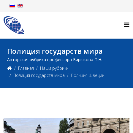
Полиция государств мира
Авторская рубрика профессора Бирюкова П.Н.
Главная
Наши рубрики
Полиция государств мира
Полиция Швеции