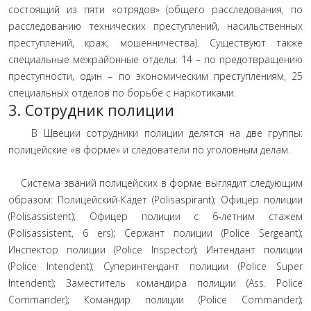
состоящий из пяти «отрядов» (общего расследования, по
расследованию технических преступлений, насильственных
преступлений, краж, мошенничества). Существуют также
специальные межрайонные отделы: 14 – по предотвращению
преступности, один – по экономическим преступлениям, 25
специальных отделов по борьбе с наркотиками.
3. Сотрудник полиции
В Швеции сотрудники полиции делятся на две группы:
полицейские «в форме» и следователи по уголовным делам.
Система званий полицейских в форме выглядит следующим
образом: Полицейский-Кадет (Polisaspirant); Офицер полиции
(Polisassistent); Офицер полиции с 6-летним стажем
(Polisassistent, 6 еrs); Сержант полиции (Police Sergeant);
Инспектор полиции (Police Inspector); Интендант полиции
(Police Intendent); Суперинтендант полиции (Police Super
Intendent); Заместитель командира полиции (Ass. Police
Commander); Командир полиции (Police Commander);