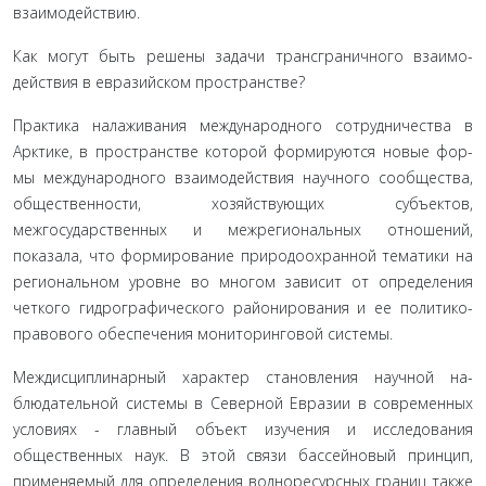
взаимодействию.
Как могут быть решены задачи трансграничного взаимо­
действия в евразийском пространстве?
Практика налаживания международного сотрудничества в
Арктике, в пространстве которой формируются новые фор­
мы международного взаимодействия научного сообщества,
общественности, хозяйствующих субъектов,
межгосударствен­ных и межрегиональных отношений,
показала, что формиро­вание природоохранной тематики на
региональном уровне во многом зависит от определения
четкого гидрографического районирования и ее политико-
правового обеспечения мони­торинговой системы.
Междисциплинарный характер становления научной на­
блюдательной системы в Северной Евразии в современных
ус­ловиях - главный объект изучения и исследования
обществен­ных наук. В этой связи бассейновый принцип,
применяемый для определения водноресурсных границ также