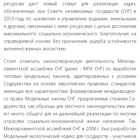
ресурсам даст новый стимул для реализации задач,
обозначенных при Со­вете независимых государств (СНГ) в
2013 году по «развитию и управлению водными, земельными
и другими, связанными с ними ресурсами с целью достижения
максимального соци­ально-экономического благополучия на
справедливой осно­ве без причинения ущерба устойчивости
жизненно-важных экосистем».
Стоит отметить законотворческую деятельность Межпар­
ламентской ассамблеи СНГ (далее - МПА СНГ) по выработке
типовых (модельных) законов, адаптированных к условиям
Содружества на основе европейских правовых стандартов,
имеющих все характеристики формирования международно­
го права. Модельные законы СНГ, предлагаемые странам Со­
дружества, как образцы для местного законодательства име­
ют много общего для их дальнейшей реализации по многим
отраслям социально-экономической жизни населения. Так,
Межпарламентской ассамблеей СНГ в 2008 г. был разработан
Модельный экологический кодекс для государств - участников