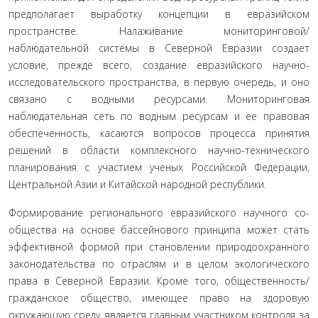
предполагает выработку концепции в евразийском
пространстве. Налажи­вание мониторинговой/
наблюдательной системы в Северной Евразии создает
условие, прежде всего, создание евразийско­го научно-
исследовательского пространства, в первую оче­редь, и оно
связано с водными ресурсами. Мониторинговая
наблюдательная сеть по водным ресурсам и ее правовая
обе­спеченность, касаются вопросов процесса принятия
решений в области комплексного научно-технического
планирования с участием ученых Российской Федерации,
Центральной Азии и Китайской народной республики.
Формирование регионального евразийского научного со­
общества на основе бассейнового принципа может стать
эф­фективной формой при становлении природоохранного
зако­нодательства по отраслям и в целом экологического
права в Северной Евразии. Кроме того, общественность/
гражданское общество, имеющее право на здоровую
окружающую среду, является главным участником контроля за