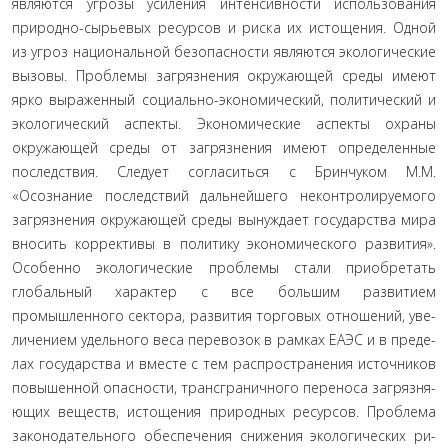
являются угрозы усиления ин­тенсивности использования
природно-сырьевых ресурсов и риска их истощения. Одной
из угроз национальной безопас­ности являются экологические
вызовы. Проблемы загрязне­ния окружающей среды имеют
ярко выраженный социаль­но-экономический, политический и
экологический аспекты. Экономические аспекты охраны
окружающей среды от загряз­нения имеют определенные
последствия. Следует согласиться с Бринчуком М.М.
«Осознание последствий дальнейшего не­контролируемого
загрязнения окружающей среды вынуждает государства мира
вносить коррективы в политику экономиче­ского развития».
Особенно экологические проблемы стали приобретать
глобальный характер с все большим развитием
промышленного сектора, развития торговых отношений, уве­
личением удельного веса перевозок в рамках ЕАЭС и в преде­
лах государства и вместе с тем распространения источников
повышенной опасности, трансграничного переноса загрязня­
ющих веществ, истощения природных ресурсов. Проблема
законодательного обеспечения снижения экологических ри­