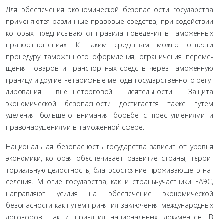
Для обеспечения экономической безопасности государ­ства
применяются различные правовые средства, при содей­ствии
которых предписываются правила поведения в тамо­женных
правоотношениях. К таким средствам можно отнести
процедуру таможенного оформления, ограничения переме­
щения товаров и транспортных средств через таможенную
границу и другие нетарифные методы государственного регу­
лирования внешнеторговой деятельности. Защита
экономиче­ской безопасности достигается также путем
уделения больше­го внимания борьбе с преступлениями и
правонарушениями в таможенной сфере.
Национальная безопасность государства зависит от уров­ня
экономики, которая обеспечивает развитие страны, терри­
ториальную целостность, благосостояние проживающего на­
селения. Многие государства, как и страны-участники ЕАЭС,
направляют усилия на обеспечение экономической
безопасно­сти как путем принятия заключения международных
догово­ров, так и принятия национальных документов. В