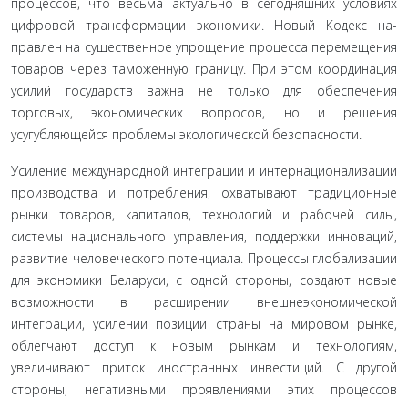
процессов, что весьма актуально в сегодняшних усло­виях
цифровой трансформации экономики. Новый Кодекс на­
правлен на существенное упрощение процесса перемещения
товаров через таможенную границу. При этом координация
усилий государств важна не только для обеспечения
торговых, экономических вопросов, но и решения
усугубляющейся про­блемы экологической безопасности.
Усиление международной интеграции и интернациона­лизации
производства и потребления, охватывают традици­онные
рынки товаров, капиталов, технологий и рабочей силы,
системы национального управления, поддержки инноваций,
развитие человеческого потенциала. Процессы глобализации
для экономики Беларуси, с одной стороны, создают новые
воз­можности в расширении внешнеэкономической
интеграции, усилении позиции страны на мировом рынке,
облегчают до­ступ к новым рынкам и технологиям,
увеличивают приток иностранных инвестиций. С другой
стороны, негативными проявлениями этих процессов