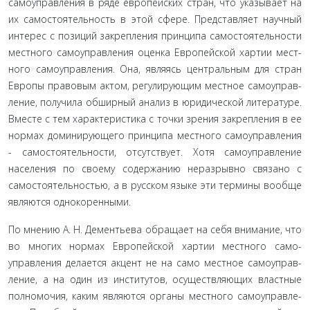
самоуправления в ряде европейских стран, что указывает на
их самостоятельность в этой сфере. Представляет научный
ин­терес с позиций закрепления принципа самостоятельности
местного самоуправления оценка Европейской хартии мест­
ного самоуправления. Она, являясь центральным для стран
Европы правовым актом, регулирующим местное самоуправ­
ление, получила обширный анализ в юридической литерату­ре.
Вместе с тем характеристика с точки зрения закрепления в ее
нормах доминирующего принципа местного самоуправ­ления
- самостоятельности, отсутствует. Хотя самоуправление
населения по своему содержанию неразрывно связано с
само­стоятельностью, а в русском языке эти термины вообще
явля­ются однокоренными.
По мнению А. Н. Дементьева обращает на себя внимание, что
во многих нормах Европейской хартии местного само­
управления делается акцент не на само местное самоуправ­
ление, а на один из институтов, осуществляющих властные
полномочия, каким являются органы местного самоуправле­