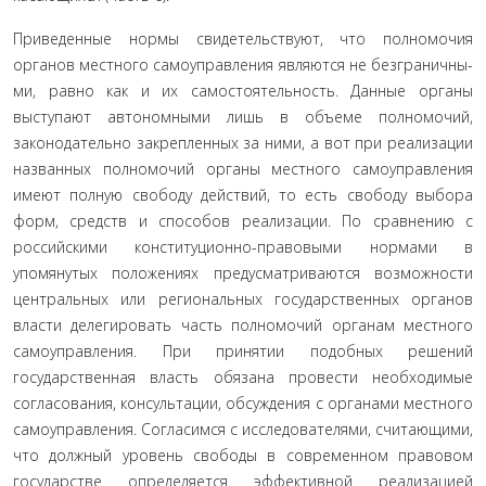
Приведенные нормы свидетельствуют, что полномочия
органов местного самоуправления являются не безграничны­
ми, равно как и их самостоятельность. Данные органы
выступа­ют автономными лишь в объеме полномочий,
законодательно закрепленных за ними, а вот при реализации
названных пол­номочий органы местного самоуправления
имеют полную свободу действий, то есть свободу выбора
форм, средств и спо­собов реализации. По сравнению с
российскими конституци­онно-правовыми нормами в
упомянутых положениях пред­усматриваются возможности
центральных или региональных государственных органов
власти делегировать часть полномо­чий органам местного
самоуправления. При принятии подоб­ных решений
государственная власть обязана провести необ­ходимые
согласования, консультации, обсуждения с органами местного
самоуправления. Согласимся с исследователями, считающими,
что должный уровень свободы в современном правовом
государстве определяется эффективной реализаци­ей