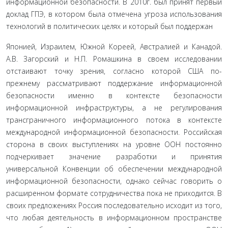
информационной безопасности. В 2010г. был принят первый
доклад ГПЭ, в котором была отмечена угроза использования
техно­логий в политических целях и который был поддержан
Японией, Израилем, Южной Кореей, Австралией и Кана­дой.
А.В. Загорский и Н.П. Ромашкина в своем исследо­вании
отстаивают точку зрения, согласно которой США по-
прежнему рассматривают поддержание информаци­онной
безопасности именно в контексте безопасности
информационной инфраструктуры, а не регулирования
трансграничного информационного потока в контексте
международной информационной безопасности. Рос­сийская
сторона в своих выступлениях на уровне ООН постоянно
подчеркивает значение разработки и приня­тия
универсальной Конвенции об обеспечении между­народной
информационной безопасности, однако сейчас говорить о
расширенном формате сотрудничества пока не приходится. В
своих предложениях Россия последова­тельно исходит из того,
что любая деятельность в инфор­мационном пространстве