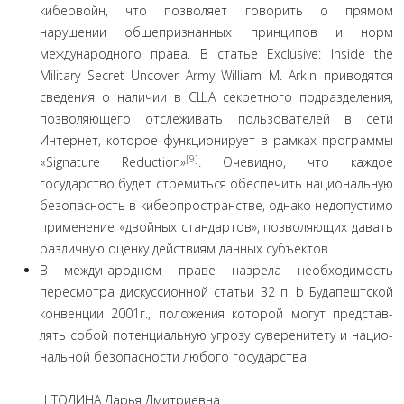
кибервойн, что позволяет говорить о прямом
нарушении общепризнанных принципов и норм
международного права. В статье Exclusive: Inside the
Military Secret Uncover Army William M. Arkin приводятся
сведения о наличии в США секретного подразделения,
позволяющего отслежи­вать пользователей в сети
Интернет, которое функциони­рует в рамках программы
[9]
«Signature Reduction»
. Очевид­но, что каждое
государство будет стремиться обеспечить национальную
безопасность в киберпространстве, одна­ко недопустимо
применение «двойных стандартов», по­зволяющих давать
различную оценку действиям данных субъектов.
В международном праве назрела необходимость
пересмотра дискуссионной статьи 32 п. b Будапештской
конвенции 2001г., положения которой могут представ­
лять собой потенциальную угрозу суверенитету и нацио­
нальной безопасности любого государства.
ШТОДИНА Дарья Дмитриевна