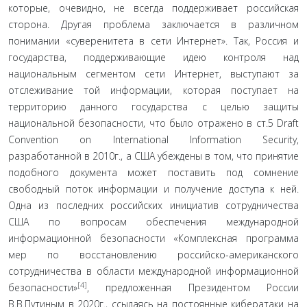
которые, очевидно, не всегда поддерживает российская
сторона. Другая пробле­ма заключается в различном
понимании «суверенитета в сети Интернет». Так, Россия и
государства, поддержива­ющие идею контроля над
национальным сегментом сети Интернет, выступают за
отслеживание той информации, которая поступает на
территорию данного государства с целью защиты
национальной безопасности, что было отражено в ст.5 Draft
Convention on International Information Security,
разработанной в 2010г., а США убеждены в том, что принятие
подобного документа может поставить под сомнение
свободный поток информации и получение до­ступа к ней.
Одна из последних российских инициатив сотрудничества
США по вопросам обеспечения между­народной
информационной безопасности «Комплексная программа
мер по восстановлению российско-американ­ского
сотрудничества в области международной инфор­мационной
[4]
безопасности»
, предложенная Президентом России
В.В.Путиным в 2020г., ссылаясь на постоянные ки­бератаки на