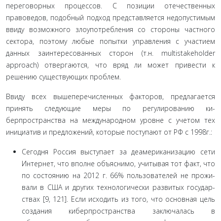
переговорных процессов. С позиции от­ечественных
правоведов, подобный подход представля­ется недопустимым
ввиду возможного злоупотребления со стороны частного
сектора, поэтому любые попытки управления с участием
данных заинтересованных сторон (т.н. multistakeholder
approach) отвергаются, что вряд ли может привести к
решению существующих проблем.
Ввиду всех вышеперечисленных факторов, предла­гается
принять следующие меры по регулированию ки­
берпространства на международном уровне с учетом тех
инициатив и предложений, которые поступают от РФ с 1998г.:
Сегодня Россия выступает за деамериканизацию сети
Интернет, что вполне объяснимо, учитывая тот факт, что
по состоянию на 2012 г. 66% пользователей не прожи­
вали в США и других технологически развитых государ­
ствах [9, 121]. Если исходить из того, что основная цель
создания киберпространства заключалась в