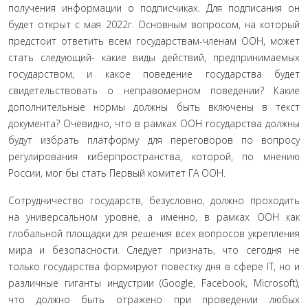
получения информации о подписчиках. Для подписания он
будет открыт с мая 2022г. Основным вопросом, на который
предстоит ответить всем государ­ствам-членам ООН, может
стать следующий- какие виды действий, предпринимаемых
государством, и какое пове­дение государства будет
свидетельствовать о неправомер­ном поведении? Какие
дополнительные нормы должны быть включены в текст
документа? Очевидно, что в рамках ООН государства должны
будут избрать платформу для переговоров по вопросу
регулирования киберпростран­ства, которой, по мнению
России, мог бы стать Первый комитет ГА ООН.
Сотрудничество государств, безусловно, должно про­ходить
на универсальном уровне, а именно, в рамках ООН как
глобальной площадки для решения всех вопросов укрепления
мира и безопасности. Следует признать, что сегодня не
только государства формируют повестку дня в сфере IT, но и
различные гиганты индустрии (Google, Facebook, Microsoft),
что должно быть отражено при про­ведении любых