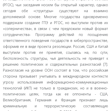
(РГОС), чьи заседания носили бы открытый характер, однако
сегодня обе «структуры» су­ществуют на взаимно
дополняемой основе. Многие госу­дарства одновременно
поддержали создание ГПЭ и РГОС, но выступили против их
«соперничества», в связи с чем предложили новый формат
сотрудничества- Программу действий по поощрению
ответственного поведения госу­дарств в киберпространстве,
оформив ее в виде проекта резолюции. Россия, США и Китай
выступили против ее принятия, ссылаясь на, по сути,
бесполезность структуры, чья деятельность не приведет к
решению политических и содержательных разногласий [7].
Разногласия на уров­не ООН состоят в том, что российская
сторона призывает учитывать в международном контексте
угрозу использо­вания информационно-коммуникационных
технологий (ИКТ) не только в гражданских, но и в военно-
политиче­ских целях, тогда как ее оппоненты - США,
Великобрита­ния, Германия и Франция признают лишь
криминальную и террористическую составляющую