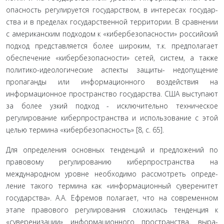
опасность регулируется государством, в интересах государ­
ства и в пределах государственной территории. В сравнении
с американским подходом к «кибербезопасности» россий­ский
подход представляется более широким, т.к. предпо­лагает
обеспечение «кибербезопасности» сетей, систем, а также
политико-идеологические аспекты защиты- недопу­щение
пропаганды или информационного воздействия на
информационное пространство государства. США высту­пают
за более узкий подход - исключительно техническое
регулирование киберпространства и использование с этой
целью термина «кибербезопасность» [8, с. 65].
Для определения основных тенденций и предложе­ний по
правовому регулированию киберпространства на
международном уровне необходимо рассмотреть опреде­
ление такого термина как «информационный суверенитет
государства». А.А. Ефремов полагает, что на современном
этапе правового регулирования сложилась тенденция к
«суверенизации» информационного пространства, выра­