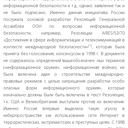
информационной безопасности и т.д., однако заяв­ление так и
не было подписано. Именно данная инициа­тива России
послужила основой разработки Резолюций Генеральной
Ассамблеи ООН по вопросам информаци­онной
безопасности, например, Резолюции A/RES/53/70
«Достижения в сфере информатизации и телекоммуни­каций в
[1]
контексте международной безопасности»
, которая была
принята без голосования, консенсусом в 1998 г. В документе
не содержалось определений вышеобозначен- ных терминов
(«информационное оружие», «информа­ционная война»), не
была включена идея о строительстве международно-
правовых режимов с целью запрещения разработки особо
опасных форм информационного ору­жия», которые
изначально должны были быть включены в текст Резолюции,
т.к. США и Великобритания выступи­ли против их включения.
Именно Россия впервые выде­лила такую угрозу в
киберпространстве как использова­ние сети Интернет в
террористических, экстремистских и преступных целях. С 1998