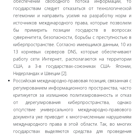
обеспечении свободного потока информации, то
государствам следу­ет отказаться от технологической
гегемонии и направить усилия на разработку норм и
источников международно­го права, которые позволили
бы примирить позиции го­сударств в вопросах
суверенитета, безопасности, борьбы с преступностью в
киберпространстве. Согласно имею­щимся данным, 10 из
13 корневых серверов DNS, которые обеспечивают
работу сети Интернет, располагаются на территории
США, а 3-в государствах-союзниках США- Японии,
Нидерландах и Швеции [2].
Российская международно-правовая позиция, свя­занная с
регулированием информационного простран­ства, часто
критикуется за излишнюю политизирован­ность и отказ
от дерегулирования киберпространства, однако
отсутствие универсального международно-право­вого
документа уже приводит к многочисленным наруше­ниям
международного права в этой области. Так, во мно­гих
государствах выделяются средства для проведения