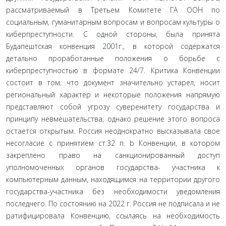
рассматриваемый в Третьем Комитете ГА ООН по
социальным, гуманитарным вопросам и вопросам культуры о
киберпреступности. С одной стороны, была принята
Будапештская конвенция 2001г., в которой со­держатся
детально проработанные положения о борьбе с
киберпреступностью в формате 24/7. Критика Конвен­ции
состоит в том, что документ значительно устарел, носит
региональный характер и некоторые положения напрямую
представляют собой угрозу суверенитету го­сударства и
принципу невмешательства, однако решение этого вопроса
остается открытым. Россия неоднократ­но высказывала свое
несогласие с принятием ст.32 п. b Конвенции, в котором
закреплено право на санкциони­рованный доступ
уполномоченных органов государства- участника к
компьютерным данным, находящимся на территории другого
государства-участника без необходи­мости уведомления
последнего. По состоянию на 2022 г. Россия не подписала и не
ратифицировала Конвенцию, ссылаясь на необходимость