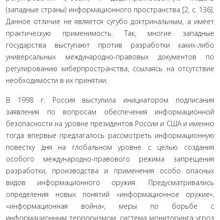
(западные страны) информационного пространства [2, c. 136].
Данное отличие не является сугубо доктринальным, а имеет
практическую применимость. Так, многие запад­ные
государства выступают против разработки каких-ли­бо
универсальных международно-правовых документов по
регулированию киберпространства, ссылаясь на отсут­ствие
необходимости в их принятии.
В 1998 г. Россия выступила инициатором подписания
заявления по вопросам обеспечения информационной
безопасности на уровне президентов России и США и именно
тогда впервые предлагалось рассмотреть инфор­мационную
повестку дня на глобальном уровне с целью создания
особого международно-правового режима за­прещения
разработки, производства и применения особо опасных
видов информационного оружия. Предусматри­вались
определения новых понятий «информационное оружие»,
«информационная война», меры по борьбе с
информационным терроризмом, система мониторинга угроз