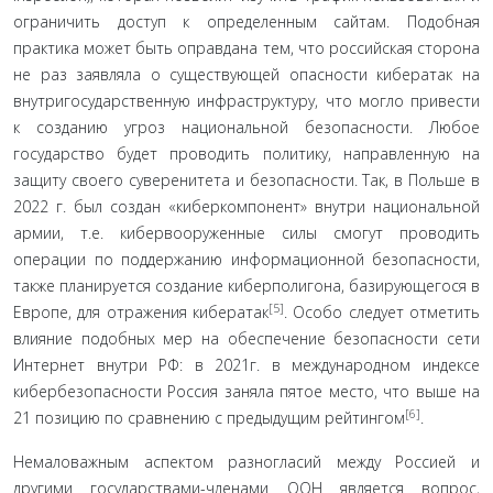
ограничить доступ к определенным сайтам. Подобная
практика может быть оправдана тем, что российская сторона
не раз заявляла о существующей опасности кибератак на
внутригосудар­ственную инфраструктуру, что могло привести
к созда­нию угроз национальной безопасности. Любое
государ­ство будет проводить политику, направленную на
защиту своего суверенитета и безопасности. Так, в Польше в
2022 г. был создан «киберкомпонент» внутри национальной
армии, т.е. кибервооруженные силы смогут проводить
операции по поддержанию информационной безопас­ности,
также планируется создание киберполигона, ба­зирующегося в
[5]
Европе, для отражения кибератак
. Особо следует отметить
влияние подобных мер на обеспечение безопасности сети
Интернет внутри РФ: в 2021г. в между­народном индексе
кибербезопасности Россия заняла пя­тое место, что выше на
[6]
21 позицию по сравнению с пре­дыдущим рейтингом
.
Немаловажным аспектом разногласий между Рос­сией и
другими государствами-членами ООН является вопрос,