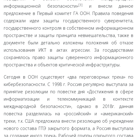
[3]
информационной безопасности»
и внесли дан­ное
предложение в Первый комитет ГА ООН. Правила поведения
содержали идеи защиты государственного суверенитета,
государственного контроля в собственном информационном
пространстве и защиты принципа не­вмешательства, также в
документе были детально изло­жены положения об отказе
использования ИКТ в актах агрессии. За государствами
сохранялось право защиты суверенного информационного
пространства и объектов критической инфраструктуры.
Сегодня в ООН существуют «два переговорных тре­ка» по
кибербезопасности. С 1998 г. Россия регулярно вы­ступала за
принятие резолюции по повестке дня «Дости­жения в сфере
информатизации и телекоммуникаций в контексте
международной безопасности», однако в 2018г. данная
повестка разделилась на «российский» и «амери­канский»
треки, т.к. США предложила внести резолюцию об учреждении
нового состава ГПЭ закрытого формата, а Россия выступала
за создание иного трека- Рабочей груп­пы открытого состава