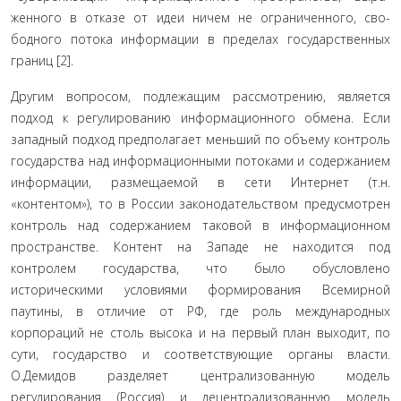
женного в отказе от идеи ничем не ограниченного, сво­
бодного потока информации в пределах государственных
границ [2].
Другим вопросом, подлежащим рассмотрению, яв­ляется
подход к регулированию информационного об­мена. Если
западный подход предполагает меньший по объему контроль
государства над информационными потоками и содержанием
информации, размещаемой в сети Интернет (т.н.
«контентом»), то в России законода­тельством предусмотрен
контроль над содержанием та­ковой в информационном
пространстве. Контент на За­паде не находится под
контролем государства, что было обусловлено
историческими условиями формирования Всемирной
паутины, в отличие от РФ, где роль между­народных
корпораций не столь высока и на первый план выходит, по
сути, государство и соответствующие органы власти.
О.Демидов разделяет централизованную модель
регулирования (Россия) и децентрализованную модель