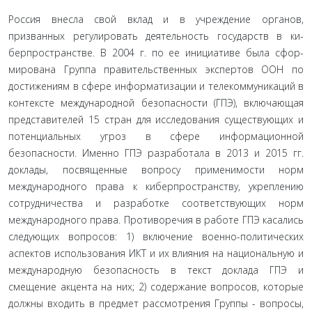
Россия внесла свой вклад и в учреждение органов,
призванных регулировать деятельность государств в ки­
берпространстве. В 2004 г. по ее инициативе была сфор­
мирована Группа правительственных экспертов ООН по
достижениям в сфере информатизации и телекоммуни­каций в
контексте международной безопасности (ГПЭ), включающая
представителей 15 стран для исследования существующих и
потенциальных угроз в сфере информа­ционной
безопасности. Именно ГПЭ разработала в 2013 и 2015 гг.
доклады, посвященные вопросу применимости норм
международного права к киберпространству, укре­плению
сотрудничества и разработке соответствующих норм
международного права. Противоречия в работе ГПЭ касались
следующих вопросов: 1) включение воен­но-политических
аспектов использования ИКТ и их вли­яния на национальную и
международную безопасность в текст доклада ГПЭ и
смещение акцента на них; 2) содер­жание вопросов, которые
должны входить в предмет рас­смотрения Группы - вопросы,