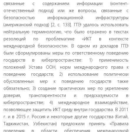
связанные с содержанием информации (контент-
отечественный подход) или же во­просы, связанные с
безопасностью информационной ин­фраструктуры
(американский подход) [2, c. 133]. ГПЭ уда­лось использовать
нейтральную терминологию, что было отражено в текстах
резолюций по проблематике «ИКТ в контексте
международной безопасности». В одном из докладов ГПЭ
были сформулированы меры по ответ­ственному поведению
государств в киберпространстве: 1) применимость
положений Устава ООН, норм междуна­родного права к
поведению государств; 2) использование политически
обусловленных мер к поведению государств также
обязательно; 3) создание практических мер по укре­плению
доверия, транспарентности и предсказуемости в
киберпространстве; 4) международное взаимодействие,
позволяющее защитить ИКТ среду внутри государства. В 2011
г. и в 2015 г. Россия и некоторые другие государства (Китай,
Таджикистан, Узбекистан) предложили принять «Правила
поведения в области обеспечения междуна­родной