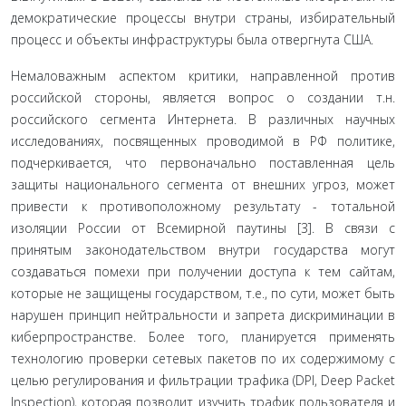
демократические процессы внутри страны, избирательный
процесс и объекты инфраструктуры была отвергнута США.
Немаловажным аспектом критики, направленной против
российской стороны, является вопрос о создании т.н.
российского сегмента Интернета. В различных науч­ных
исследованиях, посвященных проводимой в РФ по­литике,
подчеркивается, что первоначально поставленная цель
защиты национального сегмента от внешних угроз, может
привести к противоположному результату - то­тальной
изоляции России от Всемирной паутины [3]. В связи с
принятым законодательством внутри государства могут
создаваться помехи при получении доступа к тем сайтам,
которые не защищены государством, т.е., по сути, может быть
нарушен принцип нейтральности и запрета дискриминации в
киберпространстве. Более того, плани­руется применять
технологию проверки сетевых пакетов по их содержимому с
целью регулирования и фильтра­ции трафика (DPI, Deep Packet
Inspection), которая позво­лит изучить трафик пользователя и