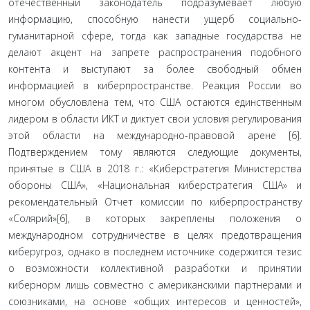
отечественный законодатель подразумевает любую
информацию, способную нанести ущерб соци­ально-
гуманитарной сфере, тогда как западные государ­ства не
делают акцент на запрете распространения по­добного
контента и выступают за более свободный обмен
информацией в киберпространстве. Реакция России во
многом обусловлена тем, что США остаются единствен­ным
лидером в области ИКТ и диктует свои условия ре­гулирования
этой области на международно-правовой арене [6].
Подтверждением тому являются следующие документы,
принятые в США в 2018 г.: «Киберстратегия Министерства
обороны США», «Национальная кибер­стратегия США» и
рекомендательный Отчет комиссии по киберпространству
«Солярий»[6], в которых закре­плены положения о
международном сотрудничестве в целях предотвращения
киберугроз, однако в последнем источнике содержится тезис
о возможности коллектив­ной разработки и принятии
кибернорм лишь совместно с американскими партнерами и
союзниками, на основе «общих интересов и ценностей»,