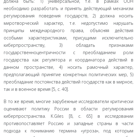
должна быть: 1) универсальной, т.е. в рамках ООН
необходимо разработать и принять действующий механизм
регулирования поведения госу­дарств, 2) должна носить
миротворческий характер, т.е. недопустимо нарушать
принципы международного пра­ва, объясняя действия
особыми характеристиками, при­сущими исключительно
киберпространству, 3) обладать признаками
государственноцентричности с преоблада­нием роли
государства как регулятора и координатора действий в
данном пространстве, 4) носить рамочный ха­рактер,
предполагающий принятие конкретных полити­ческих мер, 5)
преобладание постоянства действий госу­дарств как в мирное,
так и в военное время [5, с. 40].
В то же время, многие зарубежные исследователи критически
оценивают политику России в области регу­лирования
киберпространства. K.Giles [8, c. 65] в иссле­довании
противопоставляет Россию и западные страны в части
подхода к пониманию термина «угроза», под которым