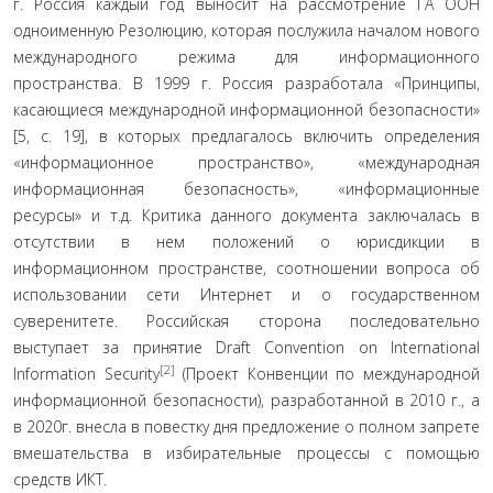
г. Россия каждый год выносит на рассмотрение ГА ООН
одноименную Резолюцию, ко­торая послужила началом нового
международного режи­ма для информационного
пространства. В 1999 г. Россия разработала «Принципы,
касающиеся международной информационной безопасности»
[5, c. 19], в которых предлагалось включить определения
«информационное пространство», «международная
информационная без­опасность», «информационные
ресурсы» и т.д. Критика данного документа заключалась в
отсутствии в нем поло­жений о юрисдикции в
информационном пространстве, соотношении вопроса об
использовании сети Интернет и о государственном
суверенитете. Российская сторона по­следовательно
выступает за принятие Draft Convention on International
[2]
Information Security
(Проект Конвенции по международной
информационной безопасности), разра­ботанной в 2010 г., а
в 2020г. внесла в повестку дня предло­жение о полном запрете
вмешательства в избирательные процессы с помощью
средств ИКТ.