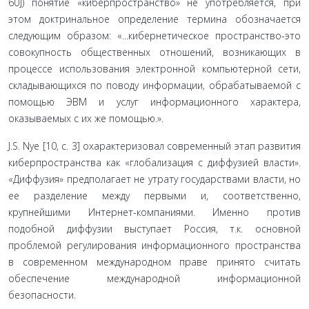
60]) понятие «киберпростран­ство» не употребляется, при
этом доктринальное определение термина обозначается
следующим образом: «...кибернетиче­ское пространство-это
совокупность общественных отношений, возникающих в
процессе использования электронной компью­терной сети,
складывающихся по поводу информации, обраба­тываемой с
помощью ЭВМ и услуг информационного характе­ра,
оказываемых с их же помощью.».
J.S. Nye [10, с. 3] охарактеризовал современный этап развития
киберпространства как «глобализация с диффу­зией власти».
«Диффузия» предполагает не утрату государ­ствами власти, но
ее разделение между первыми и, соот­ветственно,
крупнейшими Интернет-компаниями. Именно против
подобной диффузии выступает Россия, т.к. основ­ной
проблемой регулирования информационного про­странства
в современном международном праве принято считать
обеспечение международной информационной
безопасности.