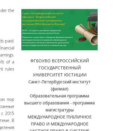
nder the
ds paid.
inancial
arnings.
ФГБОУВО ВСЕРОССИЙСКИЙ
fit of a
ГОСУДАРСТВЕННЫЙ
nt rules
УНИВЕРСИТЕТ ЮСТИЦИИ
Санкт-Петербургский институт
(филиал)
Образовательная программа
сих пор
высшего образования - программа
транные
магистратуры
 с 2015
МЕЖДУНАРОДНОЕ ПУБЛИЧНОЕ
теме. В
ПРАВО И МЕЖДУНАРОДНОЕ
деления
ЧАСТНОЕ ПРАВО В СИСТЕМЕ