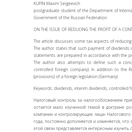
KUPIN Maxim Sergeevich
postgraduate student of the Department of Internati
Government of the Russian Federation
ON THE ISSUE OF REDUCING THE PROFIT OF A CO
The article discusses some tax aspects of reducing
The author states that such payment of dividends is 
statements are prepared in accordance with the pe
The author also attempts to define such a concep
controlled foreign company). In addition to the 
(provisions) of a foreign legislation (Germany).
Keywords: dividends, interim dividends, controlled f
Налоговый контроль за налогообложением приб
остается мало изученной темой в доктрине рос
компании и контролирующие лица» Налогового 
года, постоянно дополняется и изменяется, что
этой связи представляется интересным из­учить