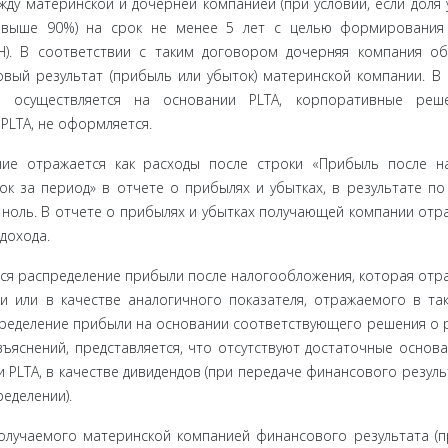
ежду материнской и дочерней компанией (при условии, если доля 
 выше 90%) на срок не менее 5 лет с целью формирования 
). В соот­ветствии с таким договором дочерняя компания об
вый результат (прибыль или убыток) материнской компании. В 
а осуществляется на ос­новании PLTA, корпоративные реш
PLTA, не оформляется.
ие отра­жается как расходы после строки «Прибыль после н
к за пери­од» в отчете о прибылях и убытках, в результате по
ноль. В от­чете о прибылях и убытках получающей компании отра
дохода.
тся рас­пределение прибыли после налогообложения, которая отра
и или в качестве аналогичного показателя, отражаемого в та
пределение прибыли на основании соответствующего решения о 
зъяснений, представляется, что отсутствуют достаточные основа
PLTA, в ка­честве дивидендов (при передаче финансового резуль
еделении).
лучае­мого материнской компанией финансового результата (п