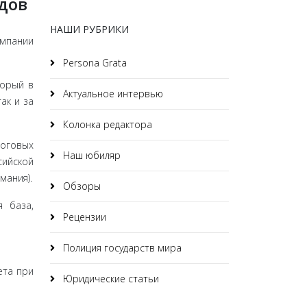
дов
НАШИ РУБРИКИ
омпании
Persona Grata
торый в
Актуальное интервью
ак и за
Колонка редактора
логовых
Наш юбиляр
ийской
мания).
Обзоры
я база,
Рецензии
Полиция государств мира
ета при
Юридические статьи