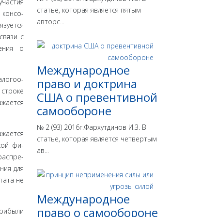
участия
статье, которая является пятым
консо­
авторс...
язуется
связи с
ения о
Международное
алогоо­
право и доктрина
 строке
США о превентивной
жа­ется
самообороне
№ 2 (93) 2016г.Фархутдинов И.З. В
­жается
статье, которая является четвертым
кой фи­
ав...
распре­
ния для
тата не
Международное
право о самообороне
ри­были