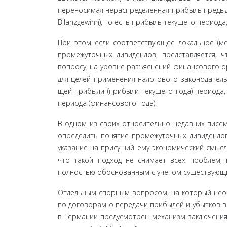
переносимая нераспределенная прибыль предыдущ
Bilanzgewinn), то есть прибыль текущего период
При этом если соответствующее локальное (ме
промежуточных дивидендов, представляется, 
вопросу, на уровне разъяснений финансового 
для целей применения налогового законодатель
щей прибыли (прибыли текущего года) периода,
пе­риода (финансового года).
В одном из своих относительно недавних писе
определить понятие промежуточных дивидендов
указание на присущий ему экономический смысл 
что такой подход не снимает всех проблем, 
полностью обоснованным с учетом существующих
Отдельным спорным вопросом, на который необ
по договорам о передачи прибылей и убытков в к
в Германии предусмотрен механизм заключения д