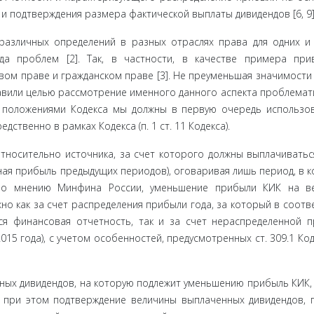
 подтверждения размера фактической выплаты дивидендов [6, 9]
различ­ных определений в разных отраслях права для одних и
а про­блем [2]. Так, в частности, в качестве примера при
вом праве и гражданском праве [3]. Не преуменьшая значимости
авили целью рассмотрение именного данного аспекта проблемати
с положениями Кодекса мы должны в первую очередь использо
ственно в рам­ках Кодекса (п. 1 ст. 11 Кодекса).
тноси­тельно источника, за счет которого должны выплачиватьс
ая прибыль предыдущих периодов), оговаривая лишь пери­од, в 
По мнению Минфина России, уменьшение прибыли КИК на ве
но как за счет распределения прибыли года, за который в соотв
ся финансовая отчетность, так и за счет нераспределенной 
5 года), с учетом особенностей, предусмотренных ст. 309.1 Ко­де
ных дивидендов, на которую подлежит уменьшению прибыль КИК,
 при этом подтверждение величины выплаченных дивиден­дов,