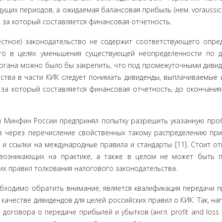
их пери­одов, а ожидаемая балансовая прибыль (нем. voraussich
а, за который составляется финансовая отчетность.
стное) за­конодательство не содержит соответствующего опре
что в целях уменьшения существующей неопределенности по 
органа можно было бы закрепить, что под промежуточными диви
ства в части КИК следует понимать дивиденды, выплачиваемые и
 за который составляется финансовая отчетность, до окончания
м Минфин России предпринял попытку разрешить указанную проб
 через перечисление свойственных такому распределению при­
и ссылки на международные правила и стандарты [11]. Стоит от
возни­кающих на практике, а также в целом не может быть п
 пра­вил толкования налогового законодательства.
ходимо обратить внимание, является квалификация передачи п
аче­стве дивидендов для целей российских правил о КИК. Так, на
оговора о передаче прибылей и убытков (англ. profit and loss t