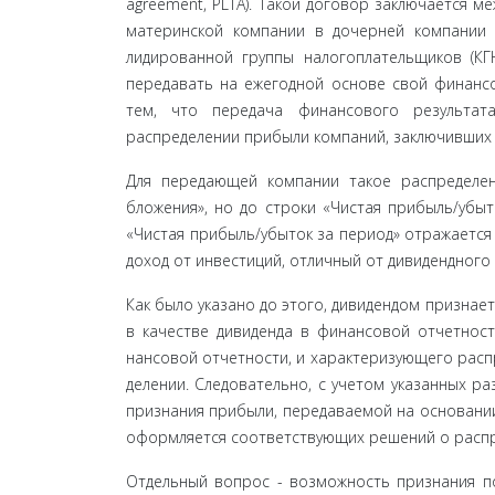
agreement, PLTA). Такой договор заключается м
материнской компании в дочерней компании
лидированной группы налогоплательщиков (КГН
передавать на ежегодной основе свой финансо
тем, что передача финансового результат
распределении прибыли компаний, заключивших 
Для передающей компании такое распределен
бложения», но до строки «Чистая прибыль/убыто
«Чистая прибыль/убыток за период» отражается 
доход от инвестиций, отличный от дивидендного 
Как было указано до этого, дивидендом признае
в качестве дивиденда в финансовой отчетност
нансовой отчетности, и характеризующего рас
делении. Следовательно, с учетом указанных ра
признания прибыли, передаваемой на основании 
оформляется соответствующих решений о распр
Отдельный вопрос - возможность признания по