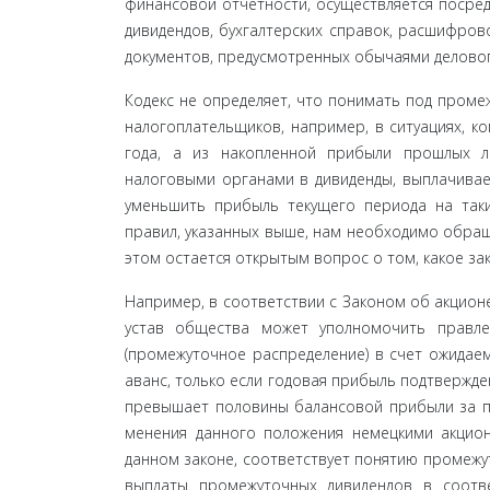
финансовой отчетности, осуществляется по­сред
дивидендов, бухгалтерских справок, расшифров
документов, предусмотренных обычаями делового
Кодекс не определяет, что понимать под промеж
налогоплательщиков, например, в ситуациях, к
года, а из накопленной прибыли прошлых л
налоговыми органами в дивиденды, выплачивае
уменьшить прибыль текущего периода на таки
правил, указанных выше, нам необходимо обращ
этом остается открытым вопрос о том, какое зак
Например, в соответствии с Законом об акционе
устав общества может уполномочить правле
(промежуточное распределение) в счет ожидае
аванс, только если годовая прибыль подтвержд
превышает половины балансовой прибыли за пре
менения данного положения немецкими акционе
данном законе, соответствует понятию промежут
выплаты промежуточных дивидендов в соотв