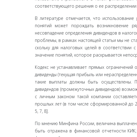
соответствующего решения о ее распределении и
В литературе отмечается, что использование 
понятий может порождать возникновение ряд
несовпадение определения дивидендов в налого
проблемы, в рамках настоящей статьи мы не ст
скольку для налоговых целей в соответствии 
значе­ние понятий, которое раскрывается непосред
Кодекс не устанавливает прямых ограничений о
дивиденды (текущая прибыль или нераспределенн
такие выплаты должны быть осуществлены. 
дивидендов (промежуточных дивидендов) воз­мож
с личным законом такой компании составля­ет
прошлых лет (в том числе сформированной до 201
5, 7, 8].
По мнению Минфина России, величина выплачен
быть отражена в финансовой отчетности КИК;