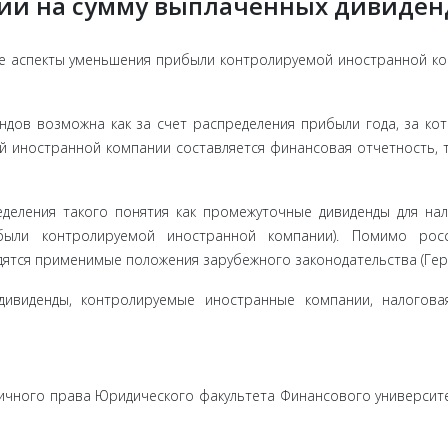
ии на сумму выплаченных дивиден
е аспекты уменьшения прибыли контролируемой иностранной к
ндов возможна как за счет распределения прибыли года, за ко
 иностранной компании составляется финансовая отчетность, т
деления такого понятия как промежуточные дивиденды для на
были контролируемой иностранной компании). Помимо росс
ятся применимые положения зарубежного законодательства (Гер
дивиденды, контролируемые иностранные компании, налогова
ичного права Юридического факультета Финансового университ