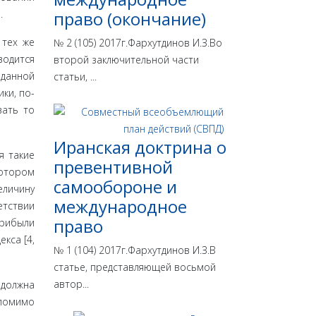
.
право (окончание)
 тех же
№ 2 (105) 2017г.Фархутдинов И.З.Во
водится
второй заключительной части
 данной
статьи, ...
ки, по­
вать то
Иранская доктрина о
я такие
превентивной
котором
самообороне и
личину
международное
етствии
право
прибыли
кса [4,
№ 1 (104) 2017г.Фархутдинов И.З.В
статье, представляющей восьмой
автор...
 должна
 помимо