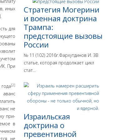
выплату
Стратегия Могерини
в, иных
.
и военная доктрина
Трампа:
сть для
предстоящие вызовы
екущего
России
ированы
озволит
№ 11 (102) 2016г.Фархутдинов И. ЗВ
 учетом
статье, которая продолжает цикл
ИК. При
стат...
[2]
 года
 аванс
платить
ванс не
Израильская
ку при­
доктрина o
уемое в
ч­ником
превентивной
ется не