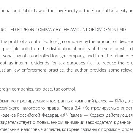
onal and Public Law of the Law Faculty of the Financial University u
NTROLLED FOREIGN COMPANY BY THE AMOUNT OF DIVIDENDS PAID
 the profit of a controlled foreign company by the amount of dividen
possible both from the distribution of profits of the year for which f
rsonal law of a controlled foreign company, and from the retained e
t as interim dividends for tax purposes (i.e., to reduce the pro
Russian law enforcement practice, the author provides some releva
oreign companies, tax base, tax control.
ыли контролируемых иностранных компаний (далее — КИК) до 
­сийского налогового права. Глава 3.4 «Контролируемые ино­с
[1]
кодекса Российской Федерации
(далее — Кодекс), действу­ющая
 свидетельствует о повышенном внимании законодателя к данной 
 отдельные налоговые аспекты, которые связаны с по­рядком опре