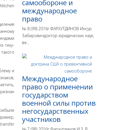
самообороне и
tlichen
международное
право
деления
№ 8 (99) 2016г.ФАРХУТДИНОВ Инсур
данному
Забировичдоктор юридических наук,
дендами
ве...
з теку­
 такого
ле­му и
Международное
знаков,
метить,
право о применении
ри­знан
государством
военной силы против
негосударственных
ри­были
пример,
участников
ransfer
№ 7 (98) 2016г.Фархутдинов И.З. В