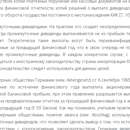
ством копий платежных поручений или кассовых до­кументов на 
ок финансовой отчетности, копий решений о выплате дивидендо
 оборота государства постоянного место­нахождения КИК [7, 10]
уточ­ными дивидендами. На практике это создает неопределен­но
огда промежуточные дивиденды выплачиваются не из при­были т
ет. Теоретически такие выплаты могут быть переквалифи­ц
­мые за предыдущий финансовый год, что в свою очередь не п
е промежуточные дивиденды. В каждом конкретном случае, с
ать­ся к иностранному законодательству страны инкорпорации К
о­нодательство следует использовать для данных целей.
рных обществах Германии (нем. Aktiengesetz) от 6 сентября 1965
ние по истечении финансового года выплатить акционерам
мой балансо­вой прибыли, при этом правлению разрешается вы
ена предвари­тельным отчетом за прошедший финансовый год и а
дыдущий год (§ 59 Закона). Как мы понимаем, учитывая практи
рными обществами, понятие аванса (нем. Abschlag), использ
очных дивидендов, что позволяет сделать вывод о том, что исто
етствии с корпоративным законодательством Германии явля