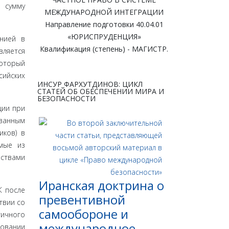
а сумму
МЕЖДУНАРОДНОЙ ИНТЕГРАЦИИ
Направление подготовки 40.04.01
«ЮРИСПРУДЕНЦИЯ»
анией в
Квалификация (степень) - МАГИСТР.
вляется
который
сийских
ИНСУР ФАРХУТДИНОВ: ЦИКЛ
СТАТЕЙ ОБ ОБЕСПЕЧЕНИИ МИРА И
БЕЗОПАСНОСТИ
ции при
­ванным
иков) в
емые из
ьствами
Иранская доктрина о
К после
превентивной
твии со
самообороне и
гичного
международное
новании