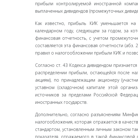
прибыли контролируемой иностран­ной компа
выплаченных дивидендов (промежуточ­ных дивиде
Как известно, прибыль КИК уменьшается на
календарном году, следующем за годом, за ко
финансовая отчетность, с учетом промежуточн
составляется эта финансовая отчетности (абз. 2 
правил о налогообложении прибыли КИК и позво
Согласно ст. 43 Кодекса дивидендом признается
распределении прибыли, остающейся после нал
акциям), по принадлежащим акционеру (участни
уставном (складочном) капитале этой органи
источников за пределами Российской Федераци
иностранных государств.
Дополнительно, согласно разъяснениям Минфин
налогообложения, которая отражается в качеств
стандартом, установленным личным законом та­к
показателя, отражаемого в такой финансовой 