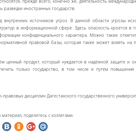
тносятся, прежде всего, конечно же, деятельность международн
ть разведки иностранных государств.
внутрен­них источников угроз. В данной области угрозы исх
труктур в информационной сфере. Здесь опасность кроется в т
нформации конфиденциального характера. Можно также отмети
ормативной правовой базы, которая также может влиять на 
м цен­ный продукт, который нуждается в надёжной защите и ох
ечить только государство, в том числе и путём повышения
-правовых дисциплин Дагестанского государственного универси
 материал, поделитесь с коллегами.