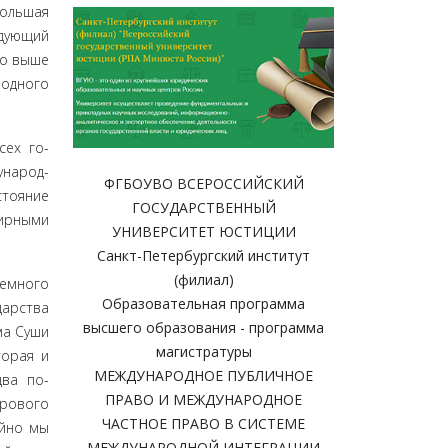
оль­шая
едующий
го выше
родного
сех го­
ународ­
ФГБОУВО ВСЕРОССИЙСКИЙ
стояние
ГОСУДАРСТВЕННЫЙ
мирными
УНИВЕРСИТЕТ ЮСТИЦИИ
Санкт-Петербургский институт
(филиал)
немного
Образовательная программа
дарства
высшего образования - программа
ма Суши
магистратуры
о­рая и
МЕЖДУНАРОДНОЕ ПУБЛИЧНОЕ
два по­
ПРАВО И МЕЖДУНАРОДНОЕ
ирового
ЧАСТНОЕ ПРАВО В СИСТЕМЕ
айно мы
МЕЖДУНАРОДНОЙ ИНТЕГРАЦИИ