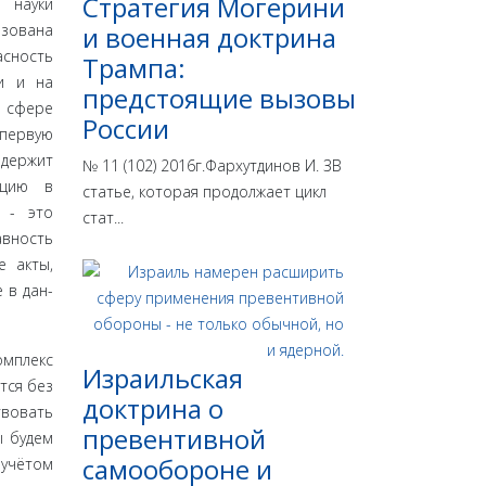
Стратегия Могерини
й науки
ьзована
и военная доктрина
асность
Трампа:
ти и на
предстоящие вызовы
в сфере
России
первую
одержит
№ 11 (102) 2016г.Фархутдинов И. ЗВ
ацию в
статье, которая продолжает цикл
ь - это
стат...
авность
е акты,
 в дан­
омплекс
Израильская
тся без
доктрина o
твовать
превентивной
ы будем
самообороне и
 учётом