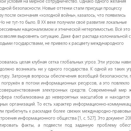
вои условия на мирное сотрудниче­ство. Однако одного желания
родной безопасности. Новые оттенки стали присущи процессу
у после окончания «холодной войны», казалось, что появились
Но не тут-то было. В XX веке получили своё развитие локальные
рессивным национализмом и этнической нетерпимостью. Всё это
озво­ляя выровнять ситуацию. Даже факт распада колониальной 
о­дыми государствами, не привело к расцвету международного
валась целая клубная сетка глобальных угроз. Эти угрозы нави
олжно возникать ни у одного государства. К одной из таких уг
уру. Затро­нув вопросы обеспечения всеобщей безопасности, 
погружён в пото­ки информационных ресурсов, а это повлекло 
совершенствования электронных средств. Современный мир 
сфера глобализована до невероятных масштабов и находится
одных организаций. То есть ха­рактер информационно-коммуника
ли прибегнуть к раскладке более свежих международно-правовых
троения информацион­ного общества [1, с. 527]. Это документ 200
тировать факты, а подвести под заданную проблему обесп