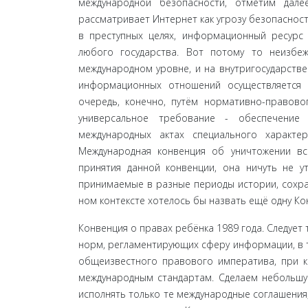
международной безопасно­сти, отметим дале
рассматривает Интернет как угрозу безопасност
в преступных целях, информационный ресурс 
любого государства. Вот потому то неизбе
международном уровне, и на внутригосударств
информационных отношений осуществляется 
очередь, конечно, путём нормативно-правово
универсальное требование - обеспечение
международных актах специаль­ного характ
Международная конвенция об уничтожении в
принятия данной конвенции, она ничуть не ут
принимаемые в разные периоды истории, сохраня
ном контексте хотелось бы назвать ещё одну Ко
Конвенция о правах ребёнка 1989 года. Следует 
норм, регламентирующих сферу информации, в 
общеизвестного правового императива, при к
международным стандартам. Сделаем небольшу
испол­нять только те международные соглашения