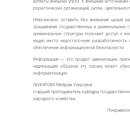
аспекты внешних угроз. К внешним источникам о
рористических организаций, затем - деятельнос
Невозможно оставить без внимания целый ряд 
сращивания государственных и криминальных с
криминальные структуры получают доступ к и
ющую место недостаточную разработанность н
обе­спечения информационной безопасности.
Информация — это продукт цивилизации, причё
надлежащим образом эту охрану может обесп
информатизации.
АБУКАРОВА Мейрам Узеровна
старший преподаватель кафедры государственно
народного хозяйства
Понравился