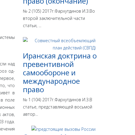
право (окончание)
№ 2 (105) 2017г.Фархутдинов И.З.Во
второй заключительной части
статьи, ...
системы
Иранская доктрина о
превентивной
сли над
самообороне и
роз од­
первое,
международное
то, что
право
живёт в
№ 1 (104) 2017г.Фархутдинов И.З.В
 в поле
статье, представляющей восьмой
ционных
автор...
 актов,
3 года.
ечения