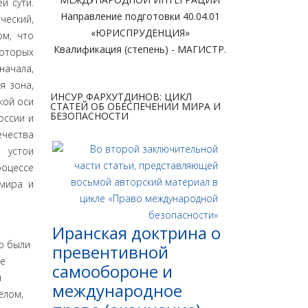
й сути.
Направление подготовки 40.04.01
ческий,
«ЮРИСПРУДЕНЦИЯ»
ом, что
Квалификация (степень) - МАГИСТР.
которых
начала,
я зона,
ИНСУР ФАРХУТДИНОВ: ЦИКЛ
кой оси
СТАТЕЙ ОБ ОБЕСПЕЧЕНИИ МИРА И
БЕЗОПАСНОСТИ
оссии и
ечества
 устои
роцессе
 мира и
Иранская доктрина о
о были
превентивной
не
самообороне и
я
международное
елом,