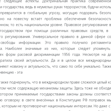
е следующие аспекты. Доктринальная прак­тика современно
и государства, ведь в неумелых руках террористов, будучи испол
превратится в глобальную угрозу, могущую подорвать безоп
ж­но на повестку встаёт проблема обеспечения безопаснос
енном, то есть национальном уровне. Правовое регулирование 
государством при помощи различных правовых средств, в 
го регулирования. Уни­версальное правило в данной сфере с
 свободы информации. Это правило получило регламент
ера. Наиболее значимые из них, которые следует упомянут
сех форм расовой дискриминации 1956 года. Несмотря на д
рати­ла своей актуальности. Да и в целом все международны
ют новиз­ну и актуальность, что само по себе уникально. Также
нвенцию - эта
также подчер­кнуть, что в международном праве сложился целый к
том числе содержащую механизмы защиты. Здесь тоже не обходи
отором при­нимаемые государствами законы должны соответс
ю оговорку: в свете внесённых в Конституцию РФ поправок м
, которым не про­тиворечат национальным интересам. Но даже с