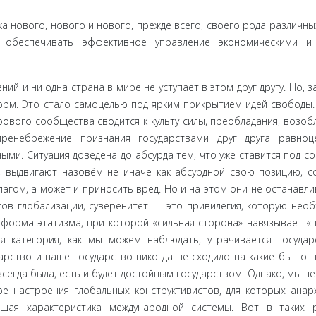
 но­вого, нового и нового, прежде всего, своего рода различн
ть обеспе­чивать эффективное управление экономическими 
ий и ни одна страна в мире не уступает в этом друг другу. Но, з
рм. Это стало самоцелью под ярким прикры­тием идей свободы. 
рового сообщества сводится к культу силы, преобладания, возоб
пренебрежение признания государствами друг друга равноц
ми. Ситуация доведена до абсурда тем, что уже ставится под с
й, выдвигают назовём не иначе как абсурдной свою позицию, с
агом, а может и приносить вред. Но и на этом они не останавли
гов глобализации, суверенитет — это привиле­гия, которую нео
я форма этатизма, при которой «сильная сторона» навязывает «
кая категория, как мы можем наблюдать, утрачивается государ
арство и наше государство никогда не сходило на какие бы то 
сегда была, есть и будет достойным государством. Од­нако, мы н
 настроения глобальных конструктивистов, для которых анар
­щая характеристика международной системы. Вот в таких 