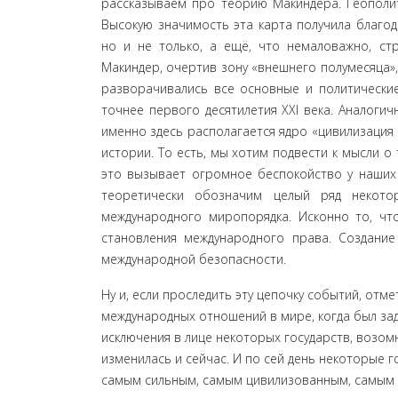
рассказываем про теорию Макиндера. Геополит
Высокую значимость эта карта получила благод
но и не только, а ещё, что немаловажно, стр
Макиндер, очертив зону «внешнего полумесяца»,
развора­чивались все основные и политические
точнее пер­вого десятилетия XXI века. Аналоги
именно здесь располагается ядро «цивилизация 
истории. То есть, мы хотим подвести к мысли о
это вызывает огромное беспокойство у наших 
теоретически обо­значим целый ряд некот
международного миропоряд­ка. Исконно то, ч
становления международного права. Создани
международной безопасности.
Ну и, если проследить эту цепочку событий, отм
международных отношений в мире, когда был за
исключения в лице некоторых государств, возо
изменилась и сей­час. И по сей день некоторые 
самым сильным, самым цивилизованным, самым пр