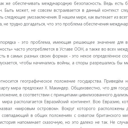
к же обеспечивать международную безопасность. Ведь есть б
он. Быть может, не совсем встраивается в данный контекст сл
ть следующие умозаключения. В нашем мире, как вытекает из все
, не трудно догадаться, что это проблема обеспечения междуна
порядка - это проблема, имеющая решающее значение для в
ость» часто употребляется в Уставе ООН, а также во всех межд
сть в самых разных своих формах - это некое определённое со
ускается, чтобы начинались войны, а споры разрешались бы 
тносится географическое положение государства. Приведём 
арту мира предложил Х. Макиндер. Общеизвестно, что для госу
оложение, в соответствии с принципами цивилизованного дуализ
 мира располагается Евразийский континент. Всю Евразию, кот
назвал «мировым островом». Вокруг которого расположены 
й, совпадаю­щий в общих положениях с охватом британского м
история на­поминает сказочную, но это далеко не так. Не случ