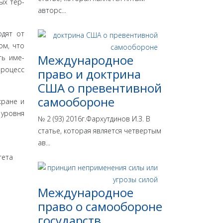
ых тер­
авторс...
одят от
ом, что
Международное
ть име­
процесс
право и доктрина
США о превентивной
самообороне
­ране и
 уровня
№ 2 (93) 2016г.Фархутдинов И.З. В
статье, которая является четвертым
ав...
тета
Международное
право о самообороне
государств