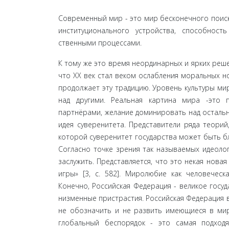
Современный мир - это мир бесконечного поиска
институционального устройства, способнос
ственными процессами.
К тому же это время неординарных и ярких решен
что XX век стал веком ослабления моральных но
продолжает эту традицию. Уро­вень культуры ми
над другими. Реальная картина мира -это 
партнёрами, желание доминировать над остальны
идея суверенитета. Представители ряда теори
которой суверенитет государства может быть бл
Согласно точке зрения так называ­емых идеоло
заслужить. Представляется, что это некая нова
игры» [3, с. 582]. Миролюбие как чело­вечес
Конечно, Российская Федерация - великое госуд
низменные пристрастия. Российская Федера­ция в
не обозначить и не развить имеющиеся в мире
глобальный беспорядок - это самая подходя