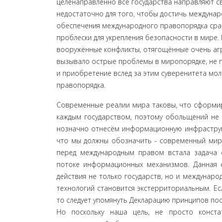
целенаправленно все го­сударства направляют с
недостаточно для того, чтобы достичь междуна
обеспечения международного правопо­рядка сраз
проблески для укрепления безопасности в мире. 
вооружённые конфликты, отягощённые очень аг
вызывало острые проблемы в миропорядке, не п
и приобретение вслед за этим суверенитета мол
правопорядка.
Современные реалии мира таковы, что сформиро
каждым государством, поэтому обольщений не д
нозначно отнесём информационную инфраструкт
что мы должны обозначить - современный мир 
перед международным правом встала задача 
потоке ин­формационных механизмов. Данная 
действия не толь­ко государств, но и междунар
технологий ста­новится экстерриториальным. Ес
то следует упо­мянуть Декларацию принципов пос
Но поскольку наша цель, не просто конста