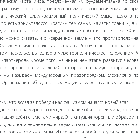
ическая кар­та мира, предложенная им фундаментальна по свое
аря тому, что она одновременно имеет географический, истори
атегический, цивили­зационный, политический смысл. Дело в т
 то есть зону «талоссо- кратии», тем самым наметил границы, в 
, и стратегические, и международные события в течение XX и 
чно можно сказать, и о «сердечной земле » -это противоположна
Суши». Вот именно здесь и находится Россия в зоне географичес
 том, насколько выгодное в мире геополитическое положение у Р
«партнёров». Кроме того, на нынешнем этапе развития челов
орых процессов и явлений, которые напрямую коррелируют
то мы называем международным правопо­рядком, сложился в п
е Организации объединённых Наций явилось главным маяком
етим, что вслед за победой над фашизмом начался новый этап
дан вектор на мирное сосу­ществование обитателей мира, конечн
мнивших себя гегемонами мира. Эта ситуация коренным образом 
государства, а вернее некое го­сударство предпочитает называтьс
авовым, самым-самым...И всё же если обойти эту ситуацию, в ц