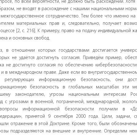
росе, по всей ве­роятности, не должно быть расхождений. Хотя 
бразом, не входят в расхождение с нашими национальными норм
 межгосударствен­ное сотрудничество. Тем более что именно на
ителем материальных прав и, следовательно, получает возм
ессе [2, с. 216]. К примеру, право на подачу индивидуальной ж
ека и основных свобод.
, в отно­шении которых государствами достигается универ
орых не удаётся достигнуть согласия. Приведём пример, обес
ка не достигнуто со­гласия по обеспечению кибербезопасности
 и в международном праве. Даже если во внутригосударственно
, регулирующих информа­ционную безопасность, они дост
ормационную безопасность в гло­бальных масштабах эти м
ашему законодателю, угрозы национальным интересам Ро
с угрозами в военной, пограничной, международ­ной, эколог
вопросы информационной безопасности получили в «Док
дера­ции», принятой 9 сентября 2000 года. Цели, задачи, 
ли отраже­ние в этой Доктрине. Кроме того, были обозначены
озы подраз­деляются на внешние и внутренние. Определим не