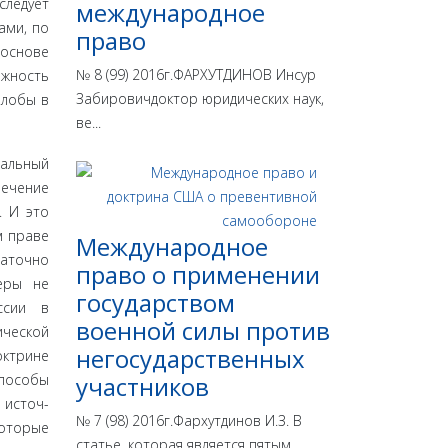
следует
международное
ами, по
право
 основе
№ 8 (99) 2016г.ФАРХУТДИНОВ Инсур
ожность
Забировичдоктор юридических наук,
алобы в
ве...
сальный
печение
. И это
м праве
Международное
аточно
право о применении
еры не
государством
ссии в
военной силы против
ической
негосударственных
­трине
способы
участников
 источ­
№ 7 (98) 2016г.Фархутдинов И.З. В
которые
статье, которая является пятым