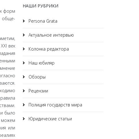
НАШИ РУБРИКИ
ых форм
и обще­
Persona Grata
Актуальное интервью
аметим,
XXI век
Колонка редактора
ладания
енными
Наш юбиляр
омнение
огласно
Обзоры
ваются.
бходимо
Рецензии
правила
Полиция государств мира
ствами.
ни было
Юридические статьи
е можем
хия или
реалиях