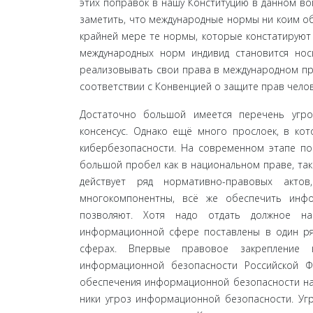
этих поправок в нашу Конституцию в данном воп
заме­тить, что международные нормы ни коим о
край­ней мере те нормы, которые констатируют
между­народных норм индивид становится нос
реализовывать свои права в международном проц
соответствии с Конвенцией о защите прав челов
Достаточно большой имеется перечень угроз
консенсус. Однако ещё много прослоек, в кот
кибер­безопасности. На современном этапе по
большой пробел как в национальном праве, так
действует ряд нормативно-правовых актов
многокомпонентны, всё же обеспечить инф
позволяют. Хотя надо от­дать должное н
информационной сфере поставлены в один ряд 
сферах. Впервые правовое закрепление 
информационной безопасности Российской Фе
обеспечения информационной безопасности наш
ники угроз информационной безопасности. Угр