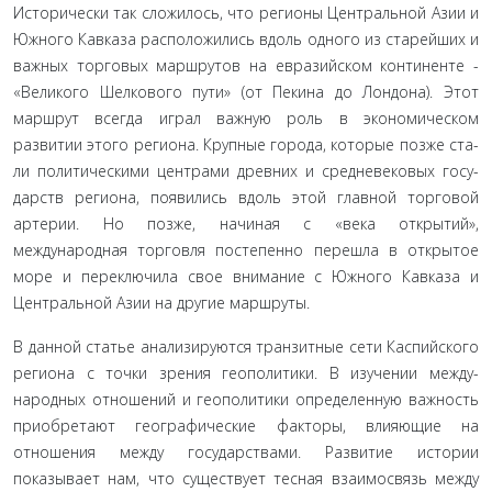
Исторически так сложилось, что регионы Центральной Азии и
Южного Кавказа расположились вдоль одного из ста­рейших и
важных торговых маршрутов на евразийском конти­ненте -
«Великого Шелкового пути» (от Пекина до Лондона). Этот
маршрут всегда играл важную роль в экономическом
развитии этого региона. Крупные города, которые позже ста­
ли политическими центрами древних и средневековых госу­
дарств региона, появились вдоль этой главной торговой
арте­рии. Но позже, начиная с «века открытий»,
международная торговля постепенно перешла в открытое
море и переключи­ла свое внимание с Южного Кавказа и
Центральной Азии на другие маршруты.
В данной статье анализируются транзитные сети Каспий­ского
региона с точки зрения геополитики. В изучении между­
народных отношений и геополитики определенную важность
приобретают географические факторы, влияющие на
отноше­ния между государствами. Развитие истории
показывает нам, что существует тесная взаимосвязь между