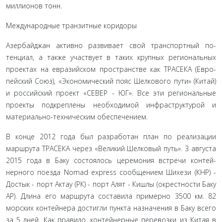
миллионов тонн.
Международные транзитные коридоры
Азербайджан активно развивает свой транспортный по­
тенциал, а также участвует в таких крупных региональных
проектах на евразийском пространстве как ТРАСЕКА (Евро­
пейский Союз), «Экономический пояс Шелкового пути» (Ки­тай)
и российский проект «СЕВЕР - ЮГ». Все эти региональ­ные
проекты подкреплены необходимой инфраструктурой и
материально-техническим обеспечением.
В конце 2012 года был разработан план по реализации
маршрута ТРАСЕКА через «Великий Шелковый путь». 3 ав­густа
2015 года в Баку состоялось церемония встречи контей­
нерного поезда Nomad express сообщением Шихези (КНР) -
Достык - порт Актау (РК) - порт Алят - Кишлы (окрестности Баку
АР). Длина его маршрута составила примерно 3500 км. 82
морских контейнера достигли пункта назначения в Баку все­го
за 5 дней. Как правило, контейнерные перевозки из Китая в