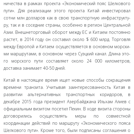
ничества в рамках проекта «Экономический пояс Шелкового
пути». Для реализации этого проекта Китай инвестировал
сотни млн долларов как в свою транспортную инфраструкту­
ру, так и в соседние страны, особенно в регион Центральной
Азии. Внешнеторговый оборот между ЕС и Китаем постоян­но
растет, в 2014 году он составил около $ 600 млрд. Торговля
между Европой и Китаем осуществляется в основном морски­
ми маршрутами, в основном через Суэцкий канал. Длина это­
го морского пути составляет около 24 000 километров,
достав­ка занимает 40-50 дней.
Китай в настоящее время ищет новые способы сокраще­ния
времени транзита. Учитывая заинтересованность Китая в
развитии альтернативных транспортных коридоров, в
декабре 2015 года президент Азербайджана Ильхам Алиев с
офици­альным визитом посетил Пекин. В ходе визита стороны
до­говорились осуществлять меры по совместной
координации действий по маршруту «Экономического пояса
Шелкового пути». Кроме того, были подписаны соглашения о