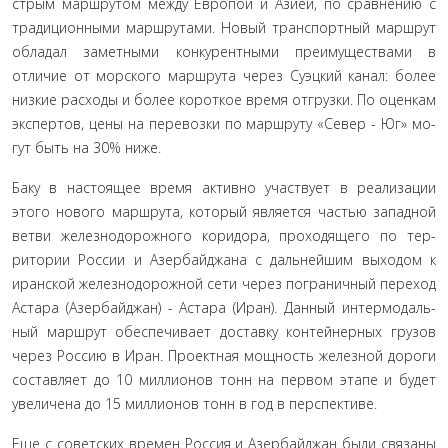
стрым маршрутом между Европой и Азией, по сравнению с
традиционными маршрутами. Новый транспортный марш­рут
обладал заметными конкурентными преимуществами в
отличие от морского маршрута через Суэцкий канал: более
низкие расходы и более короткое время отгрузки. По оценкам
экспертов, цены на перевозки по маршруту «Север - Юг» мо­
гут быть на 30% ниже.
Баку в настоящее время активно участвует в реализации
этого нового маршрута, который является частью западной
ветви железнодорожного коридора, проходящего по тер­
ритории России и Азербайджана с дальнейшим выходом к
иранской железнодорожной сети через пограничный переход
Астара (Азербайджан) - Астара (Иран). Данный интермодаль­
ный маршрут обеспечивает доставку контейнерных грузов
через Россию в Иран. Проектная мощность железной дороги
составляет до 10 миллионов тонн на первом этапе и будет
уве­личена до 15 миллионов тонн в год в перспективе.
Еще с советских времен Россия и Азербайджан были свя­заны