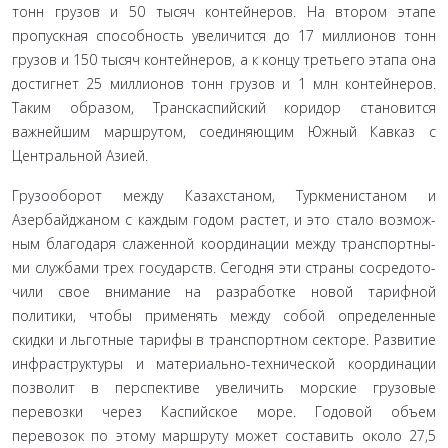
тонн грузов и 50 тысяч контейнеров. На втором этапе
пропуск­ная способность увеличится до 17 миллионов тонн
грузов и 150 тысяч контейнеров, а к концу третьего этапа она
достигнет 25 миллионов тонн грузов и 1 млн контейнеров.
Таким образом, Транскаспийский коридор становится
важнейшим маршру­том, соединяющим Южный Кавказ с
Центральной Азией.
Грузооборот между Казахстаном, Туркменистаном и
Азербайджаном с каждым годом растет, и это стало возмож­
ным благодаря слаженной координации между транспортны­
ми службами трех государств. Сегодня эти страны сосредото­
чили свое внимание на разработке новой тарифной
политики, чтобы применять между собой определенные
скидки и льгот­ные тарифы в транспортном секторе. Развитие
инфраструк­туры и материально-технической координации
позволит в перспективе увеличить морские грузовые
перевозки через Ка­спийское море. Годовой объем
перевозок по этому маршруту может составить около 27,5