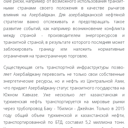
ские риски, например от возможного использования транзит­
ными странами своего положения в качестве рычагов
влияния на Азербайджан. Для азербайджанской нефтяной
стратегии важно отслеживать и предотвращать такое
развитие собы­тий, как например возникновение конфликта
между страной - производителем энергоресурсов и
транзитной страной, в результате которого последняя может
заблокировать границу или наложить нормативные
ограничения на трансграничную торговлю.
Существующая сеть транспортной инфраструктуры позво­
ляет Азербайджану перевозить не только свои собственные
энер­гетические ресурсы, но и нефть из Центральной Азии,
что придает Азербайджану статус транзитного государства на
Южном Кавка­зе. Уже несколько лет казахстанская и
туркменская нефть транс­портируется на мировые рынки
через трубопровод Баку - Тби­лиси - Джейхан. Только в 2015
году общий объем туркменской и казахстанской нефти,
транспортированной по БТД, составил 5,2 миллиона тонн.