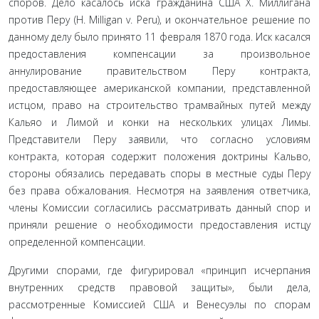
споров. Дело касалось иска гражданина США Х. Миллигана
против Перу (H. Milligan v. Peru), и оконча­тельное решение по
данному делу было принято 11 февраля 1870 года. Иск касался
предоставления компенсации за произвольное
аннулирование правительством Перу контракта,
предоставляю­щее американской компании, представленной
истцом, право на строительство трамвайных путей между
Кальяо и Лимой и кон­ки на нескольких улицах Лимы.
Представители Перу заявили, что согласно условиям
контракта, которая содержит положения доктрины Кальво,
стороны обязались передавать споры в мест­ные суды Перу
без права обжалования. Несмотря на заявления ответчика,
члены Комиссии согласились рассматривать данный спор и
приняли решение о необходимости предоставления ист­цу
определенной компенсации.
Другими спорами, где фигурировал «принцип исчерпания
внутренних средств правовой защиты», были дела,
рассмотрен­ные Комиссией США и Венесуэлы по спорам