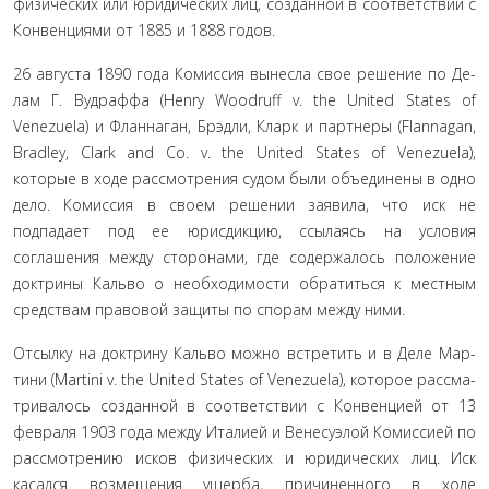
физических или юридических лиц, созданной в соответствии с
Конвенциями от 1885 и 1888 годов.
26 августа 1890 года Комиссия вынесла свое решение по Де­
лам Г. Вудраффа (Henry Woodruff v. the United States of
Venezuela) и Фланнаган, Брэдли, Кларк и партнеры (Flannagan,
Bradley, Clark and Co. v. the United States of Venezuela),
которые в ходе рассмотрения судом были объединены в одно
дело. Комиссия в своем решении заявила, что иск не
подпадает под ее юрисдикцию, ссылаясь на условия
соглашения между сторонами, где содержалось поло­жение
доктрины Кальво о необходимости обратиться к местным
средствам правовой защиты по спорам между ними.
Отсылку на доктрину Кальво можно встретить и в Деле Мар­
тини (Martini v. the United States of Venezuela), которое рассма­
тривалось созданной в соответствии с Конвенцией от 13
февраля 1903 года между Италией и Венесуэлой Комиссией по
рассмотре­нию исков физических и юридических лиц. Иск
касался возме­щения ущерба, причиненного в ходе