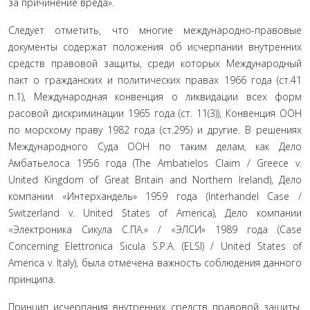
за причинение вреда».
Следует отметить, что многие международно-правовые
документы содержат положения об исчерпании внутренних
средств правовой защиты, среди которых Международный
пакт о гражданских и политических правах 1966 года (ст.41
п.1), Между­народная конвенция о ликвидации всех форм
расовой дискриминации 1965 года (ст. 11(3)), Конвенция ООН
по морскому праву 1982 года (ст.295) и другие. В решениях
Международного Суда ООН по таким делам, как Дело
Амбатьелоса 1956 года (The Ambatielos Claim / Greece v.
United Kingdom of Great Britain and Northern Ireland), Дело
компании «Интерхандель» 1959 года (Interhandel Case /
Switzerland v. United States of America), Дело компании
«Электроника Сикула С.ПА.» / «ЭЛСИ» 1989 года (Case
Concerning Elettronica Sicula S.P.A. (ELSI) / United States of
America v. Italy), была отмечена важность соблюдения данного
принципа.
Принцип исчерпания внутренних средств правовой защи­ты,