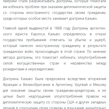
Америки стали разрабатывать доктрины, которые помогали
им избежать проблем при оказании дипломатической защиты
со стороны иностранного государства своим гражданам,
среди ко­торых особое место занимает доктрина Кальво.
Главной идеей выдвинутой в 1868 году Доктрины аргентин­
ского юриста Карлоса Кальво определялось в отказе
государства пребывания отвечать за убытки и ущерб,
который нанесен ино­странному гражданину в результате
гражданских войн, происхо­дящих в этой стране. По мнению
автора доктрины, это помогает избежать злоупотребления
силой могущественных стран и нера­венства между
резидентами и нерезидентами
.
Доктрина Кальво была предложена вследствие вторжения
Франции и Великобритании в Аргентину, Уругвай и Мексику
для оказания защиты своим гражданам-кредиторам, и её
целью было недопущение злоупотребления правом на
дипломатиче­скую защиту со стороны США и других западных
держав в отно­шении своих граждан и взыскания значительно