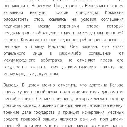
революции в Венесуэле. Представитель Венесуэлы в своем
заявлении выступил против юрисдикции Комиссии
рассмотреть спор, ссылаясь на условия соглашения
подписанного между сторонами спора, который
предусматривал обращение к местным средствам правовой
за­щиты. Комиссия отклонила данное требование и вынесла
реше­ние в пользу Мартини. Она заявила, что отказ
отдельного лица в каком-либо соглашении от
международного арбитража, не от­меняет права его
государства оказать ему дипломатическую за­щиту по
международным документам.
Выводы. В целом можно отметить, что доктрина Кальво
внесла существенный вклад в развитие института дипломати­
ческой защиты. Сегодня принципы, которые легли в основу
доктрины Кальво, а именно принцип невмешательства во вну­
тренние дела государств и принцип исчерпания местных
средств правовой защиты являются важными принципами
внешней политики многих стран мира, которые нашли