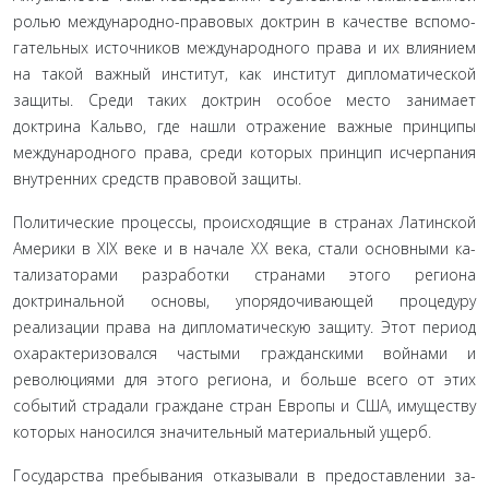
ролью международно-правовых доктрин в качестве вспомо­
гательных источников международного права и их влиянием
на такой важный институт, как институт дипломатической
защиты. Среди таких доктрин особое место занимает
доктрина Кальво, где нашли отражение важные принципы
международного пра­ва, среди которых принцип исчерпания
внутренних средств пра­вовой защиты.
Политические процессы, происходящие в странах Латин­ской
Америки в XIX веке и в начале XX века, стали основными ка­
тализаторами разработки странами этого региона
доктриналь­ной основы, упорядочивающей процедуру
реализации права на дипломатическую защиту. Этот период
охарактеризовался частыми гражданскими войнами и
революциями для этого ре­гиона, и больше всего от этих
событий страдали граждане стран Европы и США, имуществу
которых наносился значительный материальный ущерб.
Государства пребывания отказывали в предоставлении за­