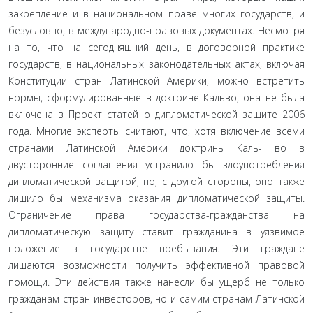
закрепление и в национальном праве многих государств, и
безусловно, в между­народно-правовых документах. Несмотря
на то, что на сегодняш­ний день, в договорной практике
государств, в национальных законодательных актах, включая
Конституции стран Латинской Америки, можно встретить
нормы, сформулированные в док­трине Кальво, она не была
включена в Проект статей о диплома­тической защите 2006
года. Многие эксперты считают, что, хотя включение всеми
странами Латинской Америки доктрины Каль- во в
двусторонние соглашения устранило бы злоупотребления
дипломатической защитой, но, с другой стороны, оно также
ли­шило бы механизма оказания дипломатической защиты.
Огра­ничение права государства-гражданства на
дипломатическую защиту ставит гражданина в уязвимое
положение в государстве пребывания. Эти граждане
лишаются возможности получить эффективной правовой
помощи. Эти действия также нанесли бы ущерб не только
гражданам стран-инвесторов, но и самим странам Латинской