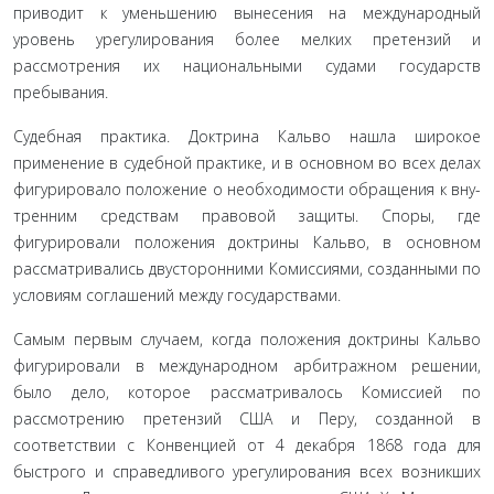
приводит к уменьшению вынесения на международный
уровень урегулиро­вания более мелких претензий и
рассмотрения их национальны­ми судами государств
пребывания.
Судебная практика. Доктрина Кальво нашла широкое
применение в судебной практике, и в основном во всех делах
фигурировало положение о необходимости обращения к вну­
тренним средствам правовой защиты. Споры, где
фигурировали положения доктрины Кальво, в основном
рассматривались дву­сторонними Комиссиями, созданными по
условиям соглаше­ний между государствами.
Самым первым случаем, когда положения доктрины Кальво
фигурировали в международном арбитражном решении,
было дело, которое рассматривалось Комиссией по
рассмотре­нию претензий США и Перу, созданной в
соответствии с Конвен­цией от 4 декабря 1868 года для
быстрого и справедливого урегули­рования всех возникших