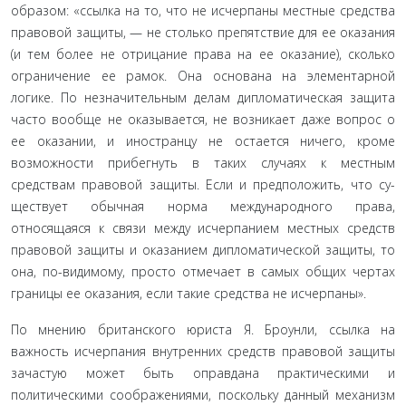
образом: «ссылка на то, что не исчерпаны местные средства
правовой за­щиты, — не столько препятствие для ее оказания
(и тем более не отрицание права на ее оказание), сколько
ограничение ее ра­мок. Она основана на элементарной
логике. По незначительным делам дипломатическая защита
часто вообще не оказывается, не возникает даже вопрос о
ее оказании, и иностранцу не остается ничего, кроме
возможности прибегнуть в таких случаях к мест­ным
средствам правовой защиты. Если и предположить, что су­
ществует обычная норма международного права,
относящаяся к связи между исчерпанием местных средств
правовой защиты и оказанием дипломатической защиты, то
она, по-видимому, про­сто отмечает в самых общих чертах
границы ее оказания, если такие средства не исчерпаны».
По мнению британского юриста Я. Броунли, ссылка на
важность исчерпания внутренних средств правовой защиты
за­частую может быть оправдана практическими и
политически­ми соображениями, поскольку данный механизм