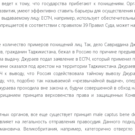
ведет к тому, что государства при­бегают к похищениям. Ор
азвития, умеют эффективно ставить барьеры для осуществления 
 выдаваемому лицу. ЕСПЧ, например, использует обеспечительн
апрещается) в соответствии с правилом 39 Правил Суда, может н
ое количество примеров похищений лиц. Так, дело Савриддина Д
в, гражданин Тад­жикистана, бежал в Россию по причине предъя
ла выдачу. Джураев подал заявление в ЕСПЧ, который применил 
ени оказался под арестом на терри­тории Таджикистана. Джураев
Ч к выводу, что Россия содействовала тайному вывозу Джур
ду, что, подобно так называемой «чрезвычайной выдаче», опе
ура­ева проходила вне закона и, будучи совершенной в обход н
трицанием принци­па верховенства права и защищенных Кон
ых ор­ганов, все еще существует принцип male captus bene de
лияет на ле­гальность отправления правосудия. Данного подхо
ановича. Великобритания, например, категорично отвергло