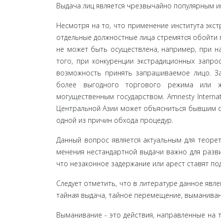
Выдача лиц является чрезвычайно популярным ин
Несмотря на то, что применение института экст
отдельные должностные лица стремятся обойти 
не может быть осуществлена, например, при н
того, при конкуренции экстрадиционных запр
возможность принять запрашиваемое лицо. Зач
более выгодно­го торгового режима или 
могущественным государством. Amnesty Internat
Центральной Азии может объясниться бывшим со
одной из причин обхода процедур.
Данный вопрос является актуальным для теорет
менения нестандартной выдачи важно для развит
что незаконное задержание или арест ставят под
Следует отметить, что в литературе данное явл
тайная выдача, тайное перемещение, выманиван
Выманивание - это действия, направленные на т