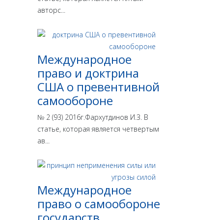
авторс...
Международное
право и доктрина
США о превентивной
самообороне
№ 2 (93) 2016г.Фархутдинов И.З. В
статье, которая является четвертым
ав...
Международное
право о самообороне
государств