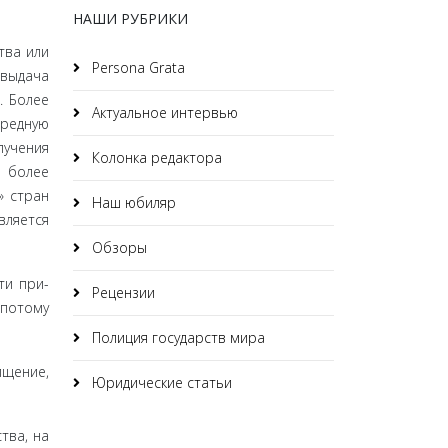
НАШИ РУБРИКИ
тва или
Persona Grata
 выдача
. Более
Актуальное интервью
ередную
лучения
Колонка редактора
 более
» стран
Наш юбиляр
вляется
Обзоры
ти при­
Рецензии
 потому
Полиция государств мира
ищение,
Юридические статьи
тва, на