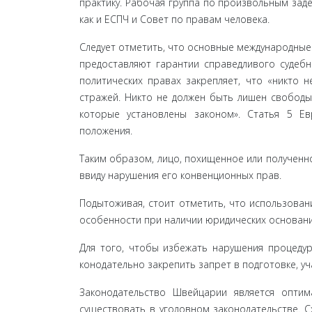
практику. Рабочая группа по произвольным заде
как и ЕСПЧ и Совет по правам человека.
Следует отметить, что основные международные
предоставляют гарантии справедливого судебн
политических правах закрепляет, что «никто 
стражей. Никто не должен быть лишен свободы 
кото­рые установлены законом». Статья 5 Е
положения.
Таким образом, лицо, похищенное или полученно
ввиду нарушения его конвенционных прав.
Подытоживая, стоит отметить, что использовани
особенности при наличии юридических оснований
Для того, чтобы избежать нарушения процедур
конодательно закрепить запрет в подготовке, уч
Законодательство Швейцарии является опти
существо­вать в уголовном законодательстве. 