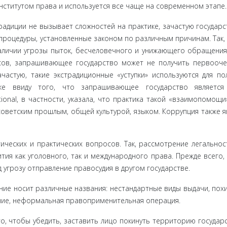
сти­тутом права и используется все чаще на современном этапе.
радиции не вызывает сложностей на практике, зачастую государс
процедуры, установленные законом по различным причинам. Так,
аличии угрозы пыток, бесчеловечного и унижающего обращения
осов, запрашивающее государство может не получить первооч
астую, такие экстрадиционные «уступки» используются для по
же ввиду того, что запрашивающее государство является
ional, в частности, указала, что практика такой «взаимопомощи
ветским прошлым, общей культурой, языком. Кор­рупция также я
ических и практических вопросов. Так, рассмотрение легальнос
ия как уго­ловного, так и международного права. Прежде всего,
 угрозу от­правление правосудия в другом государстве.
ение носит различные названия: нестандартные виды выдачи, пох
ие, нефор­мальная правоприменительная операция.
о, чтобы убедить, заставить лицо покинуть территорию государс