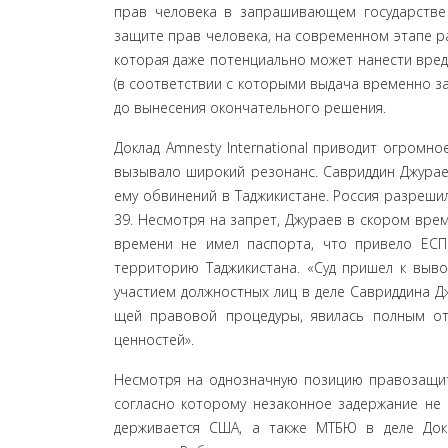
прав человека в запрашивающем государстве 
защите прав человека, на со­временном этапе р
которая даже потенциально может нанести вред
(в соответствии с которыми выдача вре­менно з
до вынесения окончательного решения.
Доклад Amnesty International приводит огромн
вы­зывало широкий резонанс. Савриддин Джурае
ему обви­нений в Таджикистане. Россия разреши
39. Несмотря на запрет, Джураев в скором врем
времени не имел паспорта, что привело ЕСП
территорию Таджикистана. «Суд пришел к выво
участием должностных лиц в деле Савриддина Дж
щей правовой процедуры, явилась полным о
ценностей».
Несмотря на однозначную позицию правозащитн
согласно которому незаконное задержание не в
держивается США, а также МТБЮ в деле Докм