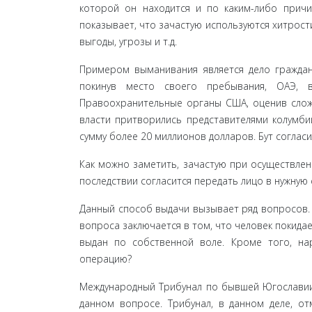
которой он находится и по каким-либо причи
показывает, что зачастую используются хитрост
выгоды, угрозы и т.д.
Примером выманивания является дело граждани
покинув место своего пребывания, ОАЭ, в
Правоохранительные органы США, оценив сложн
власти притворились представителями колум­би
сумму более 20 миллионов долларов. Бут согласил
Как можно заметить, зачастую при осуществлени
по­следствии согласится передать лицо в нужную
Данный способ выдачи вызывает ряд вопросов.
вопроса заключается в том, что человек покида
выдан по собственной воле. Кроме того, на
операцию?
Международный Трибунал по бывшей Югославии
дан­ном вопросе. Трибунал, в данном деле, о