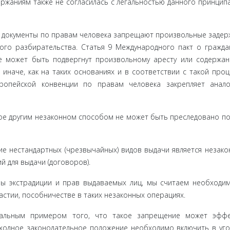
ржаниям также не согласилась с легальностью данного принципа
 доку­менты по правам человека запрещают произвольные задер­
ого разбирательства. Статья 9 Международного пакт о граждан
не может быть подвергнут произвольному аресту или содержа
иначе, как на таких основаниях и в соответствии с такой проц
вропейской конвенции по правам человека закрепляет анал
е дру­гим незаконном способом не может быть преследовано по 
е нестан­дартных (чрезвычайных) видов выдачи является незако
 для вы­дачи (договоров).
ы экстра­диции и прав выдаваемых лиц, мы считаем необходи
астии, пособ­ничестве в таких незаконных операциях.
мальным при­мером того, что такое запрещение может эффе
Сходное законодательное по­ложение необходимо включить в уг