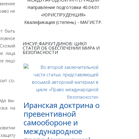
 мнение
Направление подготовки 40.04.01
раво не
«ЮРИСПРУДЕНЦИЯ»
Квалификация (степень) - МАГИСТР.
ет быть
оловное
ИНСУР ФАРХУТДИНОВ: ЦИКЛ
 Схожий
СТАТЕЙ ОБ ОБЕСПЕЧЕНИИ МИРА И
БЕЗОПАСНОСТИ
ие лица
ое лицо
оит со­
ида вы­
Иранская доктрина о
озка на
превентивной
самообороне и
азвитии
международное
 защиту