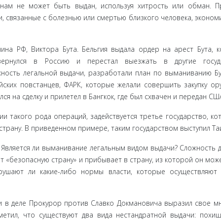
нам не может быть выдан, используя хитрость или обман. П
и, связанные с болезнью или смер­тью близкого человека, эконом
на РФ, Вик­тора Бута. Бельгия выдала ордер на арест Бута, 
ернулся в Россию и перестал вы­езжать в другие госуда
ость легальной выдачи, разработали план по выма­ниванию Бут
йских повстанцев, ФАРК, которые желали совершить закупку ор
ся на сделку и прилетел в Бангкок, где был схвачен и передан СШ
и такого рода операций, задействуется третье государство, ко
 страну. В приве­денном примере, таким государством выступил Та
 Является ли выманивание легальным видом выдачи? Сложность 
ет «безопасную страну» и прибывает в страну, из которой он мож
рушают ли какие-либо нор­мы власти, которые осуществляют
 в деле Прокурор против Славко Докмановича выразил свое м
тметил, что существуют два вида нестандратной выдачи: похи