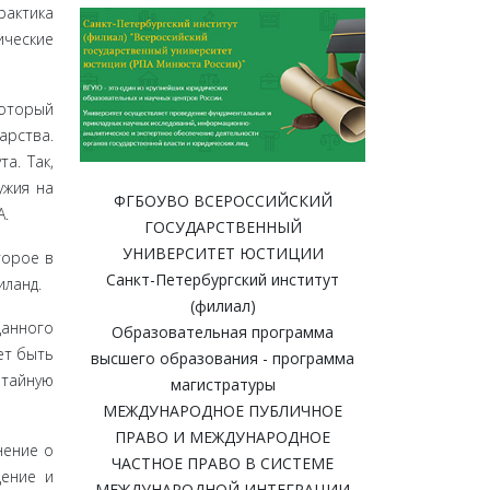
рактика
ические
который
рства.
а. Так,
ужия на
ФГБОУВО ВСЕРОССИЙСКИЙ
А.
ГОСУДАРСТВЕННЫЙ
УНИВЕРСИТЕТ ЮСТИЦИИ
торое в
Санкт-Петербургский институт
иланд.
(филиал)
данного
Образовательная программа
ет быть
высшего образования - программа
 тайную
магистратуры
МЕЖДУНАРОДНОЕ ПУБЛИЧНОЕ
ПРАВО И МЕЖДУНАРОДНОЕ
нение о
ЧАСТНОЕ ПРАВО В СИСТЕМЕ
щение и
МЕЖДУНАРОДНОЙ ИНТЕГРАЦИИ