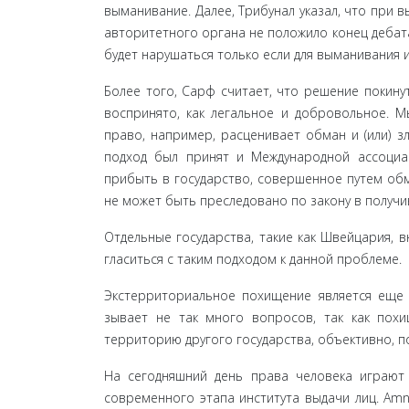
выманивание. Да­лее, Трибунал указал, что при
авторитетного органа не положило конец дебата
будет нарушаться только если для выманивания 
Более того, Сарф считает, что решение покину
воспринято, как легальное и добровольное. 
право, например, расценивает обман и (или) 
подход был принят и Международной ассоциац
прибыть в государство, совершенное путем обм
не может быть преследовано по закону в получи
Отдельные государства, такие как Швейцария, в
гласиться с таким подходом к данной проблеме.
Экстерриториальное похищение является еще 
зывает не так много вопросов, так как похи
территорию другого государства, объективно, п
На сегодняшний день права человека играют
современ­ного этапа института выдачи лиц. Amn