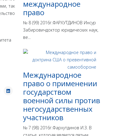
международное
ми, так
право
ельство
№ 8 (99) 2016г.ФАРХУТДИНОВ Инсур
Забировичдоктор юридических наук,
ве...
итета
Международное
право о применении
государством
военной силы против
негосударственных
участников
№ 7 (98) 2016г.Фархутдинов И.З. В
статье, которая является пятым