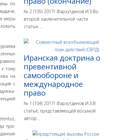
право (окончание)
ганы по
выдачи,
№ 2 (105) 2017г.Фархутдинов И.З.Во
ые меры
второй заключительной части
аложить
статьи, ...
жураева
вленных
Иранская доктрина о
правило
превентивной
 к тому
самообороне и
аева на
международное
рация с
право
адлежа­
венцией
№ 1 (104) 2017г.Фархутдинов И.З.В
статье, представляющей восьмой
автор...
tentus,
да при­
 данную