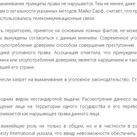
 выманивании принципы права не нарушаются. Тем не менее, даже
м о легальности указанных методов. Майкл Сарф, считает, что п
использовались телекоммуникационные связи.
ть терри­торию, принятое на основании ложных фактов, не мож
Мы вынуждены согласиться с данным мнением. Современное уг
злоупотребление дове­рием способом совершения преступления.
ией уголовного пра­ва. Ассоциация отметила, что принужден
ана или злоупотребления доверием, является нарушением и так
вшей его стране.
несли за­прет на выманивание в уголовное законодательство. Ст
одним видом нестандартной выдачи. Рассмотрение данного в
щение лица на тер­ритории одного государства и его перев
онимается как нарушаю­щее права данного лица.
 важнейшую роль не только в общем, но и в частности в р
esty International указала, что ввиду невозможности обеспечить