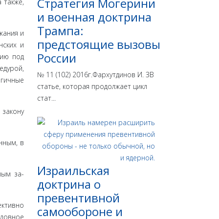
Стратегия Могерини
 также,
и военная доктрина
Трампа:
жания и
предстоящие вызовы
­ских и
России
нию под
едурой,
№ 11 (102) 2016г.Фархутдинов И. ЗВ
огичные
статье, которая продолжает цикл
стат...
за­кону
нным, в
Израильская
мым за­
доктрина o
превентивной
ктивно
самообороне и
оловное