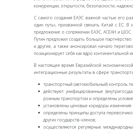
конкуренции, открытости, безопасности, надежно
С самого создания ЕАЭС важной частью его раз
один путь», призванной связать Китай с ЕС. В 
предложение о сопряжении ЕАЭС, АСЕАН и ШОС. 
Путин предложил создать большое партнёрство в 
и другие, а также анонсировал начало перегов
пози­ционирует себя как ядро континентальной и
В настоящее время Евразийской экономической
ин­теграционные результаты в сфере транспорта
транспортный (автомобильный) контроль п
действуют унифицированные (внутригосуда
рожным транспортом и определены условия
установлены ценовые коридоры изменения 
определены принципы доступа перевозчиков
других государств-членов;
осуществляются регулярные международные