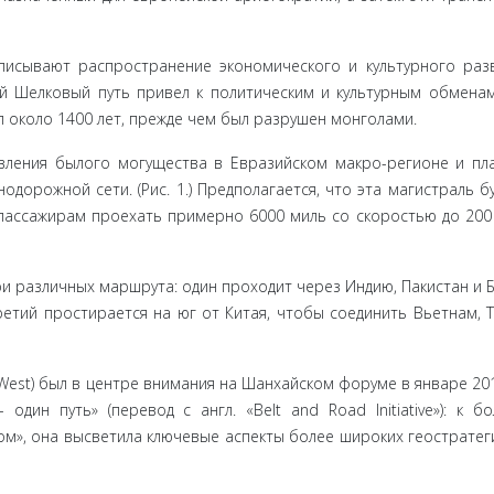
писывают распространение экономического и культурного раз
кой Шелковый путь привел к политическим и культурным обмена
около 1400 лет, прежде чем был разрушен монголами.
ления бы­лого могущества в Евразийском макро-регионе и пл
дорожной сети. (Рис. 1.) Предполагается, что эта магистраль бу
 пассажирам проехать примерно 6000 миль со скоростью до 200
 раз­личных маршрута: один проходит через Индию, Пакистан и 
ретий простирается на юг от Китая, чтобы соединить Вьетнам, Та
 West) был в центре внимания на Шанхайском форуме в январе 201
один путь» (перевод с англ. «Belt and Road Initiative»): к б
м», она вы­светила ключевые аспекты более широких геостратег