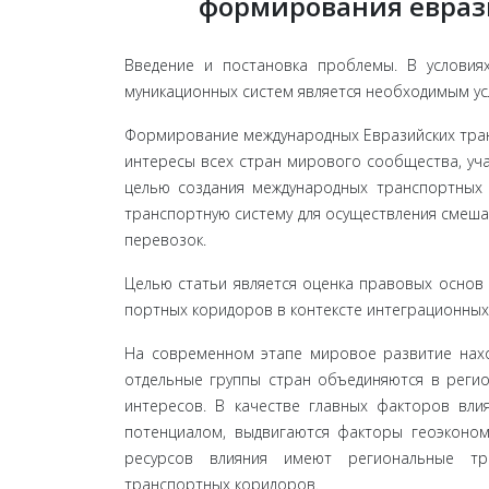
формирования евраз
Введение и постановка проблемы. В условия
муникационных систем является необходимым ус
Формирова­ние международных Евразийских тра
интересы всех стран мирового сообщества, уча
целью создания международных транспортных 
транспорт­ную систему для осуществления смеш
перевозок.
Целью статьи является оценка правовых основ 
портных коридоров в контексте интеграционных
На современном этапе мировое развитие наход
отдельные группы стран объединяются в регио
интересов. В качестве главных факторов влия
потенциалом, выдвигаются факторы гео­эконом
ресурсов влияния имеют региональные тр
транспортных коридоров.