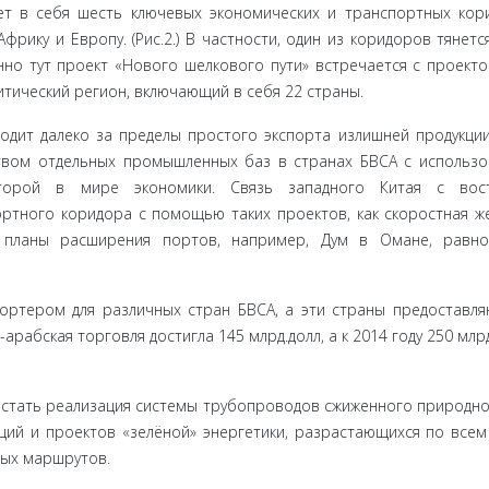
ет в себя шесть ключевых экономических и транспортных кор
рику и Европу. (Рис.2.) В частности, один из коридоров тянетс
нно тут про­ект «Нового шелкового пути» встречается с проект
олитический регион, включающий в себя 22 страны.
ит да­леко за пределы простого экспорта излишней продукции 
ством отдельных промышленных баз в странах БВСА с использ
второй в мире эконо­мики. Связь западного Китая с вос
тного коридора с помощью таких проектов, как скоростная ж
 планы расширения портов, например, Дум в Омане, равно
ортером для различных стран БВСА, а эти страны предоставл
арабская торговля достигла 145 млрд.долл, а к 2014 году 250 млрд
 стать реализация системы трубопроводов сжиженного природно­
анций и проектов «зелёной» энергетики, разрастающихся по все
ных маршрутов.