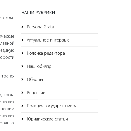
НАШИ РУБРИКИ
но-ком­
Persona Grata
ические
Актуальное интервью
Главной
 единую
Колонка редактора
корости
Наш юбиляр
 транс­
Обзоры
Рецензии
, когда
ических
Полиция государств мира
ическим
ических
Юридические статьи
родных