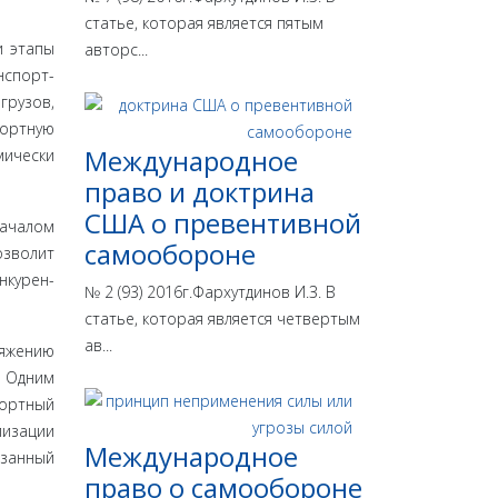
статье, которая является пятым
и этапы
авторс...
нспорт­
грузов,
портную
Международное
мически
право и доктрина
США о превентивной
началом
самообороне
озволит
нкурен­
№ 2 (93) 2016г.Фархутдинов И.З. В
статье, которая является четвертым
ав...
яже­нию
) Одним
портный
иза­ции
Международное
азанный
право о самообороне