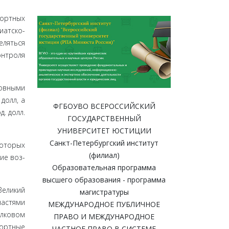
портных
иатско­
­ляться
нтро­ля
новными
 долл, а
ФГБОУВО ВСЕРОССИЙСКИЙ
. долл.
ГОСУДАРСТВЕННЫЙ
УНИВЕРСИТЕТ ЮСТИЦИИ
Санкт-Петербургский институт
которых
(филиал)
ие воз­
Образовательная программа
высшего образования - программа
е­ликий
магистратуры
частями
МЕЖДУНАРОДНОЕ ПУБЛИЧНОЕ
елковом
ПРАВО И МЕЖДУНАРОДНОЕ
портные
ЧАСТНОЕ ПРАВО В СИСТЕМЕ