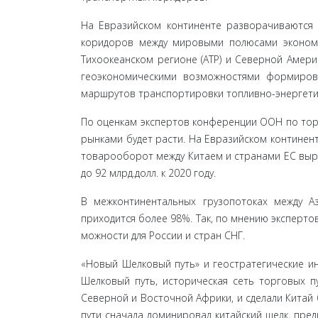
На Евразийском континенте разворачиваются
коридоров между мировыми полюсами экономич
Тихоокеанском регионе (АТР) и Северной Америк
геоэкономическими возможностями формирова
маршрутов транспортировки топливно-энергети
По оценкам экспертов конференции ООН по тор
рынками будет расти. На Евразийском континенте к
товарооборот между Китаем и странами ЕС выраст
до 92 млрд.долл. к 2020 году.
В межконтинентальных грузопотоках между 
приходится более 98%. Так, по мнению эксперто
можности для России и стран СНГ.
«Новый Шелковый путь» и геостратегические ин
Шелковый путь, историческая сеть торговых п
Северной и Восточной Африки, и сделали Кита
пути сначала доминировал китайский шелк, пред