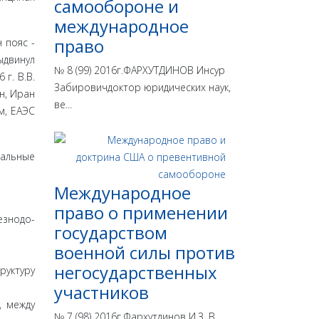
самообороне и
международное
право
 пояс -
ыдвинул
№ 8 (99) 2016г.ФАРХУТДИНОВ Инсур
г. В.В.
Забировичдоктор юридических наук,
н, Иран
ве...
м, ЕАЭС
еальные
Международное
право о применении
езнодо­
государством
военной силы против
негосударственных
руктуру
участников
, между
№ 7 (98) 2016г.Фархутдинов И.З. В