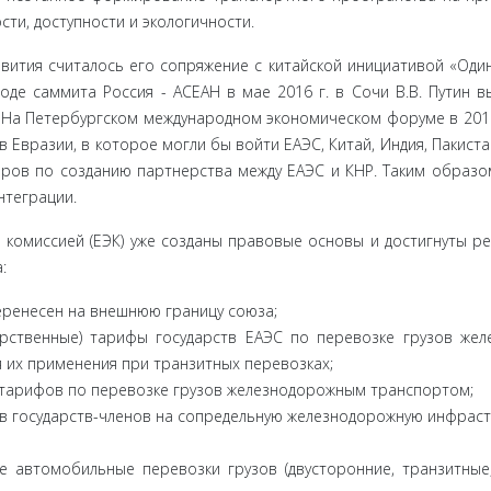
сти, доступности и экологичности
.
вития считалось его сопряжение с китайской инициативой «Один
ходе сам­мита Россия - АСЕАН в мае 2016 г. в Сочи В.В. Путин в
На Петер­бургском международном экономическом форуме в 2016 
Евразии, в ко­торое могли бы войти ЕАЭС, Китай, Индия, Пакиста
оров по созданию партнерства между ЕАЭС и КНР. Таким образо
нтеграции.
 комиссией (ЕЭК) уже созданы правовые основы и достигнуты р
:
еренесен на внешнюю границу союза;
рствен­ные) тарифы государств ЕАЭС по перевозке грузов жел
 их применения при транзитных перевозках;
тарифов по перевозке грузов железнодорожным транспортом;
 госу­дарств-членов на сопредельную железнодорожную инфра­ст
 автомо­бильные перевозки грузов (двусторонние, транзитные