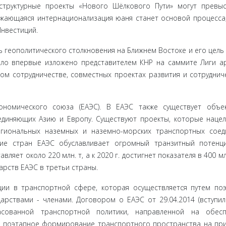
структур­ные проекты «Нового Шёлкового Пути» могут превы
олжающаяся интернационализация юаня станет основой процесса
Инвестиций.
 геопо­литического столкновения на Ближнем Востоке и его цель т
было впервые изложено представителем КНР на саммите Лиги а
ом сотрудниче­стве, совместных проектах развития и сотруднич
ономическо­го союза (ЕАЭС). В ЕАЭС также существует объе
единяющих Азию и Европу. Существуют проекты, которые наце
егиональных наземных и наземно-морских транспортных соед
ние стран ЕАЭС обуславливает огромный транзитный потенц
ляет около 220 млн. т, а к 2020 г. достигнет показателя в 400 млн
дарств ЕАЭС в третьи страны.
ии в транс­портной сфере, которая осуществляется путем по
арствами - членами. Договором о ЕАЭС от 29.04.2014 (вступил
сованной транс­портной политики, направленной на обесп
 и поэтапное формирова­ние транспортного пространства на пр