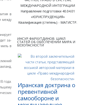
МЕЖДУНАРОДНОЙ ИНТЕГРАЦИИ
Направление подготовки 40.04.01
вития в
«ЮРИСПРУДЕНЦИЯ»
м между
Квалификация (степень) - МАГИСТР.
анирует
ИНСУР ФАРХУТДИНОВ: ЦИКЛ
дет за­
СТАТЕЙ ОБ ОБЕСПЕЧЕНИИ МИРА И
БЕЗОПАСНОСТИ
 миль в
Ближний
и­ланд,
8 года.
Иранская доктрина о
ольшему
превентивной
ических
самообороне и
международное