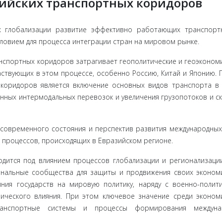
ийских транспортных коридоров
х глобали­зации развитие эффективно работающих транспорт
ловием для процесса интеграции стран на мировом рынке.
нспортных коридоров затрагивает геополитические и геоэконом
ствующих в этом про­цессе, особенно Россию, Китай и Японию. 
коридоров является включение основных видов транспорта в
анных интермодальных перевозок и увеличения грузопотоков и с
современ­ного состояния и перспектив развития международных
 процессов, происходящих в Евразийском регионе.
ит­ся под влиянием процессов глобализации и региона­лизации
нальные сообщества для защиты и продвижения сво­их эконом
ния государств на мировую политику, наряду с воен­но-полит
ического влияния. При этом ключевое значение среди эконом
анс­портные системы и процессы формирования междуна