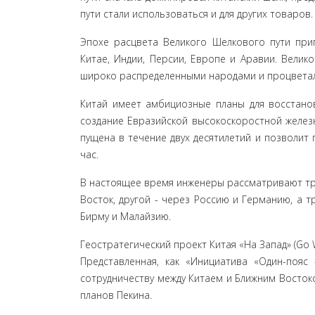
пути стали использоваться и для других товаров.
Эпохе расцвета Великого Шелкового пути при
Китае, Индии, Персии, Европе и Аравии. Вели
широко распределенными народами и процветал 
Китай имеет амбициозные планы для восстанов
создание Евразийской высокоскоростной железно
пущена в течение двух десятилетий и позволит
час.
В настоящее время инженеры рассматривают три
Восток, другой - через Россию и Германию, а т
Бирму и Малайзию.
Геостратегический проект Китая «На Запад» (Go
Представленная, как «Инициатива «Один-пояс - 
сотрудничеству между Китаем и Ближним Востоко
планов Пекина.