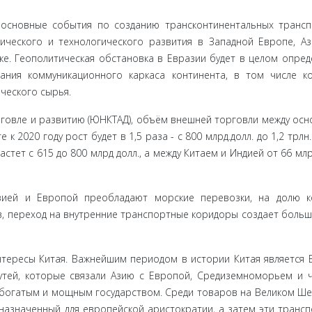
 основные события по созданию трансконтинентальных транс
еского и технологического развития в Западной Европе, Аз
е. Гео­политическая обстановка в Евразии будет в целом опреде
ния коммуникационного каркаса континента, в том числе ко
ческого сырья.
говле и развитию (ЮНКТАД), объём внешней торговли между ос­
 2020 году рост будет в 1,5 раза - с 800 млрд.долл. до 1,2 трлн.
ет с 615 до 800 млрд долл., а между Китаем и Индией от 66 млрд
Азией и Европой преобладают морские перевозки, на долю 
в, переход на внутренние транспортные коридоры создает больш
тересы Китая. Важнейшим периодом в истории Китая является В
утей, ко­торые связали Азию с Европой, Средиземноморьем и 
й богатым и мощным государством. Среди товаров на Великом Ш
назначен­ный для европейской аристократии, а затем эти транс