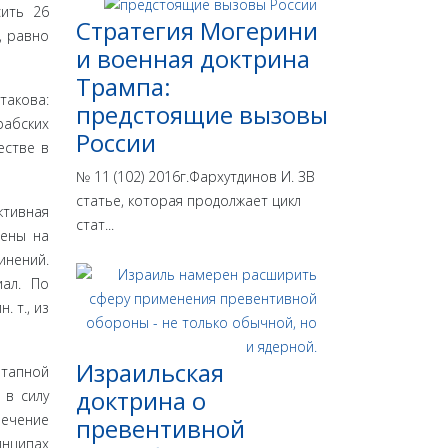
сить 26
Стратегия Могерини
, равно
и военная доктрина
Трампа:
а­кова:
предстоящие вызовы
рабских
России
естве в
№ 11 (102) 2016г.Фархутдинов И. ЗВ
статье, которая продолжает цикл
ктивная
стат...
лены на
инений.
иал. По
. т., из
Израильская
этапной
доктрина o
 в силу
ечение
превентивной
инципах