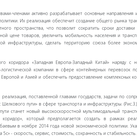
вами-чле­нами активно разрабатывает основные направления 
олитики. Их реализация обеспечит создание общего рынка тра
ого простран­ства, что позволит сократить сроки доставки 
ой цене товаров, уве­личить мобильность населения и транс
ной инфраструктуры, сделать территорию союза более эконо
го кори­дора «Западная Европа-Западный Китай» наряду с 
логистиче­ской компании в сфере контейнерных перевозок п
 Европой и Азией и обеспечить предоставление комплексных ко
еали­зация, поставленной главами государств, задачи по сопр
Шел­кового пути» в сфере транспорта и инфраструктуры. (Рис.3.
пути станет новый высокоскоростной мультимодальный транс­
 ко­ридор», который предполагается создать в рамках реал
баевым в ноябре 2014 года новой экономической политики. Ук
5с» - ско­рость, сервис, стоимость, сохранность и стабильность.