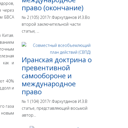
идоров,
право (окончание)
я через
ом БВСА
№ 2 (105) 2017г.Фархутдинов И.З.Во
второй заключительной части
статьи, ...
Ки­тая.
ованием
точным
елезная
Иранская доктрина о
 как и
превентивной
самообороне и
яют 40%
международное
.долл и
право
№ 1 (104) 2017г.Фархутдинов И.З.В
го газа
статье, представляющей восьмой
м новым
автор...