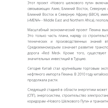
Этот проект «Нового шелкового пути» включа
связывающих Азию, Ближний Восток, Северную Аф
Ближний Восток в Северную Африку (БВСА), име
(«MENA» - Middle East and Northern Africa), геоп
Масштабный экономический проект Пекина выход
Это только часть плана, наряду со строитель
технических и производственных знаний 
Средиземноморьем означает развитие транспор
дорога «Red Med». Кроме того, существуют
значительных инвестиций в Турцию.
Сегодня Китай стал крупнейшим торговым эксп
нефтяного импорта Пекина. В 2010 году китайско-
продолжала расти.
Следующей стадией в области энергетики может
(СПГ), энергосистем, строительство электрост
коридорам «Нового Шёлкового Пути» и транзит