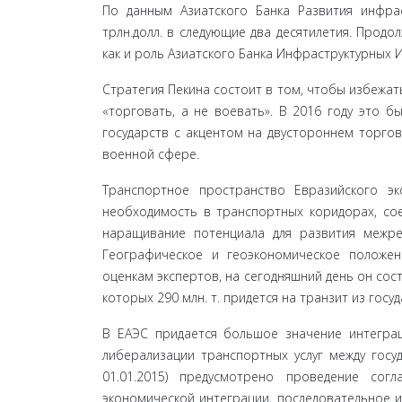
По данным Азиатского Банка Развития инфра
трлн.долл. в следующие два десятилетия. Прод
как и роль Азиатского Банка Инфраструктурных 
Стратегия Пекина состоит в том, чтобы избежать
«торговать, а не воевать». В 2016 году это 
государств с акцентом на двустороннем торгов
воен­ной сфере.
Транспортное пространство Евразийского эк
необходимость в транспортных коридорах, со
наращи­вание потенциала для развития межр
Географическое и геоэкономическое положе
оценкам экспертов, на сегодняшний день он состав
которых 290 млн. т. при­дется на транзит из госу
В ЕАЭС придается большое значение интеграц
либерализации транспортных услуг между госуд
01.01.2015)
предусмотрено проведение согла
экономиче­ской интеграции, последовательное