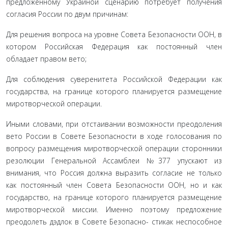
предложенному Украиной сценарию потребует получения
согла­сия России по двум причинам:
Для решения вопроса на уровне Совета Безопасности ООН, в
котором Российская Федерация как постоянный член
обладает правом вето;
Для соблюдения суверенитета Российской Федерации как
государства, на границе которого планируется размеще­ние
миротворческой операции.
Иными словами, при отстаивании возможности преодо­ления
вето России в Совете Безопасности в ходе голосования по
вопросу размещения миротворческой операции сторонники
резо­люции Генеральной Ассамблеи №377 упускают из
внимания, что Россия должна выразить согласие не только
как постоянный член Совета Безопасности ООН, но и как
государство, на границе ко­торого планируется размещение
миротворческой миссии. Имен­но поэтому предложение
преодолеть дэдлок в Совете Безопасно- стикак неспособное