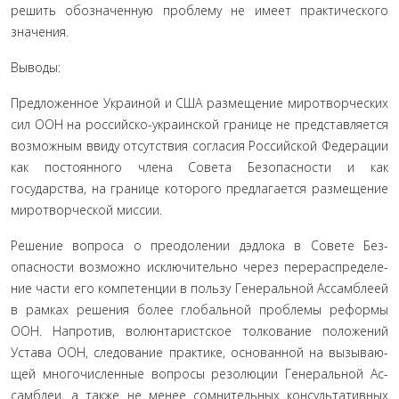
решить обозначенную проблему не имеет практического
значения.
Выводы:
Предложенное Украиной и США размещение миро­творческих
сил ООН на российско-украинской границе не представляется
возможным ввиду отсутствия согласия Рос­сийской Федерации
как постоянного члена Совета Безопас­ности и как
государства, на границе которого предлагается размещение
миротворческой миссии.
Решение вопроса о преодолении дэдлока в Совете Без­
опасности возможно исключительно через перераспределе­
ние части его компетенции в пользу Генеральной Ассамбле­ей
в рамках решения более глобальной проблемы реформы
ООН. Напротив, волюнтаристское толкование положений
Устава ООН, следование практике, основанной на вызываю­
щей многочисленные вопросы резолюции Генеральной Ас­
самблеи, а также не менее сомнительных консультативных