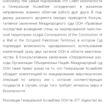
(subsidiary), тем самым подчеркивая, что Совет Безопас­ности
и Генеральная Ассамблея сотрудничают в указанном
направлении, взаимно облегчая работу друг друга. В под­
держку указанного аргумента нередко приводится Консуль­
тативное заключение Международного суда ООН «Правовые
последствия возведения стены на оккупированной палестин­
ской территории» («Legal Consequences of the Construction of
a Wall in the Occupied Palestinian Territory»), в котором Суд
подтвердил возможность одновременного использования
компетенций сразу двух органов ООН в области миротвор­
чества. В Консультативном заключении «Определенные рас­
ходы Организации Объединенных Наций» Международный суд
ООН также прямо указал на то, что Генеральная Ассам­блея
обладает компетенцией по инициированию миротвор­ческих
операций по запросу или с согласия соответствую­щих
государств в случаях, когда того требуют интересы мира и
безопасности.
Резолюция Генеральной Ассамблеи ООН № 377 «Един­ство во