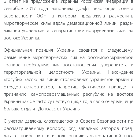
В ответ на предложение Украины Российская Федера­ция в
сентябре 2017 года направила драфт резолюции Со­вета
Безопасности ООН, в котором предложила разместить
миротворческие силы вдоль демаркационной линии, разде­
ляющей украинские и сепаратистские вооруженные силы на
востоке Украины.
Официальная позиция Украины сводится к следующе­му:
размещение миротворческих сил на российско-украинской
границе необходимо для восстановления суверенитета и
территориальной целостности Украины. Нахождение
«голубых касок» на линии столкновения украинской армии и
отрядов сепаратистов, напротив, фактически приведет к
признанию самопровозглашенных республик на востоке
Украины как de-facto существующих, что, в свою очередь, еще
больше от­далит Донбасс от Украины.
С учетом дэдлока, сложившегося в Совете Безопасности по
рассматриваемому вопросу, ряд западных авторов пред­
лагают прибегнуть к использованию альтернативной про­