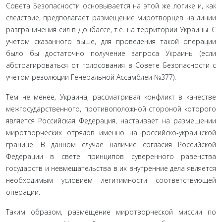
Совета Безопасности основывается на этой же логике и, как
следствие, предполагает размещение миротворцев на линии
разграничения сил в Донбассе, т.е. на территории Украины. С
учетом сказанного выше, для проведения такой операции
было бы достаточно получение запроса Украины (если
абстрагироваться от голосования в Совете Безопасно­сти с
учетом резолюции Генеральной Ассамблеи №377).
Тем не менее, Украина, рассматривая конфликт в ка­честве
межгосударственного, противоположной стороной которого
является Российская Федерация, настаивает на размещении
миротворческих отрядов именно на россий­ско-украинской
границе. В данном случае наличие согласия Российской
Федерации в свете принципов суверенного ра­венства
государств и невмешательства в их внутренние дела является
необходимым условием легитимности соответству­ющей
операции.
Таким образом, размещение миротворческой миссии по