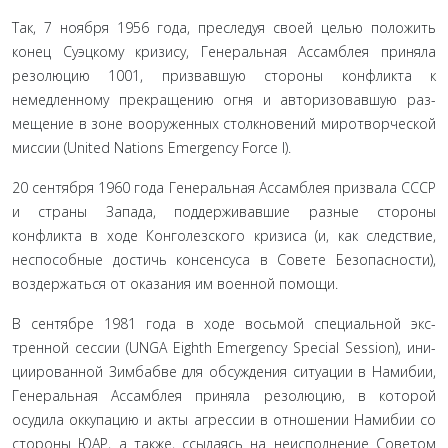
Так, 7 ноября 1956 года, преследуя своей целью поло­жить
конец Суэцкому кризису, Генеральная Ассамблея при­няла
резолюцию 1001, призвавшую стороны конфликта к
немедленному прекращению огня и авторизовавшую раз­
мещение в зоне вооруженных столкновений миротворческой
миссии (United Nations Emergency Force I).
20 сентября 1960 года Генеральная Ассамблея призвала СССР
и страны Запада, поддерживавшие разные стороны
конфликта в ходе Конголезского кризиса (и, как следствие,
неспособные достичь консенсуса в Совете Безопасности),
воз­держаться от оказания им военной помощи.
В сентябре 1981 года в ходе восьмой специальной экс­
тренной сессии (UNGA Eighth Emergency Special Session), ини­
циированной Зимбабве для обсуждения ситуации в На­мибии,
Генеральная Ассамблея приняла резолюцию, в которой
осудила оккупацию и акты агрессии в отношении Намибии со
стороны ЮАР, а также, ссылаясь на неисполне­ние Советом