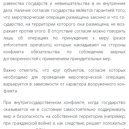
равенства государств и невмешательства в их внутренние
дела. Наличие согласия государства является гарантией того,
что миротворческая операция размещена законно и что го­
сударство, на территории которого она размещена, не воз­
ражает против этого. В отсутствие согласия можно говорить
лишь об операциях по принуждению к миру (peace
enforcement operations), которые накладывают на стороны
конфликта обя­зательства по соблюдению мирных
договоренностей с при­менением принудительных мер.
Важно отметить, что круг субъектов, согласие которых
необходимо для проведения миротворческой операции,
варьируется в зависимости от характера вооруженного кон­
фликта.
При внутригосударственном конфликте, когда государ­ство
оказывается не в состоянии самостоятельно поддержи­вать
мир и безопасность на собственной территории (на­пример,
при гражданской войне) и, как следствие, решает положиться