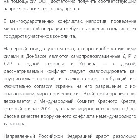
на помощь сил ООН, достаточно получить соот­ветствующий
запрос/согласие этого государства.
В межгосударственных конфликтах, напротив, проведе­ние
миротворческой операции требует выражения согласия всех
государств-участников конфликта.
На первый взгляд, с учетом того, что противоборству­ющими
силами в Донбассе являются самопровозглашен­ные ДНР и
ЛИР с одной стороны, и Украина — с другой,
рассматриваемый конфликт следует квалифицировать как
внутригосударственный, и, следовательно, требующий ис­
ключительно согласия Украины на его разрешение с ис­
пользованием миротворческих сил. Этой точки зрения при­
держивается и Международный Комитет Красного Креста,
который в июле 2014 года квалифицировал конфликт в Дон­
бассе в качестве вооруженного конфликта немеждународно­го
характера.
Направленный Российской Федерацией драфт резолю­ции