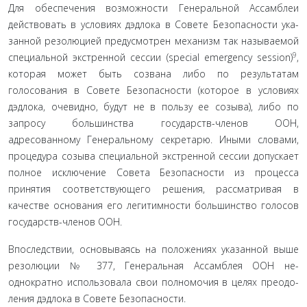
Для обеспечения возможности Генеральной Ассамблеи
действовать в условиях дэдлока в Совете Безопасности ука­
занной резолюцией предусмотрен механизм так называемой
9
специальной экстренной сессии (special emergency session)
,
ко­торая может быть созвана либо по результатам
голосования в Совете Безопасности (которое в условиях
дэдлока, очевид­но, будут не в пользу ее созыва), либо по
запросу большин­ства государств-членов ООН,
адресованному Генеральному секретарю. Иными словами,
процедура созыва специальной экстренной сессии допускает
полное исключение Совета Без­опасности из процесса
принятия соответствующего реше­ния, рассматривая в
качестве основания его легитимности большинство голосов
государств-членов ООН.
Впоследствии, основываясь на положениях указанной выше
резолюции № 377, Генеральная Ассамблея ООН не­
однократно использовала свои полномочия в целях преодо­
ления дэдлока в Совете Безопасности.