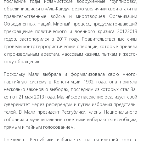
последние годы исламистские вооруженные группировки,
объединившиеся в «Аль-Каиду», резко увеличили свои атаки на
правительственные войска и миротворцев Организации
Объединенных Наций. Мирный процесс, предусматриваю­щий
прекращение политического и военного кризиса 2012­2013
годов, застопорился в 2017 году. Правительственные силы
провели контртеррористические операции, которые привели
к произвольным арестам, массовым казням, пыткам и жесто­
кому обращению.
Поскольку Мали выбрала и формализовала свою много­
партийную систему в Конституции 1992 года, она приняла
несколько законов о выборах, последним из которых стал За­
кон от 21 мая 2013 года. Малийское население реализует свой
суверенитет через референдум и путем избрания представи­
телей. В Мали президент Республики, члены Национального
собрания и муниципальные советники избираются всеобщим,
прямым и тайным голосованием.
Президент Республики избирается на пятилетний срок с