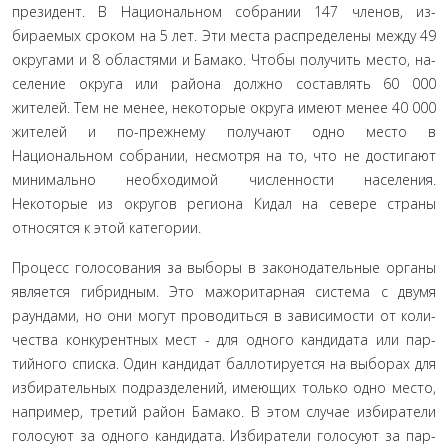
президент. В Национальном собрании 147 членов, из­
бираемых сроком на 5 лет. Эти места распределены между 49
округами и 8 областями и Бамако. Чтобы получить место, на­
селение округа или района должно составлять 60 000
жителей. Тем не менее, некоторые округа имеют менее 40 000
жителей и по-прежнему получают одно место в
Национальном собра­нии, несмотря на то, что не достигают
минимально необходи­мой численности населения.
Некоторые из округов региона Кидал на севере страны
относятся к этой категории.
Процесс голосования за выборы в законодательные орга­ны
является гибридным. Это мажоритарная система с двумя
раундами, но они могут проводиться в зависимости от коли­
чества конкурентных мест - для одного кандидата или пар­
тийного списка. Один кандидат баллотируется на выборах для
избирательных подразделений, имеющих только одно место,
например, третий район Бамако. В этом случае избиратели
голосуют за одного кандидата. Избиратели голосуют за пар­