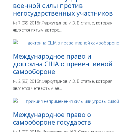
военной силы против
негосударственных участников
№ 7 (98) 2016г.Фархутдинов И.З. В статье, которая
является пятым авторс...
Международное право и
доктрина США о превентивной
самообороне
№ 2 (93) 2016г.Фархутдинов И.З. В статье, которая
является четвертым ав...
Международное право о
самообороне государств
№ 1 (92) 2016г. Фархутдинов И.З. Сегодня эскалация