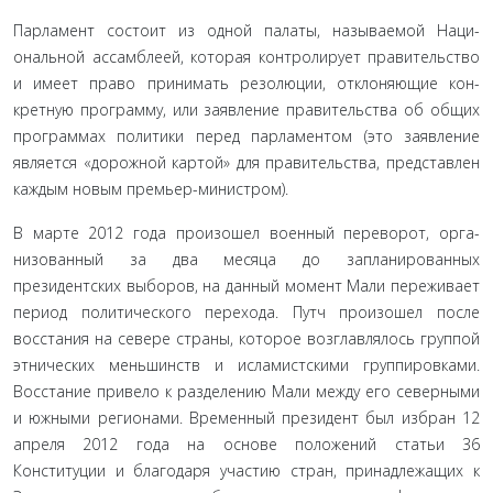
Парламент состоит из одной палаты, называемой Наци­
ональной ассамблеей, которая контролирует правительство
и имеет право принимать резолюции, отклоняющие кон­
кретную программу, или заявление правительства об общих
программах политики перед парламентом (это заявление
является «дорожной картой» для правительства, представлен
каждым новым премьер-министром).
В марте 2012 года произошел военный переворот, орга­
низованный за два месяца до запланированных
президентских выборов, на данный момент Мали переживает
период поли­тического перехода. Путч произошел после
восстания на се­вере страны, которое возглавлялось группой
этнических мень­шинств и исламистскими группировками.
Восстание привело к разделению Мали между его северными
и южными регио­нами. Временный президент был избран 12
апреля 2012 года на основе положений статьи 36
Конституции и благодаря уча­стию стран, принадлежащих к