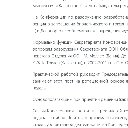
Бело­руссия и Казахстан. Статус наблюдателя рег
На Конференции по разоружению разработаны
венция о запрещении биологического и токсинно
г.) и Договор о всеобъемлющем запрещении ядерн
Формально функции Секретариата Конференции
вопросам разоружения Секретариата ООН. Обяз
невского Отделения ООН М. Моллер (Дания). До
К.-Ж. К. Токаев (Казахстан); в 2002-2011 гг. - С. А.
Практической работой руководит Председатель
занимают этот пост на ротационной основе (в
недель.
Основополагающим при принятии решений (как пр
Сессия Конференции состоит из трех частей: кон
редина сентября. По итогам принимается ежегод
ствия субстантивной деятельности на Конфере