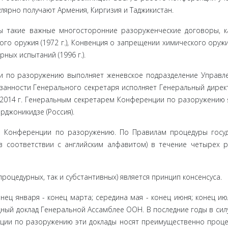
улярно получают Армения, Киргизия и Таджикистан.
 такие важные многосторонние разоруженческие договоры, к
го оружия (1972 г.), Конвенция о запрещении химического оружи
ых испыта­ний (1996 г.).
 по ра­зоружению выполняет женевское подразделение Управл
анности Генерального секретаря исполняет Генеральный дирек
 2014 г. Гене­ральным секретарем Конференции по разоружению 
 Орджоникид­зе (Россия).
 Конфе­ренции по разоружению. По Правилам процедуры госуд
 соответ­ствии с английским алфавитом) в течение четырех 
оце­дурных, так и субстантивных) является принцип консенсуса.
ец янва­ря - конец марта; середина мая - конец июня; конец июл
ный доклад Генеральной Ассамблее ООН. В последние годы в силу
нции по разо­ружению эти доклады носят преимущественно проц