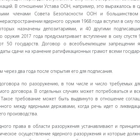
каций. В отношении Устава ООН, например, это выражалось в с
нными членами Совета Безопасности ООН и большинством 
нераспространении ядер­ного оружия 1968 года вступил в силу по
которых назначены депозита­риями, и 40 другими подписавш
 оружия 2017 года предусма­тривает вступление в силу спустя 
уют 50 государств. Договор о всеобъ­емлющем запрещении 
ле даты сдачи на хранение ратификационных грамот всеми государ
ем через два года после открытия его для подписания.
 договора по разоружению, в том числе и число требуемых дл
амого договора. В отдельных случаях может потребоваться и в
. Такое требование может быть выдвинуто в отношение согла
нного между ядерными державами, когда речь идет о ликвидац
его производства.
ого права в области разоружения устанавливают и принципи
тическое осуществление ядерного разоружения и которые долж