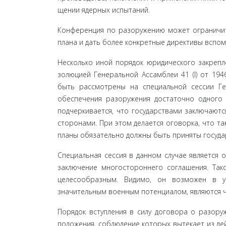
щении ядерных испытаний.
Конференция по разоружению может ограничит
плана и дать более конкретные директивы вспо
Несколько иной порядок юридического закрепл
золюцией Генеральной Ассамблеи 41 (I) от 194
быть рассмотрены на специальной сессии Г
обеспечения разо­ружения достаточно одного
подчеркивается, что государ­ствами заключаю
сторонами. При этом делается оговорка, что та
планы обязательно должны быть приняты госуда
Специальная сессия в данном случае является
заключение многостороннего соглашения. Так
целесообразным. Видимо, он возможен в ус
значительным военным потенциалом, являются 
Порядок вступления в силу договора о разору
положения, соблюдение которых вытекает из дей