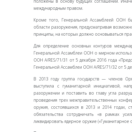
положены в основу будущих соглашений. Инач
международным правом.
Кроме того, Генеральной Ассамблеей ООН бы
области разоружения, предусматривая возможн
принципы, на которых должно основываться пра
Для определение основных контуров междуна
Генеральной Ассамблеи ООН о мирном использо
ООН A/RES/71/31 от 5 декабря 2016 года «Пре
Генеральной Ассамблеи ООН A/RES/71/32 от 5 де
В 2013 году группа государств — членов Ор
выступила с гуманитарной инициативой, на
разоружении и поставить во главу угла разр
проведения трех меж­правительственных конфе
оружия, состоявшихся в 2013 и 2014 годах, с
обязательства сотрудничать «в рам­ках ус
ликвидировать ядерное оружие («Гуманитарное о