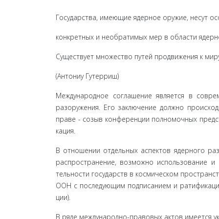
Государства, имеющие ядерное оружие, несут о
конкретных и необратимых мер в области ядерно
Существует множество путей продвижения к миру
(Антониу Гутерриш)
Международное соглашение является в совре
разоружения. Его заключение должно происход
праве - созыв конференции полномочных предст
кация.
В отношении отдельных аспектов ядерного раз
распространение, возможно использование и 
тельности государств в космическом пространст
ООН с последующим подписанием и ратификацие
ции).
В ряде международно-правовых актов имеется у