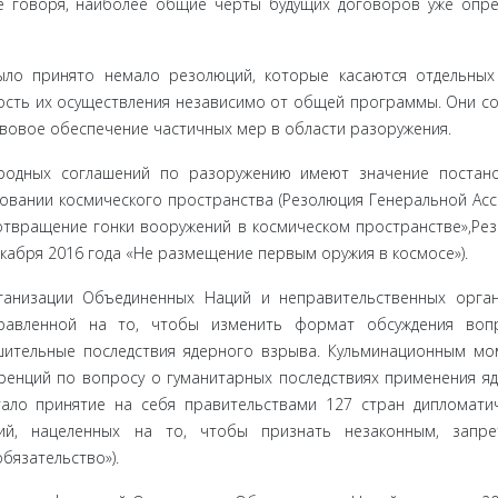
е говоря, наиболее общие черты будущих договоров уже опр
ло при­нято немало резолюций, которые касаются отдельны
ость их осу­ществления независимо от общей программы. Они с
вовое обеспе­чение частичных мер в области разоружения.
родных со­глашений по разоружению имеют значение постан
вании кос­мического пространства (Резолюция Генеральной Ас
дотвращение гонки вооружений в космическом пространстве»,Ре
кабря 2016 года «Не размещение первым оружия в космосе»).
ганизации Объединенных Наций и неправительственных орга
правленной на то, чтобы изменить формат обсуждения воп
ушительные последствия ядерного взрыва. Кульминационным м
ренций по вопросу о гуманитарных последствиях применения я
тало принятие на себя правительствами 127 стран дипломати
илий, нацеленных на то, чтобы признать незаконным, запр
бязательство»).