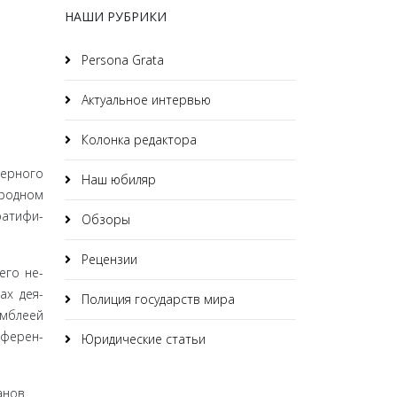
НАШИ РУБРИКИ
Persona Grata
Актуальное интервью
Колонка редактора
дерного
Наш юбиляр
ародном
ратифи­
Обзоры
Рецензии
его не­
ах дея­
Полиция государств мира
амблеей
нферен­
Юридические статьи
анов