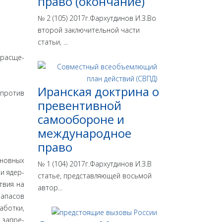
право (окончание)
№ 2 (105) 2017г.Фархутдинов И.З.Во
второй заключительной части
статьи, ...
 расще­
Иранская доктрина о
 против
превентивной
самообороне и
международное
право
сновных
№ 1 (104) 2017г.Фархутдинов И.З.В
и ядер­
статье, представляющей восьмой
твия на
автор...
запасов
аботки,
 запре­