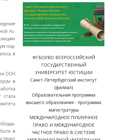
ведение
ной Ас­
олюциях
для под­
алось в
ФГБОУВО ВСЕРОССИЙСКИЙ
ГОСУДАРСТВЕННЫЙ
УНИВЕРСИТЕТ ЮСТИЦИИ
леи ООН
Санкт-Петербургский институт
форум в
(филиал)
работка
Образовательная программа
 стала
высшего образования - программа
омитета
магистратуры
МЕЖДУНАРОДНОЕ ПУБЛИЧНОЕ
облада­
ПРАВО И МЕЖДУНАРОДНОЕ
аботе в
ЧАСТНОЕ ПРАВО В СИСТЕМЕ
аствуют
МЕЖДУНАРОДНОЙ ИНТЕГРАЦИИ