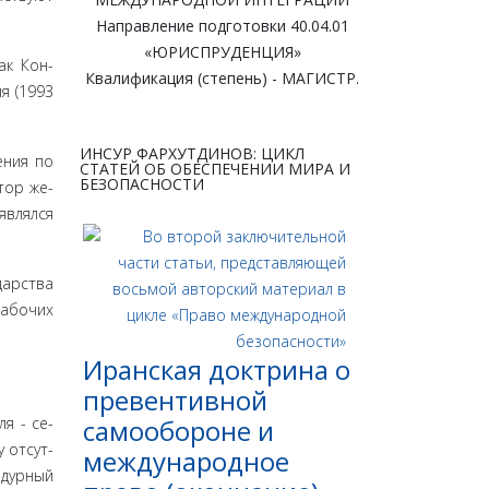
Направление подготовки 40.04.01
«ЮРИСПРУДЕНЦИЯ»
ак Кон­
Квалификация (степень) - МАГИСТР.
я (1993
ИНСУР ФАРХУТДИНОВ: ЦИКЛ
ения по
СТАТЕЙ ОБ ОБЕСПЕЧЕНИИ МИРА И
БЕЗОПАСНОСТИ
тор же­
являлся
ар­ства
рабочих
Иранская доктрина о
превентивной
я - се­
самообороне и
 отсут­
международное
едурный