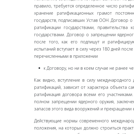
правило, требуется определенное число ратифи
хранение ратификационных грамот постоя
государств, подписавших Устав ООН. Договор о 
ратификации государствами, правительства 
государствами. До­говор о запрещении ядерного
после того, как его подпишут и ратифицир
испытаний вступает в силу че­рез 180 дней пос
перечисленными в приложении
к Договору, но ни в коем случае не ранее ч
Как видно, вступление в силу международного
ратификаций, зависит от характера объекта с
рати­фикация договора всеми его участниками
полном за­прещении ядерного оружия, заключе
запасов этого вида вооружений и прекращении 
Действующие нормы современного международн
положения, на которых должно строиться прак