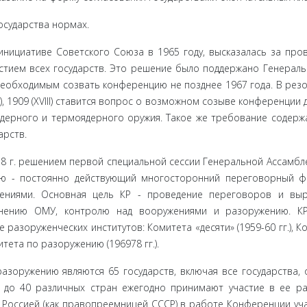
осударства нормах.
нициа­тиве Советского Союза в 1965 году, высказалась за про
тием всех государств. Это решение было поддержано Генераль
необходимым созвать конференцию не позднее 1967 года. В рез
I), 1909 (XVIII) ставится вопрос о возможном созыве конференции 
дерного и термоядерного оружия. Такое же требование содерж
арств.
78 г. ре­шением первой специальной сессии Генеральной Ассамб
ю - по­стоянно действующий многосторонний переговорный 
ениями. Основ­ная цель КР - проведение переговоров и вы
анению ОМУ, контролю над вооружениями и разоружению. КР
азоруженческих институтов: Комитета «десяти» (1959-60 гг.), К
тета по разоружению (1969­78 гг.).
оруже­нию являются 65 государств, включая все государства, 
до 40 различ­ных стран ежегодно принимают участие в ее р
 Россией (как право­преемницей СССР) в работе Конференции уч