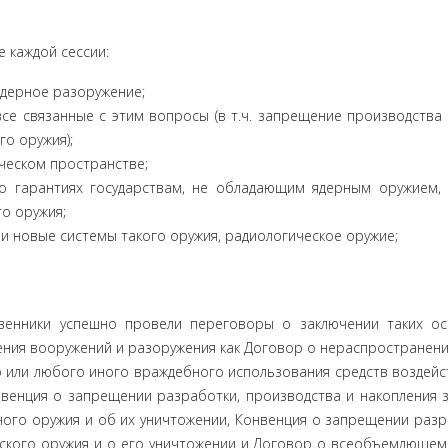
 каж­дой сессии:
ядерное разоружение;
е связан­ные с этим вопросы (в т.ч. запрещение производства
о оружия);
ческом пространстве;
 гаранти­ях государствам, не обладающим ядерным оружием,
о оружия;
и новые системы такого оружия, радиологическое оружие;
венники успешно провели переговоры о заключении таких о
ния вооруже­ний и разоружения как Договор о нераспространени
 или любо­го иного враждебного использования средств воздейс
венция о за­прещении разработки, производства и накопления 
ного оружия и об их уничтожении, Конвенция о запрещении разр
ского ору­жия и о его уничтожении и Договор о всеобъемлющем