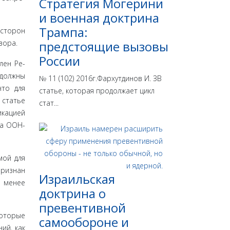
Стратегия Могерини
и военная доктрина
Трампа:
сто­рон
вора.
предстоящие вызовы
России
лен Ре­
 должны
№ 11 (102) 2016г.Фархутдинов И. ЗВ
что для
статье, которая продолжает цикл
 статье
стат...
икацией
ва ООН-
мой для
признан
Израильская
 менее
доктрина o
превентивной
которые
самообороне и
ий, как