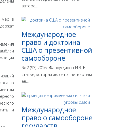
еделены
авторс...
х мер в
одержат
Международное
право и доктрина
овления
США о превентивной
самблеи
самообороне
золюция
№ 2 (93) 2016г.Фархутдинов И.З. В
статье, которая является четвертым
низаций
ав...
роса о
оментом
дерного
ческого
Международное
етить и
право о самообороне
государств