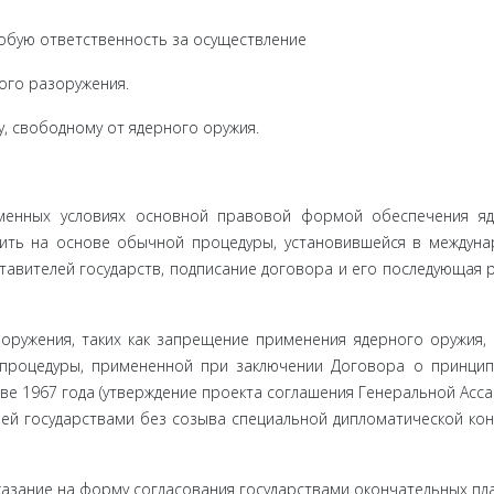
собую ответственность за осуществление
го разо­ружения.
, свободному от ядерного оружия.
менных ус­ловиях основной правовой формой обеспечения я
ить на осно­ве обычной процедуры, установившейся в междун
авителей государств, подписание договора и его последующая 
оружения, таких как запрещение применения ядерного оружия, 
процедуры, примененной при заключении Договора о принцип
ве 1967 года (утверждение проекта соглашения Генеральной Асс
й государ­ствами без созыва специальной дипломатической ко
казание на форму согласования государствами окончательных пл