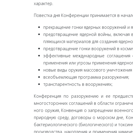
характер.
Повестка дня Конференции принимается в начале
прекращение гонки ядерных вооружений и 
предотвращение ядерной войны, включая вс
пляющихся материалов для создания ядерног
предотвращение гонки вооружений в косми
эффективные международные соглашения о
применения или угрозы применения ядерног
новые виды оружия массового уничтожения 
всеобъемлющая программа разоружения;
транспарентность в вооружениях;
Конференция по разоружению и ее предшест
многосторонних соглашений в области ограниче
ного оружия, Конвенция о запрещении военного
природную среду, договоры о морском дне, Кон
бактериологического (биологического) и токсин
производства, накопления и применения химиче