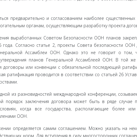
ься предварительно и согласованием наиболее существенных 
могатель­ным органам, осуществляющим разработку проекта дого
ения вы­работанных Советом Безопасности ООН планов закреп
6 года. Соглас­но статье 2, проекты Совета безопасности ООН
енеральной Ассамблеи ООН. Однако это не говорит о том, 
 утверждения планов Генеральной Ассамблеей ООН. В той же
тся договоры или конвенции с обязательной последующей ратиф
кая ратификация проводится в соответствии со статьей 26 Уста
рствами.
 одной из разновидностей международной конференции, созывае
ой поря­док заключения договора может быть в ряде случае 
ловиях, когда все государства, располагающие более или
членами ООН.
жении опре­деляется самим соглашением. Можно указать на не
ствующих норм. Для вступления в силу многосторонних соглашен