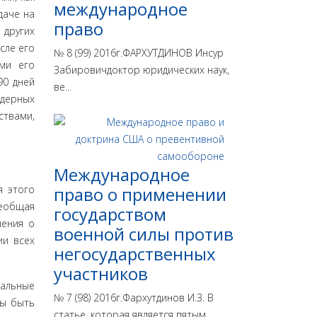
международное
даче на
право
других
сле его
№ 8 (99) 2016г.ФАРХУТДИНОВ Инсур
ими его
Забировичдоктор юридических наук,
90 дней
ве...
ядерных
ствами,
Международное
я этого
право о применении
сеобщая
государством
шения о
военной силы против
ии всех
негосударственных
участников
аль­ные
№ 7 (98) 2016г.Фархутдинов И.З. В
ны быть
статье, которая является пятым