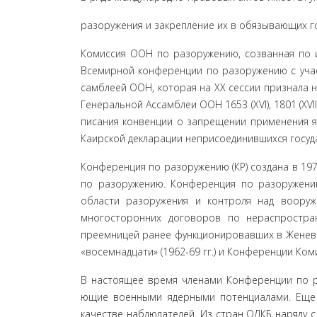
разоружения и закрепление их в обязывающих г
Комиссия ООН по разоружению, созванная по и
Всемирной конференции по разоружению с учас
самблеей ООН, которая на ХХ сессии признала 
Ге­неральной Ассамблеи ООН 1653 (XVI), 1801 (XVI
писания конвенции о запрещении применения я
Каирской декларации неприсоединившихся госуд
Конференция по разоружению (КР) создана в 19
по разоружению. Конференция по разоружени
области разоружения и контроля над вооруж
многосто­ронних договоров по нераспростр
преемницей ранее функционировавших в Женеве р
«восемнадцати» (1962-69 гг.) и Конференции Коми
В настоящее время членами Конференции по раз
ющие военными ядерными потенциалами. Еще 
качестве наблюдателей. Из стран ОДКБ наряду с