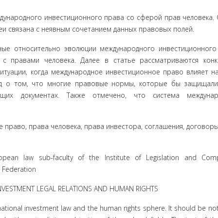
дународного инвестиционного права со сферой прав человека. 
деи связана с неявным сочетанием данных правовых полей.
нные относительно эволюции международного инвестиционного
 с правами человека. Далее в статье рассматриваются кон
итуации, когда международное инвестиционное право влияет н
вод о том, что многие правовые нормы, которые бы защищал
ющих документах. Также отмечено, что система междунар
 право, права человека, права инвестора, соглашения, договоры
opean law sub-faculty of the Institute of Legislation and Comp
 Federation
NVESTMENT LEGAL RELATIONS AND HUMAN RIGHTS
rnational investment law and the human rights sphere. It should be no