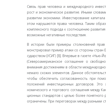
Связь прав человека и международного инвести
рост и экономическое развитие. Иными словами,
развитии экономики. Инвестирование капитала
этом нарушаются права человека. Таким обра­
комплексного подхода к соотношению разви­тия
возможные негативные последствия.
В истории были примеры столкновений прав 
монстрировал пример атаки со стороны стран Е
сударством (УСИГ) [8]. Впервые в газете «Нью-Й
(Североамериканское соглашение о свободно
внимания достижениям в области международного
немало схожих элементов. Данное обстоятельст
чтобы обеспечить согласованность при помо
положений инвестиционных договоров. Это 
номического и торгового соглашения между Кан
ционных стандартов с целью более понятного 
ограничены. При переговорах между разными с