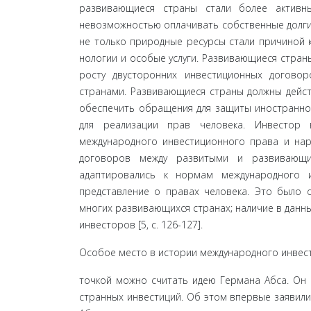
развивающиеся страны стали более активн
невозможностью оплачивать собственные долги в 
не только природные ресурсы стали причиной к
нологии и особые услуги. Развивающиеся стран
росту двусторонних инвестиционных догово
странами. Развивающиеся страны должны дейст
обеспечить обращения для защиты иностранной
для реализации прав человека. Инвестор 
международного инвестиционного права и нар
договоров между развитыми и развивающи
адаптировались к нормам международного 
представление о правах человека. Это было о
многих развивающихся странах; наличие в данн
инвесторов [5, c. 126-127].
Особое место в истории международного инвест
точкой можно считать идею Германа Абса. Он 
странных инвестиций. Об этом впервые заявили