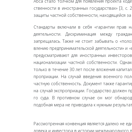
Абса стало толчком для появления проекта код
ственности в иностранных государствах» [3, c. 
защиты частной собственности, находящейся за
Стандарты включали в себя «гарантии прав на
деятельности. Дискриминация между гражда
запрещалась. Также не стоит забывать о «пол
влению предпринимательской деятельности» и «вв
предусматривают для иностранных инвесторов
национализации частной собственности. Однак
только в течение 30 лет после вложения капитал
проприации. На случай введения военного пол
част­ную собственность. Документ также гарант
на случай экспроприации. Государство должен 
го суда. В противном случае он мог обнародо
подобная мера не приводила к нужным результата
Рассмотренная конвенция является далеко не ед
ловека и инвестора в истории международного п