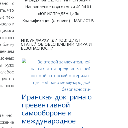
зано с
Направление подготовки 40.04.01
ть, что
«ЮРИСПРУДЕНЦИЯ»
ые тех­
Квалификация (степень) - МАГИСТР.
ивело к
щимися
 готовы
ИНСУР ФАРХУТДИНОВ: ЦИКЛ
СТАТЕЙ ОБ ОБЕСПЕЧЕНИИ МИРА И
роблему
БЕЗОПАСНОСТИ
шением
ционных
ы хуже
слабое
ация во
транных
Иранская доктрина о
превентивной
самообороне и
те ино­
международное
ложение