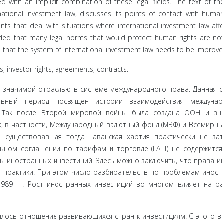
d with an implicit combination of these legal fields. The text of the
national investment law, discusses its points of contact with human
ents that deal with situations where international investment law aff
ded that many legal norms that would protect human rights are not
d that the system of international investment law needs to be improve
, investor rights, agreements, contracts.
 зна­чимой отраслью в системе международного права. Данная 
льный период посвящен истории взаимодействия междунаро
. Так по­сле Второй мировой войны была создана ООН и зн
, в част­ности, Международный валютный фонд (МВФ) и Всемирны
 существо­вавшая тогда Гаванская хартия
практически не за
ьном согла­шении по тарифам и торговле (ГАТТ) не содержится
 иностран­ных инвестиций. Здесь можно заключить, что права и
 практики. При этом число разбирательств по проблемам инос
989 гг. Рост ино­странных инвестиций во многом влияет на р
лось отношение развивающихся стран к инвестициям. С это­го 