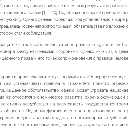
Он является «одним из наиболее известных результатов работы 
тиционного права» [1, c. 40]. Подобная попытка не превратилас
ескую силу. Однако данный проект дал ход установлению в мире
рещалась косвенная экспроприация, обязательства по вложению
торон ста­ли соблюдаться.
 защите частной собственности иностранных государств не бы
оговора между несколькими сторонами. Однако их вклад в дал
ционного права и его точек соприкосновения с правами челове
ра­во и прав человека могут соприкасаться? В первую очередь 
 сам устанавливать правила в стране (это принято определ
тиции. Дан­ное обстоятельство, однако, может угрожать национа
а же от­носится экономическое развитие, охрана окружающей с
о негативно воздействует на возможность государства контрол
сы общества. Подобная функция ивесторов практически не конт
 режим не дает гарантии оградить от противоправных действий
венность за противозаконные действия со стороны того или ино