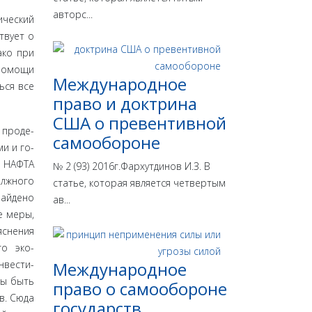
авторс...
­ческий
твует о
ако при
 помощи
Международное
ься все
право и доктрина
США о превентивной
 проде­
самообороне
и и го­
 НА­ФТА
№ 2 (93) 2016г.Фархутдинов И.З. В
олжного
статье, которая является четвертым
найдено
ав...
е меры,
яснения
о эко­
нвести­
Международное
ны быть
право о самообороне
в. Сюда
государств