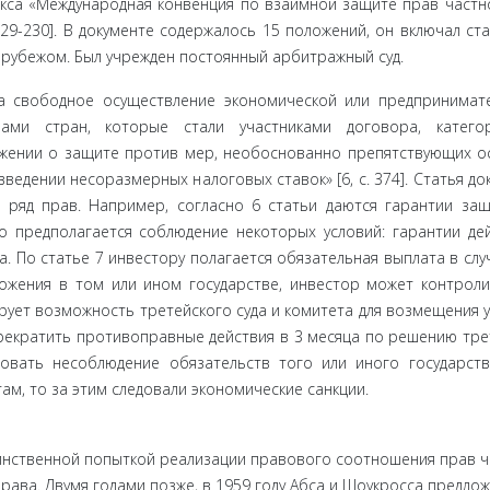
екса «Между­народная конвенция по взаимной защите прав частн
229-230]. В до­кументе содержалось 15 положений, он включал ст
 рубежом. Был учрежден постоянный арбитражный суд.
 свобод­ное осуществление экономической или предпринимате
нами стран, которые стали участниками договора, категор
ожении о за­щите против мер, необоснованно препятствующих о
едении несоразмерных налоговых ставок» [6, c. 374]. Статья док
 ряд прав. Например, согласно 6 статьи даются гарантии за
о предпола­гается соблюдение некоторых условий: гарантии де
а. По статье 7 инвестору полагается обязательная выплата в случ
ожения в том или ином государстве, инвестор может контрол
ирует возмож­ность третейского суда и комитета для возмещения 
прекратить противоправные действия в 3 месяца по решению тре
вать несоблюде­ние обязательств того или иного государств
м, то за этим следо­вали экономические санкции.
инствен­ной попыткой реализации правового соотношения прав ч
рава. Двумя годами позже, в 1959 году Абса и Шоукросса предло