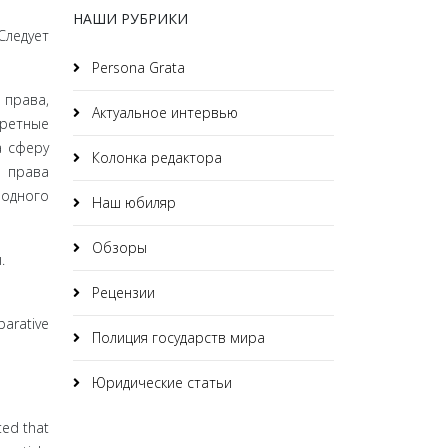
НАШИ РУБРИКИ
Следует
Persona Grata
 права,
Актуальное интервью
кретные
а сферу
Колонка редактора
и права
одного
Наш юбиляр
Обзоры
.
Рецензии
arative
Полиция государств мира
Юридические статьи
ted that