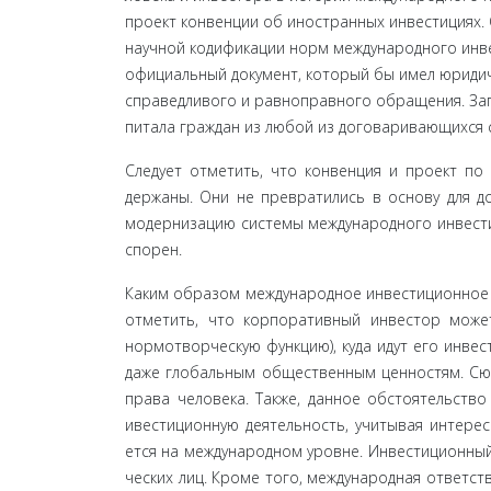
проект конвенции об иностранных инвестициях. 
науч­ной кодификации норм международного инвес
офи­циальный документ, который бы имел юридич
справедливого и равноправного обращения. Зап
питала граждан из любой из договаривающихся с
Следует отметить, что конвенция и проект по
держаны. Они не превратились в основу для д
модернизацию системы международного инвести
спорен.
Каким образом международное инвестиционное п
отметить, что корпоративный инвестор может
нормотворческую функцию), куда идут его инвес
даже глобальным общественным ценностям. Сюд
права человека. Также, данное обстоятельств
ивестиционную деятельность, учитывая интере
ется на международном уровне. Инвестиционный
ческих лиц. Кроме того, международная ответст