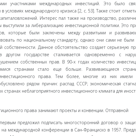
ыми участниками международных инвестиций. Это было свя
условиях международного кризиса [2, с. 53]. Также стоит отмети
апиталовло­жений. Интерес пал также на производство, различн
ы выступили за либерализацию инвестиционной политики. Это пр
ров, которые были заключены между развитыми и развиваю
вовать по национальному стандарту, однако они сами не были
 собственно­сти. Данное обстоятельство создает серьезную п
в другом государстве сталкивается одновременно с нару
ушением собственных прав. В 90-х годах количество инвести
мися странами стало еще боль­ше. Развивающиеся стран
инвестиционного права. Тем более, многие из них имели 
бусловлено рядом причин: распад СССР; экономиче­ская стагн
ых странах неблагоприятного инвестиционного климата для инос
ици­онного права занимают проекты и конвенции. Отправной
первым пред­ложил подписать многосторонний договор о защи
 на междуна­родной конференции в Сан-Франциско в 1957. Пред