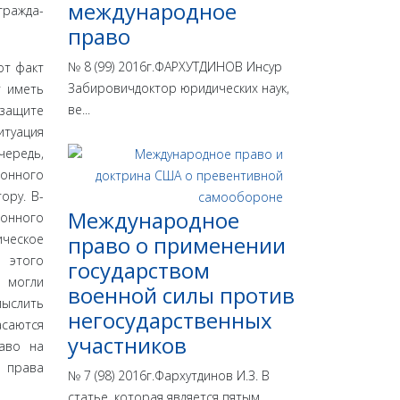
международное
гражда­
право
№ 8 (99) 2016г.ФАРХУТДИНОВ Инсур
от факт
Забировичдоктор юридических наук,
т иметь
ве...
 защите
итуация
чередь,
ионного
ору. В-
Международное
ионного
ическое
право о применении
я этого
государством
и могли
военной силы против
мыслить
негосударственных
асаются
участников
раво на
и права
№ 7 (98) 2016г.Фархутдинов И.З. В
статье, которая является пятым