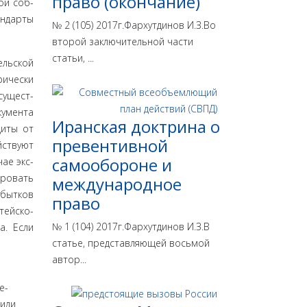
право (окончание)
ой соб­
андарты
№ 2 (105) 2017г.Фархутдинов И.З.Во
второй заключительной части
статьи, ...
ль­ской
ически
сущест­
умен­та
Иранская доктрина о
щиты от
превентивной
йствуют
самообороне и
ае экс­
ировать
международное
убытков
право
тейско­
№ 1 (104) 2017г.Фархутдинов И.З.В
а. Если
статье, представляющей восьмой
автор...
е­
жили