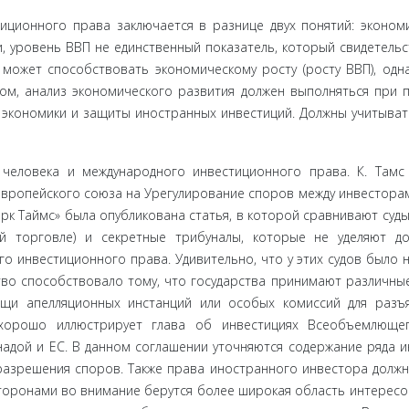
цион­ного права заключается в разнице двух понятий: экономи
 уровень ВВП не единственный показатель, который свиде­тельс
 может способствовать экономическому росту (росту ВВП), одн
зом, анализ экономического развития должен выполняться при
 экономики и защиты иностранных инвестиций. Должны учитыват
человека и международного инвестиционного права. К. Тамс
вропейского союза на Урегулирование споров между инвесторам
орк Таймс» была опубликована статья, в которой сравнивают суды
й торгов­ле) и секретные трибуналы, которые не уделяют д
 инве­стиционного права. Удивительно, что у этих судов было 
во способствовало тому, что государства принимают различ­ны
щи апелляционных инстанций или особых комиссий для разъ­
хорошо иллюстрирует глава об инвестициях Всеобъемлющег
адой и ЕС. В данном соглашении уточняются содержание ряда и
разрешения споров. Также права иностранного инвестора долж
торонами во внимание берутся более широкая область интересо