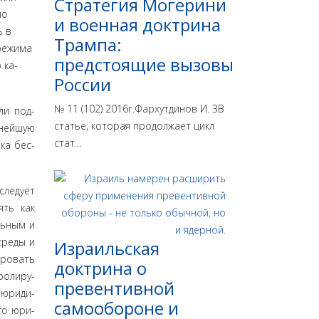
Стратегия Могерини
по
и военная доктрина
ь в
Трампа:
 режима
предстоящие вызовы
 ка­
России
№ 11 (102) 2016г.Фархутдинов И. ЗВ
ли под­
статье, которая продолжает цикл
ьнейшую
стат...
ка бес­
следует
ять как
льным и
ре­ды и
Израильская
ировать
доктрина o
ролиру­
превентивной
 юриди­
самообороне и
го юри­