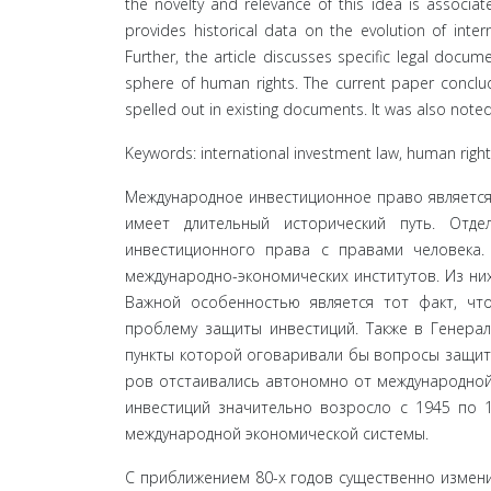
the novelty and relevance of this idea is associate
provides historical data on the evolution of inter
Further, the article discusses specific legal docum
sphere of human rights. The current paper conclu
spelled out in existing documents. It was also note
Keywords: international investment law, human rights
Международное инвестиционное право является
имеет длительный исторический путь. Отде
инвестиционного права с правами человека
международно-экономических институтов. Из них
Важной особенностью является тот факт, что
проблему защиты инвестиций. Также в Генерал
пункты которой оговаривали бы вопросы защиты
ров отстаивались автономно от международной
инвестиций значительно возросло с 1945 по 1
между­народной экономической системы.
С приближением 80-х годов существенно измени