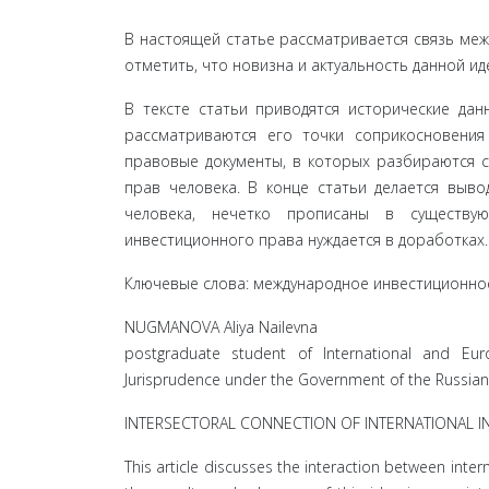
В настоящей статье рассматривается связь меж
отметить, что новизна и актуальность данной и
В тексте статьи приводятся исторические да
рассматриваются его точки соприкосновения
правовые документы, в которых разбираются с
прав человека. В конце статьи делается вы
человека, нечетко прописаны в существу
инвестиционного права нуждается в доработках.
Ключевые слова: международное инвестиционное
NUGMANOVA Aliya Nailevna
postgraduate student of International and Eur
Jurisprudence under the Government of the Russian
INTERSECTORAL CONNECTION OF INTERNATIONAL I
This article discusses the interaction between inte