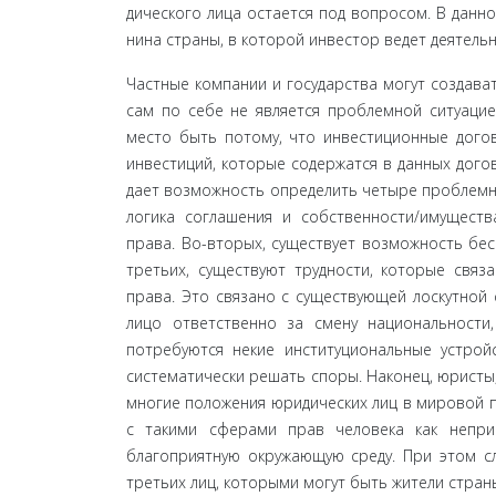
дического лица остается под вопросом. В данно
нина страны, в которой инвестор ведет деятельн
Частные компании и государства могут создав
сам по себе не является проблемной ситуаци
место быть потому, что инвестиционные догов
инвестиций, которые содержатся в данных догов
дает возможность определить четыре проблемн
логика соглашения и собственности/имуществ
права. Во-вторых, существует возможность бес
третьих, существуют трудности, которые свя
права. Это связано с существующей лоскутной
лицо ответственно за смену национальности
потребуются некие институциональные устрой
систематически решать споры. Наконец, юрист
многие по­ложения юридических лиц в мировой 
с такими сферами прав человека как неприк
благоприятную окружающую среду. При этом сле
третьих лиц, кото­рыми могут быть жители стран