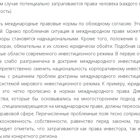
м случае по­тенциально затрагиваются права человека (каждого 
ость).
ать меж­дународные правовые нормы по обоюдному согласию. Эт
ей. Однако проблемная ситуация в международном праве може
оры стано­вятся наднациональными. Кроме того, положения о
орах, обяза­тельны и их сложно юридически обойти. Подобная с
ые области современного инвестиционного режима. В первую о
а слабо разгра­ничена в доктрине международного инвестиц
препятственно сме­нить национальность корпоративному инвест
заны с решением про­блем доктрины международного инвестиц
 системой мирового инвестиционного режима. К примеру, юрид
, это четко прописа­но в нормах международного права. Дл
ства, которые бы основы­вались на многостороннем подход 
ы, специализирующиеся на международном праве, должны переос
правовой сфере. Пере­численные проблемные поля тесно соприк
основенность собствен­ности, равенство перед законом, п
дует отметить, что затра­гиваются как права инвестора, так 
ы или конкретного региона.