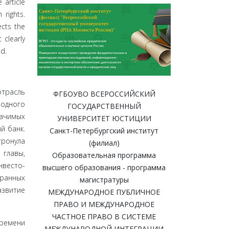
 article
 rights.
ects the
 clearly
d.
отрасль
ФГБОУВО ВСЕРОССИЙСКИЙ
д­ного
ГОСУДАРСТВЕННЫЙ
ачимых
УНИВЕРСИТЕТ ЮСТИЦИИ
й банк.
Санкт-Петербургский институт
тронула
(филиал)
 главы,
Образовательная программа
нвесто­
высшего образования - программа
транных
магистратуры
азвитие
МЕЖДУНАРОДНОЕ ПУБЛИЧНОЕ
ПРАВО И МЕЖДУНАРОДНОЕ
ЧАСТНОЕ ПРАВО В СИСТЕМЕ
времени
МЕЖДУНАРОДНОЙ ИНТЕГРАЦИИ