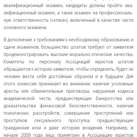
квалификационный экзамен, кандидаты должны пройти ква­
лификационный экзамен, а также экзамен на профессиональ­
ную ответственность («этика»), включенный в качестве части
основного экзамена.
В дополнение к требованиям к необходимому образова­нию и
сдаче экзаменов, большинство штатов требуют от зая­вителя
продемонстрировать высокие морально-этические ка­чества.
Комитеты по персоналу Ассоциаций юристов штатов
обращаются к истории заявителя, чтобы определить, будет ли
человек вести себя достойным образом и в будущем. Для
этого комиссия принимает во внимание наличие уголовные
аресты или обвинительные приговоры, нарушения кодекса
академи­ческой чести, предшествующие банкротства или
доказатель­ства финансовой безответственности, наличия
психических расстройств, совершение преступлений или
проступков сексуального проступка, предшествующие
гражданские иски и даже историю вождения. Например, в
начале 2009 года лицу, принятому в Ассоциацию юристов