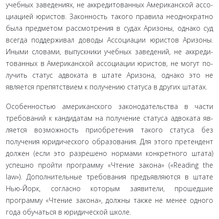
учебных заведениях, не аккредитованных Американской ассо­
циацией юристов. Законность такого правила неоднократно
была предметом рассмотрения в судах Аризоны, однако суд
всегда поддерживал доводы Ассоциации юристов Аризоны.
Иными словами, выпускники учебных заведений, не аккреди­
тованных в Американской ассоциации юристов, не могут по­
лучить статус адвоката в штате Аризона, однако это не
являет­ся препятствием к получению статуса в других штатах.
Особенностью американского законодательства в части
требований к кандидатам на получение статуса адвоката яв­
ляется возможность приобретения такого статуса без
получе­ния юридического образования. Для этого претендент
должен (если это разрешено нормами конкретного штата)
успешно пройти программу «Чтение закона» («Reading the
law»). До­полнительные требования предъявляются в штате
Нью-Йорк, согласно которым заявители, прошедшие
программу «Чтение закона», должны также не менее одного
года обучаться в юри­дической школе.