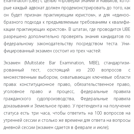
Examination (UBE) с целью «проверки знаний и навыков, кото­
рые каждый адвокат должен продемонстрировать до того, как
он будет признан практикующим юристом», и для «единоо­
бразного подхода к предъявляемым требованиям к квалифи­
кации практикующих юристов». В штатах, где проводится UBE
разрешено дополнительно проверять знания кандидатов по
федеральному законодательству посредством теста. Уни­
фицированный экзамен состоит из трех частей:
Экзамен (Multistate Bar Examination, MBE), стандартизи­
рованный тест, состоящий из 200 вопросов с
множественным выбором, охватывающих ключевые области
права: конститу­ционное право, обязательственное право,
уголовное право и процесс, федеральные правила
гражданского судопроизвод­ства, Федеральные правила
доказывания и Земельное право. У претендента на получение
статуса есть три часа, чтобы от­ветить на 100 вопросов на
утренней сессии и столько же вре­мени для ответа на вопросы
дневной сессии (экзамен сдается в феврале и июле);