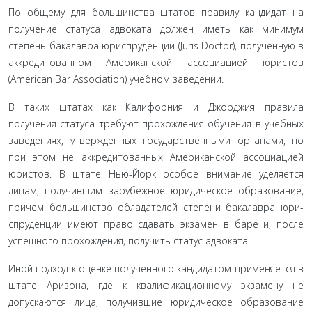
По общему для большинства штатов правилу кандидат на
получение статуса адвоката должен иметь как минимум
степень бакалавра юриспруденции (Juris Doctor), получен­ную в
аккредитованном Американской ассоциацией юристов
(American Bar Association) учебном заведении.
В таких штатах как Калифорния и Джорджия правила
получения статуса требуют прохождения обучения в учеб­ных
заведениях, утвержденных государственными органами, но
при этом не аккредитованных Американской ассоциаци­ей
юристов. В штате Нью-Йорк особое внимание уделяется
лицам, получившим зарубежное юридическое образование,
причем большинство обладателей степени бакалавра юри­
спруденции имеют право сдавать экзамен в баре и, после
успешного прохождения, получить статус адвоката.
Иной подход к оценке полученного кандидатом приме­няется в
штате Аризона, где к квалификационному экзамену не
допускаются лица, получившие юридическое образование