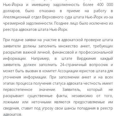
Нью-Йорка и имевшему задолженность более 400 000
долларов, было отказано в при­еме на работу в
Апелляционный отдел Верховного суда штата Нью-Йорк из-за
чрезмерной задолженности. Позднее лицо было исключено из
реестра адвокатов штата Нью-Йорк.
При подаче заявки на участие в адвокатской проверке штата
заявители должны заполнить множество анкет, требу­ющих
раскрытия важной личной, финансовой и профессио­нальной
информации. Например, в штате Вирджиния каж­дый
заявитель должен заполнить 24-страничный вопросник и
может быть вызван в комитет Ассоциации юристов штата для
уточнения информации. При заполнении анкет и на всех
этапах процесса получения статуса адвоката честность имеет
первостепенное значение. Заявитель, который не
раскрывает существенные факты, независимо от того,
ложными или не­точными являются предоставляемые им
сведения, ставит под угрозу свои шансы попадания в реестр
адвокатов.