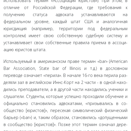
использовать термин «Ассоциация юристов»). При этом, в
отличие от Российской Федерации, где требования к
получению статуса адвоката устанавлива­ются на
федеральном уровне, каждый штат США и анало­гичная
юрисдикция (например, территории под федераль­ным
контролем) имеет свою собственную судебную систему и
устанавливает свои собственные правила приема в ассоци­
ацию юристов штата.
Используемый в американском праве термин «bar» (American
Bar Association, State bar of Illinois и т.д.) в дословном
переводе означает «перила». В начале 16-го века перила раз­
деляли зал в английском Иннс-Корт на 2 части - в одной нахо­
дились преподаватели, а в другой части находились ученики и
слушатели. Студенты, которые успешно проходили обучение и
официально становились адвокатами, «призывались в со­
общество [юристов]», пересекая символический физический
барьер («bar») и, таким образом, становились «допущенными
в сообщество [юристов]». Позже этот термин означал дере­