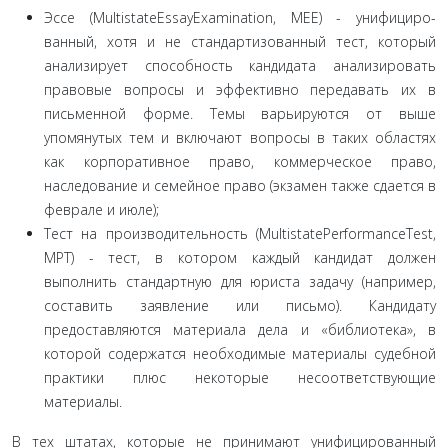
Эссе (MultistateEssayExamination, MEE) - унифициро­
ванный, хотя и не стандартизованный тест, который
анализи­рует способность кандидата анализировать
правовые вопросы и эффективно передавать их в
письменной форме. Темы ва­рьируются от выше
упомянутых тем и включают вопросы в та­ких областях
как корпоративное право, коммерческое право,
наследование и семейное право (экзамен также сдается в
фев­рале и июле);
Тест на производительность (MultistatePerformanceTest,
MPT) - тест, в котором каждый кандидат должен
выполнить стандартную для юриста задачу (например,
составить заявле­ние или письмо). Кандидату
предоставляются материала дела и «библиотека», в
которой содержатся необходимые матери­алы судебной
практики плюс некоторые несоответствующие
материалы.
В тех штатах, которые не принимают унифицированный