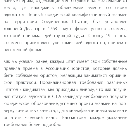
вянные перила, отделяющие место судьи в зале заседании от
места, где находились обвиняемые вместе со своим
адвокатом. Первый юридический квалификационный экзамен
на терри­тории Соединенных Штатов, был установлен
колонией Дела­вэр в 1763 году в форме устного экзамена,
который принимал действующий судья. К концу 19-го века
экзамены принима­лись уже комиссией адвокатов, причем в
письменной форме.
Как мы указали ранее, каждый штат имеет свои собствен­ные
правила приема в Ассоциацию юристов, которые должны
быть соблюдены юристом, желающим заниматься юридиче­
ской практикой. Проанализировав требования различных
штатов к кандидатам, мы приходим к выводу, что для получе­
ния статуса адвоката в США кандидату необходимо получить
юридическое образование, успешно пройти экзамен на про­
верку личностных качеств, сдать квалификационный экзамен и
оплатить членский взнос. Рассмотрим каждое указанные
требования более подробно.