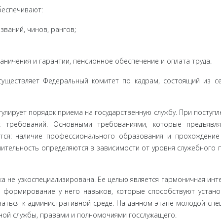
еспе­чивают:
ваний, чи­нов, рангов;
аниче­ния и гарантии, пенсионное обеспечение и оплата труда.
уществля­ет Федеральный комитет по кадрам, состоящий из с
лирует порядок приема на государственную службу. При поступле
их требований. Основными требованиями, которые предъявл
тся: нали­чие профессионального образования и прохождение
лительность определяются в зависимости от уровня служебного 
а не узкоспециализирована. Ее целью является гармоничная ин­т
, формирование у него навыков, которые способствуют уста­н
ваться к административной среде. На данном этапе молодой спе
­ной службы, правами и полномочиями госслужащего.