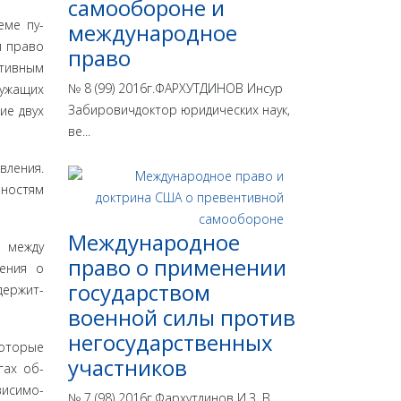
самообороне и
еме пу­
международное
и право
право
ативным
№ 8 (99) 2016г.ФАРХУТДИНОВ Инсур
лужащих
Забировичдоктор юридических наук,
ие двух
ве...
вления.
бностям
Международное
ь между
право о применении
шения о
государством
держит­
военной силы против
негосударственных
которые
участников
гах об­
висимо­
№ 7 (98) 2016г.Фархутдинов И.З. В