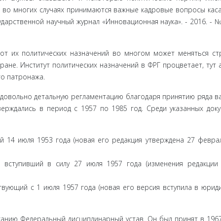
» во многих случаях принимаются важные кадровые вопросы кас
арственной научный журнал «Инновационная наука». - 2016. - № 
от их поли­тических назначений во многом может меняться ст
ане. Инсти­тут политических назначений в ФРГ процветает, тут 
о патрона­жа.
 до­вольно детальную регламентацию благодаря принятию ряда в
верждались в период с 1957 по 1985 год. Среди указанных до­к
й 14 июля 1953 года (новая его редакция утверждена 27 февра
 вступив­ший в силу 27 июля 1957 года (изменения редакции
вующий с 1 июля 1957 года (новая его версия вступила в юрид
анию Федеральный дисциплинарный устав. Он был принят в 1967