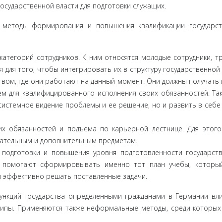
осударствен­ной власти для подготовки служащих.
 методы формирования и повышения квалификации государст
атегорий сотрудников. К ним относятся молодые сотрудники, тр
я для того, чтобы интегрировать их в структуру государственной 
ством, где они работают на данный момент. Они должны получать
ем для квалифи­цированного исполнения своих обязанностей. Та
истемное виде­ние проблемы и ее решение, но и развить в себе
их обязан­ностей и подъема по карьерной лестнице. Для этог
ательным и допол­нительным предметам.
подготовки и повышения уровня подготовленности государст
 помогают сфор­мировывать именно тот план учебы, которы
и эффективно решать поставленные задачи.
ункций государства определенными гражданами в Германии вли
ипы. Применяются также неформальные методы, среди которы