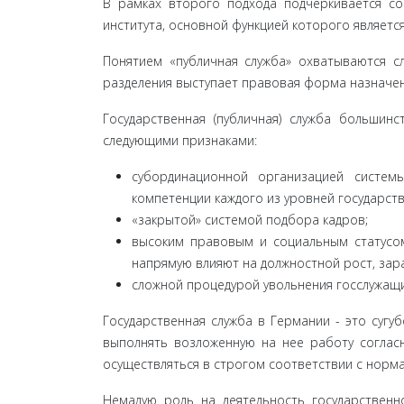
В рамках второго подхода подчеркивается со
института, основной функцией которого являетс
Понятием «публичная служба» охватываются сл
разделения выступает правовая форма назначени
Государственная (публичная) служба большинс
следующими признаками:
субординационной организацией системы
компетенции каждого из уровней государст
«закрытой» системой подбора кадров;
высоким правовым и социальным статусом
напрямую влияют на должностной рост, зара
сложной процедурой увольнения госслужащи
Государственная служба в Германии - это сугуб
выполнять возложенную на нее работу согласн
осуществляться в строгом соответствии с норма
Немалую роль на деятельность государствен