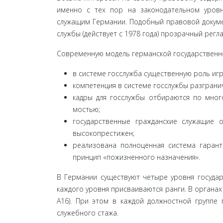
именно с тех пор на законодательном уров
служащим Германии. Подобный правовой докуме
службы (действует с 1978 года) прозрачный рег
Современную модель германской государственн
в системе госслужба существенную роль игр
компетенция в системе госслужбы разгранич
кадры для госслужбы отбираются по много
мостью;
государственные гражданские служащие 
высокопрестижен;
реализована полноценная система гарант
принцип «пожизненного назначения».
В Германии существуют четыре уровня государ
каждого уровня присваиваются ранги. В органах 
A16). При этом в каждой должностной группе 
служебного стажа.