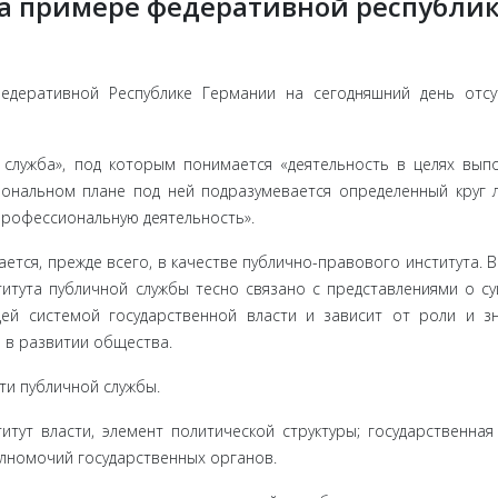
на примере федеративной республи
дера­тивной Республике Германии на сегодняшний день отсут
 служба», под которым понимается «деятельность в целях вып
иональном плане под ней подразумевается определенный круг л
профессиональную деятельность».
ется, прежде всего, в качестве публично-правового института. В
итута публичной службы тесно связано с представлениями о су
ей си­стемой государственной власти и зависит от роли и з
 в развитии общества.
и пу­бличной службы.
итут власти, элемент политической структуры; государственная
л­номочий государственных органов.