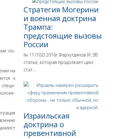
Стратегия Могерини
и военная доктрина
Трампа:
предстоящие вызовы
России
еми по­
№ 11 (102) 2016г.Фархутдинов И. ЗВ
статье, которая продолжает цикл
стат...
­нии на
яются к
 специ­
положе­
еграция
Израильская
овлению
доктрина o
циалист
превентивной