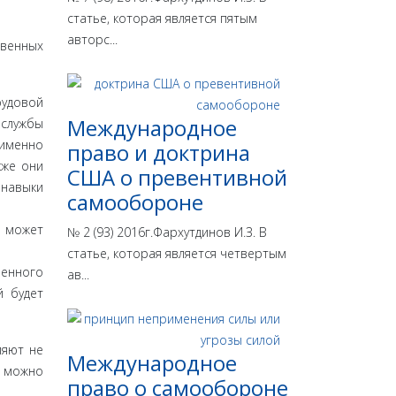
статье, которая является пятым
авторс...
вен­ных
удо­вой
Международное
служ­бы
 именно
право и доктрина
кже они
США о превентивной
 навыки
самообороне
о может
№ 2 (93) 2016г.Фархутдинов И.З. В
статье, которая является четвертым
венного
ав...
й будет
я­ют не
Международное
х можно
право о самообороне