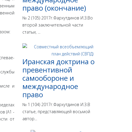
твенным
право (окончание)
вен­ной
№ 2 (105) 2017г.Фархутдинов И.З.Во
второй заключительной части
азом:
статьи, ...
спевае­
Иранская доктрина о
превентивной
 службы
самообороне и
международное
числе и
право
№ 1 (104) 2017г.Фархутдинов И.З.В
еде­лах
статье, представляющей восьмой
в (A1 -
автор...
ости от