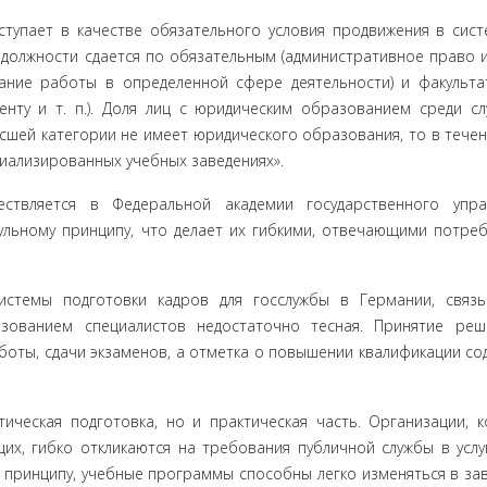
упает в качестве обязательного условия продвижения в сист
 должности сдается по обязательным (административное право 
вание работы в определенной сфере деятельности) и факульт
енту и т. п.). Доля лиц с юридическим образованием среди с
высшей категории не имеет юридического образования, то в течен
циализированных учебных заведениях».
ствля­ется в Федеральной академии государственного упра
ьному прин­ципу, что делает их гибкими, отвечающими потре
истемы под­готовки кадров для госслужбы в Германии, связ
ьзованием специалистов недостаточно тесная. Принятие ре
оты, сдачи экзаменов, а отметка о повышении квалификации со
ическая подготовка, но и практическая часть. Организации, 
их, гибко откликаются на требования публичной службы в услу
 принципу, учебные программы способны легко изменяться в за