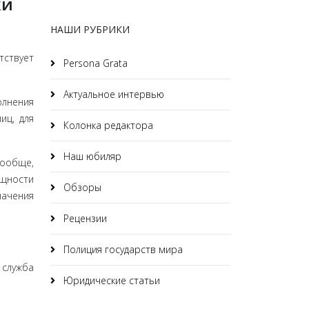
ки
НАШИ РУБРИКИ
­ствует
Persona Grata
Актуальное интервью
олнения
иц, для
Колонка редактора
Наш юбиляр
о­обще,
щ­ности
Обзоры
начения
Рецензии
Полиция государств мира
 служба
Юридические статьи