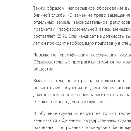
Таким образом, непрерывное образование выст
бличной службы. «Экзамен на право замещения
отдельных земель, законодательное регулиро
пред­метам (профессиональной этике, менеджм
состав­ляет 65 %. Если кандидат на должность 
лет он проходит необходимую подготовку в спе
Повышение квалификации госслужащих осуще
Образовательные программы строятся по модул
общества.
Вместе с тем, несмотря на комплексность с
результатами обучения и дальнейшим испол
должностном перемещении зависит от стажа раб
ся лишь в личных делах госслужащих.
В обучение служащих входит не только теорет
занимаются обучением государственных служащ
разования. Построенные по модульно-блочному