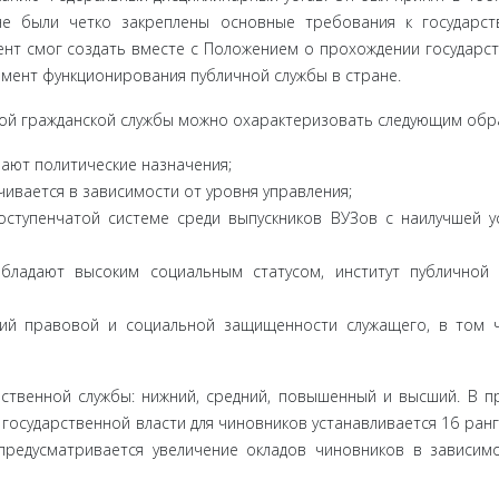
не были четко закреплены основные требования к государс
нт смог создать вместе с Положением о прохождении государст
ламент функционирования публичной службы в стране.
ой гражданской службы можно охарактеризовать следующим обр
ают по­литические назначения;
ивается в зависимости от уровня управления;
ступенча­той системе среди выпускников ВУЗов с наилучшей у
обладают высоким социальным статусом, институт публичной
ий право­вой и социальной защищенности служащего, в том 
ственной службы: нижний, средний, повышенный и высший. В пр
государ­ственной власти для чиновников устанавливается 16 ранго
предус­матривается увеличение окладов чиновников в зависим