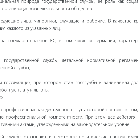
циальная природа государственной службы, ее роль как соци
я организа­ция жизнедеятельности общества.
едую­щие лица: чиновники, служащие и рабочие. В качестве кр
я каждого из указанных лиц.
тва госу­дарств-членов ЕС, в том числе и Германии, характер
 государ­ственной службы, детальной нормативной регламе
венной службы;
 госслужа­щих, при котором стаж госслужбы и занимаемая до
ботную плату и льготы;
х.
о про­фессиональная деятельность, суть которой состоит в том
о про­фессиональной компетентности. При этом все действия
тив­ными актами, утвержденными на законодательном уровне.
ной службы оказывают и некоторые политические партии, им