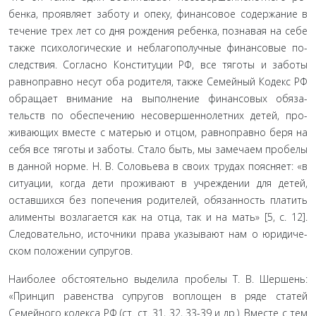
бенка, проявляет заботу и опеку, финансовое содержание в
течение трех лет со дня рождения ребенка, познавая на себе
также психологические и неблагополучные финансовые по­
следствия. Согласно Конституции РФ, все тяготы и заботы
равноправно несут оба родителя, также Семейный Кодекс РФ
обращает внимание на выполнение финансовых обяза­
тельств по обеспечению несовершеннолетних детей, про­
живающих вместе с матерью и отцом, равноправно беря на
себя все тяготы и заботы. Стало быть, мы замечаем пробелы
в данной норме. Н. В. Соловьева в своих трудах поясняет: «в
ситуации, когда дети проживают в учреждении для детей,
оставшихся без попечения родителей, обязанность платить
алименты возлагается как на отца, так и на мать» [5, с. 12].
Следовательно, источники права указывают нам о юридиче­
ском положении супругов.
Наиболее обстоятельно выделила пробелы Т. В. Шер­шень:
«Принцип равенства супругов воплощен в ряде ста­тей
Семейного кодекса РФ (ст. ст. 31, 32, 33-39 и др.). Вместе с тем