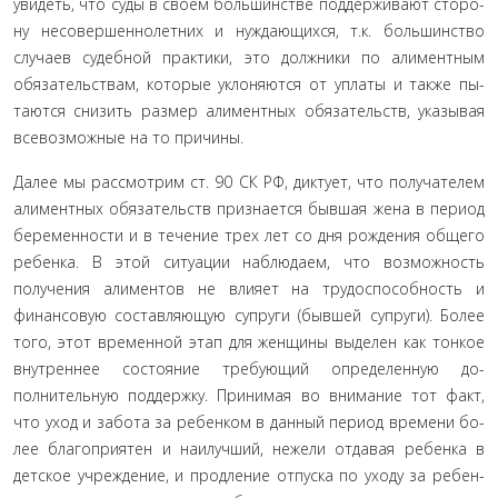
увидеть, что суды в своем большинстве поддерживают сторо­
ну несовершеннолетних и нуждающихся, т.к. большинство
случаев судебной практики, это должники по алиментным
обязательствам, которые уклоняются от уплаты и также пы­
таются снизить размер алиментных обязательств, указывая
всевозможные на то причины.
Далее мы рассмотрим ст. 90 СК РФ, диктует, что полу­чателем
алиментных обязательств признается бывшая жена в период
беременности и в течение трех лет со дня рождения общего
ребенка. В этой ситуации наблюдаем, что возмож­ность
получения алиментов не влияет на трудоспособность и
финансовую составляющую супруги (бывшей супруги). Более
того, этот временной этап для женщины выделен как тонкое
внутреннее состояние требующий определенную до­
полнительную поддержку. Принимая во внимание тот факт,
что уход и забота за ребенком в данный период времени бо­
лее благоприятен и наилучший, нежели отдавая ребенка в
детское учреждение, и продление отпуска по уходу за ребен­