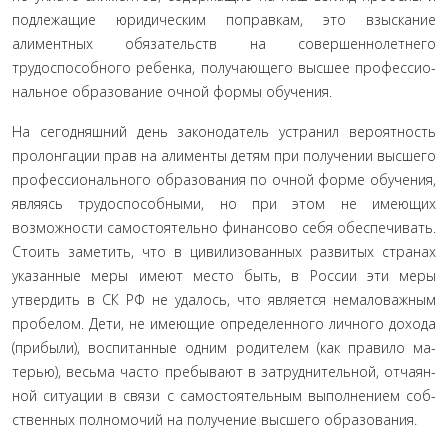
подлежащие юридическим поправкам, это взы­скание
алиментных обязательств на совершеннолетнего
трудоспособного ребенка, получающего высшее профессио­
нальное образование очной формы обучения.
На сегодняшний день законодатель устранил вероят­ность
пролонгации прав на алименты детям при получении высшего
профессионального образования по очной форме обучения,
являясь трудоспособными, но при этом не имею­щих
возможности самостоятельно финансово себя обеспечи­вать.
Стоить заметить, что в цивилизованных развитых стра­нах
указанные меры имеют место быть, в России эти меры
утвердить в СК РФ не удалось, что является немаловажным
пробелом. Дети, не имеющие определенного личного дохода
(прибыли), воспитанные одним родителем (как правило ма­
терью), весьма часто пребывают в затруднительной, отчаян­
ной ситуации в связи с самостоятельным выполнением соб­
ственных полномочий на получение высшего образования.