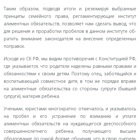
Таким образом, подводя итоги и резюмируя выбранные
принципы семейного права, регламентирующие институт
алиментных обязательств, позволяет нам сделать вывод, что
для решения и проработки пробелов в данном институте об­
ратить внимание законодателя на внесение определенных
поправок.
Исходя из СК РФ, мы видим противоречия с Конститу­цией РФ,
где указывается, что родители наделены равными правами и
обязанностями к своим детям. Поэтому отец, за­ботящийся и
воспитывающий совместное дитя, в том же по­рядке вправе
на алиментные обязательства со стороны супру­ги (бывшей
супруги), материя ребенка.
Учеными, юристами многократно отмечалось и указы­валось
на пробел и его устранение по взиманию и уплате
алиментных обязательств на нуждающегося дееспособного
совершеннолетнего ребенка, получающего высшее
образова­ние по очной форме обучения, что в свою очередь