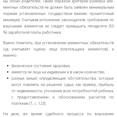
ны обоих родителей. Таким образом критерии размера али­
ментных обязательств не должен быть заявлен минимальным
нормам установленных государством (миним. прожиточный
минимум). Учитывая исполнение законодателя, требования по
взысканию алиментов не следует превышать пятидесяти (50
%) заработной платы работника.
Важно пометить, при установлении алиментных обя­зательств
суд учитывает оценку лица (плательщика алимен­тов), а
именно:
физическое состояние здоровья;
имеются ли лица на иждивении и в каком количестве;
разные (иные) определяющие обстоятельства, кото­рые
могут повлиять на решение судьи, как пример, прибыль
от недвижимости, уточнение всех потребностей ребенка,
с предоставлением и обоснованием расчетов по
платежам [1, с. 123].
На деле, во время судебного процесса по взысканию