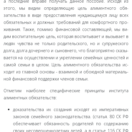
а последние вправе получать данное пособие. Исходя из
этого, мы видим определяющую цель алиментного обя­
зательства в виде предоставления нуждающемуся лицу всех
обязательных и должных требований для комфортного про­
живания. Также, помимо финансовой составляющей, мы ви­
дим воспитательную цель, которая воспитывает и вызывает в
людях чувства не только родительского, но и супружеского
долга, долга дочернего и сыновнего, что благоприятно сказы­
вается на осуществлении и укреплении семейных ценностей и
самой семьи в целом. Цель алиментного обязательства ис­
ходит из главной основы - взаимной и обоюдной материаль­
ной финансовой поддержки членов семьи.
Отметим наиболее специфические принципы институ­та
алиментных обязательств:
доказательства их создания исходят из императив­ных
законов семейного законодательства. (статья. 80 СК РФ
обеспечивает обязанность родителей по содержанию
своих несовершеннолетних детей, а в статье 116 СК РФ