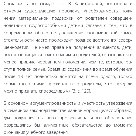
Соглашаясь во взгляде с О. В. Капитоновой, показывая и
отмечая существующую проблему: «необходимость полу­
чения материальной поддержки от родителей совершен­
нолетними трудоспособными детьми связана с тем, что в
современном обществе достижение экономической само­
стоятельности часто происходит позднее достижения совер­
шеннолетия. Не имея права на получение алиментов, дети,
воспитывающиеся только одним из родителей, оказываются в
менее привилегированном положении, чем те, которые ра­
стут в полной семье. Бремя их содержания во время обуче­ния
после 18 лет полностью ложится на плечи одного, толь­ко
совместно с ними проживающего родителя, что вряд ли
можно признать справедливым» [3, с. 120].
В основном аргументированность и уместность утверж­дения
в семейном законодательстве данной нормы целесо­образно,
для получения высшего профессионального об­разования
разрешались бы алиментные обязательства до момента
окончания учебного заведения.