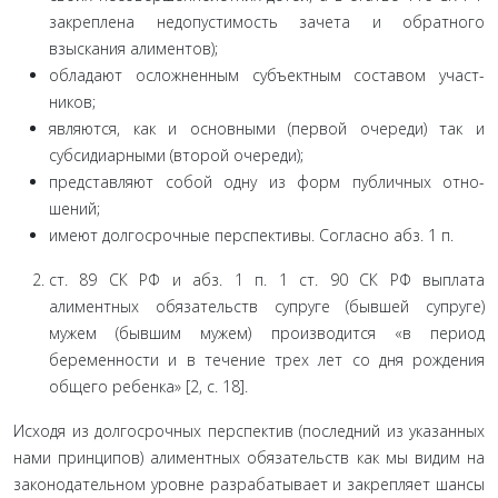
закреплена недопустимость зачета и обратного
взыскания алиментов);
обладают осложненным субъектным составом участ­
ников;
являются, как и основными (первой очереди) так и
субсидиарными (второй очереди);
представляют собой одну из форм публичных отно­
шений;
имеют долгосрочные перспективы. Согласно абз. 1 п.
ст. 89 СК РФ и абз. 1 п. 1 ст. 90 СК РФ выплата
алиментных обязательств супруге (бывшей супруге)
мужем (бывшим му­жем) производится «в период
беременности и в течение трех лет со дня рождения
общего ребенка» [2, с. 18].
Исходя из долгосрочных перспектив (последний из ука­занных
нами принципов) алиментных обязательств как мы видим на
законодательном уровне разрабатывает и закрепля­ет шансы